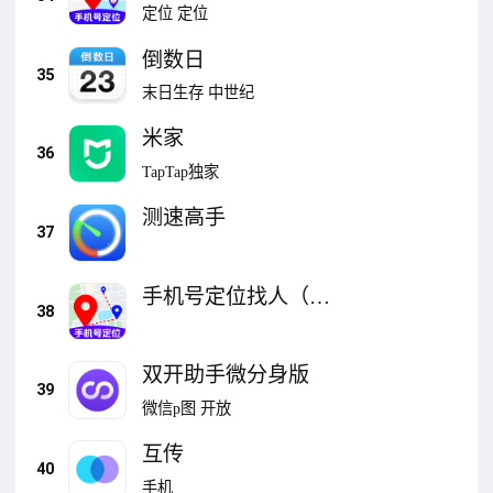
定位
定位
倒数日
35
末日生存
中世纪
米家
36
TapTap独家
测速高手
37
手机号定位找人（查
38
行踪）
双开助手微分身版
39
微信p图
开放
互传
40
手机