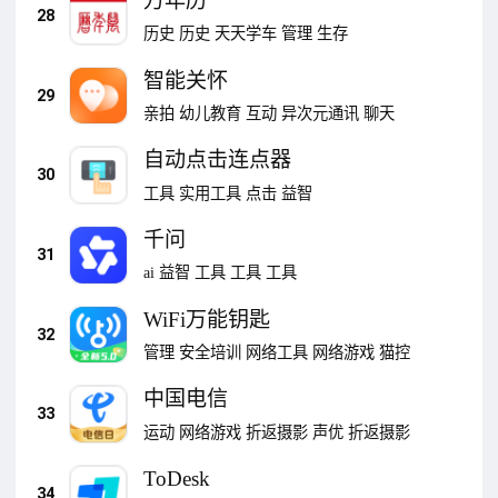
万年历
28
历史
历史
天天学车
管理
生存
智能关怀
29
亲拍
幼儿教育
互动
异次元通讯
聊天
自动点击连点器
30
工具
实用工具
点击
益智
千问
31
ai
益智
工具
工具
工具
WiFi万能钥匙
32
管理
安全培训
网络工具
网络游戏
猫控
中国电信
33
运动
网络游戏
折返摄影
声优
折返摄影
ToDesk
34