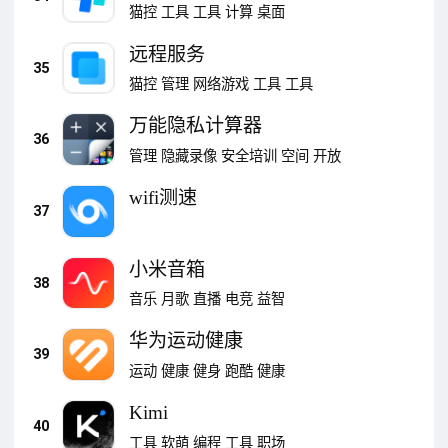
猫控
工具
工具
计算
桌面
远程服务
35
猫控
管理
网络游戏
工具
工具
万能隐私计算器
36
管理
隐藏录像
安全培训
空间
开放
wifi测速
37
小米音箱
38
音乐
月歌
直播
电竞
益智
华为运动健康
39
运动
健康
健身
跑酷
健康
Kimi
40
工具
软萌
编程
工具
职场