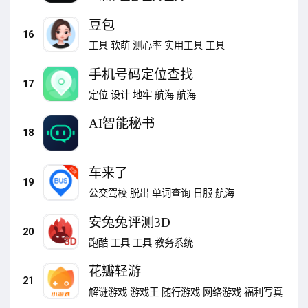
豆包
16
工具
软萌
测心率
实用工具
工具
手机号码定位查找
17
定位
设计
地牢
航海
航海
AI智能秘书
18
车来了
19
公交驾校
脱出
单词查询
日服
航海
安兔兔评测3D
20
跑酷
工具
工具
教务系统
花瓣轻游
21
解谜游戏
游戏王
随行游戏
网络游戏
福利写真