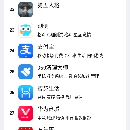
第五人格
22
测测
23
格斗
心理测试
格斗
星座
激情
支付宝
24
移动考场
付费
金韩彬
生活
网络游戏
360清理大师
25
手机
教务系统
工具
直线加速
管理
智慧生活
26
益智
猫控
猫控
管理
益智
华为商城
27
电竞
城建
物语
平台
折返摄影