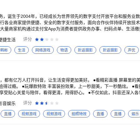
扫描仪，并且支持生成PDF文件、照片转PDF、提取图片中的文字，全能
文档轻松分享到邮箱、微信好友、网盘等平台。 ----功能亮点---- 【手机上的智
，生成高清PDF文件和JPEG图片 2.高品质扫描，全能扫描AI助手配备先
务，诞生于2004年，已经成长为世界领先的数字支付开放平台和服务业
媲美现代桌面扫描仪。自动优化和模糊修正功能助力获得高质量的扫描件。
黑白、变亮、护眼轻松实现。支持裁剪、旋转，快速将纸质文件转为清晰的
5.扫描任何文件，该App可以扫描的种类包括标准纸质文档、白色书写板
前，支付宝和合作伙伴一起服务8000万商家、10亿消费者。
评分
便捷生活
以进行复制、分享，或者保存为txt文本 3.批量识别提高效率，同时识别多
金韩彬
生活
网络游戏
物语
折返摄影
折返摄影
声优
照片上，并进行A4纸大小导出 2.长图拼接 【PDF编辑】 1.图片生成PDF 2.PD
转换】 1.PDF转Word 2.PDF转图片 【随身文件管家】
原】 ❤通过文字扫描识别、表格扫描识别功能，可以让已经
擦除痕迹、擦除手写，擦除区域可以任意选择，是多功能的试卷扫描、试
考、公务员事业单位备考、高中考试以及各大小中学试卷的错题整理。支
追得过瘾。 ●玩爆款特效 丰富装扮效果，上一秒甜美，下一秒酷炫。 ●
次修订，一键生成PDF、ZIP和图片等格式。自动擦除试卷上的手写笔迹
得更清，用得舒心。 ●不仅如此，抖音还深入各领域，为美好生活，创造更多新可能。 拿起抖
卷、试卷清除手写笔迹，轻松搞定错题整理,试卷,语文试卷,错题打印机,
宝妈找到新工作，小店迎来新客群；打开抖音，古籍焕发新生命，非遗等
答题卡,试卷宝，试卷扫描，错题扫描，检查作业，小猿口算，口算批改 ❤
评分
影音娱乐
挥余热，孩子们得以在线上课堂茁壮成长，公益事业也能人人可及。
键擦除试卷，更方便地整理试卷错题。 【使用场景】 *办公人士：随时随地扫
直播
视频游戏
视频游戏
拍照特效
直播
直播
娱乐
、邮件共享 *在校学生：随手扫描笔记、PPT、复习资料、课堂白板 *
证件扫描，护照、驾照、旅行计划、地图扫描存手机，没有网络也能随心行走