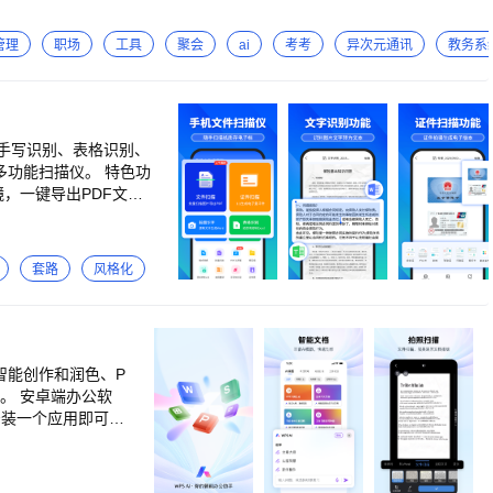
息、理解图片，提升效率。 【智能服务总结】可根据成员与微信客户的服
能总结】可以使用AI自动整理分散在聊天、文档以及会议中的工作信息，总
管理
职场
工具
聚会
ai
考考
异次元通讯
教务系
客户群人数最高可达500人。 【客户朋友圈】可将活动信息、产品动态
景接入微信客服，提供一致的咨询体验，还能邀请微信用户添加企业微信
议等多场景展示，为企业及成员身份背书。 【上下游】在上下游，你可
用打通业务流程。 3.内外一体的效率工具与OA应用
手写识别、表格识别、
、项目等数据，转化成多种视图、仪表盘，随时随地了解业务数据变化。
能扫描仪。 特色功
腾讯文档丰富的编辑能力和稳定体验，还可以邀请同事、微信客户、上下
，一键导出PDF文
门名即可添加为收件人，可以通过AI总结并生成邮件内容，提升邮件撰写
起参与日程。 【会议】延续了腾讯会议高清、稳定、流畅的开会体验，
辑、复制、翻译。 支持
企业管理能力，与同事、微信客户、上下游实时共享工作资料，安全又方
套路
风格化
持】提供多语言支持（11种界面语言）、跨时区日程、全球加速节点（1
校的个性化需求。 【办公与协作】开放审批、打卡、日程、微文档、微盘、
】 拍
用授权、身份验证、通讯录管理、客户联系、消息推送、OA、效率工具
分享能力，企业内的开发者们可相互解惑、交流经验，共同进步。
档智能创作和润色、P
消订阅。否则订阅将自动
公软
确认取消后下个周期将不
只安装一个应用即可打
收集异地同事文件，