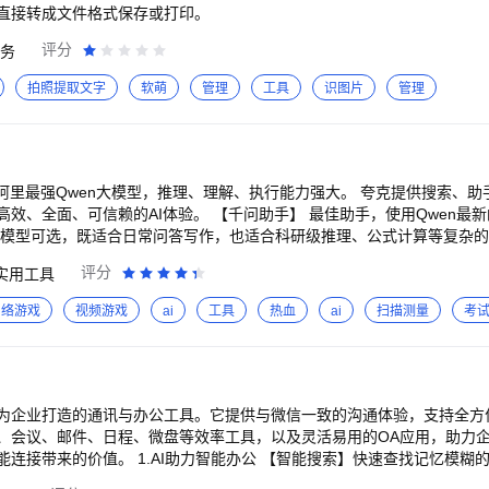
的美容助手：AI表情重塑，拯救表情尴尬；AI美发，百变发色发型，智能增
 【文件库】 您还可以将它当做您的文件库，存储和整理您的文档，以备不
直接转成文件格式保存或打印。
】 用AI，视频处理更高效。AI动漫，真人变动漫，多种画风丝滑变身；画
得拥有！
消除。 【AI写真】 AI生成场景妆造，轻写真、概念写真、形象照等超
评分
务
拍照提取文字
软萌
管理
工具
识图片
管理
式：我-设置(右上角)-帮助与反馈-意见反馈/在线咨询
用阿里最强Qwen大模型，推理、理解、执行能力强大。 夸克提供搜索
en最新的模型，为你提供专业、高效的高质量解答。它基于优质知识源与强大的推理能力，在复杂场景下也能输出权威、准
多模型可选，既适合日常问答写作，也适合科研级推理、公式计算等复杂的
持全体裁、多场景写作。多种文风，用语得体。 表达清晰：回复结构化
评分
实用工具
智能，节省时间更省心。 纯净体验：界面简洁，信息更纯净，让搜索回归本质。 【AI生产力工具】 AI写作：全体裁写作，
网络游戏
视频游戏
ai
工具
热血
ai
扫描测量
考
题答疑，难题讲解详实准确，学习效率倍增。 夸克PPT：输入主题即可生
情穿越、悬疑探案、玄幻修仙，应有尽有。 极致阅读：排版清爽、操作便捷，沉浸阅读更舒适。 AI听书：
件安心存储。 多端同步：手机电脑随时看。 超级播放器：高清画质、AI字幕，沉浸式观影体验。 如果你在使用
我们协助，请通过以下方式联系我们，我们将尽快处理！ 反馈方式： -软件反馈：设置->
为企业打造的通讯与办公工具。它提供与微信一致的沟通体验，支持全方
、会议、邮件、日程、微盘等效率工具，以及灵活易用的OA应用，助力企
糊的内容，AI总结后直接给出准确答案。 【智能总结】根据聊天、文档、会议和
进展，还可邀请同事参与总结，让汇报更简单、更高效。 【智能机器人】