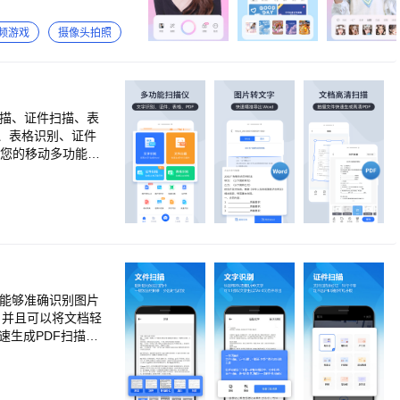
pp-打开设置-意见反馈，一甜
频游戏
摄像头拍照
扫描、证件扫描、表
、表格识别、证件
是您的移动多功能扫
持批量扫描，识别后
、德语、俄语、葡萄
用户群体对不同文档的
。能够准确识别图片
；并且可以将文档轻
屏幕
1适配到A4纸上，
文字，可对识别的内
；识别结果可即时