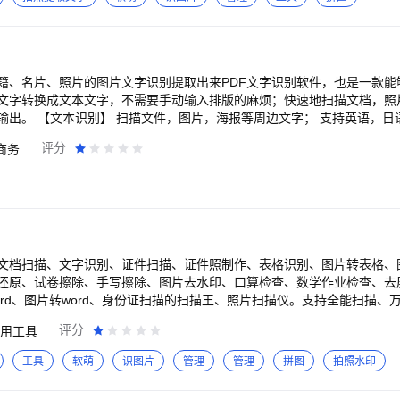
文互译，以Word格式导出。 【表格识别】 支持表格、表单识别，智能
 【图片生成PDF】 直接相册导入图片，并可裁剪、滤镜、排序、替换等操
试卷去手写】 将试卷拍照或导入，系统自动去除试卷的手写笔迹，并可以裁
并导出PDF格式、图片格式和Word格式。 【老照片修复】 将老照片
，智能修复老照片。 【扫描计数】 选择计数类型，拍摄或相册导入进行
籍、名片、照片的图片文字识别提取出来PDF文字识别软件，也是一款能
钢筋、盘扣斜杆、轮扣、方管、圆木、方木等。 【面积测量】 拍摄或相册导入进
文字转换成文本文字，不需要手动输入排版的麻烦；快速地扫描文档，照
制需要测量的面积区域，输入实际边长，系统会快速、智能计算区域面积。 ---使
语，日语等多国语言； 扫
请在拍照时：保证光线充足，尽量避免抖动。 扫描全能王OCR自动续费说明 续费会
评分
商务
时,华为会自动为您从签约帐户中扣费，订阅会按照订阅计划每月或每年计费
编辑； 【文档共享】 支持微信，微博，QQ或邮件，蓝牙等应用分
前订阅周期到期前至少24小时取消订阅。否则订阅将自动续订。 退订流程
费/免密支付点击需要取消的订阅服务,确认取消后下个周期将不再扣费
文档扫描、文字识别、证件扫描、证件照制作、表格识别、图片转表格、
还原、试卷擦除、手写擦除、图片去水印、口算检查、数学作业检查、去屏
ord、图片转word、身份证扫描的扫描王、照片扫描仪。支持全能扫描、
描、文字扫描、图片转excel、图片转word、图片转txt、图片转文档
评分
用工具
excel、pdf转txt、照片转pd
换器、文件转换器-转换pdf等于一体，是文件、文档、pdf转换的全能扫描A
工具
软萌
识图片
管理
管理
拼图
拍照水印
ord文件、excel文档、txt文档、pdf文档、微信文档、照片扫描件、
g、word、txt等扫描件的多种格式转换。 全能扫描AI助手能够准确识别图片中文