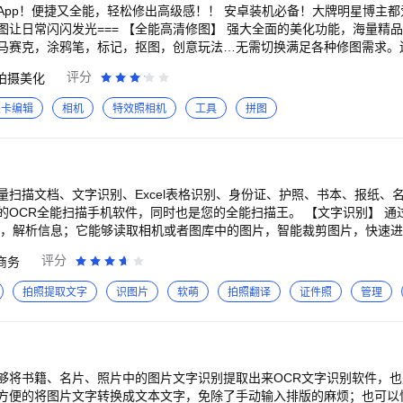
pp！便捷又全能，轻松修出高级感！！ 安卓装机必备！大牌明星博主都爱
马赛克，涂鸦笔，标记，抠图，创意玩法…无需切换满足各种修图需求。
术家合作素材独家上线！ 【AI合照全新上线】异地各自拍，同框零距离。A
评分
拍摄美化
原真实互动感。合照不求人，一键get专属合拍！ 【像素级人像美容】 
现自信美丽！ 「面部重塑」智能捏脸术，重塑五官比例，雕琢立体美颜！
关卡编辑
相机
特效照相机
工具
拼图
盈上镜脸！ 「瘦脸瘦身」保护背景，自然修饰，完美比例推出来～ 「自
格！ 「智能美发」美图Tony云塑自信形象，美丽从头开始～ 「增高塑
脚～ 【潮流美图配方】 汇聚流行图片&视频配方，网感氛围模板快速出片
用好玩好看的美图配方！ 【专业滤镜调色】 专业滤镜调色工具，支持光
，还有中国潮色&氛围感胶片等丰富滤镜风格，轻松应对人像，风景，美食
扫描文档、文字识别、Excel表格识别、身份证、护照、书本、报纸、名
】 海量风格模板，照片视频都能拼~支持截图截屏智能拼接，横竖切换，
的OCR全能扫描手机软件，同时也是您的全能扫描王。 【文字识别】 通
出！ ===真实自然高清相机=== 【高级滤镜】 实时滤镜调色，
 ，解析信息；它能够读取相机或者图库中的图片，智能裁剪图片，快速
模拟.....适配多种场景，记录每个精彩瞬间，随时随地拍出大片！ 【苹
d和txt文档导出分享。 还可以批量扫描文档，快速进行文字识别，极大
评分
商务
然，还能拍实况！随心切换iPhone热门拍照机型，支持打光效果调整，实
摄表格图片，经过云端智能AI技术,精确定位表格数据,智能解析表格文字,然后
AR，美妆滤镜、萌趣贴纸、ins潮流、互动游戏、AI变身、空间AR等海量
格，快捷方便，一步到位！ 【PDF转换】 集PDF转Word、Excel、PPT和o
拍照提取文字
识图片
软萌
拍照翻译
证件照
管理
PDF合并、PDF提取、PDF页面调整于一体的PDF全能工具箱。 【拍照翻
Live颜值搭子～ 【视频剪辑】 功能简单0门槛，视频大片轻松剪！AI
文、英语、日语、法语、德语、西班牙语、葡萄牙语、意大利语、俄语等
全家桶=== 【AI闪光灯】 夜拍不怕暗，逆光也有救。AI人
抓取文字信息，它可对您的手写文档进行文字扫描提取，可以直接进行文字识
面部过曝、光线不足。昏暗环境也能拍出氛围质感大片！ 【AI绘画】 创意绘画神
自定义的印章和签名添加到图片上。 【扫描仪】 它可以对您的文档进行扫
，免关键词也无需排队，驯服AI超简单！涂鸦生图，随意涂鸦秒变画作。 
保存和PDF分享；它可以当做您的移动扫描仪，扫描效果媲美千元扫描仪。
够将书籍、名片、照片中的图片文字识别提取出来OCR文字识别软件，
费力。AI扩图，自由扩画幅补画面；AI消除，无痕消除多余元素；AI滤
到A4纸上，支持自定义添加水印。 【护照扫描】 拍摄护照，自动提取护
方便的将图片文字转换成文本文字，免除了手动输入排版的麻烦；也可以