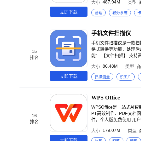
487.94M
大小
类型
与知识，方便地创建与管
录，用AI每周自动生成
立即下载
管理
教务系统
邮件内容，提升邮件撰写效率。 2.全方位连接微信 【客户联系】添加客户的微信为好友，通过单聊或群聊为客户提供服务。企业可查看
员的客户再分配。 【客
知识等内容发表到客户的
手机文件扫描仪
为专属服务。 【企业名
一管理供应商、经销商等业务伙
手机文件扫描仪是一款扫
【智能表格】串联内外办
格式转换等功能，处理后的文
15
自动同步微信上的客户，
能： 【文件扫描】 支
排名
文档共同编辑查阅。 【
件，还可添加水印、调整PDF页面方向及尺寸。 【文字识别】
86.48M
大小
类型
商
率。 【日程】提供了高
导出Word、TXT文件
成屏幕共享、电子白板、
多语言识别：中文、英语、日语、西班牙语
立即下载
扫描测量
识图片
【OA应用】预设官方提
驶证、护照等多种证件扫描，1:1还原到
个）等国际化能力，助力企业高效管理境内外团队与跨境协作。 4.
解析表格文字，快速生成导出Excel表格文件。 【PDF转换】 一键完
运营客户。 【教育行业
相互转换，满足不同用户群体对
WPS Office
议、直播等应用接口，帮
照扫描，即时翻译，支持多种语言的全文互译。 【文件压缩和解缩
富的接口，为企业开发和
享。 手机文件扫描仪自动续费说明 续费会员:您的会员到期前24小时,华为会自动为您从签约帐户中扣费，订阅会按照订阅
WPSOffice是一站
计划每月或每年计费。 
PT高效制作、PDF文档阅
16
续订。 退订流程:手机设
件，个人版免费使用 用户多
排名
再扣费
开所有格式文档 云办公:免费云空间
179.07M
大小
类型
频会议，对同份文档进行
永不过期 -WPS表单，远程打卡、信息统计分析工具 W
立即下载