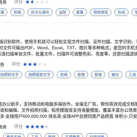
评分
商务
理。 【智能表格AI字段】批量对智能表格中的数据分类、总结、提取信
服务总结。成员在与微信客户聊天时，也可在聊天工具栏查看。 【邮件智
卡通
软萌
异次元通讯
益智
套路
视频游戏
在线
并管理成员添加的微信客户，对离职成
户群】企业可查看并管理成员的客户群聊、对离职成员管理的群聊再分配。
微信朋友圈，并与客户评论互动。 【微信客服】可在微信内、外各个场
片】企业可更正式地对外介绍，在与客户的单聊、客户群、邮件、文档、会
伴的联系人，快速找人沟通；使用文档、会议、日程、微盘等工具高效协作，跨企业共享应
描识别软件，使用手机就可以轻松实现文件扫描、证件扫描、文字识别、
公协作，轻松实现一张表管项目、管业务、管客户。可以收集或导入客户
件可输出PDF、Word、Excel、TXT、图片等多种格式，是您的手机多功
智能总结客户跟进记录，让服务更高效，管理更简单。 【文档】继承了
持高清扫描单张文件、批量文件，扫描件可调整色彩、亮度等，还原扫描滤镜
邮件】提供了配套企业微信「一体化」的邮箱服务，写信时输入同事名或部
 识别印刷体、手写体，精准度高，自动换行，识别后支持
评分
务
效组织会议和管理公共日历的能力，还可以邀请同事、微信客户、上下游一
。 识别各种文件、图片、书籍等并提取想要的文字，可对识别的内容进行编
主持会控、会议录制及纪要等功能。 【微盘】灵活的权限配置和完善的
、葡萄牙语、意大利语等。 【证件扫描】 支持身份证、银行卡、驾驶证、行
拍照转文字
拍照提取文字
软萌
管理
管理
解压
工具
供的打卡、汇报、公告、会议室、人事等灵活易用的OA应用。 【国际化支
A4纸，一键导出电子证件复印件。 【表格识别】 支持表格识别、表单识别，智能
开放能力 【零售行业】开放客户联系、客户群、客户朋友圈等接口能力，企业可更好的获取、沉淀、管理和
成PDF、word、excel、ppt、图片等多种文件格式的
】开放家校沟通、局校互联、家校应用等API接口能力，满足教育局、学
不同文档的处理需求。 支持PDF合并，PDF加水印、PDF瘦身等功能。 【拍照翻译
助企业提升办公效率和管理能力。 【丰富的开放接口】开发者通过使用应
】 支持解压zip、rar等文件，解压文件后可查看并分
接入个性化的企业应用。 【开发者交流】依托社区提供的问答、互动、
式AI智能办公助手，支持移动和电脑多端协作，全端无广告，帮你高效完成文
退订说明:如需取消自动续费功能,请在当前订阅周期到期前至少24小时取
读和编辑、文件拍照扫描，稻壳模版库支持海量模版，覆盖丰富办公场景。 安卓端办
置>华为帐号>付款与账单>自动续费/免密支付点击需要取消的订阅服务,
:全球用户600,000,000 排名高:全球APP总榜同类产品榜首 体积小:
，安全高效，可以在任何设备.上及时查看和编辑 远程办公推荐 -远程会议，多人音
评分
商务
讨论、标记重点 -多人编辑，大家一起写同一份文档 -共享文件夹，快速
PS文字 -新建文字文档，并提供信纸、简历、合同等模板-打开