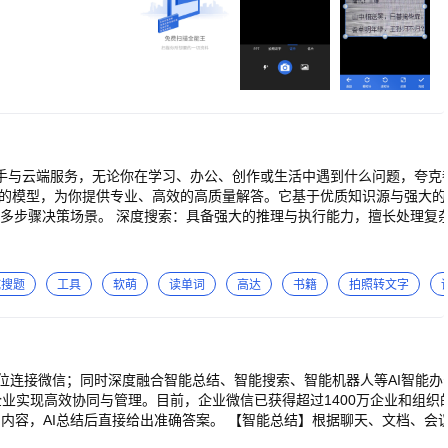
发高颅顶，电子美发
时之需。 万能扫描
质修复，分辨率无损
多风格，随时随地轻
、助手与云端服务，无论你在学习、办公、创作或生活中遇到什么问题，夸
多步骤决策场景。 深度搜索：具备强大的推理与执行能力，擅长处理复杂
呈现，含图表与分点描述，复杂信息一目了然。 多模理解：文字、语音、
写方案、报告、文案，都能一句话生成，逻辑流
试搜题
工具
软萌
读单词
高达
书籍
拍照转文字
成专业演示文档，自动排版与结构优化。 夸克扫描王：拍照识别文字与表
意见反馈 -邮件反馈：kksupport@service.alibaba.com -官
位连接微信；同时深度融合智能总结、智能搜索、智能机器人等AI智能办
业实现高效协同与管理。目前，企业微信已获得超过1400万企业和组织
随时可发消息提问的AI同事，快速回答公司政策、业务问题，可灵活配置