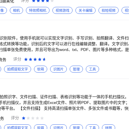
评分
拍摄美化
72347（2群） Mail：1tian@kuaishou.com 有任何问题也可以通过a
图像
相机
特效照相机
视频游戏
关卡编辑
拍短视频
视
照识别软件，使用手机就可以实现文字识别、手写识别、拍照翻译、文件
格式转换等功能，识别后的文字可以进行在线编辑调整、翻译。文字识别
描单张免费使用，并且可导出为word、txt、PDF、图片等多种格式，
评分
商务
裁，移除杂乱背景，自由截取文字内容或单独区域，识别结果自动分段 *支
支持手写识别，精准提取文字 *支持多语言识别：中文、英语、日语、法语
拍照提取文字
软萌
识图片
管理
工具
快速生成E
件、多张文件或书籍，快速生成PDF扫描
描，1:1生成电子复印件
PDF与word、excel、ppt、图片等多种文件格式的相互转换，满足不同
DF瘦身、PDF输出长图等 【拍照翻译】 *拍照扫描，即时翻译，支持多种语
集拍照识字、文件扫描、证件扫描、表格识别等功能于一体的手机扫描仪
机扫描仪，并且支持生成Excel文件、照片转PDF、提取图片中的文字
图，请在拍照时： *保证光线充足，尽量避免抖动 *尽量使图片占满拍摄
文件或书籍等，快速生成PDF扫描
度等 【证件扫描】 支持身份证、银行卡、护照等证件识别扫描，自动1:
评分
务
。 【拍照识字】 扫描识别各种文件、图片、书籍、名片等并提取想要的
剪裁，移除杂乱背景，自由截取文字内容或单独区域，识别结果自动分段
拍照提取文字
软萌
识图片
管理
工具
拼图