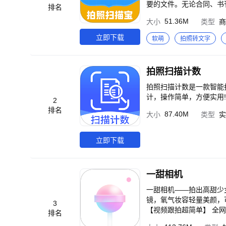
要的文件。无论合同、书
排名
信息。 功能亮点 【文字拍照提取】 利用先进的图像识别技术(OCR)，将图片中的文字扫描提取 【证件照卡件识别】
51.36M
大小
类型
商
支持扫描身份证、银行卡
标记，重要信息更直观 
立即下载
软萌
拍照转文字
功能】 通用票据、增值
拍照扫描计数
拍照扫描计数是一款智能
计，操作简单，方便实用!
2
排名
87.40M
大小
类型
实
立即下载
一甜相机
一甜相机——拍出高甜少女感 集拍摄
镜，氧气妆容轻量美颜，可盐可甜你定义。 【独家贴纸随心拍】 超海
3
【视频跟拍超简单】 全网top火爆视
排名
鸦，投影光斑增加高级感，给修图带来趣味感。 【卡点视频一键G