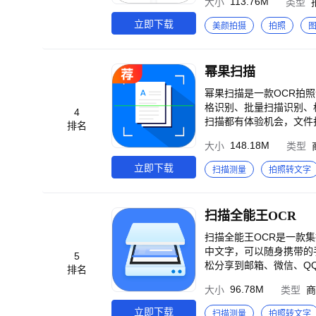
113.76M
大小
类型
技术流。 【全网爆火漫画脸】 打破次元壁，走进漫画世界，让你酷变日漫女主角。 ---小可爱们交流与反馈--- QQ群：806
266466（已满）、8331
立即下载
美颜拍摄
拍照
小姐姐在线等你哦～
幂果扫描
幂果扫描是一款OCR拍
格识别、批量扫描识别、
4
扫描都有体验机会，文件扫
排名
描仪。 ---特色功能--- 【文字识别】 *扫描识别各种文件、图片、书籍、名片等并提取想要的文字，可对识别的内容进
148.18M
大小
类型
行编辑、复制 *智能剪
可导出多种文件格式 *
立即下载
扫描测量
拍照转文字
牙语、西班牙语、意大利语 【表格识别】 *支持表格、表单识别，精确定位表格数据，智能解析表格文字，
xcel表格，可编辑并保存为表格或图片 【文件扫描】 *支持高清扫描单张文
件，扫描件可调整色彩、亮度等 【证件扫描】 *支持身份证、银行卡、护照等各种证件识别扫
扫描全能王OCR
【PDF转换】 *一键完成
处理需求 *支持PDF加水印、PDF加密、P
扫描全能王OCR是一款
言的全文互译 【文档分类】 *文字、表格、扫描件、卡片、翻译结果自动保存、智能分类，检索方便 ---使用建议--- 为
中文字，可以随身携带的手
5
确保你能获得清晰的扫描
松分享到邮箱、微信、QQ等平台。 【文件扫描】 支持高清扫描单张文件、多张
排名
件，扫描件可调整色彩、亮
96.78M
大小
类型
商
可自定义添加防盗用水印
容进行编辑、复制；智能
立即下载
扫描测量
拍照转文字