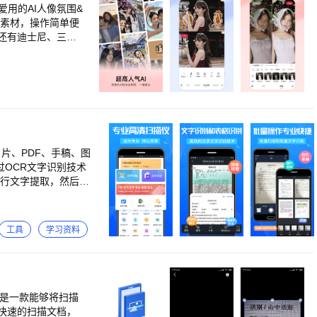
用的AI人像氛围&
还有迪士尼、三丽
I黑科技×人像美
「肤色美白」智能焕
 「面部丰盈」体验
然美妆」自然服帖的
型」天鹅颈、直角
。Get热门趣味P
线调整、色调分离、
，运动，萌物等不同
片、PDF、手稿、图
无缝模式，自定义布
过OCR文字识别技术
进行文字提取，然后自
果模式】 还原美貌
的提高了您的办公和学习
现原相机Live直
快速生成Excel表格
玩法，让自拍更有
ffice转PDF、图片
工具
学习资料
译】 它可以对拍摄的图
智能画质修复，视频
等多国语言。 【手写
别。 【图片盖章/签
描和批量扫描，自动智
【AI修图】 超多
 【身份证扫描】 拍
也是一款能够将扫描
镜，智能克隆电影色
照上的文字，快速排版
快速的扫描文档，