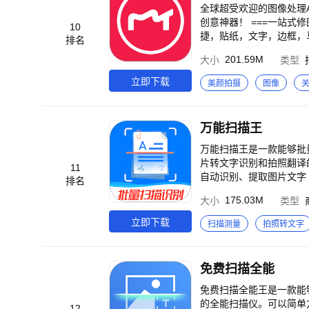
全球超受欢迎的图像处理A
创意神器！ ===一站式修图让日常闪闪发光=== 【全能高清修图】 强大全面的美化功能，海量精品素材，操作简单便
10
捷，贴纸，文字，边框，
排名
鸥等超多正版授权IP，艺
201.59M
大小
类型
颜。超自然生成合影，还
白，热门肤色随心选，展
立即下载
美颜拍摄
图像
肌肤「零重力」，拥有丰
多样妆容，打造专属个性风
肩、超模腿…让你从头美到
万能扫描王
O照趋势和创意玩法，就
HSL、曲线等细节精修
万能扫描王是一款能够批量
场景。 【日常拼图神器
片转文字识别和拍照翻译
11
局等灵活自由的拼贴方式，日常快速拼图，一键高清导
自动识别、提取图片文字
排名
胶片风格、电影质感、相机
动图片转文字，支持wor
175.03M
大小
类型
的高清原相机，效果真实自
效率。 【表格识别】 拍
出！ 【萌拍贴纸】 动态
文件，下载或分享Excel表
立即下载
扫描测量
拍照转文字
趣！ ===人人都能修视频=== 【视频美容】 视频高清人像精修，像修图一样修Live实况和视频！素颜出镜别担心，美
转PDF、PDF转图片、
白美妆超好用，做你的视频
片进行快速翻译，支持中
图片都清晰。海量素材效果随心加，A爆朋友圈！ ===美图AI
识别】 通过高精度自动
免费扫描全能
脸识别x自动提亮肤色。自然修复
名】 扫描文件后，可将
器，实现绘画自由。图生图
能裁剪图片，可进行图片
免费扫描全能王是一款能
神级AI功能，智能修图不
摄身份证，自动1:1适配
的全能扫描仪。可以简单
12