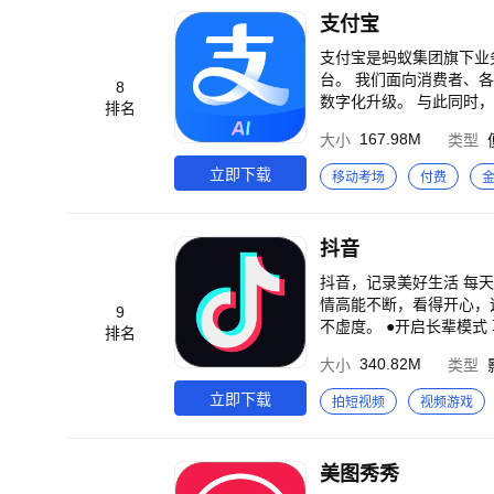
字，可以随身携带的手机
支付宝
费的文字校对、翻译功能。并且可以将
能扫描仪】 1.手机拍文档
支付宝是蚂蚁集团旗下业
自动去除杂乱背景、性能
台。 我们面向消费者、各行各业商家提供便捷、安全的数字支付服务，面向合作伙伴持续开放技术、产品，助力实现
8
持多种颜色模式，变灰、
数字化升级。 与此同时，大量商家机构通过支付宝App为消费者提供政务办事、扫码点单、生活缴费等超过1000种生
排名
描，可自动识别文档边缘 
活服务。 截至目
167.98M
大小
类型
据、笔记、报纸文章等。 【OCR文字识别神器】 1.准确识别图片中的文字，支持中文、英文、法语等多重语言 2.免费
校对识别后的文字，并且可
立即下载
移动考场
付费
表格 【拍照翻译】 1.支持上百种语言互相翻译 2.翻译功能完全免费 3.一键导出翻译结果，还可以将翻译保存到笔记
【拼图】 1.一键将证件正反面拼到一张
F签名、加水印、PDF加密 3.对PDF进行页面设置 【PDF格式
抖音
1.手机、平板随时查看管理文档 2.轻松编辑文档 【试卷还
做好的试卷、文件文档等
抖音，记录美好生活 每天，都有亿万人打开抖音，让生活变得更加美好。 ●看精彩直播 屏幕里的美好现场，陪伴你的每分每秒。 ●追上头短剧 剧
具。更多地方便研究生备
情高能不断，看得开心，
9
涂抹擦除、水印添加等二
不虚度。 ●开启长辈模式 享受贴心关爱与陪伴，看
排名
学试卷、语文试卷、蜜蜂试
音，农特产发现新销路，
擦除,试卷还原小程序,
340.82M
大小
类型
退休老人可以在直播间发
资党、职业技能党、家长党的福音，一
立即下载
拍短视频
视频游戏
描合同、文件，实时发传真
计手稿 *旅行者：各种
的发现！
美图秀秀