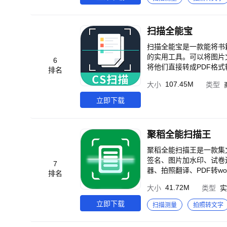
翻译，支持多种语言的全
生成Excel表格文件。
全新的PDF文件。 【
扫描全能宝
笔迹和添加批注，重新生成
片清晰或照片上色的功能
扫描全能宝是一款能将书
识别图片中的数量，支持计算钢管、
的实用工具。可以将图片
6
行面积测量，在图片上拖动绘
将他们直接转成PDF格式输出。 【文本识别】 扫描文件，图片，海报等周边文字； 支持英
排名
-- 为确保您能获得清晰的扫描图，
描翻译，拍照翻译功能； 【身份证、银行卡识别】 内置摄像拍摄功能，提取图片； 水印添加，智能裁剪编辑； 【文
107.45M
大小
类型
员:您的会员到期前24小
件编辑】 文字截取，复制编辑功能； 文字排版布局
取消自动续费功能,请在当
享转出PDF格式功能！ PDF全能扫描王能够极大的提高您的工作效率，是一款强大的PDF编辑扫描仪，快快来下载体
立即下载
号>付款与账单>自动续
验吧！
聚稻全能扫描王
聚稻全能扫描王是一款集
签名、图片加水印、试卷
7
器、拍照翻译、PDF转w
排名
描，集图片转文字、文件扫
41.72M
大小
类型
实
描、表格扫描等扫描功能于一体。 集pdf转换、pdf智能扫描、pdf编辑、pdf转word、pdf转
f转换器、图片转pdf转
立即下载
扫描测量
拍照转文字
通过智能全能扫描，可获得w
扫描件、清晰扫描件，实现pdf、jpe