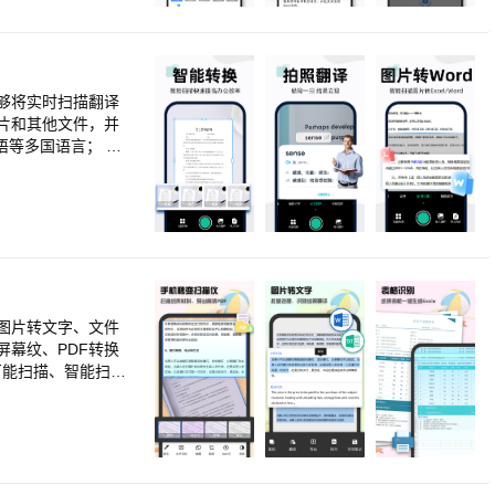
解析表格文字，快速
作，重新生成并导出
剪旋转、自定义清除
拍照或导入，选择照
扫描计数，系统智能
够将实时扫描翻译
片和其他文件，并
用建议-
。 退订说明:如需
:手机设置>华为帐
图片转文字、文件
幕纹、PDF转换
万能扫描、智能扫
、文字识别、文档扫
I助手、智能扫描仪。
会议记录扫描的高清