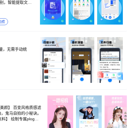
识别，智能提取文字
DF文件中灵活添加
行扫描 【票据识别
拍照
量，无需手动统