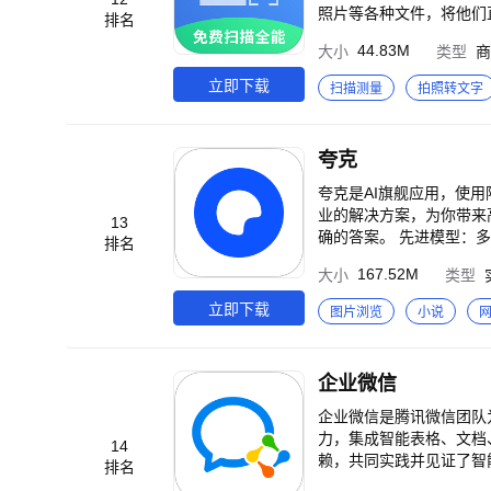
调。 【AI美容】 懂你
后返回您所需要的信息。
照片等各种文件，将他们
排名
更具性价比。 【AI视频
王-全能扫描软件，您值
提升；智能识别水印，无痕
44.83M
大小
类型
商
松出片！ ====联系方式==== 微信官方公众号：meituxiuxiu 微博官方帐号：@美图秀秀 反馈邮箱地址：support@mei
立即下载
扫描测量
拍照转文字
tu.com App内反馈方
夸克
夸克是AI旗舰应用，使
业的解决方案，为你带来高效、全面、可信赖的AI体验。 【千问助手】 最佳助手，使用Qw
13
确的答案。 先进模型：
排名
论文到社交媒体文案，支
167.52M
大小
类型
点、转换格式。 【AI搜索】 高效检索：查资料、看资讯、找答案，夸克帮你快速找到最合适的结果。 智能理解：搜索更懂你，自动理解意图，答案更贴近问题。 AI总结：即时生成摘要，汇总重点信息，让复杂问题
一眼看懂。 结果优化：搜索结果更直观、更
立即下载
图片浏览
小说
畅自然。 拍题批改：拍
语言即时互译与语义理解，阅读外文网页更顺畅。 【夸克小说】 海量书库：百万级正版藏书，都市爽文、言
多音色自然朗读，声音流畅真实，沉浸体验更生动。 【夸克网盘】 超大空间：6T超大空间，照片、文
企业微信
产品过程中遇到了任何问题或需要
企业微信是腾讯微信团队
力，集成智能表格、文档
14
赖，共同实践并见证了智能连接带来的价值。 1.AI助力智能办公 【智能搜索】快速查找记忆模
排名
邮件等信息智能总结工作