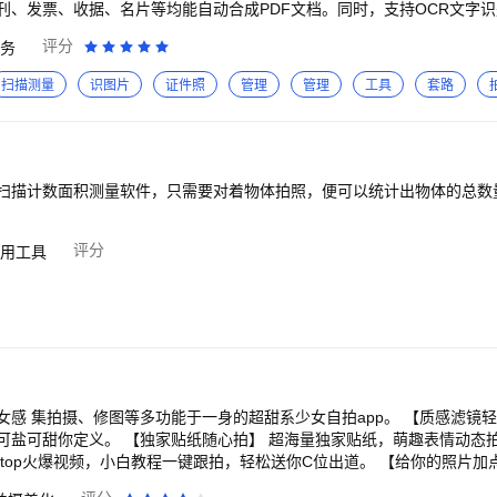
刊、发票、收据、名片等均能自动合成PDF文档。同时，支持OCR文字
评分
务
、驾驶证等证件，免除手动录入的繁琐 【多种批注工具】 支持在图片和P
【试题、文件扫描】 试卷、作业、文件档案等相关资料，用手机拍照即可进
扫描测量
识图片
证件照
管理
管理
工具
套路
税票据、火车票、机打发票等，统统都能扫描保存
扫描计数面积测量软件，只需要对着物体拍照，便可以统计出物体的总数
评分
用工具
、修图等多功能于一身的超甜系少女自拍app。 【质感滤镜轻美颜】 百变风格质感滤
量独家贴纸，萌趣表情动态拍，鬼马自拍的小秘诀。
频，小白教程一键跟拍，轻松送你C位出道。 【给你的照片加点料】 绘制专属plog涂
et】 一键制作卡点视频，海量模板轻松Get，变身炫酷