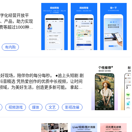
扫描AI助手具备免
进的移动扫描技术,
数字化经营开放平
 3.图片转文字支
电子版 4.快速扫
、PPT、名片、收
张图片 4.图片转
有内购
卷拍照抹除笔迹工
持手写签名批注、
看抖音精选 凭热爱创作的优质中长视频，让时间
、擦除手写答案、数
试卷分析,错题,试卷
来满堂彩，知识也从庙堂传入市井；有了抖音，
学生党、公考党、教
视频游戏
媒体
文艺
影视改编
设计师：扫描保存设
 更多场景等待您