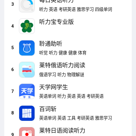
每日英语听力
3
听力
英语
考研英语
雅思学习
四级单词
听力宝专业版
4
聆通助听
5
听觉
听力
健康
健康
体育
莱特俄语听力阅读
6
俄语学习
听力
物理解谜
天学网学生
7
英语单词
听力
英语
英语
考研英语
百词斩
8
英语单词
英语
工具
考研英语
雅思学习
莱特日语阅读听力
9