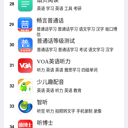
扇贝阅读
28
英语
学习
英语
工具
考研
畅言普通话
29
普通话学习
普通话学习
语文学习
汉字
坂口博
信
普通话等级测试
30
普通话学习
普通话学习
考试
语文学习
汉字
VOA英语听力
31
听力
英语
英语
雅思学习
四级单词
少儿趣配音
32
英语
英语
听力
英语
教育
智听
33
听觉
听力
拍照转文字
手机录制
录像
听博士
34