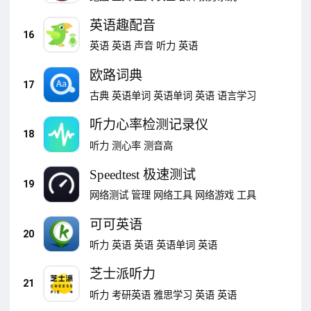
英语趣配音
16
英语
英语
声音
听力
英语
欧路词典
17
古典
英语单词
英语单词
英语
语言学习
听力心率检测记录仪
18
听力
测心率
测音高
Speedtest 极速测试
19
网络测试
管理
网络工具
网络游戏
工具
可可英语
20
听力
英语
英语
英语单词
英语
芝士派听力
21
听力
考研英语
雅思学习
英语
英语