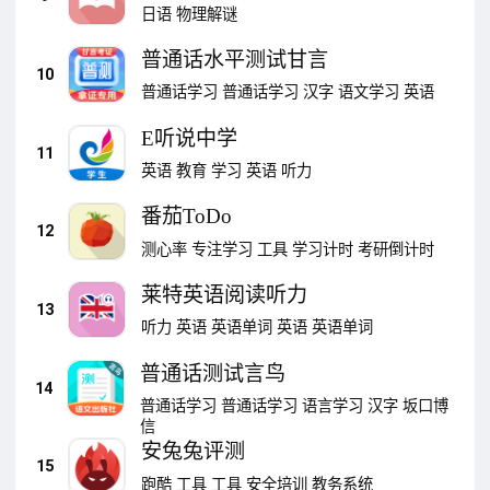
日语
物理解谜
普通话水平测试甘言
10
普通话学习
普通话学习
汉字
语文学习
英语
E听说中学
11
英语
教育
学习
英语
听力
番茄ToDo
12
测心率
专注学习
工具
学习计时
考研倒计时
莱特英语阅读听力
13
听力
英语
英语单词
英语
英语单词
普通话测试言鸟
14
普通话学习
普通话学习
语言学习
汉字
坂口博
信
安兔兔评测
15
跑酷
工具
工具
安全培训
教务系统