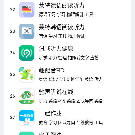
莱特德语阅读听力
22
德语学习
学习
物理解谜
工具
莱特韩语阅读听力
23
韩语
学习
工具
物理解谜
讯飞听力健康
24
听觉
听力
管理
拍照转文字
直播
趣配音HD
25
英语
德语学习
班班学车
英语
听力
驰声听说在线
26
听力
英语
考研英语
团队导向
英语
一起作业
27
教育
学习
团队导向
在线教育
工具