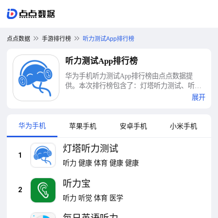
点点数据
手游排行榜
听力测试App排行榜
听力测试App排行榜
华为手机听力测试App排行榜由点点数据提
供。本次排行榜包含了：灯塔听力测试、听力
宝、每日英语听力、听力宝专业版、聆通助
展开
听、莱特俄语听力阅读、天学网学生、百词
斩、莱特日语阅读听力、普通话水平测试甘言
等十大听力测试App排行榜
华为手机
苹果手机
安卓手机
小米手机
灯塔听力测试
1
听力
健康
体育
健康
健康
听力宝
2
听力
听觉
体育
医学