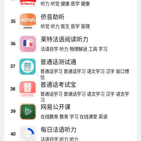
听力
听觉
健康
医学
健康
侨音助听
35
听觉
听力
医生
医学
管理
莱特法语阅读听力
36
法语自学
听力
物理解谜
工具
学习
普通话测试通
37
普通话学习
普通话学习
语文学习
汉字
坂口博
信
普通话考试宝
38
普通话学习
普通话学习
语文学习
汉字
语言学
习
网易公开课
39
在线教育
教育
学习
在线课堂
英语
每日法语听力
40
法语自学
听力
听力