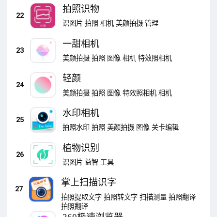
拍照识物
22
识图片
拍照
相机
美颜拍摄
管理
一甜相机
23
美颜拍摄
拍照
图像
相机
特效照相机
轻颜
24
美颜拍摄
拍照
图像
特效照相机
相机
水印相机
25
拍照水印
拍照
美颜拍摄
图像
关卡编辑
植物识别
26
识图片
益智
工具
掌上扫描识字
27
拍照提取文字
拍照转文字
扫描测量
拍照翻译
拍照翻译