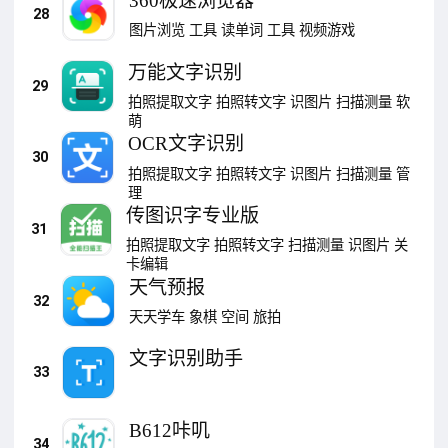
360极速浏览器
28
图片浏览
工具
读单词
工具
视频游戏
万能文字识别
29
拍照提取文字
拍照转文字
识图片
扫描测量
软
萌
OCR文字识别
30
拍照提取文字
拍照转文字
识图片
扫描测量
管
理
传图识字专业版
31
拍照提取文字
拍照转文字
扫描测量
识图片
关
卡编辑
天气预报
32
天天学车
象棋
空间
旅拍
文字识别助手
33
B612咔叽
34