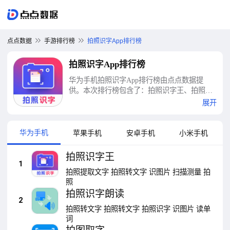
点点数据
手游排行榜
拍照识字App排行榜
拍照识字App排行榜
华为手机拍照识字App排行榜由点点数据提
供。本次排行榜包含了：拍照识字王、拍照识
字朗读、拍图取字、拍照立即翻译、拍图识字
展开
翻译、拍照识字精灵、传图识字、拍照取字、
豆包、万能识图等十大拍照识字App排行榜
华为手机
苹果手机
安卓手机
小米手机
拍照识字王
1
拍照提取文字
拍照转文字
识图片
扫描测量
拍
照
拍照识字朗读
2
拍照转文字
拍照转文字
拍照识字
识图片
读单
词