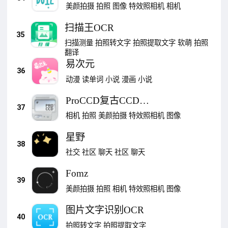
美颜拍摄
拍照
图像
特效照相机
相机
扫描王OCR
35
扫描测量
拍照转文字
拍照提取文字
软萌
拍照
翻译
易次元
36
动漫
读单词
小说
漫画
小说
ProCCD复古CCD相
37
机
相机
拍照
美颜拍摄
特效照相机
图像
星野
38
社交
社区
聊天
社区
聊天
Fomz
39
美颜拍摄
拍照
相机
特效照相机
图像
图片文字识别OCR
40
拍照转文字
拍照提取文字