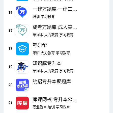
一建万题库-一建二建
16
建造师考证
培训
学习教育
成考万题库-成人高考
17
学历提升
单词本
大力教育
学习教育
考研帮
18
考研
大力教育
学习教育
知识豚专升本
19
单词本
大力教育
学习教育
统招专升本聚题库
20
库课网校-专升本公考
21
学习备考
职业教育
培训
学习教育