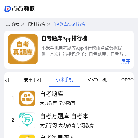
点点数据
手游排行榜
自考题库App排行榜
自考题库App排行榜
小米手机自考题库App排行榜由点点数据提
供。本次排行榜包含了：自考题库、自考万题
库-自考本科专科专升本、自考笔果题库、自考
展开
准题库、自考伴、尚德机构-自考专升本科资格
证、准题库、自考365、365时政、二级建造师
助手-二建题库等十大自考题库App排行榜
小米手机
果手机
安卓手机
VIVO手机
OPPO
自考题库
1
大力教育
学习教育
自考万题库-自考本科
2
专科专升本
大学学习
大力教育
学习教育