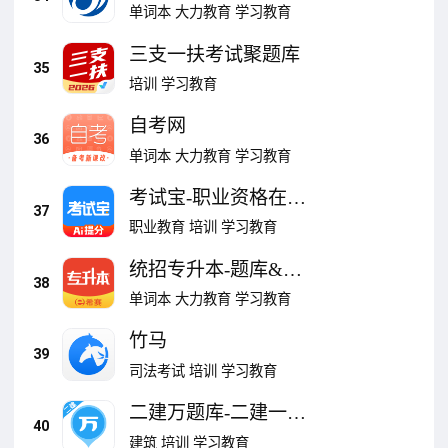
单词本
大力教育
学习教育
三支一扶考试聚题库
35
培训
学习教育
自考网
36
单词本
大力教育
学习教育
考试宝-职业资格在线
37
考试题库
职业教育
培训
学习教育
统招专升本-题库&视
38
频课
单词本
大力教育
学习教育
竹马
39
司法考试
培训
学习教育
二建万题库-二建一建
40
建造师考证
建筑
培训
学习教育