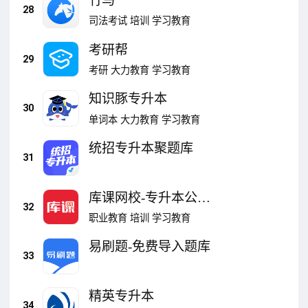
竹马
28
司法考试
培训
学习教育
考研帮
29
考研
大力教育
学习教育
知识豚专升本
30
单词本
大力教育
学习教育
统招专升本聚题库
31
库课网校-专升本公考
32
学习备考
职业教育
培训
学习教育
易刷题-免费导入题库
33
精英专升本
34