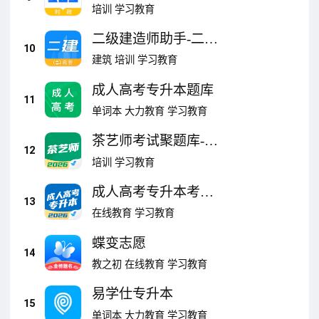
培训
学习教育
二级建造师助手-二建
10
题库
建筑
培训
学习教育
成人高考专升本题库
11
单词本
大力教育
学习教育
茶艺师考试聚题库-茶
12
艺师考证
培训
学习教育
成人高考专升本考试
13
聚题库-学历
在线教育
学习教育
蝶变志愿
14
教之初
在线教育
学习教育
易学仕专升本
15
单词本
大力教育
学习教育