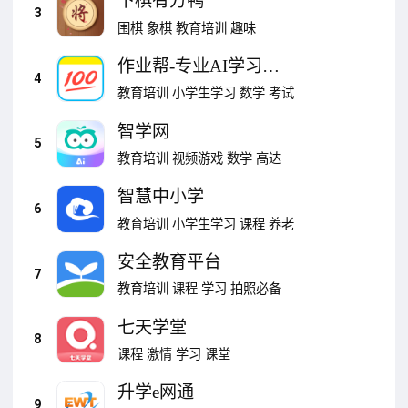
下棋有方鸭
3
围棋
象棋
教育培训
趣味
作业帮-专业AI学习神
4
器
教育培训
小学生学习
数学
考试
智学网
5
教育培训
视频游戏
数学
高达
智慧中小学
6
教育培训
小学生学习
课程
养老
安全教育平台
7
教育培训
课程
学习
拍照必备
七天学堂
8
课程
激情
学习
课堂
升学e网通
9