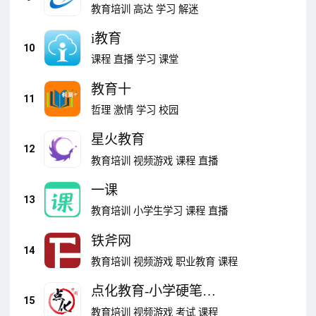
教育培训
高达
学习
解迷
i教育
10
课程
直播
学习
课堂
教育十
11
哲理
激情
学习
校园
星火教育
12
教育培训
视频游戏
课程
直播
一课
13
教育培训
小学生学习
课程
直播
铁斧网
14
教育培训
视频游戏
职业教育
课程
点化教育-小学硬笔书
15
法练字
教育培训
视频游戏
考试
课程