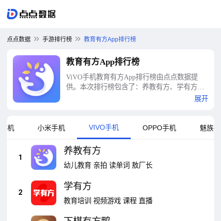
点点数据
手游排行榜
教育有方App排行榜
教育有方App排行榜
ViVO手机教育有方App排行榜由点点数据提
供。本次排行榜包含了：养教有方、学有方、
下棋有方鸭、作业帮-专业AI学习神器、智学
展开
网、智慧中小学、安全教育平台、七天学堂、
升学e网通、i教育等十大教育有方App排行榜
VIVO手机
卓手机
小米手机
OPPO手机
魅族手
养教有方
1
幼儿教育
亲拍
读单词
敖厂长
学有方
2
教育培训
视频游戏
课程
直播