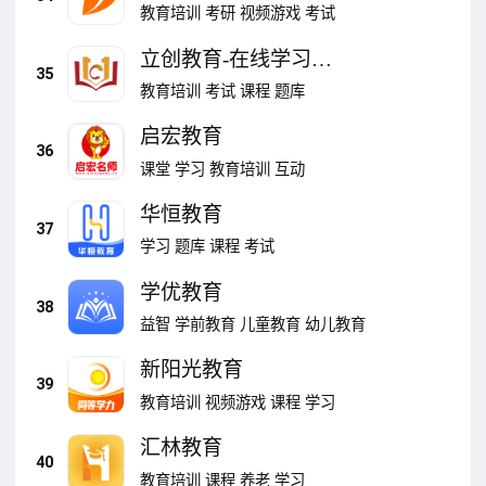
教育培训
考研
视频游戏
考试
立创教育-在线学习平
35
台
教育培训
考试
课程
题库
启宏教育
36
课堂
学习
教育培训
互动
华恒教育
37
学习
题库
课程
考试
学优教育
38
益智
学前教育
儿童教育
幼儿教育
新阳光教育
39
教育培训
视频游戏
课程
学习
汇林教育
40
教育培训
课程
养老
学习