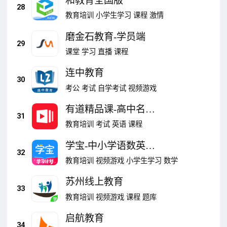
和教育全国版
28
教育培训
小学生学习
课程
激情
磨金石教育-学员端
29
课堂
学习
直播
课程
连中教育
30
考公
考试
自学考试
视频游戏
有道精品课-高中名师
31
优课
教育培训
考试
英语
课程
学宝-中小学语数英同
32
步学
教育培训
视频游戏
小学生学习
数学
苏州线上教育
33
教育培训
视频游戏
课程
题库
启航教育
34