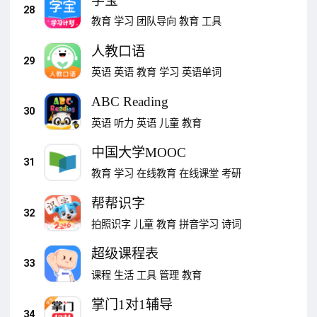
学宝
28
教育
学习
团队导向
教育
工具
人教口语
29
英语
英语
教育
学习
英语单词
ABC Reading
30
英语
听力
英语
儿童
教育
中国大学MOOC
31
教育
学习
在线教育
在线课堂
考研
帮帮识字
32
拍照识字
儿童
教育
拼音学习
诗词
超级课程表
33
课程
生活
工具
管理
教育
掌门1对1辅导
34