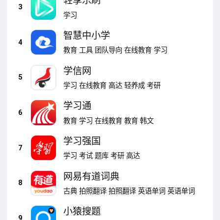
轻享乐刷
3
学习
智慧中小学
4
教育
工具
团队导向
在线教育
学习
学信网
5
学习
在线教育
高达
轻养成
考研
学习通
6
教育
学习
在线教育
教育
韩文
学习强国
7
学习
考试
题库
考研
高达
网易有道词典
8
古典
拍照翻译
拍照翻译
英语单词
英语单词
小猿搜题
9