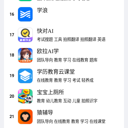
学浪
16
快对AI
17
考试搜题
工具
拍照翻译
拍照翻译
英语
欧拉AI学
18
团队导向
教育
学习
在线教育
题库
学历教育云课堂
19
在线教育
教育
学习
考试
轻养成
宝宝上厕所
20
教育
幼儿教育
互动
儿童
拍照识字
猿辅导
21
团队导向
在线教育
教育
学习
在线课堂