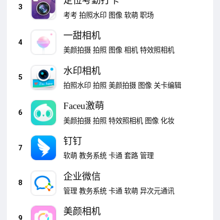
定位考勤打卡
3
考考
拍照水印
图像
软萌
职场
一甜相机
4
美颜拍摄
拍照
图像
相机
特效照相机
水印相机
5
拍照水印
拍照
美颜拍摄
图像
关卡编辑
Faceu激萌
6
美颜拍摄
拍照
特效照相机
图像
化妆
钉钉
7
软萌
教务系统
卡通
套路
管理
企业微信
8
管理
教务系统
卡通
软萌
异次元通讯
美颜相机
9