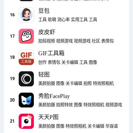
豆包
16
工具
软萌
测心率
实用工具
工具
皮皮虾
17
拍短视频
视频游戏
视频游戏
社区
表情包
GIF工具箱
18
创作
表情包
关卡编辑
工具
图像
轻图
19
美颜拍摄
图像
关卡编辑
拍照
特效照相机
秀脸FacePlay
20
美颜拍摄
拍照特效
图像
特效照相机
视频游戏
天天P图
21
美颜拍摄
图像
特效照相机
关卡编辑
华容道