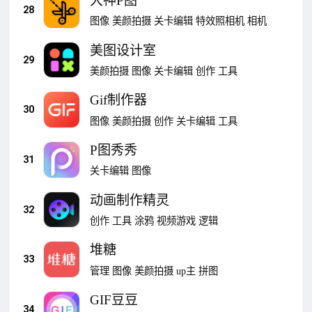
大神P图
28
图像
美颜拍摄
关卡编辑
特效照相机
相机
美图设计室
29
美颜拍摄
图像
关卡编辑
创作
工具
Gif制作器
30
图像
美颜拍摄
创作
关卡编辑
工具
P图秀秀
31
关卡编辑
图像
动画制作精灵
32
创作
工具
涂鸦
视频游戏
逻辑
堆糖
33
管理
图像
美颜拍摄
up主
拼图
GIF豆豆
34