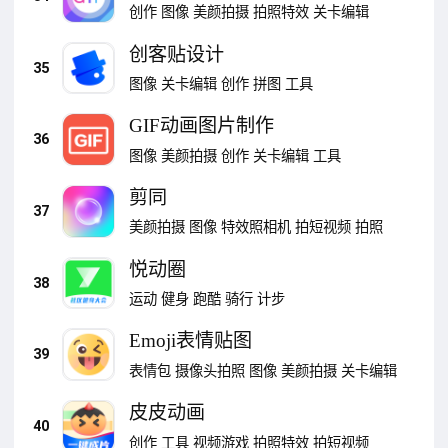
创作
图像
美颜拍摄
拍照特效
关卡编辑
创客贴设计
35
图像
关卡编辑
创作
拼图
工具
GIF动画图片制作
36
图像
美颜拍摄
创作
关卡编辑
工具
剪同
37
美颜拍摄
图像
特效照相机
拍短视频
拍照
悦动圈
38
运动
健身
跑酷
骑行
计步
Emoji表情贴图
39
表情包
摄像头拍照
图像
美颜拍摄
关卡编辑
皮皮动画
40
创作
工具
视频游戏
拍照特效
拍短视频