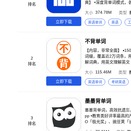
爽】 •深度背单词模式，
排名
高效学习用户首选 •图片背单词模式，兴趣学习用户首选
374.78M
大小
类型
需求 •覆盖小学/初中/
词变形全部搞定 【个性学习-记得牢】 •定制个性学习计划，适合自己最重要 •多种学习复习策略，听读写译一把抓 •加入
立即下载
英语单词
英语
班级、同桌，完成学习奖
不背单词
【内容，非常全面】 ▪1
词缀，覆盖近2万词条，用
2
解词典，用英文理解英文 
排名
材词表，配合纸质书，同步学习 ▪近
115.46M
大小
类型
加粗显示考过的词义，常考
盖中考、高考、四六级、考研和专升本 【记忆，非常有效】 ▪艾宾浩斯记忆
立即下载
英语单词
考研英语
句，帮你理解单词在真实语
(^▽^)o ▪地道搭配，
【坚持，非常容易】 ▪签到送酷币，组队打卡奖励更多 ▶
墨墨背单词
词应用内：头像>更多设置
墨墨背单词，高效抗遗忘，完美规划海量词汇记忆。 •全
pp •教育类好评率最高的产品之一 •获得应用市场奖项如：华为「匠心奖」、OPPO「至
3
O「极光奖」、豌豆荚「设计奖」
排名
可解释性的记忆模型，并发布于全球