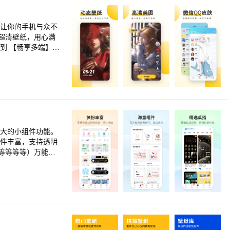
MAT...权威词库让
，让你的手机与众不
K超清壁纸，用心满
到 【畅享多端】电
在屏幕预览，享受全
60062
强大的小组件功能。
等等等等）万能小
工人一周心情，打工
的天气湿度； 喝水
了然，从此不再健
还有惊喜彩蛋！ 摸