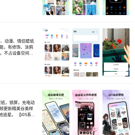
I设计，给你们最方
一个与众不同的个
内容来源于用户上
删除该作品或者断
题壁
漫插画等多种风格。
手机使用更加便
@163.com。
装点你的手机吧~
态壁纸，锁屏，充电动
【i0S系
、3D壁纸、裸眼3
呢。 【实用
空调......轻