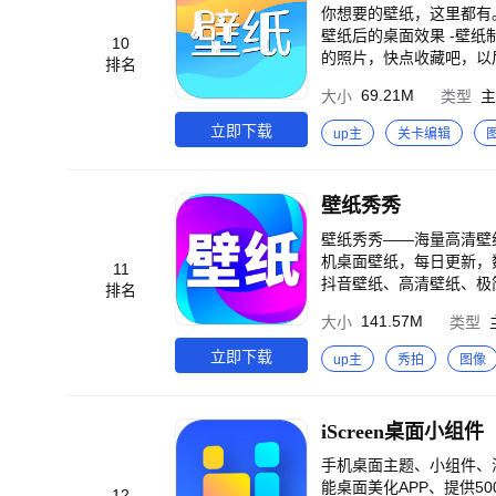
鱼神器-桌面上的摸鱼神器，可以在手机桌面玩的小游戏 @
你想要的壁纸，这里都有。 -完美像素的高清壁纸，达到Retina视网膜屏的分辨率 -提供的预览模式，百分
评支持我们，如有问题，
壁纸后的桌面效果 -壁纸制作功能，有裁剪等功能，可以随意编辑自己喜欢的壁纸 -多种分类，总有一款适合你 -喜欢
10
排名
69.21M
大小
类型
主
立即下载
up主
关卡编辑
壁纸秀秀
壁纸秀秀——海量高清壁
机桌面壁纸，每日更新，
11
抖音壁纸、高清壁纸、极
排名
美！ 【动态壁纸黑科技
141.57M
大小
类型
顿！ 【主题个性装扮】
微信QQ背景图随你选择
立即下载
up主
秀拍
图像
动裁剪尺寸、适配图标布
大全，无logo、无水
日限定、热点IP，每天
iScreen桌面小组件
两份快乐，让你的来电与众不同！ 不论你是追求个性的颜值控、热爱新鲜感的探索党
想用壁纸表达态度的创意
手机桌面主题、小组件、海量精美壁
情都变好！ 壁纸秀秀—
能桌面美化APP、提供
12