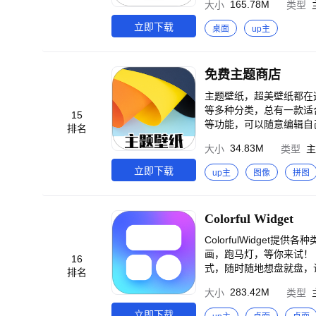
165.78M
大小
类型
自然，建筑，萌宠超多种
漫、游戏等各种风格的图
便快捷的体验。 【联系
性化桌面。 【自定义制作】 通过应用内的编辑工具，选择自己喜欢的图片，调整大小、位置和颜色，设计出属于自己
立即下载
桌面
up主
传，如果您是某项作品的
的专属图标。无论是你心目
开连接。 sc@pangbaocm
纸】 为了满足用户的需
你可以根据自己的喜好选择合适
免费主题商店
日历、时钟等。这些小组
捷。 打造个性化桌面，
主题壁纸，超美壁纸都在这里~ -完美像素的高清壁纸，达到Retina视网膜屏的分辨率~ -星座
等多种分类，总有一款适合你~ -强悍的预览功能！锁屏壁纸和主屏壁纸皆可预览! -提供壁纸
15
等功能，可以随意编辑自己喜欢的壁纸哦~ -自动缓存您浏览过的壁纸
排名
34.83M
大小
类型
主
立即下载
up主
图像
拼图
Colorful Widget
ColorfulWidge
画，跑马灯，等你来试！ 【谷美系列】 谷圈有喜~一边吃谷一边吃土的家人们，来吃电子谷吧，高频更新精美谷美样
16
式，随时随地想盘就盘，让
排名
列】 i0S26系列主题
283.42M
大小
类型
D、毛玻璃、音乐动态封面
好玩的小组件/桌面功能】
立即下载