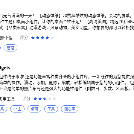
●海量词库：四级/六级/考研/托福/雅思/托业/计算机/BEC/SAT/GRE/G
44325631@qq.com
启元气满满的一天！ 【动态壁纸】超赞超酷炫的动态壁纸，会动的屏幕
百种主题和桌面小组件，让你的桌面个性十足！ 【高清美图】精选2K和4
就 【品类丰富】动漫游戏，风景动物，美女明星，你想要的都可以轻松找
动的美，每个屏幕都不能平淡无奇 【沉浸体验】上下划屏切壁纸，一键
评分
题个性
面壁纸，让桌面更精彩，每天都有不一样的感觉，欢迎来撩官方QQ群9544
管理
gets
组件终于来啦 还是功能丰富种类齐全的小组件库，一如既往的为您提供
的操作，滑动，添加，删除，缩放，轻松编辑属于您的的小组件。 组件丰富，支持透明
不论是简单的照片布局还是强大的功能性组件（倒数日、步数、X-面板、
设置，助您搭配超个性的桌面。 【快捷启动，健康码】 各种扫一扫、付款
评分
实用工具
 【一键安装整套图标】 新增图标专辑，现在可以一键安装常用
工具
up主
桌面
工具
测心率
安卓版灵动岛功能，带来所未有的交互体验以及视觉效果。 打工人-还原打
X面板-潮流科技风，让你的桌面与众不同； 天气时钟-时钟实时更新当地
健康好习惯 心情打卡-在桌面快速记录此刻心情； Today-每日计划一目
不再错过的重要纪念日。 电子木鱼-木鱼一敲，烦恼全消！快速释放压力，