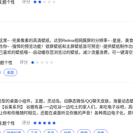
评分
主题个性
分类应有尽有。 【轻量便捷，方便体验】 很小的内存占用，时尚个性的U
标，让你可以根据自己的喜好随意更换。只需几步简单操作，你就能拥有
邮箱】 感谢您的使用，使用中有任何问题可直接通过下述邮箱进行反馈。 
权利人或您发现某项内容侵犯了您的权利，您可以通过下述邮箱要求我们
中的可爱卡通形象，还是你喜爱的明星头像，都可以通过这个应用实现。 【精美主
sub.com
求，换图标提供了各种精美的主题壁纸，涵盖了自然风光、城市风情、动
的壁纸，与换上的图标相得益彰，打造出完美的视觉效果。 【桌面小组件】 如天气、
件不仅可以美化手机桌面，还能提供实时的天气信息和日历提醒，让你的
一键换图标的魔法应用：快捷换图标，赶快来下载吧！联系方式：dpfeedback
、美食、动漫、情侣壁纸
制作功能，有修饰、涂鸦
，减少流量浪费，可一键清空，不占设备空间！ -
喜欢的照片，快点收藏吧，下次可以一键到达啦~ 你还在等什么？快点用独特的主题和壁纸
评分
题个性
桌面
t提供各种类型的桌面小组件，主题，灵动岛，动静态微信/QQ聊天皮肤，海量动
你和你推随时相见，还能在桌面听见你推的声音！各种周边电子化，原地追星。 
重磅上线啦，快来体验液态玻璃效果吧~ 沉浸式体验i0S原生的主题、液态玻璃
评分
主题个性
、动态音乐锁屏、玻璃质感、景深壁纸等，果里果气，谁能看得出你是安卓机
 谷美音频、赛博吧唧、桌面语音、电量药丸、超级组件、御守、敲木鱼、唱片、