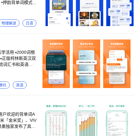
 •押韵背单词模式，
立体化解析单词内容，单
物理解谜
日语
活用 ▪2000词根
 ▪正版柯林斯英汉双
主流词汇书和英语教
条历年真题例句，覆
摩托
英语
构，理解了才好记o
拼一拼，会写才肯罢休
gorithmforOpt