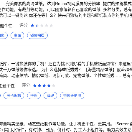
万能小组件·TopWidgets 如果你喜欢万能小组件，请留下好
百还原替换
欢迎反馈～
的照片，快点收藏吧，以后可以一键到达 你还在等什么？快来用独特的主题和壁纸装点你的手机吧
评分
题个性
图像
桌面
锁屏拍摄
纸库，一键换装你的手机！还在为挑不到好看的手机壁纸而烦恼？来这里
数千万壁纸等你来选。 为什么选择壁纸秀秀？ 【海量精品壁纸】覆盖超
简风、动态炫酷、情侣壁纸、清新可爱、宠物壁纸、个性壁纸秀……总有
】手机秒变艺术品：AI动态、3D视效、光影互动、音乐律动壁纸，适配主
评分
主题个性
超多主题轻松换装：各类主题、小组件分类齐全，实现一键换装，给你的
，分分钟刷爆朋友圈！ 【随心自由创作】相册自定义壁纸：支持本地上传
关卡编辑
拼图
管理
摄像头拍照
局，3秒换装无压力，定制专属于自己的壁纸！ 【高清不糊无水印】8k、
印，拥有全屏壁纸不留空白，让美不能糊，美的更全面！ 【每日高频更新】
打开都有新惊喜！ 【功能加码不含糊】我们还专门加上来电秀，来电视频
、懒得折腾的极简主义者、还是
达人，壁纸秀秀都可以满足你的要求，总有一款打动你，从此告别壁纸荒
纸、动态壁纸制作等功能，让手机更个性、更实用。 iScreen桌面小组件是一款万
—让你的手机屏保比朋友圈更精彩！立即下载，开启视觉盛宴，解锁无限风
500+实用小插件，有时钟、日历、倒计时、打工人小组件等，助力高效生