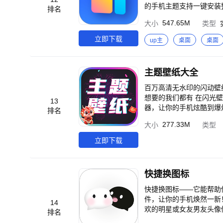
问题可联系客服小姐姐答
的手机主题支持一键安装
排名
样趣味，各类高清元气壁纸随心换。操
547.65M
大小
类型
动面板，桌面日历，照片
风车，轻松打造氛围感桌
立即下载
up主
桌面
桌面
相见，在桌面播放你推的声音，各种周边电子化，
微信主题壁纸皮肤、精美
马灯等超丰富的壁纸制作模板，让你的桌面壁纸更好看
主题壁纸大全
据不同的触发条件将信息展现在岛上，既美观又实用 【
贴纸位置和大小，让系统状态栏不再无聊 【密友小组件】：密友互动组
百万高清无水印的闪动壁纸，炫酷头像
或好友互送礼物，还能查看彼此的实时距离 【手机主题壁纸】：众
想要的我们都有 在闪光壁纸的圈子里，找到属于你的精美美图，体验不一样的感觉 #2025数百万小伙伴选择的搜图神
13
面主题和壁纸，还可一键
器，让你的手机炫酷到爆
排名
简单 【充电动画】：炫酷又有趣的充电动画，带来不一样的个性充电体验 【我的宠物/植物】：可以随时喂食和互动的
最受欢迎的壁纸，每张壁
277.33M
大小
类型
桌面宠物，在手机上即可
高清的头像资源库，定制
出一片花园 【我的树洞】【时光信箱】：一处能让你放心倾诉、尽情宣泄的地方。把平日里无处安放的情绪、想法统
漫头像，炫酷头像，唯美头
立即下载
统倒进来吧，它会包容一切，给你满满的安全感 更多创意且实用的小组
手机桌面添加音乐语音、
eenapp.com/zh-CN
计，打造属于您自己的专
息，辅之以灵动动画，使
快捷换图标
能。 【聊天皮肤，动态
定义本地照片设为透明主
快捷换图标——它能帮助
背景图，微信头像背景图
件，让你的手机焕然一新！ 常用的App图标太丑不喜欢怎么办？ 屏幕桌面不够个性不够炫酷怎么办？ 如何
14
足你。 【心情图片，个
欢的明星或女友男友头像修改手机桌面图
排名
你心情的图片，它是完美
要组成部分，它们决定了