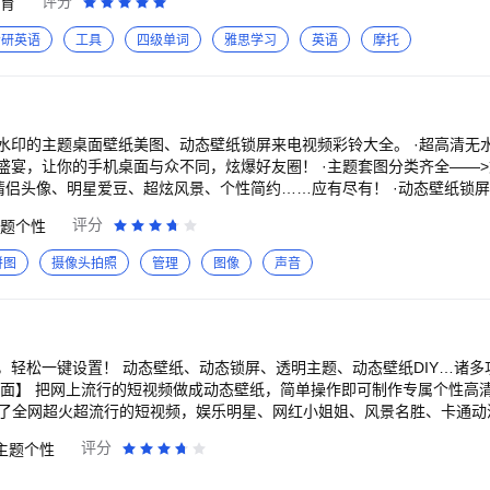
评分
育
与调度优化相结合，提供完整的间隔重复规划系统框架，
TKDE《OptimizingSpacedRepetitionSchedulebyCapturingth
考研英语
工具
四级单词
雅思学习
英语
摩托
忘曲线，精准定位你对每个单词的遗忘临界点，动态调整复习规划，帮你
、四六八，还是考研、出国考试，你手上的词汇书籍，墨墨背单词通通兼
题桌面壁纸美图、动态壁纸锁屏来电视频彩铃大全。 ·超高清无水印壁纸美图——>
的释义、最
机桌面与众不同，炫爆好友圈！ ·主题套图分类齐全——>文字星座、热门I
远超同类产品。 【精彩美妙单词记忆方法】 墨墨背单词拥有全国最全
明星爱豆、超炫风景、个性简约……应有尽有！ ·动态壁纸锁屏随心换——>海量动
员有趣的助记分享，每个单词你都能找到精彩美妙、拍案叫绝且符合你的
无论是可爱炫酷，还是伤感文学，你想要的来电视频彩铃，这里都有！ ·个性装扮拉
评分
题个性
皮肤，让你的手机装扮焕然一新！还有更多礼物、入场特效、聊天气泡、
复习，包括三大图表统计系统： *遗忘曲线：真实反映了你在每个阶段对
拼图
摄像头拍照
管理
图像
声音
了多少单词，已学情况及未来的复习压力； *记忆持久度：你可以清楚地
设计师入驻——>尽情发挥创意，制作个性化壁纸or视频，
选择的桌面主题壁纸美图神器，高清动态壁纸
单词，很好地配合了你平时生活学习对规划单词记忆的需求。
颤抖音乐视
炫起来~ 【主题&套图多】 桌面壁纸+锁屏美图，两个在一起才完美。更
&美图多】 每日更新10000+左右滑动浏览高清大图，点击收藏，人气爆
，轻松一键设置！ 动态壁纸、动态锁屏、透明主题、动态壁纸DIY…诸多
080P大图、多大屏幕都能随便用，壁纸美图清晰好看不打折 【分类&内容
宠、文字物语、自然风景、情侣壁纸、头像表情.......应有尽有 【装扮&
搜集了全网超火超流行的短视频，娱乐明星、网红小姐姐、风景名胜、卡通
属定制，让你的手机装扮焕然一新~~ 还可设置头像挂件、聊天气泡、入
的选择； 【一键设置】 一键操作，直接下载动态壁纸到本地，设置
评分
主题个性
！ 【实用&易操作】 不再为朋友圈、微博及聊天软件的配图而烦恼，壁
新】 网络流行动态壁纸，每天更新10000+，让你每天都
用户上传，如果您是某项作品的权利人或您发现某项内容