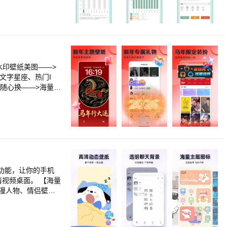
eDynamicsofMem
高效规划海量词汇
容，你再也不用担
记忆方法，让你真
风有
头像挂件，多多小店
已学单词的遗忘率；
看到已学单词的熟知
有精选海量套图图
款美图不再错过
功能，让你的手机
多】 情感语录、心
超个性】 壁纸多多
动漫人物、情侣壁
场特效等个性装扮，
纸多多海量美图，随