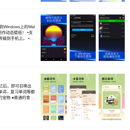
、断开该内容的链
n.com
Windows上的Wal
作动态壁纸！ •支
库传输到手机上。 •允
环播放壁纸。 •手
记忆后，即可召唤出
宠物 ●普通的食
用品，萌鼠只有完成
质量：拥有原生例
逐步击破，宠物陪
遗忘曲线同时定期复