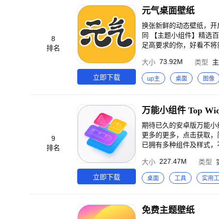
习，萌鼠每日上线提醒你打卡 
元气桌面壁纸
你挑选，让学习更舒心 【写在最后】 你在使用产品过程中，如遇到任何问题或意见，请通过以下方式联系我们，让我
们解决与完善~ 官方邮箱：22
换张新鲜的动态壁纸，开
同 【主题小组件】精选
8
足高要求的你，好看不将
排名
脑端手机端互通，收藏心
73.92M
大小
类型
主
屏无死角视觉盛宴 元气桌
立即下载
up主
桌面
图像
万能小组件 Top Wid
期待已久的安卓版万能小
更多的更多，点击获取，简单
9
已拥有多种组件及样式，
排名
组件都为您深度优化，提供丰富的个性化
227.47M
大小
类型
码、健康码、乘车码、微博热搜…桌面点击一键直达。
图标，免去繁琐操作。 【精美壁纸】 精心挑选海量高清无水印美图壁纸，分类整理方便快速找到你喜欢的最美壁纸。
立即下载
桌面
工具
实用
【热门组件】 灵动坞-
人手机桌面必备小组件； 
打卡-定制喝水提醒，养成
免费主题壁纸
忘； 倒数日-时刻提醒您