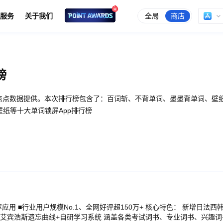
全局
商店
服务
关于我们
榜
由点点数据提供。本次排行榜包含了：百词斩、不背单词、墨墨背单词、壁
主题壁纸等十大单词锁屏App排行榜
规模No.1、全网好评超150万+ 核心特色： 新增日法西韩等小语种词书 独家
宾浩斯遗忘曲线+自研学习系统 涵盖各类考试词书、专业词书、兴趣词书 【多种模式-