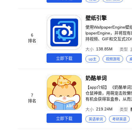
——百万主题桌面壁纸美
侵犯了您的权利，您可以
接，通知书需权利人亲笔签名，
壁纸引擎
使用WallpaperEng
lpaperEngine，
6
持视频、GIF和交互式2D/
排名
许您自定义壁纸的外观。
138.85M
大小
类型
机上启用省电模式后，壁纸自动
立即下载
up主
视频游戏
奶酪单词
【app介绍】 《奶酪
仓鼠神兽，用萌宠击败懒惰！开始你记单词的自律之
7
有机会获得盲盒劵，从而
排名
物、家具用品都能在商城
219.24M
大小
类型
特定活动任务或触发隐藏的彩蛋后才可获得 【app特性】 ●高效率
效率背单词 ●高颜值：
立即下载
英语单词
考研英语
句，可以在情景中记单词
伴，调节学习节奏，英语s