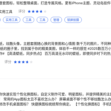
疑解惑哦~
整套图标，轻松整理桌面，打造专属风格。更有iPhone主题、灵动岛挂
作简单，轻松开启你的桌面美化之旅！ 特色功能： 【桌面小组件】：超火的灵
评分
实用工具
墙，天气，桌面时钟，电量，倒数日、纪念日，X面板，便签，资讯，打
面，更有高频更新的二次元谷美、追星人小卡等系列组件，随时随地想盘
实用工具
工具
工具
管理
锁屏拍摄
原地追星～ 【DIY壁纸制作】：支持静态/动态壁纸制作，拥有各种
壁纸、漫画动画壁纸、美女、头像等免费壁纸，更有拍立得、爱心拼图、
 【灵动岛】：音乐、微信消息、蓝牙…统统可以一键上岛，根
状态栏美化】：在状态栏添加各种有趣的贴纸，可以灵活设置
件，在桌面就可以和好友实现互动，跟另一半
，主题套图随心换的背景图和心情图 数千万的图片，不同种类，每天更新，你
多原创设计师合作设计，拥有超多风格超高清的桌
安装70+常用应用图标，助力用户搭配出更有个性，更高颜值的手机桌面
炸# 【高清壁纸，同步热点】 百万高清无水印的壁纸，即使同步时下的
纸都是精挑细选，每天更新，让你每天都走在时尚的最前端。 【精美头像
评分
享受养宠物的乐趣；免费领取鲜花种子，每日浇水施肥就能收获不一样的
专属你的个性头像，提供大量精美的头像，男生头像，女生头像，情侣头
像和非主流头像，是80后，90后和00后更换头像的必备首选。 【主题
件不断更新中，快来试试吧～ https://www.iscr
炫酷时钟，偶像照片，文字图片，倒计时，纪念日等等，可以根据自己的
属屏幕。 【灵动小岛，时尚灵活】 巧妙的将手机前置相机挖孔位置利用
其看起来不再单调。快捷打开主屏幕、截屏、锁屏、调整声音模式、锁定
透明】 手机没有自带透明壁纸功能也不用愁了，聊天时透明背景真的很有
题，透明度可调节。 【背景图片，应有尽有】 好看的聊天背景图，一周
你快速实现个性化换图标，自定义制作可爱、明星图标，并提供精美的主
，简约风格背景图，热门明星和动漫背景图，电影台词背景图，只要你想
使用自己喜
性诠释】 不管你的心情是快乐还是悲伤的，在闪光壁纸的心情图里，你都
标？ 快捷换图标统统帮你搞定。 【个性化换图标】 手机图标是手机桌面的重
诠释你心情的秘密花园。 【超全分类，个性内容】 帅哥，动漫，明星，
手机整体的美观度和风格。而换图标则为用户提供了海量的图标库，包括