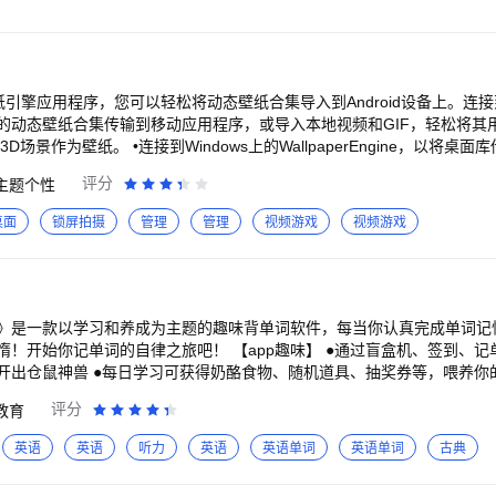
图，壁纸控的快乐天地，让你的壁纸锁屏爆好看！
通过上述联系邮箱向我们提交书面通知，要求我们删除该作品，或者屏蔽
若为单位则需加盖单位公章。 【联系邮箱】：hfzxsk@shenyanxiya
ine壁纸引擎应用程序，您可以轻松将动态壁纸合集导入到Android设备上。连接到
并将现有的动态壁纸合集传输到移动应用程序，或导入本地视频和GIF，轻松将其用
3D场景作为壁纸。 •连接到Windows上的WallpaperEngine，以将桌面
 •您可以设置一个播放列表，该播放列表会定期或根据一天中的时间自动循
评分
主题个性
暂停。 •该应用程序完全不含广告，也不会跟踪您的行为。 要获得该应用程序的支
持，请访问我们帮助网站上的Android部分： •https://help.wallpaperengine.io
桌面
锁屏拍摄
管理
管理
视频游戏
视频游戏
单词》是一款以学习和养成为主题的趣味背单词软件，每当你认真完成单词
旅吧！ 【app趣味】 ●通过盲盒机、签到、记单词、复习单词等都
开出仓鼠神兽 ●每日学习可获得奶酪食物、随机道具、抽奖券等，喂养你的
通过奶酪购买，购买家具可以装饰小屋，解锁更多场景风格 ●特殊的家具
评分
教育
：轻松解决一词多义，且多重必考词义独立拆分，高
页面可爱耐看，功能简单有效，拥有单词本、复习本和生词本三大板块 ●高
英语
英语
听力
英语
英语单词
英语单词
古典
，跟着声音复述，顺便练习听力口语 ●多模式：单词拼写测试，重词难词
oeasy ●记得牢：拥有海量的词根词缀，按五个格子记忆法和艾宾浩斯