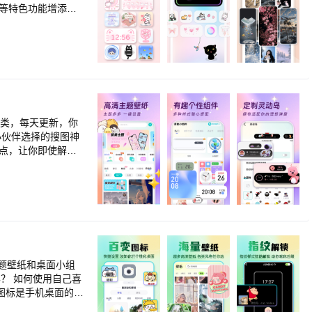
件等特色功能增添别
工人时钟，摩天轮，
就盘，和你推随时
翻转小卡、灵动跑
，让手机桌面整理更
热点，让你即使解锁
，专属定制】 海量
鲜花，在手机上种
像，明星头像，动
组件，自由设计】
想法自由组合设
起来，配合通知消
屏幕旋转等系统功
氛围感哦。还可以自
的热门壁纸，朋友圈
题壁纸和桌面小组
要的，我们都能满
能完全找到可以表达
风景，美食，星空，
可爱、明星、动