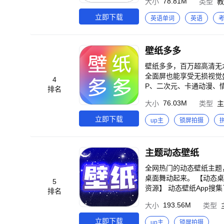
78.81M
大小
类型
教
imizingSpacedRepetitionScheduling》 •墨墨首次将记忆预测
并发布于国际数据挖掘顶级期刊IEEE
立即下载
英语单词
英语
ory》 「这里有：科学高效的抗遗忘算法、精彩美妙的单词内容、简洁的操作，实实在在帮你高效规划海量词汇记
忆。」 【精准高效的抗遗忘策略】 墨墨背单词基于1200多亿条用户记忆行为数据，结合你的每次记忆反馈，识别你的
记忆持久度，分析你的遗
壁纸多多
记忆。 【完美配合知名词汇书籍】 墨墨背单词尊重权威的实体词汇书籍，全面兼容知名的实体书籍的同步学习，词库
实时更新，不管是小初高
壁纸多多，百万超高清无水印的主
心所学词汇范围的权威性。 【简洁且极佳的单词内容】 墨墨背单词，为每一个单词都精心准备了简明扼要
全面屏也能享受无损视觉盛宴，让你的手
4
具意境的例句和最佳的助记，单词内容的精细度
P、二次元、卡通动漫、情侣头像、
排名
的单词助记库，上千万学
态壁纸锁屏，轻松一键设置！
76.03M
大小
类型
主
正做到过目难忘。 【一目了然学习情况统计】 墨墨背单词以图表的方式记录了你复习的情况，并配合丰富的奖励策略
面儿——>壁纸多多主题
有效地督促你更好地坚持
即刻获取！ ·创建圈子尽情嗨聊——>加入兴趣相投的圈子，跟圈友们畅所欲言吧！酷炫入场特效加持，你就是最靓的
立即下载
up主
锁屏拍摄
*学习情况：你每天复习
仔！精美礼物送给心仪的她/他，拉近彼此距离。 ·支持原创
度情况。 【创建属于自己的云词本】 墨墨背单词允许你随时添加新单词到学习列表，你可以创建属于自己的云词本，
装扮你的桌面，还可获得丰厚奖励哦！ 壁纸多多，100000000+小伙伴
或提取一篇文章中所有的
来电秀让你的手机炫到爆。 【动态&小视频】 热门高清视频动态壁纸，放到手机锁屏上一起嗨，更多令人
主题动态壁纸
频彩铃来电秀，快让手机
集，好看又好玩哦 【新鲜
全网热门的动态壁纸主题
【高清&无水印】 高清1
桌面舞动起来。 【动态桌面】 把网上流行的短视频做成动态壁纸，简单操作即可制作专属个性高清视频桌面。 【海量
5
灵鸡汤、美女明星、可爱萌
资源】 动态壁纸App
排名
主题皮肤、手机壳私人专
纸、萌宠动物等，视频多多，福利多多，给你更多
193.56M
大小
类型
炫爆好友圈，拉分又有面
成动态壁纸桌面。界面简洁清爽，操作简单方便。 【每天更
时随地轻松搜索一键搞定 超拉风超酷炫动态主题壁纸，高清无水印元气美图，让你的大屏更时尚更有范儿~ 壁纸多多
有不一样的感觉，换一款属于自己的视频桌面。 内容来源于
立即下载
up主
锁屏拍摄