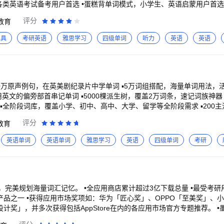
各类英语考试备考用户首选 •蛋糕背单词模式，小学生、英语启蒙用户首选
 【详解内容-记得准】 •内含200+权威词库，满足各类人群学习
评分
教育
高中/四六级/考研/雅思等词书 •考试级读音原声录制，背词更加身临其境 •
工具
考研英语
雅思学习
四级单词
听力
英语
英语
励多 •组队打卡分享，让进步随时随地发生
50万原声例句，在英美剧纪录片中学单词 ▪5万词组搭配，海量单词用法，活学
英文的偏旁部首串记单词 ▪5000棵派生树，覆盖2万词条，速记词族神器
▪全阶段词库，覆盖小学、初中、高中、大学、留学等全阶段需求 ▪200
义词、反义词、单词变形，关联记忆更高效 【考试重点，非常突出】 ▪考义高亮，
评分
教育
词义重点学 ▪考点标记，加粗显示考过的词组，核心考点重点记 ▪17万
曲线，智能规划复习，高效抗遗忘 ▪原声例
英语单词
英语单词
雅思学习
英语
四级单词
考研
境中的用法，理解了才好记(≧ω≦) ▪词根词缀，帮你理解单词的内部结
帮你理解单词的多个词义，理解了才好记\\(*^▽^*)// ▪拼写测试，学完一组
不背成绩单 ▪200000五星好评 ▶不背成长关爱热线 ▪不背单
>帮助与反馈 ▪微博/公众号：不背单词App
应用商店累计超过3亿下载总量 •最受考研用户欢迎的背单词A
美奖」、小米「金米奖」、VIV
，并多次获得包括AppStore在内的各应用市场官方专题推荐。 •墨墨独家发布了具有
数据科学领域顶级会议ACMSIGKDD《AStochasticShortestPathAlo