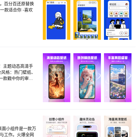
！主题动态高清手
全风格：热门壁纸、
一款戳中你的审
流机型，流畅不卡
手机一点视觉震撼，
，提供精选模板，自
4k百万超高清壁纸
新鲜感永不掉线：节
铃声，一个软件享受
！每天刷一刷，心
格可能！ 如遇任何
活与工作。火爆全网