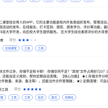
二课堂综合育人的APP，它的主要功能是校内外各类组织发布、管理活动
园活动的发布、在线报名、打卡签到、颁奖、颁发学分、评价等功能，最
科技大学开发，向在校大学生提供服务。 在大学生综合素质评价的大背
质课程进入第二课堂。通过第二课堂产教融合的方式，吸引行业组织、龙
评分
育
便捷地参加高质量的活动。
在线课堂
工具
工具
决文件过多、存储不足和卡顿！ 存储空间不足？“其他”文件占用好几G？
帮你定期自动清理。 【核心功能】 ★1.存储文件分析：显示每个文件
、文件数量、来源、备注等），还能当作文件管理器； ★2.定期清理：可
理方案定制”（比如清理3天前、超过5MB的文件）； ★3.秒搜文件：以超
评分
用工具
4.文件粉碎：粉碎后可防止文件被恢复； ★5.吃掉内存：通过挤压可用
.一键替换：可将目录替换为空文件，来尝试阻止目录再生成（例如阻止广告
管理
工具
工具
反应
复古
风格化
：规范重命名，整理到统一目录中； ★8.一键清理空文件夹（也可设置清理空
Q清理、微博清理等，垃圾无所遁形； ★10.重复文件：手机中有超多相