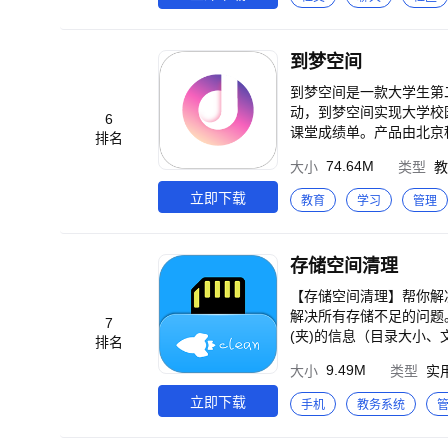
到梦空间
到梦空间是一款大学生第
动，到梦空间实现大学校
6
课堂成绩单。产品由北京
排名
具的服务，也大量引入优
74.64M
大小
类型
教
堂，方便同学们高效率、
立即下载
教育
学习
管理
存储空间清理
【存储空间清理】帮你解
解决所有存储不足的问题。还能自定义规则，
7
(夹)的信息（目录大小
排名
定的文件(夹)，支持“清
9.49M
大小
类型
实
搜索文件，基本秒搜； ★
更多的运行内存； ★6
立即下载
手机
教务系统
7.一键整理APK安装包
专清功能：微信清理、Q