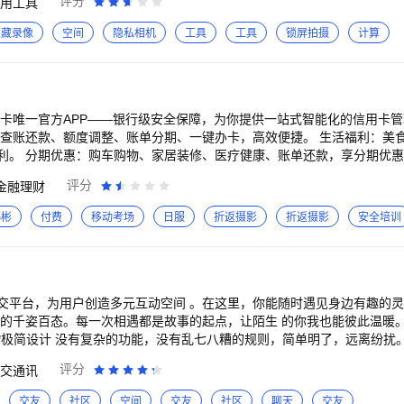
评分
用工具
卸载不影响隐空间内部应用的使用，完美隐藏你的游戏/应用。 【隐藏图片
隐空间支持将图片/视频导入到内部，删除系统中的图片/视频完全不影响
隐藏录像
空间
隐私相机
工具
工具
锁屏拍摄
计算
有你自己才能查看，其他人无法查看，是防查岗神器。 【伪装升级安全加倍
身伪装成计算器。其他人启动应用完全是计算器的样式，无法进入应用内
用更加安全放心。 【稳定不闪退】 隐空间使用最新沙箱技术，可以完美
用体验和系统中应用完全一致。 隐空间是守护手机秘密的不二选择，稳
用卡唯一官方APP——银行级安全保障，为你提供一站式智能化的信用卡
：查账还款、额度调整、账单分期、一键办卡，高效便捷。 生活福利：美
利。 分期优惠：购车购物、家居装修、医疗健康、账单还款，享分期优惠
信银行万豪旅享家联名卡」、「中信银行银联标准IC金卡」、「中信银行颜
评分
金融理财
享优惠—— 返现、立减金、优惠券，“食住行娱购”生活场景全覆盖。 【
卡管理，账单明了；额度可控，安全放心；即开即用，支付便利。 【特色活
韩彬
付费
移动考场
日服
折返摄影
折返摄影
安全培训
奶茶咖啡、9元起兑视频会员、5折起享美食大餐，更多优惠尽在动卡空间
交平台，为用户创造多元互动空间 。在这里，你能随时遇见身边有趣的
活的千姿百态。每一次相遇都是故事的起点，让陌生 的你我也能彼此温暖
的表达自己，发现最懂你那个TA。 *切换主题 不同主题页面随意切换，让你我缘分尽在指尖滑动。
评分
交通讯
交友
社区
空间
交友
社区
聊天
交友