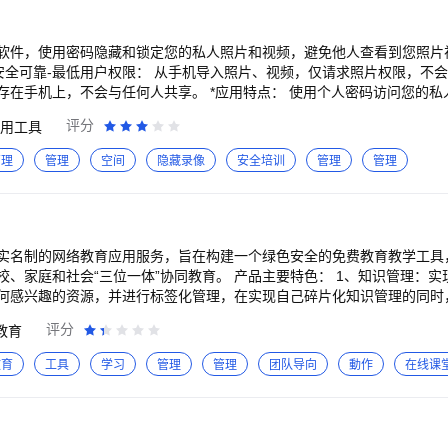
级搜索：除了按文件名称，还可以根据大小、数量、时间、扩展名...等多个
刚下载的文件找不到？试试这个功能吧； ★13.最旧文件：找出藏在手机中
：找出极可能是缓存垃圾的目录； ★15.批量重命名：可一次性将多个文件
软件，使用密码隐藏和锁定您的私人照片和视频，避免他人查看到您照片
联网查询、一键另存、文件分类、安装包提取、根目录整理...等很多实用
存在手机上，不会与任何人共享。 *应用特点： 使用个人密码访问您的私
过同类的那些清理大师、优化大师、清理助手后，使用本软件也依然能再
键导入照片和视频，可批量导入，快捷且安全。 *易于使用： 人性化设计，
评分
用工具
注意：文件过多很容易导致耗电和卡顿，减少文件占用，很有必要！ 本
锁屏”，遇到紧急情况摇一摇，将自动锁屏，进行防护。 秘密空间，时刻关注您的隐私
内存大，给您提供全方位的安心私密空间。
管理
管理
空间
隐藏录像
安全培训
管理
管理
实名制的网络教育应用服务，旨在构建一个绿色安全的免费教育教学工具
、家庭和社会“三位一体”协同教育。 产品主要特色： 1、知识管理：实
何感兴趣的资源，并进行标签化管理，在实现自己碎片化知识管理的同时
事、课堂一键投送到电子白板； 2、移动讲台：教师可随时离开固定讲台
评分
教育
，一边教学一边与学生进行课堂互动，让教学过程更轻松、流畅和高效； 
学生可线下完成作业和预习，并通过拍照、录音等方式提交老师；家长可
教育
工具
学习
管理
管理
团队导向
動作
在线课
我-设置-意见反馈中告诉我们！ 客服热线：400-180-1818