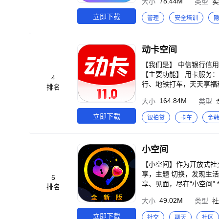
78.44M
大小
类型
实
体验一致。系统中的应用
文件不想被其他人发现？
立即下载
管理
安全培训
空间隐藏的图片/视频只
设置密码，而且可以将自
后才能进入应用内部，使
动卡空间
运行流畅安全不封号。使
【我们是】 中信银行信
【主要功能】 用卡服务
4
行、地铁打车，天天享福
排名
人气卡片推荐—— 「中
164.84M
大小
类型
总有一款适合你。 办卡畅
申请一份专属的关爱。 主
立即下载
银拍贷
卡车
金
享兑精彩生活：9积分兑
小空间
【小空间】作为开放式社
享，主题 切换，发现生
5
享、见面，尽在“小空间” *极简设计 没有复杂的功能，没有乱七八糟的规则，简单明了，远离纷扰。 *真实自我 更真实
排名
49.02M
大小
类型
社
立即下载
社交
聊天
社区