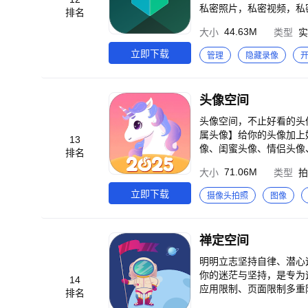
私密照片，私密视频，私
排名
扑、淘宝、咸鱼、京东等
44.63M
大小
类型
实
各个版本微信双开，QQ
信、王者等用户口碑推荐
立即下载
管理
隐藏录像
幕快速退出等功能。您可
为您打造个性化的隐藏空
成计算器，彻底隐藏）；
头像空间
隐藏文件：隐藏私密照片
时返回桌面并自动隐藏图
头像空间，不止好看的头像。
OOT：安装即用，隐藏
属头像】给你的头像加上
13
收消息及时，所有分身单
像、闺蜜头像、情侣头像
排名
管家；分身黑科技，更加
景图、高清美图等你来拿
71.06M
大小
类型
拍
分享，放肆聊天。分身快
情、学习打卡、日常生活
手参与活动轻松领取各类
换、特殊符号、朋友圈签
立即下载
摄像头拍照
图像
喜！ 秘盒空间App是一款集隐私保护和多功能管理于一体的应用，专为追求高度隐私保护和多账号管理的用户设计。
白、斗图更有气势~ 个
无论是隐藏私密照片视频
梗冷知识合集，奇奇怪怪
隐藏计算器和伪装计算器
趣味小工具，等你发现！ --------------------------------- 如果觉得好用，记得给个五星好评哦！ 如有有任何问题或建议，
禅定空间
空间采用了先进的隐藏技
App内专属客服等你哦~
外，秘盒空间还提供了应
明明立志坚持自律、潜心
与市面上的竞品应用如夸
你的迷茫与坚持，是专为
14
管理方面提供了更为全面
应用限制、页面限制多重
排名
等多账号管理功能，秘盒
浸式投入专注学习与静心