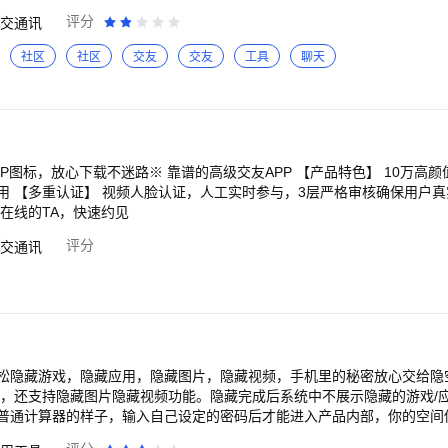
评分
交通讯
社区
社区
交友
交友
工具
聊天
载不迷路※ 靠谱的高级交友APP 【产品特色】 10万高颜值优质小姐姐在线，
用 【多重认证】 视频人脸认证，人工实时参与，3层严格审核确保用户真
在线的TA，快速约见
评分
交通讯
松隐藏游戏，隐藏应用，隐藏图片，隐藏视频，手机里的秘密放心交给隐
用，还支持隐藏图片隐藏视频功能。隐藏完成后系统中不展示隐藏的游戏/
普通计算器的样子，输入自己设定的密码后才能进入产品内部，你的空间
封号！ 【隐藏游戏/应用】 将手机中的应用导入到隐空间内部后，内部的