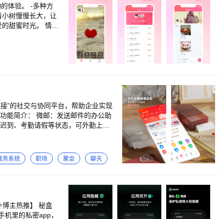
。 -多种方
看小树慢慢长大，让
的甜蜜时光。 情侣
物：爱的礼物主理人
神器，不管相距多远
时光，共同打造一个
81477
接”的社交与协同平台，帮助企业实现
送邮件的办公助
教务系统
职场
聚会
聊天
博主热推】 秘盒
机里的私密app，