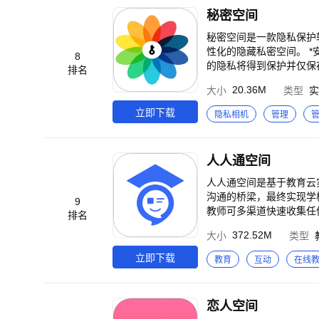
来，清理掉； ★11.超
秘密空间
索； ★12.最新文件：
惊喜； ★14.疑似缓存
秘密空间是一款隐私保护
方案； 还有文件备注、
性化的隐藏私密空间。 *安全可靠-最低用户权限： 从手机导入照片、视频，仅请求照片权限，不会获得其他权限，您
8
索！ 【软件特点】 对存储文件全面分析，让小白也能看懂手机里的文件。独有的自定义规则定期清理，可以让你解放
的隐私将得到保护并仅保
排名
双手，自动清理。 在用
过WiFi从手机或PC一
20.36M
大小
类型
实
作。 *紧急切换： 开启“摇一摇
信息，不泄露、强保护、
立即下载
隐私相机
管理
人人通空间
人人通空间是基于教育云
沟通的桥梁，最终实现学校
9
教师可多渠道快速收集任
排名
送给学生、一键分享给同
372.52M
大小
类型
控制电子白板的上课内容
可轻松布置和批阅作业；
立即下载
教育
互动
在线
如果您有任何意见反馈，请在
恋人空间