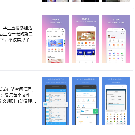
，学生直接参加活
后生成一张的第二
景下，不仅实现了工
头企业参与第二课
试试存储空间清理，
自定义规则自动清理指
快的速度按名称全盘
内存，让系统释放出
或缓存生成）。 ★
白文件）； ★9.
同的重复文件，找出