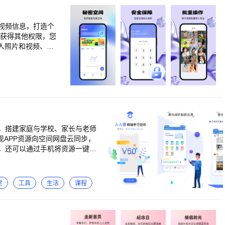
条件进行文件精细搜
最久的文件，也许有
批量改名，支持多种
视频信息，打造个
功能，还望您亲自探
人照片和视频、通
次清理出大量空间。
界面简洁易懂好操
软件纯净无广告！手机优化加速，值得一试。
，搭建家庭与学校、家长与老师
现APP资源向空间网盘云同步，
，还可以通过手机将资源一键发
，移步到学生中间通过手机便捷
3、移动作业：随时随地，老师
轻松查看孩子作业和老师点评。
堂
工具
生活
课程