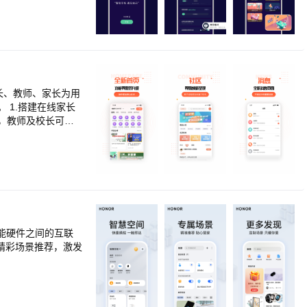
藏等功能，让用户在
陪伴互相监督，一
、安全可靠的隐私保
秘盒空间都能为您
更值得您信赖！在线
长、教师、家长为用
 1.搭建在线家长
，教师及校长可随
资源为家长提供系统
台为其它家长提供经
 4.教师可进行在
能硬件之间的互联