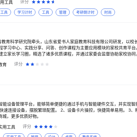
了解隐私保护的重要性和方法。同时，秘盒空间的app隐藏隐身、图标隐
评分
用工具
有治愈温暖的禅定星球，在这里遇见同频伙伴，随心分享自律日常，彼此
的同时，也能保护好自己的隐私。 总之，秘盒空间App是一款功能强大
你稳稳守住自律本心，安静沉淀，不负努力，不负理想。
工具
学习计时
工具
管理
考研倒计时
时尚
论是隐藏自己的私密信息，还是管理多个应用账号，还是躲避查岗神器，
靠，提供稳定的微信分身双开、QQ分身双开，游戏分身双开业务。 秘盒
qq群：897530169。
山东省教育科学研究院牵头，山东省爱书人家庭教育科技有限公司研发，以校
程学习中心、实践分享、问答、创作课程为主要应用模块的家校共育平台。
建立家长学习圈，精选了诸多优质课程，并通过家委会监督协助家校协同
一时间了解学校信息。 2.满足家长学习需求，提供丰富的家庭教育课程
评分
教育
课程与名师课程。 3.建立互助式学习模式，家长可将自己实践分享至平
解疑答惑的问答功能，让家长带动家长，通过同伴互助式学习，不断成长。
断丰富，校长可对学校主页及课程进行管理，为学校提供更大展示平台。
耀智能设备管理平台，能够简单便捷的通过手机与智能硬件交互，并实现智
选商城，更多优质好物。
评分
实用工具