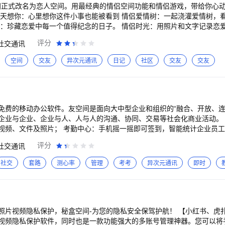
间正式改名为恋人空间。用最经典的情侣空间功能和情侣游戏，带给你心动的体验
每天想你：心里想你这件小事也能被看到 情侣爱情树：一起浇灌爱情树，
日：珍藏恋爱中每一个值得纪念的日子。 情侣时光：用照片和文字记录恋爱
卡get√ 情侣动态：关注对方的空间动态，记录下日常互动点滴 情侣礼
评分
社交通讯
喜 情侣愿望：一起成长，实现共同许下的愿望。 情侣叫醒：异地恋互动
情侣小家：一起装扮虚拟情侣空间，布置温馨的小家 情侣农场：体验农场
空间
交友
异次元通讯
日记
社区
交友
交友
服在线帮你解答，或加入恋人空间情侣交流QQ群：218938420、5741
免费的移动办公软件。友空间是面向大中型企业和组织的“融合、开放、连
企业、企业与人、人与人的沟通、协同、交易等社会化商业活动。 功能简介： 微邮：发
签到，智能统计企业员工迟到、考勤请假等状态，可外勤上传;
录或自行拨号添加人员进行沟通； 话题：可查看热门话题、最新话题并进行话题搜索； 日
评分
社交通讯
文库：查询上传文档详情，同时对文档进行删除、关注等，支持图片及视频；
的、审批的及知会的审批单； 日程：可创建新日程、查看今天日程、共享日程及日程墙纸
社交
套路
测心率
管理
考考
异次元通讯
即时
照片视频隐私保护，秘盒空间-为您的隐私安全保驾护航！ 【小红书、虎扑
视频隐私保护软件，同时也是一款功能强大的多账号管理神器。您可以将手