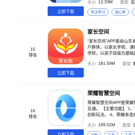
技术突破，帮助用户深入
13.33M
大小
类型
实
的时光一一时间归还。更
享受智能手机带来的便利
人修行不如结伴前行，陪
立即下载
专注学习
测心率
护和多账号管理应用。无
提供专业的服务。 在此提醒您：市面上大部分多开，分身的产品都有很大封号风险，秘盒空间万能模式下的分身、双
开、隐藏机制更加安全可
微信客服：miheApp，反馈
家长空间
“家长空间”APP是由
户群体，以家长学校、课
15
学校，以孩子班级为基础
排名
时发布重要信息让家长第
181.59M
大小
类型
学习课程、优质的校研课
验借鉴，并且为家长提供
立即下载
线创课，实现课程资源不
荣耀智慧空间
荣耀智慧空间APP是荣
互通。 【主要功能】 1、快速连接设备，摆脱繁琐配置。 2、设备卡片操控，快捷简单易用。 3、精彩场景推荐，激发
16
创新玩法。 4、荣耀亲
排名
199.52M
大小
类型
立即下载