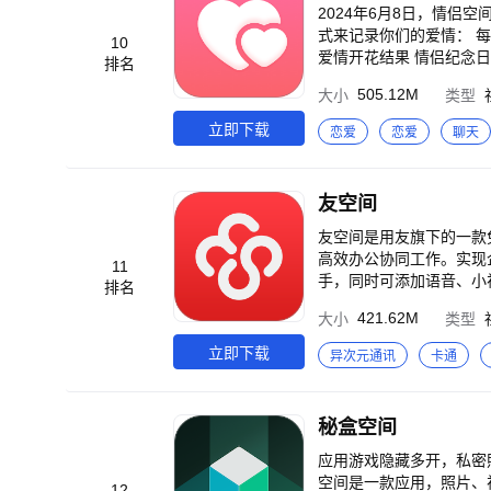
2024年6月8日，情侣空
式来记录你们的爱情： 
10
爱情开花结果 情侣纪念
排名
恋爱打卡：空间日常甜蜜打
505.12M
大小
类型
帮你准备好恋爱中的小惊
我们都要互道早晚安~ 
立即下载
恋爱
恋爱
聊天
你俩的世外桃源~ 立即下载恋人空间，一起创造属于你俩的美好回忆！ 联系我们： 有任何使用中的问题，可以在恋人
空间内联系在线客服，官方客
友空间
友空间是用友旗下的一款
高效办公协同工作。实现企业与
11
手，同时可添加语音、小视频、文件及照片； 考勤中心：手机摇一摇即可
排名
嘟嘟：一秒发起多人语音会议，可通过通讯
421.62M
大小
类型
志：编写日志、查看日志，同时还可对日志详情做评价； 
快审：创建审批单，同时查看某段时间内申请
立即下载
异次元通讯
卡通
更换。
秘盒空间
应用游戏隐藏多开，私密
空间是一款应用，照片、
12