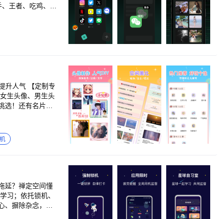
手、王者、吃鸡、虎
惊喜。目前可支持
安全，放心！ 【微
，口令保护，翻转屏
到您手机应用信息，
自身伪装隐藏（伪装
，100%不封号；
图标；手机屏幕朝下
隐藏空间； 无需R
 【定制专
稳定运行不卡顿；接
的女生头像、男生头
成为更懂你的隐私
挑选！还有名片背
的烦恼，让你尽情
图文案、今日心
东，淘宝，抖音、快
、秒赞文案、字体转
，让你感受意外惊
举牌：换个方式表
机
球词典：热门黑话玩
案。其独特的应用
要的时刻 还有更多
私安全无忧。 秘盒
感信息远离窥探。此
全同时便于管理。
拖延？禅定空间懂
隐私保护和多账号
赴学习；依托锁机、
QQ分身、游戏双开
心、摒除杂念，沉
私猎手、隐私洞见等
、重整节奏，把虚度