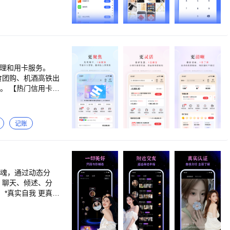
/视频】 你的私密
已经导入的文件。隐
】 隐空间不仅可以
部。输入指定密码
运行所有游戏应用，
定安全不封号！
管理和用卡服务。
食团购、机酒高铁出
。 【热门信用卡】
国王i白金卡」等，
附属卡】 轻松为家人
动】 99365月月
记账
，快去看看吧～
灵魂，通过动态分
。聊天、倾述、分