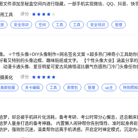
密文件添加至秘盒空间内进行隐藏，一部手机实现微信、QQ、抖音、快
几乎所有应用的多账号同时在线。工作和生活互不干扰，游戏和娱乐双倍
评分
用工具
双开，游戏双开，再也不用担心TA人查看偷窥您的手机，而且更加稳定，
】 秘盒空间主要有应用隐藏，应用分身多开，照片视频隐藏，图标伪装
开放
安全培训
空间
工具
工具
安全培训
管理
以将图标伪装成计算器等样式，可以设置进入密码验证，避免TA人查看
间，给您提供全方位的个人隐私安全保护！ 【功能与场景】 隐藏应用：
 隐藏游戏：应用游戏双开，大小号挂机；完美运行王者和平吃鸡等所有游戏
、视频、文档等，可在应用内正常播放； 快速隐藏：返回桌面自动隐藏
标； 口令保护：打开伪装的图标后需要输入正确的口令并确认后才能进入
 ⭐个性头像⭐DIY头像制作⭐网名签名文案 ⭐超多热门神奇小工具助你提升人气
无扰。 【万能模式，更强大的系统能力】 秘盒拥有强大的分身引擎，分身
好看又特别的头像边框、趣味贴纸或文字。 【个性头像大全】涵盖分享
独运行，消息第一时间显示；自定义密码锁和图标名称修改，分身大师会
、动漫卡通头像、爱豆明星可爱古风搞怪逗比霸气伤感热门冷门头像任你
稳定，更加可靠，轻松实现微信双开，微信分身，告别社交账户来回切换
。总能找到适合你的qq微信社交头像~ 【交友扩列】在广场浏览或分享美
评分
摄美化
速启动，微信，QQ运行稳定运行，不闪退，不封号，官方推荐使用。京
。还能收获超多点赞和粉丝哦~ 【神奇小工具】 文案小工具：透明昵称
优惠。拼多多帮助好友助力。多开淘宝、闲鱼、支付宝等几乎所有的应用
名，不随大众更有个性 作图小工具：照片墙、文字九格、宫格切图 小人
美颜拍摄
关卡编辑
工具
表情包
管理
up主
特效照相
性二维码：将想说的话，替换成与众不同的二维码传递，不按套路出牌 星
，第二空间藏软件，还是微信隐藏好友，秘盒空间都能提供一站式解决方
的知识又增加了~ 桌面计时器：可爱小巧的计时器，时刻提醒自己某个重
功能，让隐私保护更加隐形，同时，结合强大的应用程序锁，确保您的隐
术，包括隐藏app、隐藏图标、隐藏游戏计算器等，让您的隐私应用和敏
用保险箱、伪装软件和软件多开等功能，支持程序加密，确保您的数据安
追梦，却总被手机碎片化消耗，备考考研、考公时常分心懈怠，还总赖床
客、章鱼隐藏、闪臣私盒、鲸藏数藏、暗盒和坚果隐藏相比，秘盒空间在
追梦人量身打造的备考神器。 内置懒人闹钟帮你告别惰性、准时起身奔
和深度的服务。无论是轻应用、H5浏览器的支持，还是微信小号分身版、
防护，强效防沉迷，温柔帮你远离手机诱惑。开启定时禅定模式，沉淀内
空间都能满足您的需求。 秘盒空间还特别关注用户的隐私研究，通过隐
修行。 专属数据总结清晰记录你的专注轨迹与时间消耗，帮你复盘过往