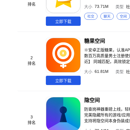
排名
73.71M
大小
类型
社
社交
聊天
空间
立即下载
糖果空间
※安卓正版糖果，认准APP图标，放心下
数百万高质量男士注册使
2
近】 同城匹配，高效锁定
排名
61.81M
大小
类型
社
立即下载
隐空间
防查岗神器重磅上线，轻
完美隐藏所有的游戏/应
3
支持将隐空间本身伪装成
排名
行游戏应用，安全稳定不