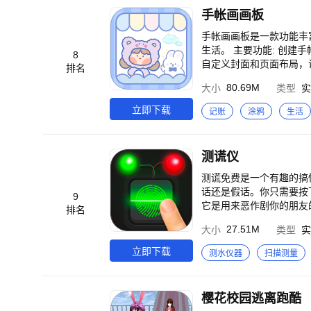
手帐画画板
手帐画画板是一款功能丰
生活。 主要功能: 创建手帐本: 用户可以根据个人喜好和需求创建多个手帐本，灵活管理不同类别的记录和计划。 支持
8
自定义封面和页面布局，让手帐本独一无二。 丰富素材: 提供各
排名
能够自由装饰手帐页面，
80.69M
大小
类型
实
容。 日历状态查看记录: 内置日历功能，用户可以根据日期快速浏览手帐记录，方便回顾过去的美好时光。 可以随时
编辑和添加新的记录，让用户的手帐与日历状态无
立即下载
记账
涂鸦
生活
全，防止他人查看。 用户可以设置
助您打造独特的手帐体验
力吧！
测谎仪
测谎免费是一个有趣的搞
话还是假话。你只需要按
9
它是用来恶作剧你的朋友
排名
仪功能： ☆现实和强大
27.51M
大小
类型
实
电子信号图。 ☆允许你
立即下载
测水仪器
扫描测量
樱花校园逃离跑酷