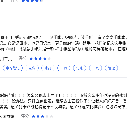
评分
童
的一个。-用你的手，将发泡颗粒和泥揉在一起。然后你会得到全新的蓬松
的方式和你的史莱姆玩。
属于自己的小小时光机”——记手帐，贴图片，读手帐... 有了念念手帐
陪你一起，让一个
成为朋友，未来念念会陪你一起，用手帐收藏你的小记忆~这里将是你温
评分
用工具
贴纸，精美的背景模板，画笔素材，免费持续更新 独特的念念角色，超多
学习笔记
录像
涂鸦
工具
记账
工具
管理
作体验 提供完全免费的无容量限制，手帐云同步功能，想写多少就写多少
手帐按钮开始制作手帐 完成手帐时，可以选
标题即可上传手帐，同时还可以将手帐保存为图片分享给好友 【创立始末】 爱打篮
男萌萌君，原本是某互联网大厂一枚兢兢业业，励志敲出一系列优雅的代
他只是一枚码砖的互联网农民工），决定展示他高富帅的真正实力，于是
好好待着！！！怎么又跑去山西了！！！！！ 虽然这么多年也没真的找
不差钱研究所。凭着颜值和才华，研究所骗来了001号员工——大学刚毕
备一番—— 嗯嗯嗯，这个
俏俏酱；然后靠着色香味儿俱全的大饼，在人才市场捡漏两个程序猿——光光酱
嘿嘿，这个打卡路线也得记牢~ 哎呦喂，这个非遗文化体验活动必须安排
员们在光电园B栋12楼正式会师，青年们从此开启了他们的手帐星球打怪之路..
不管了，世界那么大，我先去开心消消乐1.159版本，看看山西！ 1.【晋旅迷踪】什
评分
休闲益智
CEO，枸杞保温杯不离手。身高185cm的他对待工作一丝不苟，明明可
月13日~7月18日，快跟着村长的线索云游山西，开启一场非遗与文博之
山，虽然截止到目前还没拉到任何融资，但不慌，家里有矿 今今酱：念
 2.【山西欢乐行】7月13日~8月9日，超多惊喜的山西旅游集卡活动在