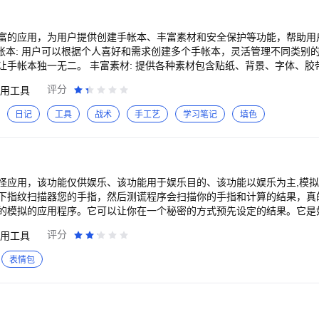
富的应用，为用户提供创建手帐本、丰富素材和安全保护等功能，帮助用
种素材包含贴纸、背景、字体、胶带、笔触等，让用户
创造出个性化的效果。 更新频繁的素材库，保证用户可以一直发掘新的
评分
用工具
缝连接。 密码锁保护: 提供密码锁功能，保护用户手帐的隐私和安
日记
工具
战术
手工艺
学习笔记
填色
个人密码，确保手帐内容私密可靠。 多平台同步: 您记录美好生活的完美伴侣，帮
。下载手帐画画板，用心记录每一个美好瞬间，规划每一个梦想的未来。
怪应用，该功能仅供娱乐、该功能用于娱乐目的、该功能以娱乐为主,模
下指纹扫描器您的手指，然后测谎程序会扫描你的手指和计算的结果，真
的模拟的应用程序。它可以让你在一个秘密的方式预先设定的结果。它是
的图形和仪器，包括指纹扫描仪，显示面板，指示灯和控制按钮。 ☆生动
评分
用工具
预设的结果恶作剧你的朋友！扫描时按音量键。（体积真理，音量-为谎言
表情包