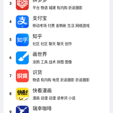
拼多多
3
平台
物语
城建
有内购
折返摄影
支付宝
4
移动考场
付费
金韩彬
生活
网络游戏
知乎
5
社区
社区
聊天
聊天
创作
画世界
6
涂鸦
工具
战术
拼图
图像
识货
7
物语
有内购
电竞
折返摄影
折返摄影
快看漫画
8
漫画
动漫
动漫
读单词
小说
瑞幸咖啡
9