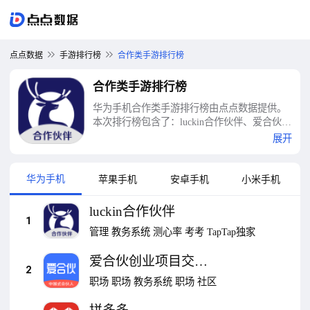
点点数据
手游排行榜
合作类手游排行榜
合作类手游排行榜
华为手机合作类手游排行榜由点点数据提供。
本次排行榜包含了：luckin合作伙伴、爱合伙创
业项目交流和协作、拼多多、支付宝、知乎、
展开
画世界、识货、快看漫画、瑞幸咖啡、双人合
作闯关等十大合作类手游排行榜
华为手机
苹果手机
安卓手机
小米手机
luckin合作伙伴
1
管理
教务系统
测心率
考考
TapTap独家
爱合伙创业项目交流
2
和协作
职场
职场
教务系统
职场
社区