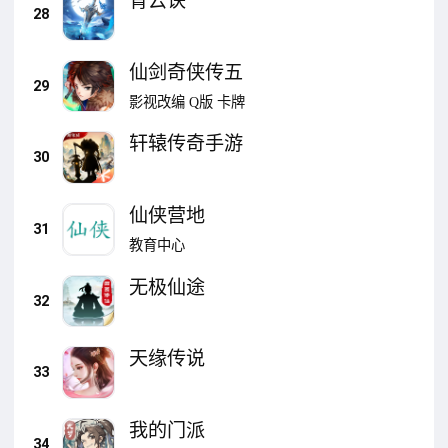
青云诀
28
仙剑奇侠传五
29
影视改编
Q版
卡牌
轩辕传奇手游
30
仙侠营地
31
教育中心
无极仙途
32
天缘传说
33
我的门派
34