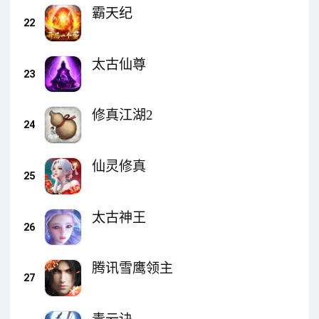
霸天纪
22
太古仙尊
23
修真江湖2
24
仙灵修真
25
太古神王
26
腾讯雪鹰领主
27