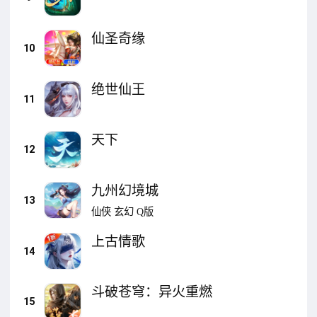
仙圣奇缘
10
绝世仙王
11
天下
12
九州幻境城
13
仙侠
玄幻
Q版
上古情歌
14
斗破苍穹：异火重燃
15