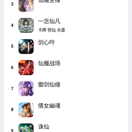
仙魔尘缘
3
一念仙凡
4
卡牌
修仙
水墨
剑心吟
5
仙魔战场
6
御剑仙缘
7
倩女幽魂
8
诛仙
9