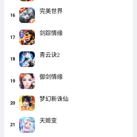
完美世界
16
剑踪情缘
17
青云诀2
18
御剑情缘
19
梦幻新诛仙
20
天姬变
21