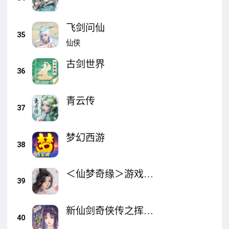
飞剑问仙
35
仙侠
古剑世界
36
青云传
37
梦幻西游
38
＜仙梦奇缘＞游戏软
39
件 V1.0
新仙剑奇侠传之挥剑
40
问情