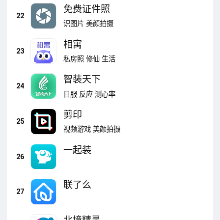
免费证件照
22
识图片
美颜拍摄
相寓
23
私房照
修仙
生活
智装天下
24
日服
反应
测心率
剪印
25
视频游戏
美颜拍摄
一起装
26
联了么
27