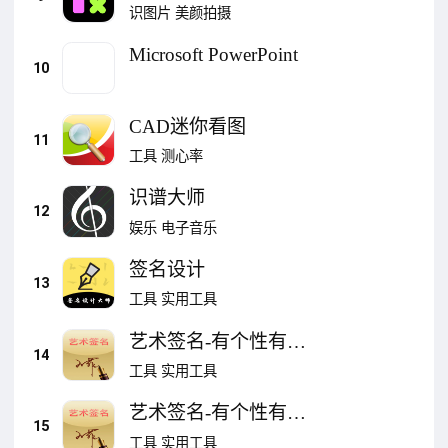
识图片
美颜拍摄
Microsoft PowerPoint
10
CAD迷你看图
11
工具
测心率
识谱大师
12
娱乐
电子音乐
签名设计
13
工具
实用工具
艺术签名-有个性有签
14
名
工具
实用工具
艺术签名-有个性有签
15
名
工具
实用工具