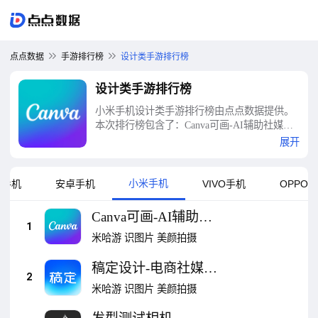
点点数据
手游排行榜
设计类手游排行榜
设计类手游排行榜
小米手机设计类手游排行榜由点点数据提供。
本次排行榜包含了：Canva可画-AI辅助社媒图
文制作、稿定设计-电商社媒海报创作神器、发
展开
型测试相机、筑作、家炫3D家装设计、土巴兔
装修设计软件、一键logo设计、logo设计、美
图设计室、Microsoft PowerPoint等十大设计类
小米手机
果手机
安卓手机
VIVO手机
OPPO
手游排行榜
Canva可画-AI辅助社
1
媒图文制作
米哈游
识图片
美颜拍摄
稿定设计-电商社媒海
2
报创作神器
米哈游
识图片
美颜拍摄