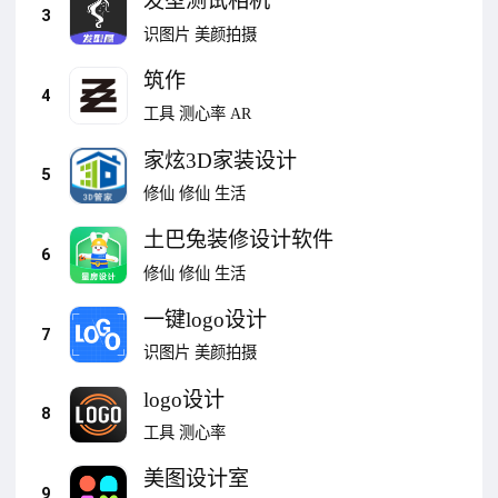
发型测试相机
3
识图片
美颜拍摄
筑作
4
工具
测心率
AR
家炫3D家装设计
5
修仙
修仙
生活
土巴兔装修设计软件
6
修仙
修仙
生活
一键logo设计
7
识图片
美颜拍摄
logo设计
8
工具
测心率
美图设计室
9