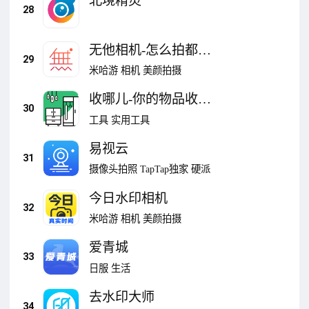
北境精灵
28
无他相机-怎么拍都好
29
看！
米哈游
相机
美颜拍摄
收哪儿-你的物品收纳
30
整理管家
工具
实用工具
易视云
31
摄像头拍照
TapTap独家
硬派
今日水印相机
32
米哈游
相机
美颜拍摄
爱青城
33
日服
生活
去水印大师
34