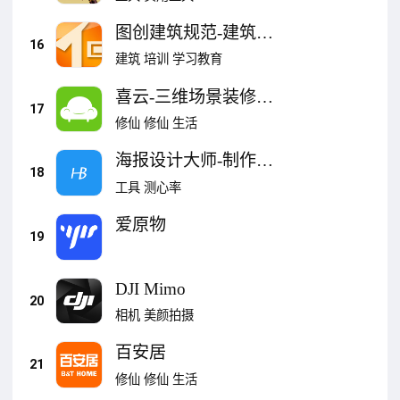
图创建筑规范-建筑规
16
范图集查阅
建筑
培训
学习教育
喜云-三维场景装修设
17
计
修仙
修仙
生活
海报设计大师-制作海
18
报
工具
测心率
爱原物
19
DJI Mimo
20
相机
美颜拍摄
百安居
21
修仙
修仙
生活