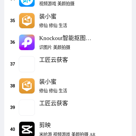
视频游戏
美颜拍摄
装小蜜
35
修仙
修仙
生活
Knockout智能抠图P
36
图
识图片
美颜拍摄
工匠云获客
37
装小蜜
38
修仙
修仙
生活
工匠云获客
39
剪映
40
米哈游
视频游戏
美颜拍摄
AR