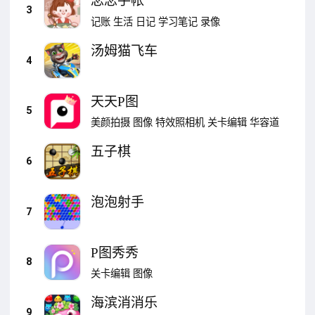
念念手帐
3
记账
生活
日记
学习笔记
录像
汤姆猫飞车
4
天天P图
5
美颜拍摄
图像
特效照相机
关卡编辑
华容道
五子棋
6
泡泡射手
7
P图秀秀
8
关卡编辑
图像
海滨消消乐
9