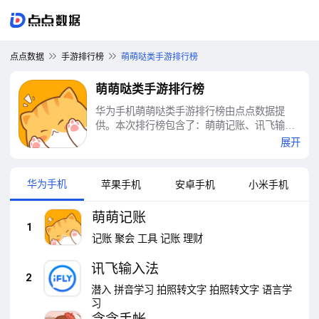
点点数据
手游排行榜
萌萌哒类手游排行榜
萌萌哒类手游排行榜
华为手机萌萌哒类手游排行榜由点点数据提
供。本次排行榜包含了：萌萌记账、讯飞输入
法、念念手帐、汤姆猫飞车、天天P图、五子
展开
棋、泡泡射手、P图秀秀、海滨消消乐、视频
剪辑工厂等十大萌萌哒类手游排行榜
华为手机
苹果手机
安卓手机
小米手机
萌萌记账
1
记账
聚会
工具
记账
理财
讯飞输入法
2
潜入
拼音学习
拍照转文字
拍照转文字
语言学
习