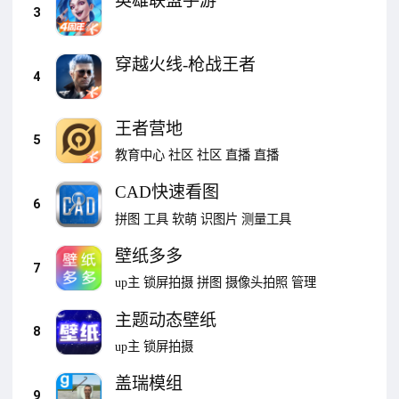
英雄联盟手游
3
穿越火线-枪战王者
4
王者营地
5
教育中心
社区
社区
直播
直播
CAD快速看图
6
拼图
工具
软萌
识图片
测量工具
壁纸多多
7
up主
锁屏拍摄
拼图
摄像头拍照
管理
主题动态壁纸
8
up主
锁屏拍摄
盖瑞模组
9