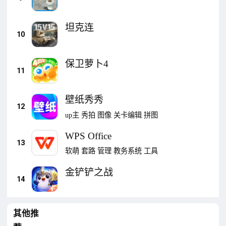
坦克连
10
保卫萝卜4
11
壁纸秀秀
12
up主
秀拍
图像
关卡编辑
拼图
WPS Office
13
软萌
套路
管理
教务系统
工具
金铲铲之战
14
其他推