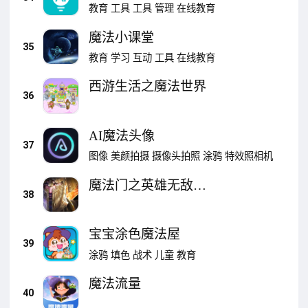
教育
工具
工具
管理
在线教育
魔法小课堂
35
教育
学习
互动
工具
在线教育
西游生活之魔法世界
36
AI魔法头像
37
图像
美颜拍摄
摄像头拍照
涂鸦
特效照相机
魔法门之英雄无敌：
38
王朝
宝宝涂色魔法屋
39
涂鸦
填色
战术
儿童
教育
魔法流量
40