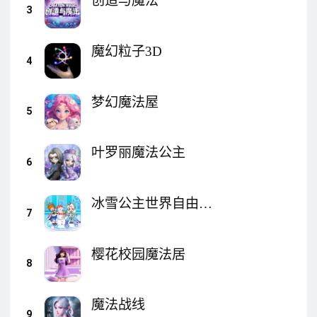
创造与魔法
3
魔幻粒子3D
4
梦幻魔法屋
5
叶罗丽魔法公主
6
冰雪公主世界自由魔
7
法屋
樱花校园魔法居
8
魔法战线
9