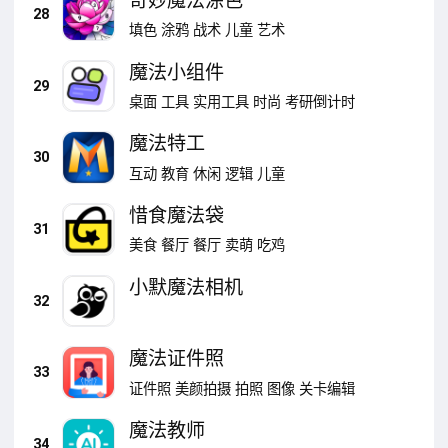
奇妙魔法涂色
28
填色
涂鸦
战术
儿童
艺术
魔法小组件
29
桌面
工具
实用工具
时尚
考研倒计时
魔法特工
30
互动
教育
休闲
逻辑
儿童
惜食魔法袋
31
美食
餐厅
餐厅
卖萌
吃鸡
小默魔法相机
32
魔法证件照
33
证件照
美颜拍摄
拍照
图像
关卡编辑
魔法教师
34