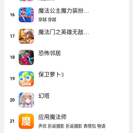
魔法公主魔力装扮故
16
事
穿越
穿越
魔法门之英雄无敌：
17
战争纪元
恐怖邻居
18
保卫萝卜3
19
幻塔
20
应用魔法师
21
声优
折返摄影
折返摄影
表情包
物语