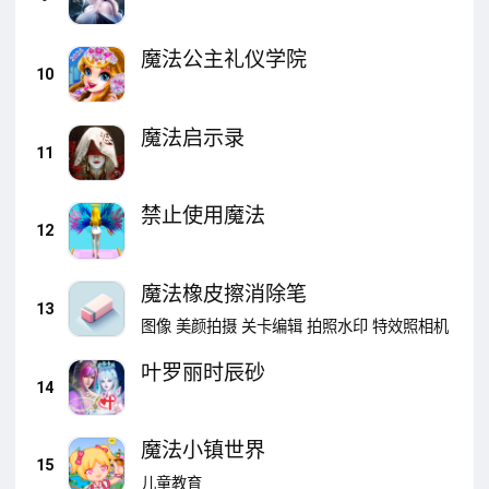
魔法公主礼仪学院
10
魔法启示录
11
禁止使用魔法
12
魔法橡皮擦消除笔
13
图像
美颜拍摄
关卡编辑
拍照水印
特效照相机
叶罗丽时辰砂
14
魔法小镇世界
15
儿童教育