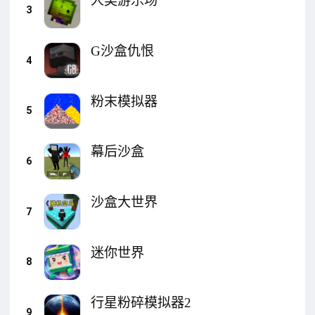
人类游乐场
3
G沙盒仇恨
4
粉末模拟器
5
幕后沙盒
6
沙盒大世界
7
迷你世界
8
行星粉碎模拟器2
9