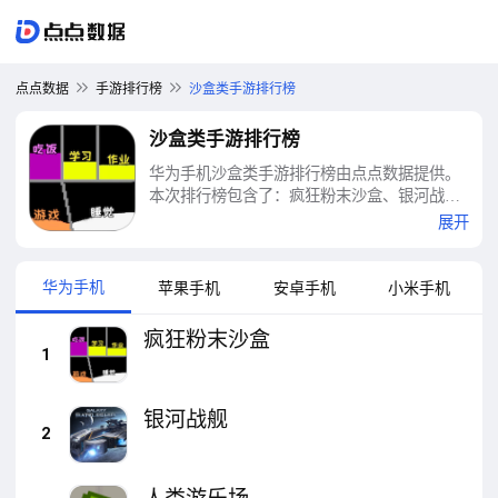
点点数据
手游排行榜
沙盒类手游排行榜
沙盒类手游排行榜
华为手机沙盒类手游排行榜由点点数据提供。
本次排行榜包含了：疯狂粉末沙盒、银河战
舰、人类游乐场、G沙盒仇恨、粉末模拟器、
展开
幕后沙盒、沙盒大世界、迷你世界、行星粉碎
模拟器2、逃生盖瑞模组沙盒创造等十大沙盒类
手游排行榜
华为手机
苹果手机
安卓手机
小米手机
疯狂粉末沙盒
1
银河战舰
2