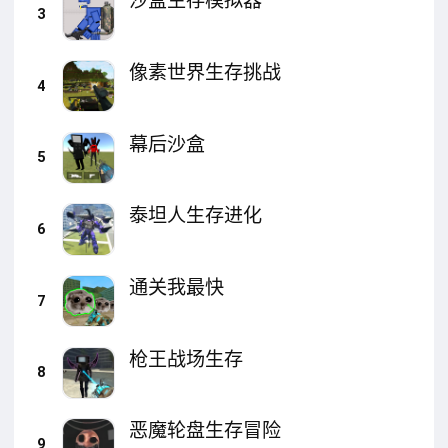
沙盒生存模拟器
3
像素世界生存挑战
4
幕后沙盒
5
泰坦人生存进化
6
通关我最快
7
枪王战场生存
8
恶魔轮盘生存冒险
9