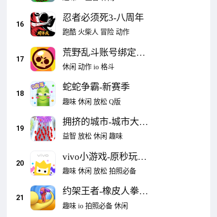
忍者必须死3-八周年
16
跑酷
火柴人
冒险
动作
荒野乱斗账号绑定工
17
具
休闲
动作
io
格斗
蛇蛇争霸-新赛季
18
趣味
休闲
放松
Q版
拥挤的城市-城市大作
19
战
益智
放松
休闲
趣味
vivo小游戏-原秒玩小
20
游戏
趣味
休闲
放松
拍照必备
约架王者-橡皮人拳击
21
格斗
趣味
io
拍照必备
休闲