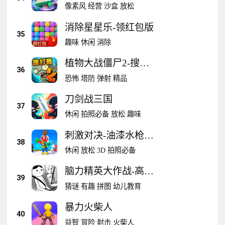
大生态
像素风
经营
沙盒
放松
消除星星乐-领红包版
35
趣味
休闲
消除
植物大战僵尸2-搜打
36
撤
恐怖
塔防
弹射
精品
刀剑战三国
37
休闲
拍照必备
放松
趣味
刺激对决-油漆水枪大
38
战
休闲
放松
3D
拍照必备
脑力精英大作战-高情
39
商的世界
猜谜
有趣
拼图
幼儿教育
暴力火柴人
40
益智
冒险
射击
火柴人