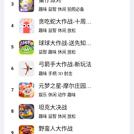
蛋仔派对
3
趣味
益智
休闲
拍照必备
贪吃蛇大作战-十周年
4
庆
趣味
益智
休闲
放松
球球大作战-送先知皮
5
肤
益智
趣味
休闲
放松
弓箭手大作战-新玩法
6
趣味
手柄
3D
射击
元梦之星-摩尔庄园联
7
动
娱乐
休闲
动作
趣味
坦克大决战
8
趣味
益智
休闲
放松
野蛮人大作战
9