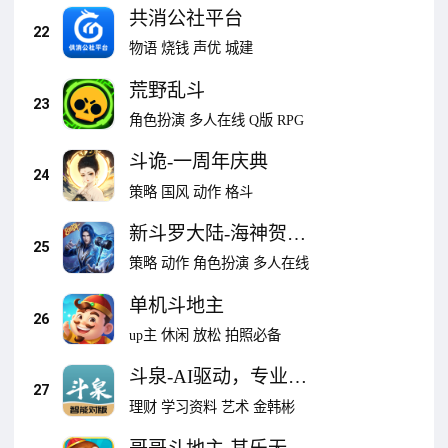
共消公社平台
22
物语
烧钱
声优
城建
荒野乱斗
23
角色扮演
多人在线
Q版
RPG
斗诡-一周年庆典
24
策略
国风
动作
格斗
新斗罗大陆-海神贺八
25
载
策略
动作
角色扮演
多人在线
单机斗地主
26
up主
休闲
放松
拍照必备
斗泉-AI驱动，专业钱
27
币平台
理财
学习资料
艺术
金韩彬