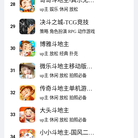
哥哥斗地主-其乐无穷
28
斗地主
up主
娱乐
休闲
放松
决斗之城-TCG竞技
29
策略
角色扮演
RPG
动作游戏
博雅斗地主
30
up主
放松
经典
扑克
微乐斗地主移动版
31
V1.0.0-大话联动
up主
休闲
放松
拍照必备
传奇斗地主单机游戏
32
软件 V1.0
up主
休闲
放松
拍照必备
大头斗地主
33
up主
休闲
放松
拍照必备
小小斗地主-国风二次
34