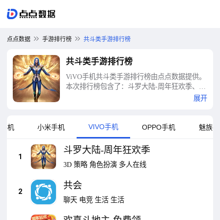
点点数据
手游排行榜
共斗类手游排行榜
共斗类手游排行榜
ViVO手机共斗类手游排行榜由点点数据提供。
本次排行榜包含了：斗罗大陆-周年狂欢季、共
会、欢喜斗地主-免费领金豆、共轨之家、共优
展开
惠、腾讯欢乐斗地主、泉家共成长、斗鱼、共
富会、共富赢行等十大共斗类手游排行榜
VIVO手机
卓手机
小米手机
OPPO手机
魅族手
斗罗大陆-周年狂欢季
1
3D
策略
角色扮演
多人在线
共会
2
聊天
电竞
生活
生活