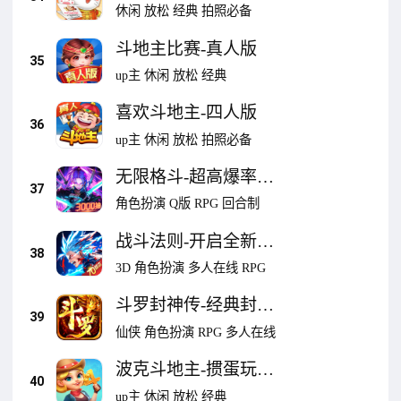
元
休闲
放松
经典
拍照必备
斗地主比赛-真人版
35
up主
休闲
放松
经典
喜欢斗地主-四人版
36
up主
休闲
放松
拍照必备
无限格斗-超高爆率限
37
时卡池
角色扮演
Q版
RPG
回合制
战斗法则-开启全新异
38
界冒险
3D
角色扮演
多人在线
RPG
斗罗封神传-经典封神
39
传奇
仙侠
角色扮演
RPG
多人在线
波克斗地主-掼蛋玩法
40
优化
up主
休闲
放松
经典