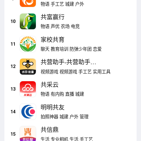
物语
手工艺
城建
户外
共富赢行
10
物语
声优
农场
电竞
家校共育
11
聊天
教育培训
防弹少年团
恋爱
共营助手-共营助手一
12
起共赢
视频游戏
视频游戏
手工艺
实用工具
共采云
13
物语
有内购
直播
城建
明明共友
14
拍照神器
城建
户外
管理
共信鼎
15
生活
专业相机
生活
手工艺