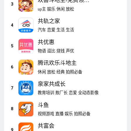
欢喜斗地主-免费领金
3
豆
up主
娱乐
休闲
放松
共轨之家
4
汽车
恋爱
生活
生活
共优惠
5
物语
逗比
烧钱
声优
腾讯欢乐斗地主
6
休闲
放松
经典
拍照必备
泉家共成长
7
教育培训
敖厂长
恋爱
全动态影像
斗鱼
8
视频游戏
直播
娱乐
拍照必备
共富会
9