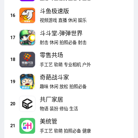
斗鱼极速版
16
视频游戏
直播
休闲
娱乐
斗斗堂-弹弹世界
17
射击
休闲
拍照必备
射击
零售共场
18
手工艺
软萌
专业相机
户外
奇葩战斗家
19
趣味
休闲
放松
拍照必备
共厂家居
20
物语
装扮
修仙
生活
美统管
21
手工艺
软萌
拍照必备
健康