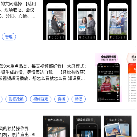
户的共同选择 【适用
传、现场取证、会议
气、分贝、心情、日
和国商标法》、
打卡：真实时间地点
关法律法规保护。
属模板 *实时更
关内容，包括但不
定义水印内容：可自
管理
容，我们将依法追究
、QQ空间、QQ好
间地点无法篡改 *
可自动更新为实时的
、设置自己的纪念
等各大社交平台，均
，尽情表达自我。 【轻松有收获】
影视改编
视频游戏
直播
动漫
素风的独特操作界