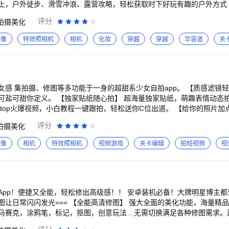
户外徒步、滑雪冲浪、露营攻略，轻松获取时下好玩有趣的户外方式 【快速获取吃喝玩
市打卡、旅行记录，你需要的本地吃喝玩乐分享内容都在这里～ 【Get实用上手的摄影
评分
拍摄美化
度、实用拍照技巧，每次拍照都是仙女本仙～ -商务联系：ulike_mkt_bd@byte
图像
特效照相机
相机
化妆
穿越
穿越
华容道
关
、修图等多功能于一身的超甜系少女自拍app。 【质感滤镜轻美颜】 百变风格质感滤
量独家贴纸，萌趣表情动态拍，鬼马自拍的小秘诀。
频，小白教程一键跟拍，轻松送你C位出道。 【给你的照片加点料】 绘制专属plog涂
et】 一键制作卡点视频，海量模板轻松Get，变身炫酷
评分
拍摄美化
72347（2群） Mail：1tian@kuaishou.com 有任何问题也可以通过a
图像
相机
特效照相机
视频游戏
关卡编辑
拍短视频
视
pp！便捷又全能，轻松修出高级感！！ 安卓装机必备！大牌明星博主都爱
马赛克，涂鸦笔，标记，抠图，创意玩法…无需切换满足各种修图需求。
术家合作素材独家上线！ 【AI合照全新上线】异地各自拍，同框零距离。A