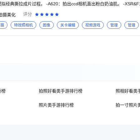
拟经典撕拉成片过程。 -A620：拍出ccd相机直出粉白奶油肌。 -XSR&
IPSO-K：模拟一次性胶片机。 -2000S：致敬千禧年按键手机，加点古早梦核感
评分
拍摄美化
。 #跨屏拼贴，释放创意 -一键生成跨屏拼贴与无缝轮播，轻松打
Instagram与抖音帖文。 -海量风格模板随心选：囊括拍立得、韩系IN
拍摄
特效照相机
图像
关卡编辑
视频游戏
管理
管理
-丰富素材库自由搭配：拥有600+精美贴纸，100+数码/拍立得/胶卷相框
精心挑选100+字体，全面支持中、英、日、韩文。 -专业级编辑工具：集
多样修图需求。 #专业功能，释放创意 -支持录像和导入视频，还可调
g神器。 -ISO、曝光补偿、色彩饱和度、噪点、暗角、光晕、色散、快门
导入相册图片，添加复古胶片相机滤镜以一键呈现复古感。 -经典时间戳还
定义日期。 -开启闪光灯拍出氛围感冷白皮，拍出奶油肌。 -定时拍摄、
出情绪大片。 -取景框实时预览效果，所见即所得。 即将推出更多高级功能和新相机资源，敬
行榜
拍照好看类手游排行榜
照相好看类
照片类手游排行榜
拍一寸照片