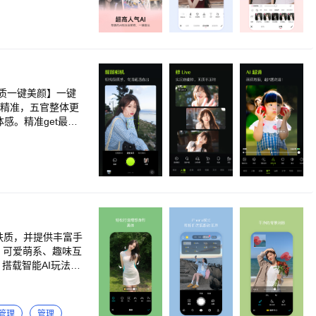
「肤色美白」智能焕
 「面部丰盈」体验
然美妆」自然服帖的
型」天鹅颈、直角
。Get热门趣味P
线调整、色调分离、
，运动，萌物等不同
肤质一键美颜】一键
无缝模式，自定义布
更精准，五官整体更
感。精准get最适
果模式】 还原美貌
现原相机Live直
玩法，让自拍更有
智能画质修复，视频
【AI修图】 超多
肤质，并提供丰富手
镜，智能克隆电影色
、可爱萌系、趣味互
发高颅顶，电子美发
搭载智能AI玩法，
质修复，分辨率无损
业滤镜，质感升级】
多风格，随时随地轻
复古”的暖调，都能
提供丰富的布局模板
管理
管理