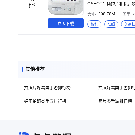
GSHOT：撕拉片相机，模
排名
胶片。 -DISPO-F&D
208.78M
大小
类型
多款相纸的拍立得相机。 -DCR：经典复古DV录像机
造出众的小红书、朋友圈、
立即下载
相机
拍照
美颜
局，一键套用，秒变大片。 
纹理背景。 -百款字体：
滤镜、暗角、柔光及颗粒调节等功能，满足你的
节清晰度，手机秒变Vlo
可供自由调节。 -支持
择不同的日期戳样式、自
其他推荐
拍照片好看类手游排行榜
拍照好看类手游排
好用拍照类手游排行榜
照片类手游排行榜