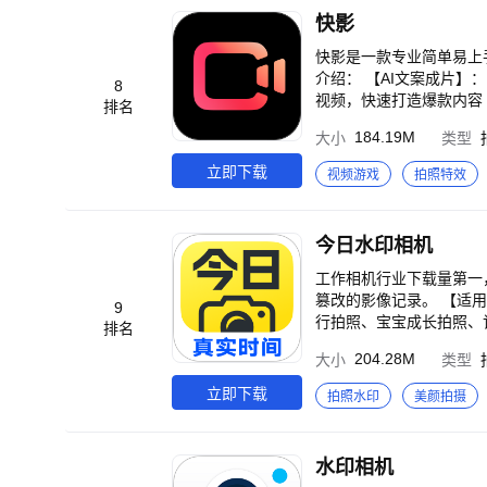
神器！告别忘词烦恼，轻
快影
官等超多精修参数，拯救
美颜相机。 —如有问题欢迎联系— 用户反馈QQ号：800019025 新浪微博：@美颜相机 小红书：@美颜相机 官方微信：@B
快影是一款专业简单易上
eautyCam美颜相机 
介绍： 【AI文案成片】
8
视频，快速打造爆款内容 
排名
描述词，选择图片风格，A
184.19M
大小
类型
图，支持为效果图增加关
丝偏好，助推实现账号涨
立即下载
视频游戏
拍照特效
功能说明： 多种视频剪
尾等，帮助用户快速完成
音乐卡点等，让用户轻松
今日水印相机
画、智能抠像等功能，让
同款火爆网络的短视频，
工作相机行业下载量第一
篡改的影像记录。 【适用场景】 工作拍照留痕、团队考勤打卡、工程管理、外勤拍照、综合执法执勤、取证拍照、旅
9
行拍照、宝宝成长拍照、记录美好生活都在用！ 【丰富的水
排名
度、方位角、倒计时、农历、星座、年龄、节日等 【专业的
204.28M
大小
类型
水印： 项目巡检、物资采购、材料验收、劳
加水印内容行数、修改颜色、添加图片logo等 ＊品牌宣传水印
立即下载
拍照水印
美颜拍摄
印、亓道经纬度水印、农历水印、宝宝出生天数
自动生成考勤报表，提高团队管理效率 ＊团队相册 按水印/水印内容/时间
片搜索 可通过水印文字搜索照片，快速找到需要的照
水印相机
群。 ＊电脑端管理后台 在电脑上管理团队照片，自由搜索照片内容、分类存储； 自动生成拍照路线，在地图上查看拍