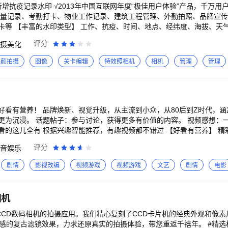
增抗疫记录水印 √2013年中国互联网年度“极佳用户体验”产品，千万用
片。 【联系方式】 客服电话：4006052366（早8点-晚9点）
质量记录、考勤打卡、物业工作记录、建筑工程管理、外勤拍照、品牌宣
.com 商务合作：bd@huihaiyinhe.com 版权声明： 今日水印相机APP为北京小嘿科
卡等 【丰富的水印类型】 工作、抗疫、时间、地点、经纬度、海拔、天
方自主开发的应用程序，受《中华人民共和国著作权法》、《中华人民共
板】 *抗疫记录：环境消毒、核酸检测、接种疫苗等抗疫专属模版 *考勤
评分
摄美化
》、《计算机软件保护条例》、《中华人民共和国反不正当竞争法》等相
照：物业管理、建筑工程管理、执勤记录、品牌宣传、会议记录等工作记录专
不得使用。如擅自使用本公司及关联方享有著作权、商标权、专利权的相
时的日期、地点、天气等信息，经纬度、海拔、速度、分贝也能记录 *自
美颜拍摄
图像
关卡编辑
特效照相机
相机
管理
管理
改今日水印相机APP特有的水印模板、官方水印LOGO和电子出版物等内
项，设置自己的纪念日、编辑心情文字等 【一键分享】 朋友圈、微信好友
责任和行政责任。
均可轻松一键分享，提升工作效率 【专业水印模板】 *考勤打卡：真实时
管理、外勤拍照打卡、微商加水印等工作记录专属模板 *实时更新：水印
，海拔、速度、分贝、经纬度也能记录 *自定义水印内容：编辑工作内容
心情文字等 【一键分享】 QQ空间、朋友圈、微信好友、QQ好友、微博
，涵盖9大重点品类，每支视频都好看！ 大屏模式：
作效率
沉浸。 话题帖子：参与讨论，获得更多有价值的内容。 视频感想：一键生成心情
趣智能推荐，有趣视频都不错过 【好看有营养】 精彩视频超清播放，想怎么看就怎么看 知识资源
造更好看】 创作学院干
评分
音娱乐
万粉丝大V 【直播更精彩】 精彩直播互动不停，一起领略人生风景 主播即时双向互动，把
瞬间 关注我们： 贴吧：@好看视频吧 微博：@好看视频官微 微信：@好看视频App
剧情
影视改编
视频游戏
视频游戏
文艺
剧情
电影
相机
古CCD数码相机的拍摄应用。我们精心复刻了CCD卡片机的经典外观和像
古滤镜效果，力求还原真实的拍摄体验，带您重返千禧年。 #精选相机，原片直出 -BI