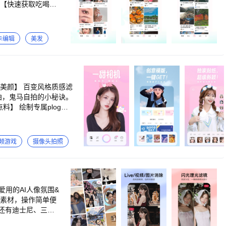
卡编辑
美发
pp-打开设置-意见反馈，一甜
频游戏
摄像头拍照
用的AI人像氛围&
还有迪士尼、三丽
I黑科技×人像美