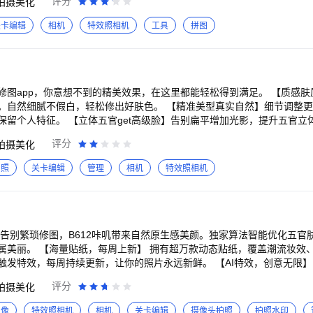
评分
拍摄美化
原真实互动感。合照不求人，一键get专属合拍！ 【像素级人像美容】 
现自信美丽！ 「面部重塑」智能捏脸术，重塑五官比例，雕琢立体美颜！
关卡编辑
相机
特效照相机
工具
拼图
盈上镜脸！ 「瘦脸瘦身」保护背景，自然修饰，完美比例推出来～ 「自
格！ 「智能美发」美图Tony云塑自信形象，美丽从头开始～ 「增高塑
脚～ 【潮流美图配方】 汇聚流行图片&视频配方，网感氛围模板快速出片
用好玩好看的美图配方！ 【专业滤镜调色】 专业滤镜调色工具，支持光
，还有中国潮色&氛围感胶片等丰富滤镜风格，轻松应对人像，风景，美食
修图app，你意想不到的精美效果，在这里都能轻松得到满足。 【质感
】 海量风格模板，照片视频都能拼~支持截图截屏智能拼接，横竖切换，
。自然细腻不假白，轻松修出好肤色。 【精准美型真实自然】细节调整
出！ ===真实自然高清相机=== 【高级滤镜】 实时滤镜调色，
留个人特征。 【立体五官get高级脸】告别扁平增加光影，提升五官立体
模拟.....适配多种场景，记录每个精彩瞬间，随时随地拍出大片！ 【苹
全面细致】功能强大全面，无需切换。一站式满足全部修图需求。 -商务合作联系：sup
评分
拍摄美化
然，还能拍实况！随心切换iPhone热门拍照机型，支持打光效果调整，实
AR，美妆滤镜、萌趣贴纸、ins潮流、互动游戏、AI变身、空间AR等海量
拍照
关卡编辑
管理
相机
特效照相机
Live颜值搭子～ 【视频剪辑】 功能简单0门槛，视频大片轻松剪！AI
全家桶=== 【AI闪光灯】 夜拍不怕暗，逆光也有救。AI人
面部过曝、光线不足。昏暗环境也能拍出氛围质感大片！ 【AI绘画】 创意绘画神
，免关键词也无需排队，驯服AI超简单！涂鸦生图，随意涂鸦秒变画作。 
 告别繁琐修图，B612咔叽带来自然原生感美颜。独家算法智能优化五官
费力。AI扩图，自由扩画幅补画面；AI消除，无痕消除多余元素；AI滤
属美丽。 【海量贴纸，每周上新】 拥有超万款动态贴纸，覆盖潮流妆效
的美容助手：AI表情重塑，拯救表情尴尬；AI美发，百变发色发型，智能增
发特效，每周持续更新，让你的照片永远新鲜。 【AI特效，创意无限】 
】 用AI，视频处理更高效。AI动漫，真人变动漫，多种画风丝滑变身；画
写真等艺术效果，还有网感视频快速制作，助你成为社交圈焦点。 【专
消除。 【AI写真】 AI生成场景妆造，轻写真、概念写真、形象照等超
评分
拍摄美化
论是“多巴胺”风格的高色彩饱和度，还是“静谧蓝”的冷淡风，或是“美式
平凡日常秒变大片现场。 【创意拼图，自由表达】 支持多图智能拼接，
图像
特效照相机
相机
关卡编辑
摄像头拍照
拍照水印