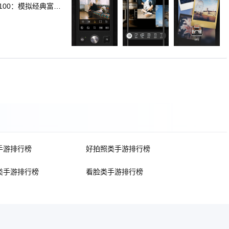
F100：模拟经典富士
。 -INSTE：配备
S风、手帐与极简布
，80+纯色/渐变/
成一键抠图、电影感
速度等多种专业参数
原年代感，还可以选
翻转镜头，轻松自拍
请期待！
手游排行榜
好拍照类手游排行榜
类手游排行榜
看脸类手游排行榜