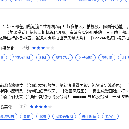
式：我-设置(右上角)-帮助与反馈-意见反馈/在线咨询
事感染力。 【VIP服务说明】 订阅B612咔叽VIP（每月15元）后，费
束前24小时续订。您可随时在设置中取消自动续订。所有基础功能均可永
！年轻人都在用的潮流个性相机App！超多拍照、拍视频、修图等功能，
游出行必备神器，普通人也能拍出高质量大片！ 【Pocket模式】横屏拍摄更
随手拍出电影感！ 【原生模式】生图直出秘诀，不假面不吃妆，高清质感立
评分
拍摄美化
各种场景美照一键式直出，带你梦回千禧年代，拍出满满氛围感~ 【胶片
式感，随手拍都能出片～ 【潮流大头贴】电子大头贴机，单格到九格都
拍照
特效照相机
相机
视频游戏
关卡编辑
华容道
证件
年轻人最喜欢的拍照方式。 【更多模式】还有帮拍模式、合照模式、男
及自定义效
 【AI人像精修】一键减肥、一键增肌、去双下巴、画质提升、AI换背景、A
繁琐，一键出片！ 【AI写真】AI生成场景妆造，一键生成我的写真！更
家福、卡通分身等多种主题，轻松实现写真自由！ 【AI玩法】无需关键
清透感滤镜妆，治愈温柔奶蓝色、梦幻浪漫雾面紫、纯欲清新浅茶色； 
热门画风玩法，感受另一个次元的新鲜和冲击! —更懂年轻人的自拍流行— 【医美级美
神明小鹿精灵，海量贴纸等你玩； 【漫画风玩图】一键生成漫画脸，打
D隆鼻、去颈纹、下颌线、牙齿矫正等超多美颜参数，0成本get专业医美
主们快来试试呀～期待你的反馈哟！ ====== BUG反馈群：一群:5350
、三丽鸥、蜡笔小新等等，邀你一起跨次元合拍！ 【潮流滤镜】专为年轻
作时间都会有程序猿哥哥为大家在线解决问题噢 贴纸问题反馈群：54213200
评分
摄美化
场景，走到哪里想怎么拍就怎么拍！ 【质感妆容】超A质感搭配神仙滤镜，
你的风格，让你的每一张自拍都好看！ 【创意贴纸】创意AR贴纸火爆各圈
特效照相机
图像
化妆
摄像头拍照
关卡编辑
表情包
格，让你的自拍不再单调！ —手机秒变视频Vlog神器— 【高清专业】4K拍摄模
长拍摄、音乐等功能，让你的手机秒变vlog神器，轻松拥有清晰质感画面