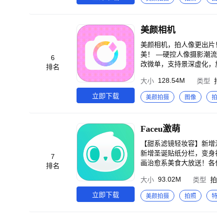
tu.com App内反馈方
和转场效果，让分享更具故
动扣款，并在每个周期结
美颜相机
美颜相机，拍人像更出片
美！ —硬控人像摄影潮流— 【苹果模式】拯救原相机锐化瑕疵，高清真实还原美貌，白天晚上都出片！ 【微单模式】手机爆
6
改微单，支持景深虚化，旅
排名
更好看。清透人像效果，
128.54M
大小
类型
超多火爆的CCD型号，
择，记录生活中的胶片仪
立即下载
美颜拍摄
图像
式感满满，速来体验当下
足你不同场景的拍照需求！ —AI人像大师更专业— 【AI换装】一键无痕换装，电子穿搭更有性价比！多款服装以
果，你的电子衣橱无限大！
Faceu激萌
头发等专业精修参数告别
情侣写真、闺蜜写真、全
【甜系滤镜轻妆容】新增
土滤镜、羊毛毡风格、油画棒风等多种
新增圣诞贴纸分栏，变身
7
颜参数】水光肌、除皱、3
画治愈系美食大放送！各位萌
排名
量正版IP入驻，迪士尼
群：321688980，工
93.02M
大小
类型
拍
露营、探店、运动等多样
s、欧美…总能找到适合
立即下载
美颜拍摄
拍照
000种自拍贴纸，有搞怪、美萌、潮酷各种风
式、实时字幕、30分钟超