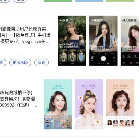
用将通过您的账户自
久免费使用。
用影像帮助用户还原真实
专业，vlog、live拍摄
马拿捏。 【复古CCD】
模式】多种热门机型可供选
能拍，还能打印送到家，仪
照
拍照水印
管理
生模式等多种拍照模式，满
I消除、AI一键美颜、AI
有博主同款写真、儿童写真、
字，一键穿越漫画世界！黏
【趣玩贴纸拍不停】
卡变身奥义！食物漫
级美颜！ 【IP跨次元】海
69992（已满） 二
人打造的新生活潮流滤镜，
0
国潮、韩系、日系、in
，潮流好玩有质感，超过1
。 【提词器】拍视频口播