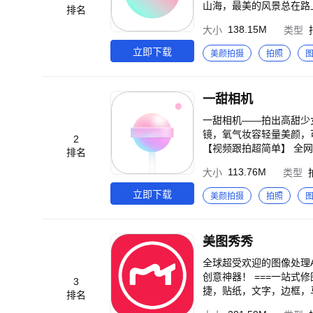
山海，最美的风景总在路上，
排名
乐信息】 真实的美食探店、城
138.15M
大小
类型
拍照技巧】 拍照万能姿势、精选构图角
dance.com
立即下载
美颜拍摄
拍照
一甜相机
一甜相机——拍出高甜少女感 集拍摄
镜，氧气妆容轻量美颜，可盐可甜你定义。 【独家贴纸随心拍】 超海
2
【视频跟拍超简单】 全网top火爆视
排名
鸦，投影光斑增加高级感，给修图带来趣味感。 【卡点视频一键G
113.76M
大小
类型
技术流。 【全网爆火漫画脸】 打破次元壁，走进漫画世界，让你酷变日漫女主角。 ---小可爱们交流与反馈--- QQ群：806
266466（已满）、8331
立即下载
美颜拍摄
拍照
小姐姐在线等你哦～
美图秀秀
全球超受欢迎的图像处理A
创意神器！ ===一站式修图让日常闪闪发光=== 【全能高清修图】 强大全面的美化功能，海量精品素材，操作简单便
3
捷，贴纸，文字，边框，
排名
鸥等超多正版授权IP，艺