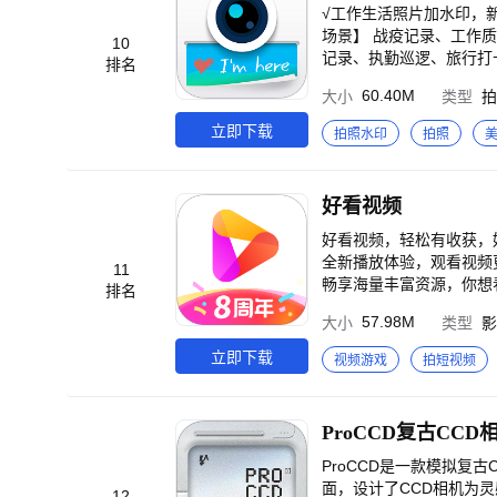
照地点和路线。 ＊一键分享 微信群、QQ群、朋友圈、微博一键分享，方便快捷，工作生活两不误。 ＊自拍美颜，高
√工作生活照片加水印，新
清滤镜 自拍，拍美食，拍萌娃，拍风景，随手拍都是大
场景】 战疫记录、工作
10
问题反馈：feedback@huihaiyinhe
记录、执勤巡逻、旅行打
排名
技有限责任公司及其关联
记、特色等 【专业水印模
60.40M
大小
类型
拍
《中华人民共和国专利法
无法篡改 *工作记录拍
任何企业或个人未经授权
新：水印可自动更新为实
立即下载
拍照水印
拍照
限于实施复制、抄袭、修
由开关和编辑水印内容选
行为人的刑事责任、民事
友、微博等各大社交平台，
工作记录拍照：建筑工程
好看视频
日期、地点、天气等信息
日、修改地点名称、编辑
好看视频，轻松有收获，好看有营养！ 品牌焕新、视觉升级，从主流到小众，从80后到Z时代
可轻松一键分享，提升工
全新播放体验，观看视频更为
11
畅享海量丰富资源，你想看的这儿全有 根据兴
排名
多元融合，优质信息触手可及 【天天领现金】 新人注册就有礼，专属红包送给你 边看视频边领钱，轻轻松松把钱赚 【创
57.98M
大小
类型
影
货满满，作者权益充分保障 千万作者人人受益，成为百
握更多美好
立即下载
视频游戏
拍短视频
ProCCD复古CCD
ProCCD是一款模拟复
面，设计了CCD相机为灵感的复
12