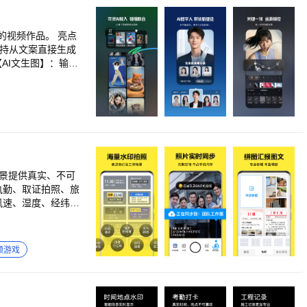
型、超清画质修复、精致五
摄像头，直播会议也能使用
频作品。 亮点
支持从文案直接生成
AI文生图】：输入
即可生成新的效果
的创作灵感，破解粉
，网感素材一键UP
转场、添加封面和片
取音频、降噪模式、
颜、视频背景、画中
风格选择，一键剪出
景提供真实、不可
频游戏