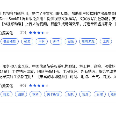
松一镜到底～眼神不偏离，表情管理更自然！ 【视频精修】视频身材美
原相机视频废片！修视频像修图一样简单！ 【美颜相机伴侣】手机充当
手的视频剪辑应用，提供了丰富实用的功能，帮助用户轻松制作出高质量的视
爱你们，你们的反馈将让我变得更好～
：DeepSeekR1满血版免费用！提供视频文案撰写，文案改写润色功能；
【AI视频动漫】上传人物视频，智能生成动漫效果；打造专属虚拟形象 【
I即可生成想要的图片 【AI绘画】：上传初始图片，选择风格玩法，AI
评分
拍摄美化
键词描述 【创作中心】协助解决运营账号痛点，为创作者推荐源源不断
粉 【强大素材库】贴纸、滤镜、画面特效、热梗…海量素材紧跟流行趋势
美颜拍摄
弹幕
声音
创作
图像
视频游戏
工具
辑功能，包括视频分割、裁剪、拼接、倒放、添加常规/曲线/自定义变速、
视频剪辑。 丰富的音效和音乐库，包括文字智能配音、语音加字幕、提
添加各种音效和音乐，让视频更加生动有趣。 多种字幕选择和滤镜、美
用户可以轻松制作出更加精美的视频作品。 海量模板涵盖多用户群体的
助推作品上热门。
，服务40万家企业。中国信通院等权威机构验证，为工程、巡检、验收场
印选项】 时间、地点、天气、海拔、风速、湿度、经纬
水印模板】 ＊考勤打卡水印： 时间地点无法修改 ＊工程
评分
拍摄美化
务用工等工程专属模板 ＊自定义水印： 水印上内容选项自由开关，自由添
： 添加品牌图、联系方式、全屏防盗水印 还有执勤水
拍照
图像
软萌
关卡编辑
相机
管理
管理
视
记录水印等。 【强大的团队功能】 ＊拍照、拍视频，自动同步到团队
等对照片快速分类，创建不同团队相册 ＊照
片 ＊照片同步机器人 团队拍照，可自动同步钉钉群、企业微信