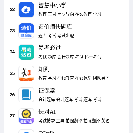
智慧中小学
22
教育
工具
团队导向
在线教育
学习
造价师快题库
23
题库
考试
考试出题
易考必过
24
考试
题库
会计题库
考试
科一考试
知到
25
教育
学习
在线教育
在线课堂
团队导向
证课堂
26
会计题库
会计题库
考试
题库
考试
快对AI
27
考试搜题
工具
拍照翻译
拍照翻译
英语