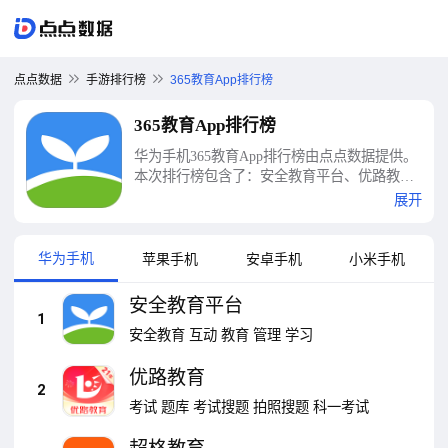
点点数据
手游排行榜
365教育App排行榜
365教育App排行榜
华为手机365教育App排行榜由点点数据提供。
本次排行榜包含了：安全教育平台、优路教
育、超格教育、终身教育平台、365时政、教育
展开
中心、智慧教育、启航教育、申庭教育、
Microsoft 365 (Office)等十大365教育App排行榜
华为手机
苹果手机
安卓手机
小米手机
安全教育平台
1
安全教育
互动
教育
管理
学习
优路教育
2
考试
题库
考试搜题
拍照搜题
科一考试