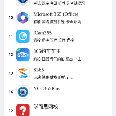
考试
题库
考研
轻养成
考试搜题
Microsoft 365 (Office)
10
软萌
套路
教务系统
卡通
职场
iCam365
11
猫控
猫控
管理
管理
猫控
365约车车主
12
约拍
日服
专门约拍
脱出
up主
S365
13
运动
健康
健身
跑酷
计步
YCC365Plus
14
学而思网校
15