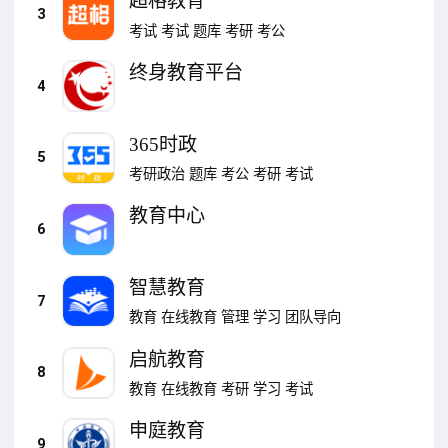
超格教育
3
考试
考试
题库
考研
考公
终身教育平台
4
365时政
5
考研政治
题库
考公
考研
考试
教育中心
6
智慧教育
7
教育
在线教育
管理
学习
团队导向
启航教育
8
教育
在线教育
考研
学习
考试
申庭教育
9