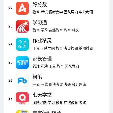
好分数
22
教育
考试
报考大学
团队导向
中公考研
学习通
23
教育
学习
在线教育
教育
韩文
作业精灵
24
工具
团队导向
教育
考试搜题
拍照搜题
家长管理
25
管理
互动
工具
教育
团队导向
粉笔
26
考公
考试
司法考试
考研
会计题库
七天学堂
27
团队导向
学习
教育
在线教育
考试