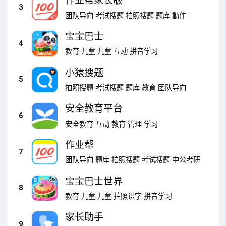
作业帮家长版
3
团队导向
考试搜题
拍照搜题
题库
動作
宝宝巴士
4
教育
儿童
儿童
互动
拼音学习
小猿搜题
5
拍照搜题
考试搜题
题库
教育
团队导向
安全教育平台
6
安全教育
互动
教育
管理
学习
作业帮
7
团队导向
题库
拍照搜题
考试搜题
中公考研
宝宝巴士世界
8
教育
儿童
儿童
拍照识字
拼音学习
家长助手
9