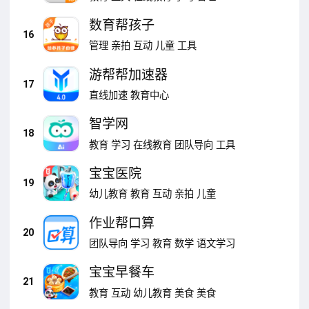
数育帮孩子
16
管理
亲拍
互动
儿童
工具
游帮帮加速器
17
直线加速
教育中心
智学网
18
教育
学习
在线教育
团队导向
工具
宝宝医院
19
幼儿教育
教育
互动
亲拍
儿童
作业帮口算
20
团队导向
学习
教育
数学
语文学习
宝宝早餐车
21
教育
互动
幼儿教育
美食
美食