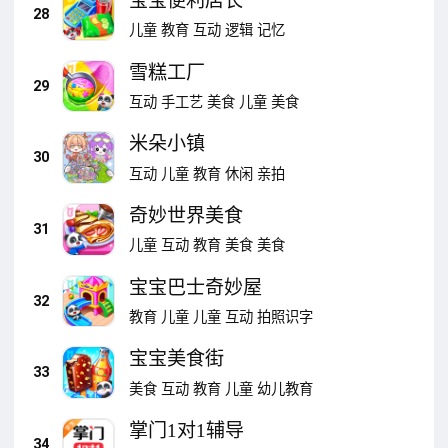
宝宝便利店长
28
儿童
教育
互动
逻辑
记忆
雪糕工厂
29
互动
手工艺
美食
儿童
美食
米朵小镇
30
互动
儿童
教育
休闲
亲拍
奇妙世界美食
31
儿童
互动
教育
美食
美食
宝宝巴士奇妙屋
32
教育
儿童
儿童
互动
拍照识字
宝宝美食街
33
美食
互动
教育
儿童
幼儿教育
掌门1对1辅导
34