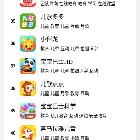
团队导向
在线教育
教育
学习
在线课堂
儿歌多多
35
儿童
教育
儿童
互动
月歌
小伴龙
36
教育
儿童
互动
儿童
拍照识字
宝宝巴士HD
37
教育
儿童
儿童
拍照识字
互动
儿歌点点
38
儿童
儿童
月歌
教育
互动
宝宝巴士科学
39
教育
幼儿教育
互动
逻辑
安全教育
喜马拉雅儿童
40
儿童
儿童
教育
书籍
互动