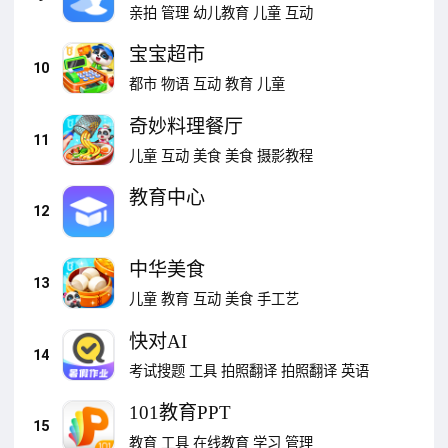
亲拍
管理
幼儿教育
儿童
互动
宝宝超市
10
都市
物语
互动
教育
儿童
奇妙料理餐厅
11
儿童
互动
美食
美食
摄影教程
教育中心
12
中华美食
13
儿童
教育
互动
美食
手工艺
快对AI
14
考试搜题
工具
拍照翻译
拍照翻译
英语
101教育PPT
15
教育
工具
在线教育
学习
管理