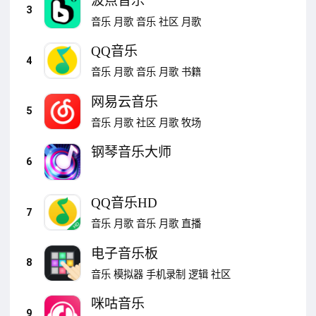
波点音乐
3
音乐
月歌
音乐
社区
月歌
QQ音乐
4
音乐
月歌
音乐
月歌
书籍
网易云音乐
5
音乐
月歌
社区
月歌
牧场
钢琴音乐大师
6
QQ音乐HD
7
音乐
月歌
音乐
月歌
直播
电子音乐板
8
音乐
模拟器
手机录制
逻辑
社区
咪咕音乐
9