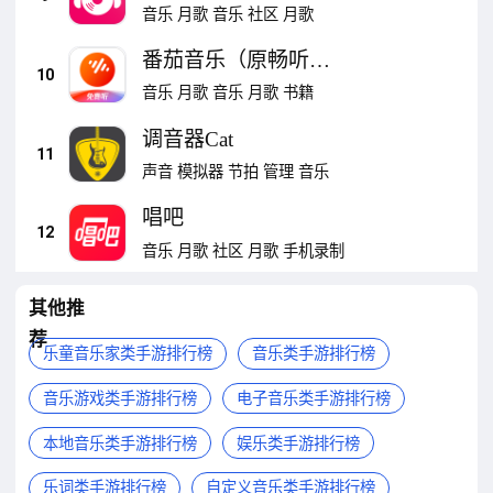
音乐
月歌
音乐
社区
月歌
番茄音乐（原畅听音
10
乐）
音乐
月歌
音乐
月歌
书籍
调音器Cat
11
声音
模拟器
节拍
管理
音乐
唱吧
12
音乐
月歌
社区
月歌
手机录制
其他推
荐
乐童音乐家类手游排行榜
音乐类手游排行榜
音乐游戏类手游排行榜
电子音乐类手游排行榜
本地音乐类手游排行榜
娱乐类手游排行榜
乐词类手游排行榜
自定义音乐类手游排行榜