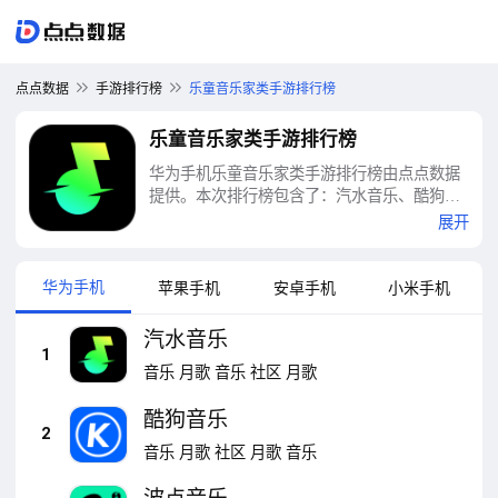
点点数据
手游排行榜
乐童音乐家类手游排行榜
乐童音乐家类手游排行榜
华为手机乐童音乐家类手游排行榜由点点数据
提供。本次排行榜包含了：汽水音乐、酷狗音
乐、波点音乐、QQ音乐、网易云音乐、钢琴音
展开
乐大师、QQ音乐HD、电子音乐板、咪咕音
乐、番茄音乐（原畅听音乐）等十大乐童音乐
家类手游排行榜
华为手机
苹果手机
安卓手机
小米手机
汽水音乐
1
音乐
月歌
音乐
社区
月歌
酷狗音乐
2
音乐
月歌
社区
月歌
音乐