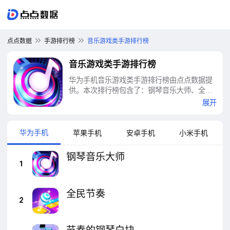
点点数据
手游排行榜
音乐游戏类手游排行榜
音乐游戏类手游排行榜
华为手机音乐游戏类手游排行榜由点点数据提
供。本次排行榜包含了：钢琴音乐大师、全民
节奏、节奏的钢琴白块、一心钢琴、周五夜放
展开
克跳舞机、模拟钢琴、电音鼓垫、节奏打砖
块、全民拼手速、古筝软件等十大音乐游戏类
手游排行榜
华为手机
苹果手机
安卓手机
小米手机
钢琴音乐大师
1
全民节奏
2