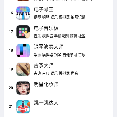
电子琴王
16
钢琴
钢琴
娱乐
模拟器
拍照识谱
电子音乐板
17
音乐
模拟器
手机录制
逻辑
社区
钢琴演奏大师
18
娱乐
模拟器
钢琴
吉他学习
音乐
古筝大师
19
古典
古典
娱乐
模拟器
声音
明星化妆师
20
跳一跳达人
21