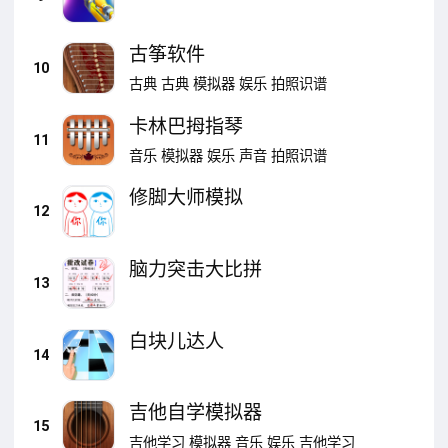
古筝软件
10
古典
古典
模拟器
娱乐
拍照识谱
卡林巴拇指琴
11
音乐
模拟器
娱乐
声音
拍照识谱
修脚大师模拟
12
脑力突击大比拼
13
白块儿达人
14
吉他自学模拟器
15
吉他学习
模拟器
音乐
娱乐
吉他学习