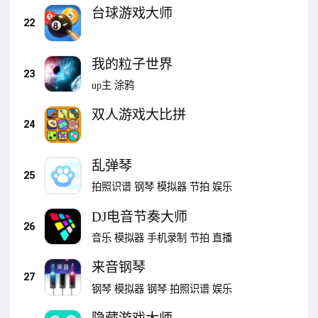
台球游戏大师
22
我的粒子世界
23
up主
涂鸦
双人游戏大比拼
24
乱弹琴
25
拍照识谱
钢琴
模拟器
节拍
娱乐
DJ电音节奏大师
26
音乐
模拟器
手机录制
节拍
直播
来音钢琴
27
钢琴
模拟器
钢琴
拍照识谱
娱乐