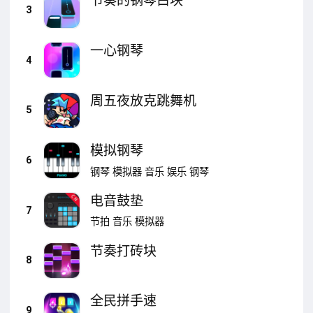
节奏的钢琴白块
3
一心钢琴
4
周五夜放克跳舞机
5
模拟钢琴
6
钢琴
模拟器
音乐
娱乐
钢琴
电音鼓垫
7
节拍
音乐
模拟器
节奏打砖块
8
全民拼手速
9