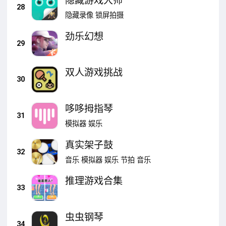
隐藏游戏大师
28
隐藏录像
锁屏拍摄
劲乐幻想
29
双人游戏挑战
30
哆哆拇指琴
31
模拟器
娱乐
真实架子鼓
32
音乐
模拟器
娱乐
节拍
音乐
推理游戏合集
33
虫虫钢琴
34