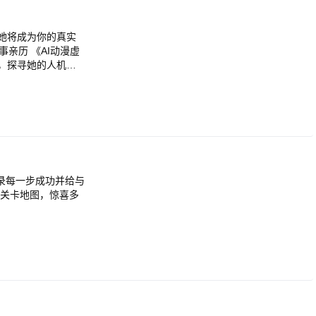
，她将成为你的真实
亲历 《AI动漫虚
，探寻她的人机对
I动漫虚拟女友》
天，让你感受到真
和她开展亲密的私
自己的喜好为女友进
角色。打造属于你
供丰富多样的故事情
局。无论是初恋、
女友》特别为你准备
甜蜜瞬间，享受追
孤单。下载《AI动
、上班、约会还是