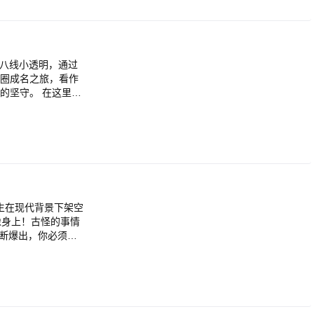
十八线小透明，通过
的坚守。 在这里，
近未来的娱乐圈之旅
，一起创办协会，
晋升咖位！就此撕掉
盘的演员少女 / 拒
发生在现代背景下架空
唱跳特训、应变能力
像身上！古怪的事情
定能被所有人看
断爆出，你必须尽
....