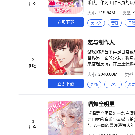
乐队。作为工作人员的玩家
排名
色： 【耳熟能详的经典ACG翻唱曲目】 游戏内所有歌曲的创作和改编均由日本著名音乐制作团队Elements Garden操
219.94M
大小
类型
刀完成。除了《BanG 
CG经典曲目翻唱版。 【独创协力模式 与线上玩家一起演奏】 游戏加入了支持多人同时在线游玩的协力模式。玩家们
立即下载
美少女
音游
日
在游戏中可以进行实时的在线
女乐队】 游戏中共有7支风格独特的少女乐队登场： 花咲川女子学园组建的乐队Poppin'Party 身怀高超技艺的本格派
组合Roselia 青梅竹马五人奏响的正统系少女摇滚乐队Afterglow 因事务所意向而诞生的偶像组合Pastel＊Palettes 把
恋与制作人
“将微笑洒满整个世界”作为目
由实力派成员集结而成的RAIS
游戏的舞台不再是日常或
世界另一面的少女，将与
2
来奋起反抗，在重重迷雾
排名
手！
2048.00M
大小
类型
立即下载
剧情
二次元
恋
唱舞全明星
《唱舞全明星》一款充满
力四射的音乐与动感节拍
3
与TA一同欣赏浪漫海边的烟花，沉浸在如诗如
排名
程。在舞台上，你将与世