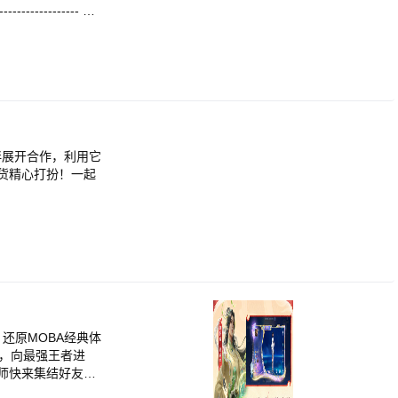
。然而「盖亚」也
单。 【连携
高自由度
伴展开合作，利用它
货精心打扮！一起
挑战充满可能。
喜爱的角色打造专
还原MOBA经典体
，向最强王者进
师快来集结好友，