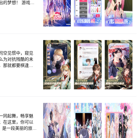
想！ 游戏特
及玩家们耳熟能详的A
队Morfonica
司空见惯中，窥见
么为对抗残酷的未
，那就都要棋逢对
一同起舞，畅享魅
；在这里，你可以
次不期而遇的奇妙