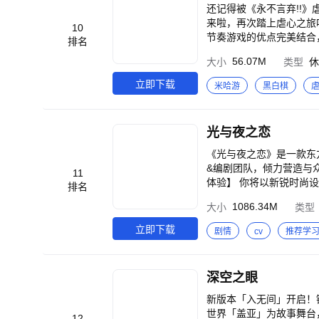
还记得被《永不言弃!!
来啦，再次踏上虐心之旅
10
节奏游戏的优点完美结合
排名
随音乐的节奏点击屏幕，
56.07M
大小
类型
休
己的路线！除了很受大家
出来，总有一个让你倾心
立即下载
米哈游
黑白棋
吧！ 游戏特色： 全新创
爱； 全新内容，玩法升
色角色可供尝试。
光与夜之恋
《光与夜之恋》是一款东
&编剧团队，倾力营造与
11
体验】 你将以新锐时尚
排名
秘、职场的锋芒与心跳、
1086.34M
大小
类型
都会改变故事的结局。 
都市感的音乐氛围，将为
立即下载
剧情
cv
推荐学
各种方式与你进行超真实
点滴，将心动与温暖延续
的私人工作室，私享1V
深空之眼
吗？想体验偷菜的快乐吗
目标努力吧！
新版本「入无间」开启！锻玉·武罗登场！ 《深空之眼》是由勇仕网络
世界「盖亚」为故事舞台
12