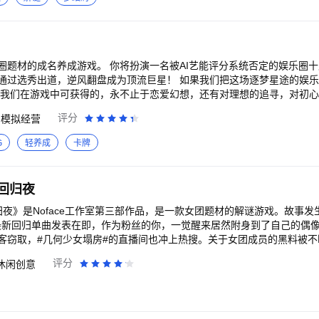
圈题材的成名养成游戏。 你将扮演一名被AI艺能评分系统否定的娱乐圈
翻盘成为顶流巨星！ 如果我们把这场逐梦星途的娱乐圈成名之旅，看作
那我们在游戏中可获得的，永不止于恋爱幻想，还有对理想的追寻，对初心
，守护每个女孩心中的梦想，包容你的每一个选择和想法。 去开启一段
评分
模拟经营
作战，总会有同好带来欢笑与陪伴！】 游戏内置
以结识兴趣相投的同好，相互安利、快乐吃瓜，也可以呼朋唤友抱团取暖
G
轻养成
卡牌
定存在！ 【不愿再做又糊又穷的边缘角色，那就只能牢握机遇大展
研涨粉秘籍，打造独特人设，广结圈内善缘，排满通告行程...提升实力，
站在舞台最中央才能一见的风景吧！ 【不同主角不同故事，但为梦想燃烧自己
回归夜
双线剧情+全程L2D，海量文本任你自由推进。被AI大数据淘汰，靠选秀翻
少年，你会选择扮演哪一个角色开启你的娱乐圈之旅？ 【想在优胜劣汰的娱乐圈屹立
归夜》是Noface工作室第三部作品，是一款女团题材的解谜游戏。故事
王道！】 星屿市有各位新星量身定制的全方位的艺能课程（琴鼓器乐、
”最新回归单曲发表在即，作为粉丝的你，一觉醒来居然附身到了自己的偶
之余自选艺能课程进修充电。向着更好的自己出发吧，你的努力和付出一
客窃取，#几何少女塌房#的直播间也冲上热搜。关于女团成员的黑料被不
的内心，找到证据，澄清各种流言蜚语。一场惊心动魄的局中局，就此展开..
评分
休闲创意