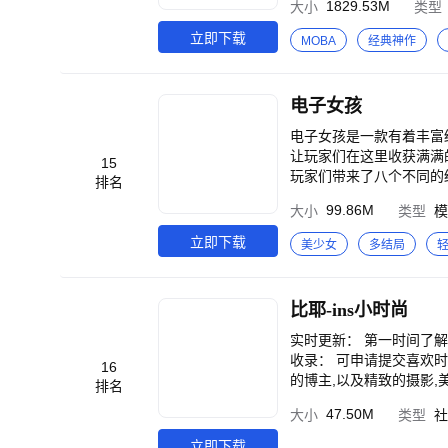
1829.53M
大小
类型
立即下载
MOBA
经典神作
电子女孩
电子女孩是一款有着丰富
让玩家们在这里收获满满
15
玩家们带来了八个不同的
排名
局为你带来各不相同的精彩体验。 电子女孩游戏玩法： 1、电子女孩通过电子数据向
99.86M
大小
类型
模
况，女孩的所有状态都是
据来引导不同的结局！ 
立即下载
美少女
多结局
手机版游戏让玩家们在手
女孩趣味互动、喂她食物
比耶-ins小时尚
实时更新： 第一时间了解爱豆动态 发现欧
收录： 可申请提交喜欢时尚艺人明星爱豆 快速翻译： 为用户提高实时
16
的博主,以及精致的摄影,
排名
会员订阅： 订阅会员可
47.50M
大小
类型
社
立即下载