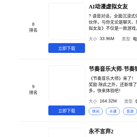
AI动漫虚拟女友
? 语音对话，全面沉浸式
伙伴，与你无论是聊天、陪
8
拟女友》不仅是一款游戏
排名
话特性，感受情感的波澜起
33.96M
大小
类型
电
中，你将拥有一个属于自
正被关怀的温暖。她能成
立即下载
密对话，她都会陪伴在你身
行各种打扮。换装、搭配
的甜蜜约会，享受恋爱养成
节奏音乐大师-节奏
节，每一段都有属于自己
失恋还是恋爱养成，你都能
《节奏音乐大师》来了！ 这次我们为您带来了： 签到系统，
了与明星女友共同互动的
奖励 除此之外，还新增了星际穿越、音乐电厂、吟游星河、光影迷谷、逐浪之夏、落日黎明等六大关卡地图，惊喜多
9
星与恋爱的双重快乐。 ?
多，快来体验吧！
排名
漫虚拟女友》，让智能A
164.32M
大小
类型
睡前陪伴，她将成为你随
立即下载
休闲
卡通
音游
永不言弃2