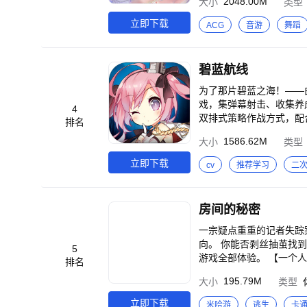
2048.00M
大小
类型
邂逅，让你感受到世界的多样与美好。 【舞台挑战，全民组队广场热舞】 
的氛围中，众人齐聚一堂
立即下载
ACG
音游
舞蹈
每个人都沉浸其中，尽情释放内心的热情与活力。 【指尖
战中燃烧。唱舞世界将成
创造出一段段华丽的舞蹈
碧蓝航线
中，展现你的绝技，征服音乐的世界。 【千变万化 ，打造换装达人】 这里
艺术的创造。你可以探索
为了那片碧蓝之海！——由
头风貌，尽情展现自己的个性与风采。 【交友拍照，点赞送礼聊不停】 交
戏，集弹幕射击、收集养
4
地的舞友相遇。在舞台的
双排式策略作战方式，配合即时战
排名
共同创造的艺术品，让我
着的蓝色星球，人类的文
1586.62M
大小
类型
的神秘敌人“塞壬”打破
“碧蓝航线”，奔赴碧海的深处…… 游戏特色 【即时海战，感受充满张力的临场感！】 
立即下载
cv
推荐学习
二
射击，从规避致命伤害到
作，在遮天蔽日的浓雾中为人类的未来开辟新的道路！
构建风格鲜明的交互情境
房间的秘密
降临，静候您的指令！ 【养成与收集，丰富要素等你发掘！】 丰富有趣的休闲玩法，家具随意DIY，打造属于指挥官
与少女们的港区乐园；漫画、手办收藏系
一宗疑点重重的记者失踪
往与力量之争的齿轮，与
向。 你能否剥丝抽茧找到真相，逃离
5
游戏全部体验。 【一个人的剧本杀】 独立完成线索收集，证据拼接，还原真相
排名
理。 【拒绝恐怖的解谜游戏】 胆小但爱解谜者的福音，游戏全程绝无吓人存在。 【与时俱进的
195.79M
大小
类型
爆梗的游戏彩蛋，解谜不忘娱乐精神。 【逻
谜题大开脑洞。
立即下载
米哈游
逃生
卡