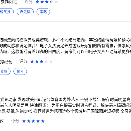
评分
网游RPG
轻竞技
自走棋
策略
结局走向的模拟养成类游戏，多种不同结局走向、丰富的剧情玩法和精彩
的成就感和满足体验！电子女孩满足养成游戏玩家们的所有需求，像素风
结局，这款游戏有着超高的自由度，玩家们可以和电子女孩互动解锁更多
玩家们呈现了电子女孩的成长状
评分
拟经营
具象化呈现给玩家们的！ 2、不同的数据将会导致不同的游戏结局，你可
3、多种不同的结果成就可以让你解锁，你可以打造不同性格的电子女孩！ 
轻养成
像素
机上就能感受到十分奇妙的电子女孩养成！ 5、有丰富的剧情线可以让你
、满足她的需求！
美日韩港台体育国内外艺人 一键下载： 保存时尚明星高质量图片视频 申请
语言翻译，解决语言障碍问题 更多： 丰富多彩
美景,壁纸,时尚穿搭 推荐频道为您筛选各个领域热门国际图片短视频 全
解锁软件更多功能。订阅付费按月、季、年，无自动续费。
评分
区