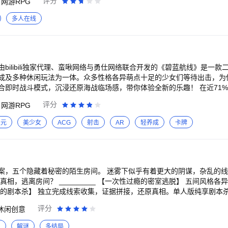
评分
网游RPG
舞台绽放魅力，挑战全场的舞蹈盛宴。炙热
，组成默契的团队，共同演绎精彩的广场舞。音乐的节奏扣人心弦，舞步
多人在线
跃动，极限手速大挑战】 让指尖在音符间跳跃，让手速在挑
为你挑战自我极限的舞台，让你感受到手指舞动的魔力。以优雅的姿态和
，成为手速挑战中的巅峰玩家。现在，让我们一起投入到指尖的跃动和极
，时尚的界限不存在，每一次换装都是一次
各种不同风格的服装，从经典的复古款式到前卫的潮流时尚，从优雅的宫
bilibili独家代理、蛮啾网络与勇仕网络联合开发的《碧蓝航线》是一款
友拍照是一种美妙的方式，让我们与世界各
成及多种休闲玩法为一体。众多性格各异萌点十足的少女们等待出击，为
灯光下，我们可以留下珍贵的合影，记录下彼此欢乐的时刻。每一次拍照
斗模式，沉浸还原海战临场感，带你体验全新的乐趣！ 在近71%的表面被海水覆盖
们的友谊留存在每一张照片中。
明伴随着海域成熟发展。而一切的平静被突然出现在海洋中的未知敌人—
评分
网游RPG
。为了夺回曾经的辉煌，白鹰、皇家、铁血、重樱等几大阵营联合起来成立
从细微的惯性系统到爽快的全弹
次元
美少女
ACG
射击
AR
轻养成
卡牌
予以敌方痛击，让指挥官们如同置身瞬息万变的战场上，运用精妙的策略
 【强大画师阵容，塑造各色魅力少女！】 汇聚强大画师团队，
，众多性格萌点各异的少女们，与指挥官一同驶向大海与远方！指挥官，
统，细数共同经历的征战与传奇！ 【激烈的PVP，争夺无敌之名！】 陷身过
案，五个隐藏着秘密的陌生房间。 迷雾下似乎有着更大的阴谋，杂乱的
其他指挥官实时交锋，改变世界格局，于茫茫大海之上开辟属于你的征程
房间？ _________ 【一次性过瘾的密室逃脱】 五间风格各异的不同密室，一局
。单人版纯享剧本杀，一个人的烧脑推
超多游戏彩蛋】 不断
评分
休闲创意
辑创意全在线的谜题】 不仅有逻辑流畅的谜题设计，更有意想不到的创意
通
解谜
多结局