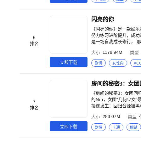
闪亮的你
《闪亮的你》是一款娱乐
努力练习进阶提升，成功通过选秀出道，逆风
6
是一场自我成长修行， 
排名
我们尊重每一个不同的你
1179.94M
大小
类型
吧！逐梦前行，我的世界，终将人声鼎沸！ 【逐梦星途从来不是孤狼
有玩家专属艺人圈，你可
立即下载
剧情
女性向
AC
组队共赴公演。请你相信，娱乐圈里真挚的情谊一
拳脚！】 从现在开始钻
“人气垫底，无人问津”的标签，去享受
房间的秘密3：女团
的热情一样触动人心！】 
绝AI谱曲，坚持创作初心的唱作
《房间的秘密3：女团回
不倒，自身艺能过硬才是
的N市，女团“几何少女
7
等），你可以在演艺工作
接连发生：回归音源被黑
排名
见！
快破解谜题，挖掘偶像真实
283.07M
大小
类型
立即下载
剧情
卡通
解谜