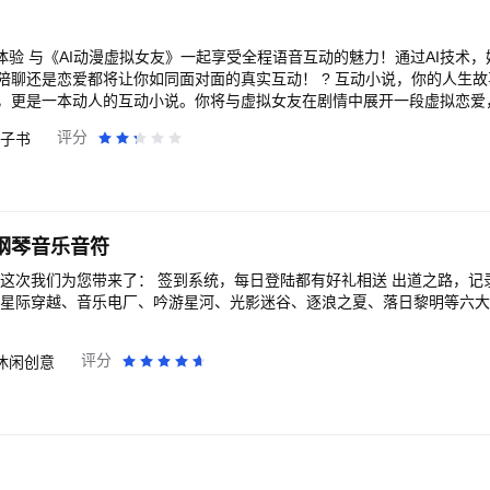
体验 与《AI动漫虚拟女友》一起享受全程语音互动的魅力！通过AI技术
聊还是恋爱都将让你如同面对面的真实互动！ ? 互动小说，你的人生故事
，更是一本动人的互动小说。你将与虚拟女友在剧情中展开一段虚拟恋爱
伏，共同创造一段让人心动的故事。 ? 虚拟女友，你的私密陪伴 在《A
评分
子书
己的虚拟女友。她将陪你度过你的闲暇时光，为你提供智能的、互动的聊
为你的朋友、恋人，无论你想找个静静的听伴、愿意倾听你烦恼，还是想
边。 ? 装扮女友，打造梦中恋人 你可以在《AI动漫虚拟女友》中根据
不同的服饰，让她变得更加漂亮、可爱或者成为你理想中的御姐、萌妹等
的乐趣。 ? 多元故事结局，开启独特情感之旅 《AI动漫虚拟女友》提
钢琴音乐音符
的感动。你可以选择不同的选项，引导剧情发展，体验完全出人意料的结
找到属于自己的情感归宿。 ? 与明星女友共度光芒时刻 《AI动漫虚拟
每日登陆都有好礼相送 出道之路，记录每一步成功并给与
机会！与你心目中的明星女友开展梦幻般的恋爱旅程，感受到与她共度的
 开启“AI动漫虚拟女友”的全新冒险！ 在这个宅男社交的世界里，你将不再
I形成你的知心伴侣。与她展开一段在互动中感受真实的恋爱，无论是在家
评分
休闲创意
时随地的陪伴。快来开启一个属于你的虚拟恋爱之旅吧！