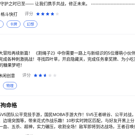
，幸存者们便将意识上传至虚拟网络「盖亚」，寄希望于此延续生命火种
评分
格斗快打
，名为「视骸」的怪物自数据源层诞生，意图侵害人类文明。 为了应对视骸危机，盖
以神名，这便是修正者。 而你将作为修正者们的管理员，加入深空之眼，
力
卡牌
幻想
魂灵。 ----------------------------------------------- 【智
度3D建模，酷炫战斗畅享动作游戏快感！在这里，你将化
。三位修正者同屏登场作战，AI队友全程辅助配合，提升战力让战斗之路不孤
相扣，体验酣畅淋漓的战斗方式。更
绊的伙伴们编入小队，并肩作战默契加成，施展「连携奥义」助力锁定胜局。 【
大冒险再续新篇！ 《割绳子2》中你需要一路上与新结识的5位爆萌小伙
体验高自由度强化词条战斗。探索未
完成各种刺激挑战！寻找四叶草，开启隐藏关，完成任务拿奖牌、为小吃
组合强化战斗。每一次不同的词条搭配，都会带来不一样的畅玩体验，让
m的糖果梦吧！
角色定位的模式，在赋予每位修正者专属攻击手段的
评分
休闲创意
案。自由调整神格、刻印的搭配，针对不同战局，搭配各式技能流派，为
物理
不拘命格
V5团队公平竞技手游，国民MOBA手游大作！5V5王者峡谷、公平对战，
、边境突围等，带来花式作战乐趣！10秒实时跨区匹配，与好友开黑上分
一血、五杀、超神，实力碾压，收割全场！敌军即将到达战场，王者召唤
耀》！