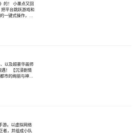
》的！ 小墨点又回
》把平台跳跃游戏和
典的一键式操作，跟
玩家都能找到适合自
扭蛋机系统全部摇
它的朋友们一起跳跃
畅，动作更加Q萌可
 多达24个全新特
家、以及超豪华画师
遇！ 【沉浸剧情
。都市的绚丽与神
走向，每一次选择
曲家创造的充满时尚
频通话外，他会通过
，陪伴在你的日常
起，从零开始装潢你
知道作物如何丰收
重建农业帝国的小
正者，并组成小队