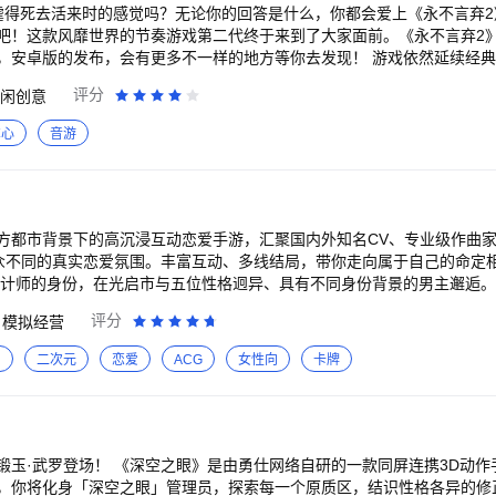
》虐得死去活来时的感觉吗？无论你的回答是什么，你都会爱上《永不言弃2
吧！这款风靡世界的节奏游戏第二代终于来到了大家面前。《永不言弃2
，安卓版的发布，会有更多不一样的地方等你去发现！ 游戏依然延续经
跳过尖刺、高台和更多新障碍；18个全新设计的关卡，3种难度，让所有
评分
闲创意
喜爱的小墨点，小墨点家族又增添24个全新的角色，依然可以通过经典的
； 在这个充满致命尖刺和高台的独特超现实水墨世界里，与小墨点以及
虐心
音游
作的动感音乐，延续《永不言弃!!》音乐类很好的品质； 画面更加精美流
级，还有隐藏关卡等你探索； 关卡优化，三种难度可供选择，解锁更容易；
方都市背景下的高沉浸互动恋爱手游，汇聚国内外知名CV、专业级作曲
众不同的真实恋爱氛围。丰富互动、多线结局，带你走向属于自己的命定相
设计师的身份，在光启市与五位性格迥异、具有不同身份背景的男主邂逅
未解的谜题与时空交错的命运都将在此上演。你将面临光与夜的不同命运
评分
模拟经营
【精致视听盛宴】豪华画师团队倾力创作的细腻写实的游戏画面，专业作
你带来难忘的恋爱体验。 【真实陪伴互动】除短信、电话、朋友圈、视
习
二次元
恋爱
ACG
女性向
卡牌
互动。经期、提醒、记账、心情——他会用心记得你生活里的每一个细节
到游戏外的生活之中。 【自由装扮小屋】时尚家居，随心搭配，与他一
1专属时光。多样互动玩法，与心爱的人日夜相伴。 【全新农场系统】想
？想经营一片属于自己的农场吗？来丰果农场，与他一同努力耕作，向着
自研的一款同屏连携3D动作手游。以虚拟网络
，你将化身「深空之眼」管理员，探索每一个原质区，结识性格各异的修