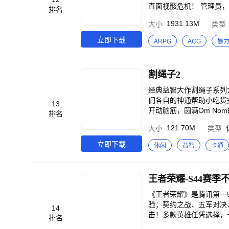
直面视骸危机！ 管理员，守护之时已至—— 让我们携手共战，修正未来。 ----------------------------------------------- 当
排名
「那场灾害」席卷旧世界
1931.13M
大小
类型
并非安全之所，伴随着时代发展
亚自检程序进化出人格化实体，并为他们冠
立即下载
ARPG
ACG
暴
与他们一同深入视骸肆虐之境，反抗倾覆在即的命运，屹立不屈的
能队友同屏出击；打造高品质连携3D动作手游】 次世代高精
身管理员，组建修正者小队
割绳子2
奥义高燃一击；畅爽连招拳拳到肉】 正统动作手游操作流派，角色技能连段环环
有华丽合击相伴，将心怀羁
经典益智大作割绳子系列
Roguelike； 随机组合多样可能】 游戏内置新颖游玩模式，汲取Roguelike之魂，
们各自的神通帮助小吃货
13
知旅途，收集各式词条，
开动脑筋，圆满Om No
排名
【全开放式流派养成； 战斗风格自由切换】 有别于传统标签限制
121.70M
大小
类型
同时，提供多样化培养方
属玩法！
立即下载
休闲
益智
卡通
王者荣耀-S44赛季
《王者荣耀》是腾讯第一5
验；契约之战、五军对决
14
击！多款英雄任凭选择，
排名
准备团战，就在《王者荣