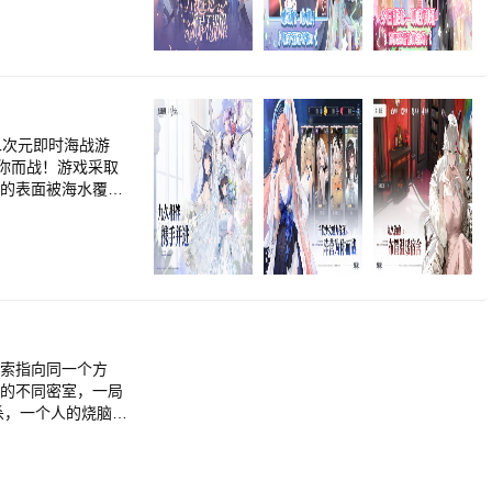
的律动翩然起舞，
精准的击打，你将
限手速的大挑战
廷风格到酷炫的街
二次元即时海战游
你而战！游戏采取
都是一次与朋友们
—拥有压倒性战力
了第三方抗争阵线
搭配和灵活的操
属于您的时刻已经
线索指向同一个方
！