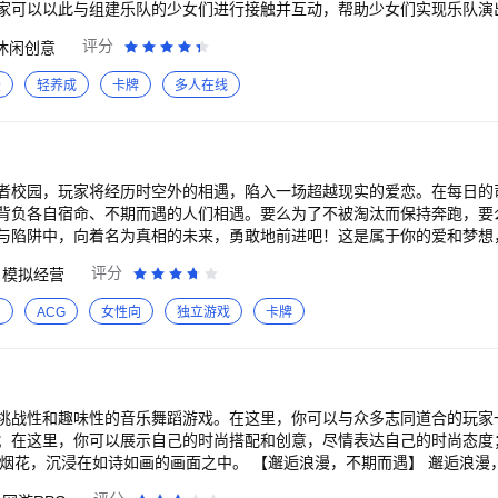
可以以此与组建乐队的少女们进行接触并互动，帮助少女们实现乐队演出的梦
评分
休闲创意
Dream!》企划已发行的全部歌曲之外，游戏还收录了大量全新原创曲，以
漫
轻养成
卡牌
多人在线
匹配，和其他玩家一起完成演出。协力模式最高支持5人同时游玩！ 【邂逅风格迥异的少
标的Hello、Happy World！ 由名门大小姐学校月之森女子学园所组成的乐
E A SUILEN
者校园，玩家将经历时空外的相遇，陷入一场超越现实的爱恋。在每日的
背负各自宿命、不期而遇的人们相遇。要么为了不被淘汰而保持奔跑，要
与陷阱中，向着名为真相的未来，勇敢地前进吧！这是属于你的爱和梦想
评分
模拟经营
爱
ACG
女性向
独立游戏
卡牌
挑战性和趣味性的音乐舞蹈游戏。在这里，你可以与众多志同道合的玩家
；在这里，你可以展示自己的时尚搭配和创意，尽情表达自己的时尚态度
画的画面之中。 【邂逅浪漫，不期而遇】 邂逅浪漫，是一段美丽的旅
界各地的舞友相遇，彼此间的那一瞬，仿佛时间凝固，心灵相通。这是一