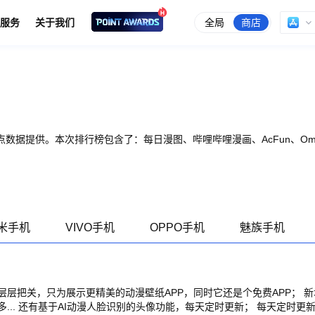
全局
商店
服务
关于我们
数据提供。本次排行榜包含了：每日漫图、哔哩哔哩漫画、AcFun、O
米手机
VIVO手机
OPPO手机
魅族手机
层把关，只为展示更精美的动漫壁纸APP，同时它还是个免费APP； 新
... 还有基于AI动漫人脸识别的头像功能，每天定时更新； 每天定时更