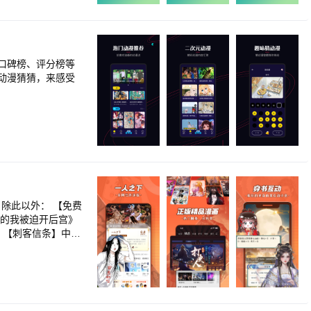
离》《人身危机》
的BJ邻居》《枯萎
口碑榜、评分榜等
动漫猜猜，来感受
以外： 【免费
世的我被迫开后宫》
形者”，最终成为一
破解，陷入即将毁灭