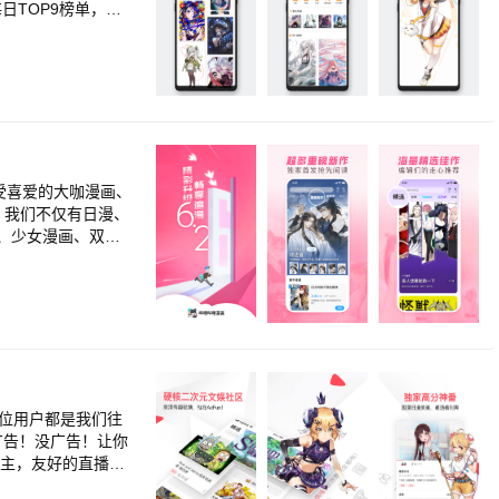
日TOP9榜单，精
P即可收货美图； 收
示； 更多功能持续
受喜爱的大咖漫画、
、少女漫画、双子
家家》、《葬送的芙
漫画)、《名侦探柯
色四叶草》、《五等
间百里锦》、《镇魂
师》、《全能高
你爱看老福特、晋江、
一位用户都是我们往
广告！没广告！让你
、《装备我最
P主，友好的直播氛
多多，风格多多，
看剧一边刷弹幕，