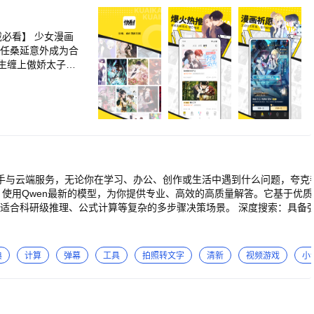
海
日韩，少女，热血，
前任桑延意外成为合
人之下】首部登上日
重生缠上傲娇太子爷
产动画，全网播放量
口吃内向的公爵家小
巧克力；阿拉德：宿命
，却发现昔日温柔粘
一人之下、斗破苍
利用”的两个实验体间
 周日看中国惊奇先
的小狗会被吃掉的》：
狸似乎也没有那么
S美图、新作预告等
新【漫动
残暴君王不受宠的小
、助手与云端服务，无论你在学习、办公、创作或生活中遇到什么问题，夸克
福利
..？ 《这一世我
评论、弹幕一起嗨，
家主，重振家族帝
适合科研级推理、公式计算等复杂的多步骤决策场景。 深度搜索：具备
享漫画菌
作。多种文风，用语得体。 表达清晰：回复结构化呈现，含图表与分点
代》：全球进入以鬼
结果优化：搜索结果更直观、更智能，节省时间更省心。 纯净体验：界面简
典
计算
弹幕
工具
拍照转文字
清新
视频游戏
小
解锁专属于你的沉浸
与其中帮助人物做
语言即时互译与语义理解，阅读外文网页更顺畅。 【夸克小说】 海量书库：百万
沉浸阅读更舒适。 AI听书：多音色自然朗读，声音流畅真实，沉浸体验更
如果你在使用产品过程中遇到了任何问题或需要我们协助，