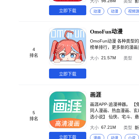
98.28M
大小
类型
影
汉化组超用心！ 【小众港漫、精致欧漫、VOMIC有声漫】 经典港漫《海虎》、欧漫《父与子》《疯狂山脉》、美漫、
其乐无穷！ -还有更精彩
漫威漫画、网飞同款、港
扬！兽道》等等国漫日漫
立即下载
动漫
动漫
视频
失望！ 快下载b站旗下看漫画app吧！快看漫画和小说，畅享阅读乐趣。这里还有bilibili热点IP共同打造的脑洞漫画大
核技术宅们的聚集区；更
作！此外，我们还提供有声
况，球员的精彩瞬间，掌
大量优质作品，我们也鼓励读者原创！
生活如此美妙~ 还有更多好看的舞蹈区
OmoFun动漫
利多又香！ 快看我们的
通过以下方式联系我们： 官方邮
OmoFun动漫 各种类
榜单排行，更多新的漫画
4
排名
21.57M
大小
类型
立即下载
画涯
画涯APP-追漫神器。 【免费漫画】 海量高清全彩漫画免费看，国漫、日漫、韩漫、搞笑漫画、真人漫画、纯爱漫画、
同人漫画、热血漫画、玄
5
选小说】 仙侠、宅斗、
排名
越、历史、异能、种田、西方、重生、
67.21M
大小
类型
新
好圈子、发现宝藏组织，
犬、灵能百分百、傲娇、
立即下载
漫画
动漫
小说