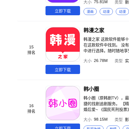
75.81M
大小
类型
新
创新前沿的设计，沉浸式漫
动画同名漫画！选拔高中之神决战开始！ 【热播韩剧原作】 《心灵的
限探索，右滑的下一个，
《柔美的细胞君》：32
立即下载
漫画
动漫
动漫
展示漫画内容不间断自动
的钢铁直女，遇上九百岁的老狐狸！ 
猫变神兽？懵懂公主落入恋爱
新人登录即送咚豆，官方
韩漫之家
韩漫之家 这款软件能够
在这款软件中找到。 没
15
中进行选择。随时随地享
排名
26.78M
大小
类型
实
立即下载
韩小圈
韩小圈（原韩剧TV），
捷的找剧追剧服务。 【精彩内容等你来看】 《与恶魔有约》霸道女总裁金裕贞x恶魔保镖宋江，超高颜值组合上演先
16
婚后爱~ 《国民死刑投
排名
苏古早韩剧。 《搞笑一家人》高分
98.15M
大小
类型
影
韩影应有尽有，口碑好剧
松追剧。 【轻松追剧丝滑
立即下载