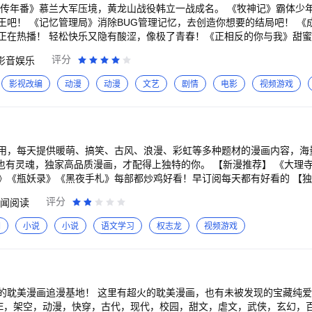
快处理！ 反馈方式： -软件反馈：设置->意见反馈 -邮件反馈：kksupport@ser
仙传年番》慕兰大军压境，黄龙山战役韩立一战成名。 《牧神记》霸体少年
记忆管理局》消除BUG管理记忆，去创造你想要的结局吧！ 《成也萧河》学霸游戏恋爱两不误。 
正在热播！ 轻松快乐又隐有酸涩，像极了青春！《正相反的你与我》甜蜜上
战1994》热播中，顶配港星阵容，97前夜上演四方权斗！ 《超级马
评分
影音娱乐
水管工这回上天了！ 《河狸变身计划》热播中，大火蜥蜴表情包出处，一起
中！寒门学子李宏毅意外与公主孔雪儿一夜春风后却被抛弃？看状元面首与
影视改编
动漫
动漫
文艺
剧情
电影
视频游戏
一波笑到停不下来！ 《心间错》朱正廷怀揣半心，意外邂逅千年灵柳哈妮
才的童年究竟是什么模样？ 《万物生灵》系列B站持续热播中！乡村兽医
童年！ 《地球·劫后重生》聚焦多次灾难
荷马史诗：从神话到科学》来看奥德赛背后的历史故事 《一线》《天网》
周六20:05，经典歌曲全新改编，唱将集结，共赴国乐佳约！ 《天赐的
用，每天提供暖萌、搞笑、古风、浪漫、彩虹等多种题材的漫画内容，海
竞演，看文物代言人如何用说唱歌舞让国宝活起来！ 《星愿时刻与爱同频2
金石文物为钥，探寻文物背后的历史脉络，解锁中华文明的千年密码！
》《瓶妖录》《黑夜手札》每部都炒鸡好看！早订阅每天都有好看的 【独
画作品，原本两看相厌、互不信任的帝后，因为意外而互换了身体。阅读量
评分
闻阅读
朵啦！》：当废宅大叔遇到猫耳少年，这样的同居组合会有什么化学反应
神在下》：人气漫画，电竞大神，在线撩汉； 《男装店与“公主殿下”》：
词
小说
小说
语文学习
权志龙
视频游戏
关； 《放学别走》：漫漫何其多新作，于乐因为不得不偿还的人情，代
有之一； 《捶地三尺有神灵》：唯美古风漫画，地府公职人员千里寻妻为哪般？
门韩国漫画、恋爱漫画、热血漫画、腐漫画、武侠漫画、冒险漫画、科幻
愈漫画、内涵漫画、都市漫画、悬疑漫画、恐怖漫画、校园漫画、总裁漫
小说资源，在原有漫画基础
的耽美漫画追漫基地！ 这里有超火的耽美漫画，也有未被发现的宝藏纯爱
画，同名漫画小说一起看，畅享双倍快乐！ 【全彩漫画，给你开心】超高清的全
BE，架空，动漫，快穿，古代，现代，校园，甜文，虐文，武侠，玄幻，