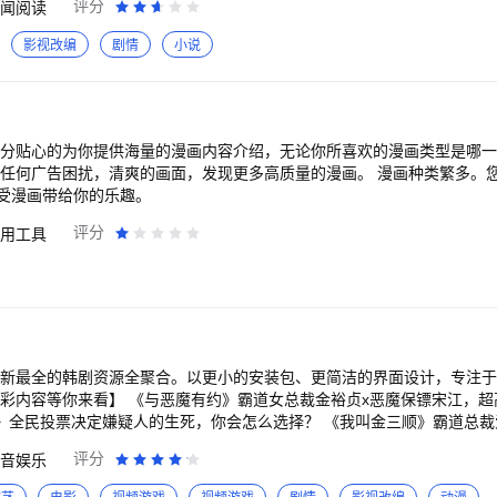
评分
闻阅读
画内容氛围，欢迎来到酷炫潮流的PODO漫画世界 2.轻松发现心仪的漫
声音》：人气韩剧《心里的声音》原作漫画。
可能就是你的心仪之选 3.畅享阅读 自动滑屏，不用动手也可以看完整个
亿点击量的人气作品，同名漫改剧即将上线，抢先看剧情！ 《我的室友是
影视改编
剧情
小说
用券
《家》：人气韩剧《甜蜜家园》原作漫画！ 【顶流新作】 《我的野蛮萌友》：黑
圈套！ 《该死的告白日》：穿越成小说女主，甜蜜恋爱竟变成智斗丧尸？ 【多重
福利多又香！ 欢迎关注咚漫官方帐号@咚漫漫画
十分贴心的为你提供海量的漫画内容介绍，无论你所喜欢的漫画类型是哪
有任何广告困扰，清爽的画面，发现更多高质量的漫画。 漫画种类繁多。
受漫画带给你的乐趣。
评分
用工具
最新最全的韩剧资源全聚合。以更小的安装包、更简洁的界面设计，专注
票》全民投票决定嫌疑人的生死，你会怎么选择？ 《我叫金三顺》霸道总
家庭情景喜剧，下饭必备，横扫一切不开心！ 【海量资源告别剧荒】韩剧、韩综、
评分
音娱乐
随心选择，做你专属的追剧大本营！ 【高清播放及时更新】高清画质清
流畅】操作方便快捷，浏览更省流量。简洁易用毫不费力，随时随地即点即播。 【