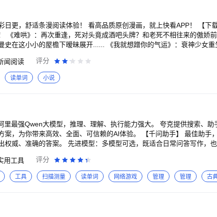
胎转世的人，回忆起前世的爱。 【一人之下】“如果有一天，你发现自己和别
身秘密的张楚岚和没有任何记忆“不死少女”冯宝宝开启了“异人”之旅。 还有“航海王（
、通灵妃、琅寰书院、斗罗大陆等”等三万多部热门漫画等你来撩，涵盖
舒适条漫阅读体验！ 看高品质原创漫画，就上快看APP！ 【下载必看】 少女漫画
味！ ★二十播放量过亿国漫动画等你看★ 【狐妖小红娘】B站首
！ 《难哄》：再次重逢，死对头竟成酒吧头牌？和老死不相往来的傲娇
全网播放量超32亿，口碑爆棚。最新篇章“竹叶篇”3月正式开播。 【一
史在这小小的屋檐下暧昧展开...... 《我就想蹭你的气运》：衰神少女
画，全网播放量超20亿 【从前有座灵剑山】中国首部登陆日本电台的国
我的就不许去找其他人了！”纯情小狼狗低头委屈求爱。 《橡树之下》：
评分
新闻阅读
气王”上线首日3分钟B站弹幕池爆满破纪录，全网播放量破8亿 还有爱神
小可爱雪媚娘和糙汉狼狗脏脏包先婚后爱的宿命互补爱情史。 奇幻世界漫画——在异
每日有漫画更新精彩剧情追不停★ 周一看航海王、王牌御史、
见，我的国王》：穿越进已逝古国的张黎只为寻找曾经朝夕相处的“石像”
读单词
小说
名单、灵契、爱神巧克力等 周三看从前有座灵剑山、银之守墓人等 周四看
君”。这一次，能否与他成功相守...... 《人鱼陷落》：相依为命又互相“
叫白小飞、应声入网、王牌御史等 周六看狐妖小红娘，一人之下，戒魔人等
挥大佬白狮alpha和呆萌傲娇人鱼omega相互依偎的陪伴之旅。 《说谎
天天都有漫画更新，精彩剧情追不停 ★让社区动起来全新【看看】上线★ 你想
食动物的秘密！说谎的可爱小狗可是会被狐狸牢牢缠住的。不过，这只狐
完漫画一定要来这看看哦。 超多搞笑、新番、热血ACG短视频；众多CO
然会在此与大家进行交流！ 你也可以跟大家分享你喜欢的视频或者美图哦。 ★全
心声意外让暴君变身满级宠爱父君。 《炮灰闺女的生存方式》：穿越成
用阿里最强Qwen大模型，推理、理解、执行能力强大。 夸克提供搜索
入了声优演绎、音乐音效等，让你有更加丰富的阅读体验。快来看看吧。 ★二次元
王，却不想一不小心成了暴君的心尖宠？这宫廷之争，到底要如何生存....
验。 【千问助手】 最佳助手，使用Qwen最新的模型，为你提供专业、高效的高质量解答。它基于优质知识源与强大的推理能
，搞笑普林斯表情包上线，拥有二次元特有交流语 【弹幕评论】吐槽、
家族头脑出众的私生女却被恶毒亲戚夺走一切。重活一世，蒂亚决定成为
出权威、准确的答案。 先进模型：多模型可选，既适合日常问答写作，也
读】横版、竖版，左右翻页多种阅读模式自由切换，随时随地各种姿势尽
决策。 文采出众：从公文、论文到社交媒体文案，支持全体裁、多场景写
评分
实用工具
职业——死灵法师，从此高坐骸骨神座，行走生死之间。 《全球诡异时
炼要点、转换格式。 【AI搜索】 高效检索：查资料、看资讯、找答案，夸克帮你快速找到最合适的结果。 智能理解：搜索更懂你，自动
养无敌鬼灵，称霸诡异复苏的世界。 祈愿模块——解锁更多打开漫画新姿势！
题。 AI总结：即时生成摘要，汇总重点信息，让复杂问题一眼看懂。 
工具
扫描测量
读单词
网络游戏
管理
管理
古
以动起来，还可以按照你的选择演绎不同的故事！ 每次祈愿必有回响，
滑动，直接观看全部内容；也可以与人物交互触发下面情节；甚至可以参
构优化。 夸克扫描王：拍照识别文字与表格，自动提取、整理、总结。 夸克翻译：多
情穿越、悬疑探案、玄幻修仙，应有尽有。 极致阅读：排版清爽、操作便捷，
荐，海量漫画挑你想看
、文件安心存储。 多端同步：手机电脑随时看。 超级播放器：高清画质、AI字幕，沉浸式观影体验。 