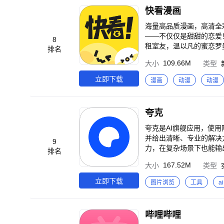
的话，就去找狐妖“购买”一项服务，让投
快看漫画
人不一样”。为了解开爷爷和自
贼王），火影忍者、传武
海量高品质漫画，高清全彩日更，
悬疑，耽美，科幻，治愈，校园等各类题材满足你口
——不仅仅是甜甜的恋爱
8
部播放量破亿的国产动画，
租室友，温以凡的蜜恋罗曼
排名
本电视台黄金档的中国动
只为蹭他的气运。“蹭了
109.66M
大小
类型
破8亿 【灵契】“国漫人
姐遇上温柔宠妻的直男骑士。娇
之门、我叫白小飞、中国惊奇先生等精彩动画你看。 ★
世共享浪漫之旅！ 《再
立即下载
漫画
动漫
动漫
我为苍生等 周二看妖怪
人的他成了冷漠无情的“暴
穹、通灵妃等 周五看我
的“相爱相杀”史，战术指
生、通职者、帝王侧等 从周一到周日，
被狡猾的狐狸发现假装肉
夸克
要ACG内容的都在这，看
可恶......？ 爽文大女主漫画——美貌与智慧并存，领略女王风采！ 《暴君一家靠听她心声续命》：开局穿书悲惨冷宫
等。 还有我们的大神作者仍
公主处处被污蔑？！一句
夸克是AI旗舰应用，使
画】来袭★ 在漫画阅读中融
女儿，为了活命只能逃离君
并给出清晰、专业的解决方案，为你带来高效、全面、可信赖的AI体
9
【萌表情包】萌萌企鹅娘
来当家主》：穿越成第一
力，在复杂场景下也能输
排名
神吐槽顶起来 【畅享阅
国巅峰！ 热血少年漫画——异能修仙末世悬疑全部搜罗！ 《死灵法师：我即是天灾》：游戏降临现实，世界规则颠
长处理复杂逻辑与多步骤
167.52M
大小
类型
覆。转职成为唯一性隐藏
多模理解：文字、语音、拍照都能对话，还可以上传文档、提
制鬼的人鬼共存时代，林风靠着系统培
理解意图，答案更贴近问
立即下载
图片浏览
工具
ai
你心中的漫画人物不仅可
归本质。 【AI生产力工具】 AI写作：全体裁写作，写方案、报告、文案，都能一句话生成，逻辑流畅自然。 拍题批改：拍题答疑，难题讲解详实准确，学习效率倍增。 夸克PPT：输入主题即可生成
式体验。你可以不再上下
专业演示文档，自动排版与结
出选择！ 软件特色： 1.精彩原创漫画，每日更新追漫不停 2.经典IP改编，创意诠释经典魅力 3.海外热门佳作，畅意享
级正版藏书，都市爽文、言
哔哩哔哩
受视觉盛宴 4.个性化推
盘】 超大空间：6T超大空间，照片