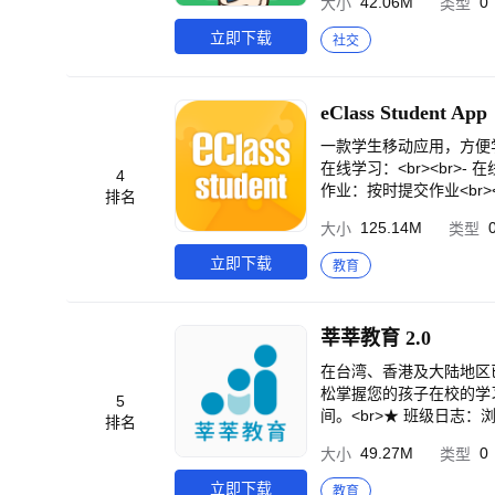
42.06M
0
大小
类型
或面对升中隐忧，都有各路
方法，帮助小朋友提升学习
立即下载
社交
评价及学校排名进行分析<
于教育王国讨论区，用户可
- 同路人与你分享箇中学习
eClass Student App
提琴，资源共享下能觅得心
即追看热门教育话题<br>
一款学生移动应用，方便学
在线学习：<br><br>-
4
作业：按时提交作业<br><
排名
档案：记录活动并创建学生档
125.14M
大小
类型
预订心仪书籍<br><br>
问学校邮箱<br><br>-
立即下载
教育
S：购买学校提供的产品<br><br>-
划。 **学生必须先获得
主管老师确认访问权限。<br><br>
莘莘教育 2.0
请访问“eClass常见问题解
m.hk/en/eclass-faq-s
在台湾、香港及大陆地区已
松掌握您的孩子在校的学习
5
间。<br>★ 班级日志
排名
到孩子当日考试及测验成果
49.27M
0
大小
类型
送提醒：家长快抵达补习班
沟通，让您与老师都同步掌
立即下载
教育