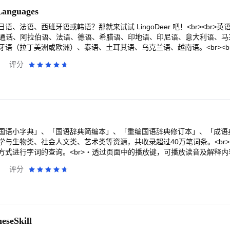
然占有特殊的地位。这是因为孩子的游戏非常符合孩子的天性。为他演奏
 Australia, New Zealand, Singapore and more than 65 countries and re
Languages
及其人际关系、获得交流经验和新知识的一种方式。<br><br>将游戏
 always keeps a dominated position in market share. <br><br>[WuKo
、培养能力，并教孩子在情绪舒适的条件下学习，并根据年龄任务进行学习。<
ted teaching force: All teachers have more than 5 years of teaching e
、法语、西班牙语或韩语？那就来试试 LingoDeer 吧！<br><br>
了解你周围的世界。在我们的应用程序中，对儿童有用的教育游戏：我们
re “one in a million”, each teacher is 100% guaranteed - to hold a Prof
、普通话、阿拉伯语、法语、德语、希腊语、印地语、印尼语、意大利语、
过音节学习，还学习数数和书写、绘画、进行语言发展，甚至进行发音体操
br>· Interactive Small Class: 1-on-1 immersive tutoring class, real-time in
（拉丁美洲或欧洲）、泰语、土耳其语、乌克兰语、越南语。<br><br>Li
的孩子准备的学校和教育游戏：2岁，3岁，4岁，5岁，6岁，7岁。<br>
 course experience: International authoritative and self-developed tex
习读写一门拥有独特字母系统的语言，例如韩语或日语<br>※ 通过结构化
低于 Android 9 的设备上，应用程序可能会变得不稳定。
评分
ative examination standards. <br><br>E-mail: contact@wukongsch.com<b
级到中级（A1-B1）的必备词汇和语法<br>※ 通过母语人士的高清录音提高
om/policy/
：抽认卡、测验、目标训练等等<br>※ 跟踪您的进度和统计数据<br>
Deer 的与众不同之处是什么？它的教学能力。<br><br>LingoDeer 不依
流利学习路径。<br><br>LingoDeer 提供同类应用中最佳的结构
言造句，而不仅仅是死记硬背和重复短语手册。<br><br>因此，用户
，并能够保持长期的学习动力。<br><br>此外，LingoDeer 支持
过敏相关的口语练习，到用抽认卡练习单词，再到午休时间的 5 分钟突击测验
国语小字典」、「国语辞典简编本」、「重编国语辞典修订本」、「成语
喜。<br><br>如果您不知道从哪里开始学习一门新语言，那就从 LingoD
学与生物类、社会人文类、艺术类等资源，共收录超过40万笔词条。<br
您需要 LingoDeer 会员资格才能访问所有课程和功能。<br><br>支持：<b
式进行字词的查询。<br>・透过页面中的播放键，可播放读音及解释内容
<br>邮箱：hi@lingodeer.com<br>https://m.me/lingodeer
ps://pedia.cloud.edu.tw/
评分
eseSkill