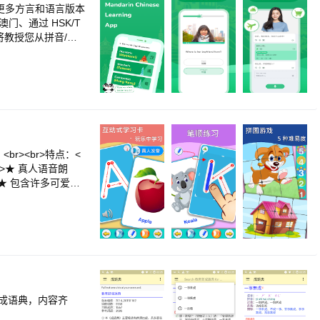
，更多方言和语言版本
门、通过 HSK/T
l 将教授您从拼音/注
力，ChineseS
课程……专为认真学习者
有知识卡片，让您不再
松巩固知识。<br>
您的学习成果。课程包
利之路：学习通过 HSK
您选择的地道汉语发
习：一笔一划地学习书
<br>2. 复习标
r>★ 真人语音朗
式：练习使汉字、单词和
>★ 包含许多可爱的
br>- 100 多个
功能！<br><br>
r><br>- 完全
片语及图片提高学习
：探索实用中文，让您
r>★ 英语学习的最
在HSK 1-5级日
学习。<br>★ 记
所有词汇（配备SR
单字!<br>★ 可
搜索功能，方便您创建
<br>★ 良好的操
r>5. 还有更多精
+声调符号进行学习，挑
版成语典，内容齐
eseSkill</b>