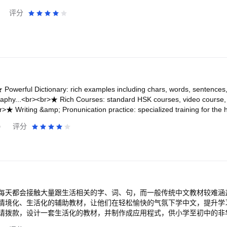
<br>服务条款：https://www.chineseskill.com/terms-conditions
seskill.com/privacypolicy-html<br><br>联系我们：nihao@chineseskil
评分
、韩语、日语、法语、德语、土耳其语、俄语、越南语、葡萄牙语、意大
r><br><i>某些功能可能仅适用于普通话（中国大陆）或普通话（台湾）。
owerful Dictionary: rich examples including chars, words, sentences
igraphy...<br><br>★ Rich Courses: standard HSK courses, video course,
>★ Writing &amp; Pronunication practice: specialized training for the h
ce with AI: practice with your favourite virtual charcter<br><br>★ HSK 
0
评分
u a lot<br><br>★ Practical Tools: pinyin news, flashcards, Chinese to 
more appendices...<br><br>Get it now! Join our Telegram group if you 
e05NzJl<br><br>【User Reviews】<br>「This is the best app you could p
rning Chinese.. it has a lot of features in it and probably worth everyt
 a great app to learn Chinese . You can just read HSKs to learn . You
d compare it with the native Chinese pronunciation. Thank you for ma
9;m really enjoying this app. It has so much to offer and more and m
每天都会接触大量跟生活相关的字、词、句，而一般传统中文教材较难涵
retty soon after I tried it. Edit - thank you for fixing the issue I raise
情境化、生活化的辅助教材，让他们在轻松愉快的气氛下学中文，提升学
<br><br>「Amazing app ever for study Chinese」<br>ABDLMEJED E
请拨款，设计一套生活化的教材，并制作成应用程式，供小学至初中的非
l. you must try to download this app」<br>Andka Impact
合共100篇教材，其中90篇是阅读篇章，分三大生活主题(《我和我的家