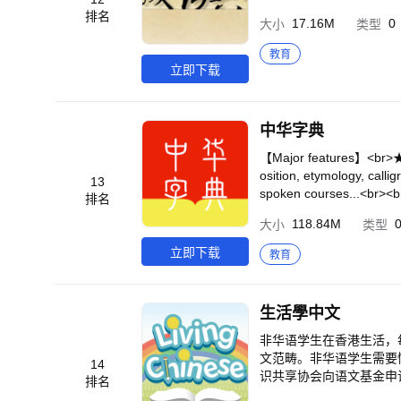
现在就提升你的中文水平吧！💪<br>
排名
私政策：https://www.chine
17.16M
0
大小
类型
的语言：英语、西班牙语
教育
地语、阿拉伯语、泰语。<b
立即下载
中华字典
【Major features】<br>★ P
osition, etymology, call
13
spoken courses...<br><br
排名
ese<br> <br>★ Oral practi
118.84M
大小
类型
ake a mock test, save yo
verter, chat classroom, 
立即下载
教育
https://t.me/+-HAJP76ub
here when it comes to lea
well Kinyua<br><br>「That
生活學中文
our own pronunciation an
>Fatima Sh<br><br>「I&#3
非华语学生在香港生活，
d. I upgraded to premium p
文范畴。非华语学生需要
14
br>Alexandra Longacre
识共享协会向语文基金申
排名
>「It is very very helpfu
「生活学中文」App提供