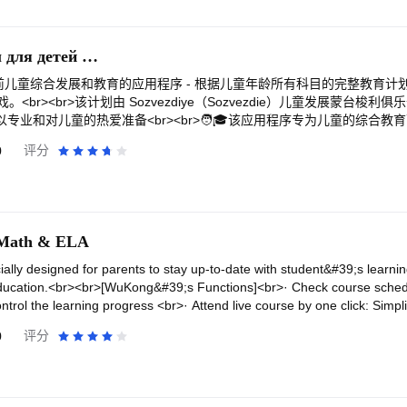
到这种状况，连络莘莘让您孩子的补习班一起加入！
Развивающие игры для детей 2-7
学龄前儿童综合发展和教育的应用程序 - 根据儿童年龄所有科目的完整教育计划，
br><br>该计划由 Sozvezdiye（Sozvezdie）儿童发展蒙台梭
队以专业和对儿童的热爱准备<br><br>🧑🎓该应用程序专为儿童的综合
和数字，学习阅读、写作和计数、绘画和做许多其他创造性的作品，了解
0
评分
佳准备，也是 2 至 7 岁儿童的全面发展，包括额外的领域，例如：训
br>我们的应用程序的特点：<br><br>👨🎓按照成熟的教育计划进行教
岁、5岁、6岁和7岁。幼儿课程和教育游戏。<br><br>🕹️我们以游戏形
250 节原创课程，10,000 多个游戏和练习。我们不断补充我们的应用程序 
：顺序（循序渐进的训练计划）和自由（您可以按任何顺序执行所有任务）。
 Math & ELA
戏来巩固知识。<br><br>👨🎓逐个阶段的计划与通过的巩固。我们已
试，您需要了解并记住一些东西。在“聪明女孩学校”中，我们首先向孩子
lly designed for parents to stay up-to-date with student&#39;s learni
，确保材料已经掌握。每季度进行一次测试，孩子们获得真正的文凭！<br>
ucation.<br><br>[WuKong&#39;s Functions]<br>· Check course sched
家、言语治疗师的经验，他们组成了我们的课程和教育游戏，使教学不仅
ontrol the learning progress <br>· Attend live course by one click: Simpl
使不识字也能独立学习和玩益智游戏。所有任务均由专业演讲者配音。<br><b
s through one-click <br>· Flexible leave request before a class: Easy to
0
评分
字，这有助于建立联系并取得更多成就。<br><br>⭐奖励以激励和奖励成
hedule <br>· Course playback for review &amp; consolidation : Limitles
将其用于设置虚拟房间、获得宠物等等。以及完成测试后的文凭。<br><br
 difficult knowledge<br><br>[About WuKong Education]<br>WuKong Edu
用广告。<br><br>加入课程并立即开始学习！您可以免费试用！<br><
e education solution for students, and has developed into an internationa
拼图、可培养创造力、语言发展、字母表、食谱等的图画书！<br><br
 selection by 100K+ overseas families to achieve their elite-education 