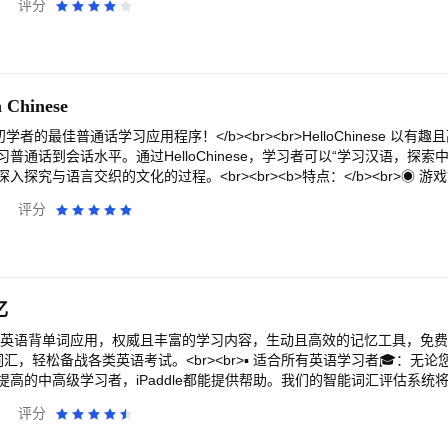
评分
度(高中初级)；学习材料形式多样有趣：包括动画、漫画及绘本故事等。另
香港的归属感，另一方面希望通过生活实践，将知识转化成能力。
n Chinese
是适合初学者的最佳普通话学习应用程序！</b><br><br>HelloChinese 以
普通话到会话水平。通过HelloChinese，学习者可以“学习汉语，探索
探究与语言交织的文化的过程。<br><br><b>特点：</b><br>◉ 
◉ 1000 多个分级故事：阅读适合您水平的引人入胜的故事！<br>◉ 沉
评分
<br>◉ 超过 2,000 个视频 - 全部由地道的中文演讲者主讲！<br>
r>◉ 语音识别可纠正您的发音，让说中文变得轻而易举。<br>◉ 专为
SK级别的系统课程。<br>◉ 为新手精心设计的拼音（发音）课程。<br>
。<br>◉ 支持简体中文和繁体中文（普通话）。<br>◉ 离线访问：
个设备跟踪学习进度。<br><br>有了这些工具，没有什么可以阻止你掌握
忆
书：https://www.facebook.com/HelloChineseApp/<br>隐私政策：http:
<br>使用条款：http://www.hellochinese.cc/terms.html<br><br>
原生的学英语背单词应用，权威且丰富的学习内容，生动且高效的记忆工具，免
ochinese.cc 联系我们。
考试。<br><br>▪ 适合所有英语学习者🎓：无论您是刚开始学英语的
高的中高级学习者，iPaddle都能提供帮助。我们的智能词汇评估系统
习法：每天只需投入8分钟，一年就能掌握高达3000个英语单
评分
养成每日学习新单词的习惯，还能显著提高您的词汇量，并且比传统学习