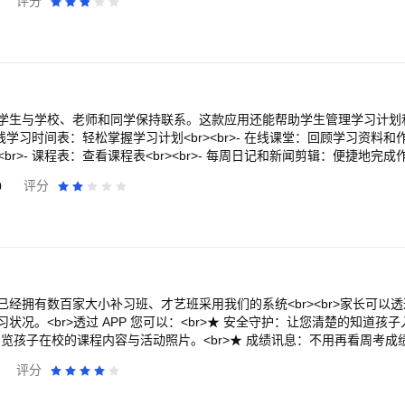
评分
家长分享经验及教育心得<br>2. 专家KOL 分享学习方法 - 专家及网
效率<br>3. 升学攻略 尽览本地海外资讯 - 计划本地升学或海外升学
br>4. 课外活动 全人身心发展 - 课外活动包罗万有，想发掘小朋友的
互相交流不同补习班、兴趣班，以至义工活动的最新消息<br>5. SEN 
体会及心得，互相打气勉励人间有情<br>6. 二手市场 易收易放 - 课本
头好<br>7. 收藏话题 随睇随倾 - 想随时随地参与个别讨论？个人化
8. PM对话 直接即时 - 遇到教育、升学难题？想跟个别用户密密倾？立即
生与学校、老师和同学保持联系。这款应用还能帮助学生管理学习计划和作业
 在线学习时间表：轻松掌握学习计划<br><br>- 在线课堂：回顾学习资料和作业<
br>- 课程表：查看课程表<br><br>- 每周日记和新闻剪辑：便捷地完成作业<
案<br><br>- 在线注册：查看所有课外活动记录<br><br>- 电子图
0
评分
学生与学校联系：<br><br>- 推送消息：即时接收学校最新通知和公告<br><
 学校日历：查看学校日历<br><br>- 数字频道：浏览学校分享的照片和视频<br>
-------------------------------------------------<br><br>*
学校分配的学生登录账号才能使用此eClass学生应用程序。如有任何登录
-------------------------------------------------- 如需了解
答（学生版）”，或通过在线咨询表格联系我们的支持团队。<br><br>https://w
tu/<br><br>支持邮箱：apps@eclass.hk
经拥有数百家大小补习班、才艺班采用我们的系统<br><br>家长可以透过
状况。<br>透过 APP 您可以：<br>★ 安全守护：让您清楚的知道孩
：浏览孩子在校的课程内容与活动照片。<br>★ 成绩讯息：不用再看周考
。<br>★ 班级通知：即时收到校内公告，例如：台风停课讯息、课程优惠
评分
前，可以发送提醒给补习班，让孩子先收拾物品。<br>★ 亲师对话：与老
握孩子的学习情况。<br><br>*注：若您孩子的补习班尚加入莘莘云端