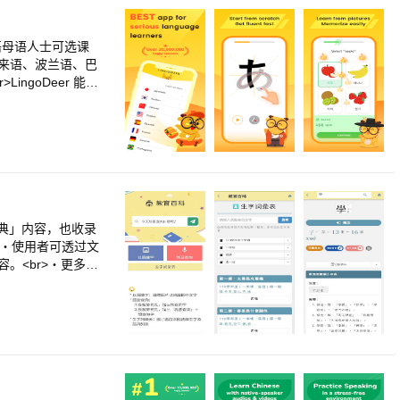
不仅是一种有趣的
gions, in most of
用于教育目的可以让
ng Education&#39;
br><br>“聪
xperience. 1% selec
英语母语人士可选课
学习字母（字母）、
essional Teacher Qu
马来语、波兰语、巴
。<br>《聪明的
teraction with teach
ngoDeer 能帮
<br>注意力！在内
tbooks, benchmarkin
的课程学习用自己的语
r>Privacy Policy:
听力和发音<br>※
※ 下载课程以供离线
赖用户自行摸索，而是提
化课程和清晰的语法讲
通过遵循这条路径，
的各种活动让用户可以
，LingoDeer
典」内容，也收录
eer 开始吧。<b
>・使用者可透过文
r>发现错误？请告诉我
。<br>・更多资