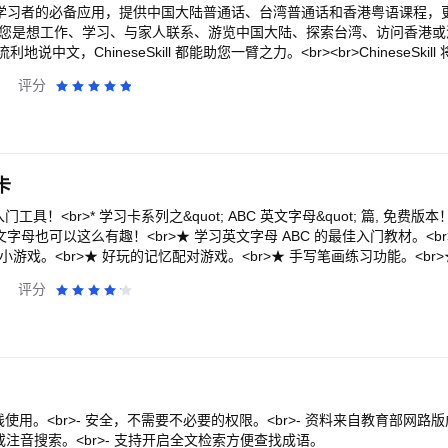
 是所有中文学习者的必备应用，提供中国大陆普通话、台湾普通话和香港粤语课程
>无论您是想工作、学习、与家人联系、游览中国大陆、探索台湾、访问香港或澳
地说中文，ChineseSkill 都能助您一臂之力。<br><br>ChineseSkil
中文词汇和实用中文语法的所有内容。如果您想提高中文的听、说、读、写能
评分
r><br>为什么选择 ChineseSkill 学习中文？<br><br>🤓 趣味十足的
ill 课程课程简短实用，并包含地道的母语人士音频和视频素材！每个单元都配
br>📖 智能复习：多种练习模式，包括集成的间隔重复系统 (SRS)，确保轻
使用我们的声调训练功能快速掌握汉语声调，然后通过您的专属 AI 导师测试
r><br>✨ 主要功能 ✨<br><br>1. 主课程：<br><br>- 清晰的流
卡
PA 同等水平考试所需的所有语法点。<br><br>- 母语人士音频和视频：熟悉
费声调训练功能：适合初学者和中级学习者。<br><br>- 每单元均包含手写练
>* 学习卡系列之&quot; ABC 英文字母&quot; 篇, 免费版本！<br><br>特点：<
<br>- 每单元均包含主题词汇：通过各种练习轻松扩展您的中文词汇量。<br>
文字母也可以这么有趣！<br>★ 学习英文字母 ABC 的最佳入门教材。<b
重复系统 (SRS)：使用智能单词卡，更好地记忆。<br><br>- 多种复习模
拼图小游戏。<br>★ 好玩的记忆配对游戏。<br>★ 手写笔画练习功能。<br
- 书签式复习：通过针对性练习，更深入地学习。<br><br>3. AI 导师：<br><
>★ 你也可以在卡片上画画！<br>★ 添加记忆配对游戏！<br>★ 添加测验
评分
您感兴趣的话题！<br><br>- 即时反馈：随时随地完善您的语法和表达。<b
入门方法，总共含有26个英文字母，每张卡片都可以听到声音, 并有相关
速和难度设置。<br><br>4. 增强功能：<br><br>- 旅行短语手册
让小朋友乐在学习。<br><br>★ 用快速，有趣和简单的方法学习语言<b
士音频，可调节。速度快，内置SRS功能。<br><br>- 流利度提升：沉浸
整的有声图卡资料库, 学习英文单字的最佳帮手。<br>★ 拼图小游戏让您乐在
RS！）。<br><br>- HSK词汇库：学习通过HSK 1-6级考试所需的
习<br>★ 新版本采用图像记忆法来记忆英文单词, 玩乐中自然而然学好英文
 HSK汉字库：学习通过新HSK 1-9级考试所需的所有汉字。配备SRS和汉字
力。<br>★ 拼图游戏都是随机产生的，是一个可以一玩再玩的教育游戏！
br>- 练习区：畅玩涵盖词汇、语法、句子构建等各项技能的小游戏。<br><b
板！<br><br>~您的支持是我们继续努力的原动力~
 自动语音评估；<br><br>- 多种文字设置：可选择拼音/注音/粤拼，或汉字
使用。<br>- 安全，不需要不必要的权限。<br>- 资料来自教育部网路
和徽章，满足竞技用户的需求；<br><br>- 离线学习。<br><br>🐼 <b>下载Chin
音或注音搜索。<br>- 支持开启全文检索方便查找成语。