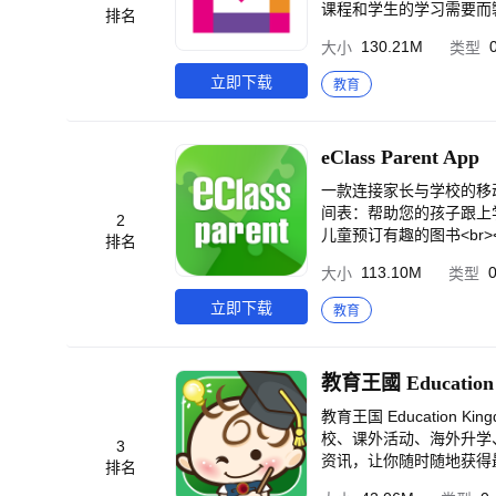
课程和学生的学习需要而
排名
亦製作资讯影片，为教师和家
130.21M
大小
类型
emm.edcity.hk)
立即下载
教育
eClass Parent App
一款连接家长与学校的移动应
间表：帮助您的孩子跟上学习
2
儿童预订有趣的图书<br>
排名
动<br><br>- 电子档
113.10M
大小
类型
br>- 电子缴费：支付学校要
学校邮箱：访问您的学校邮箱
立即下载
教育
r><br>- 电子POS：购买学校提供的
学校的订阅计划。<br><
登录问题，家长可联系学校确认访问权限。<
网站”了解更多家长应用程序信息，
pps@eclass.hk
教育王国 Educatio
校、课外活动、海外升学、
3
资讯，让你随时随地获得
排名
题。<br><br>教育王