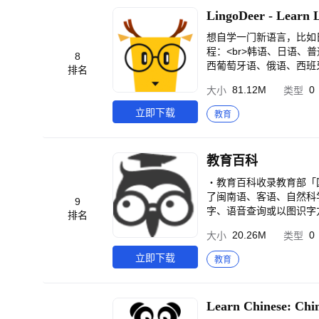
系统中，游戏一直并且仍
s come from US, Canada,
LingoDeer - Learn 
消遣，而且是塑造成人世界
which, WuKong Education
您培养沟通技巧、领导素质
s Advantage]<br>· Top-ra
想自学一门新语言，比如日语
明的男孩学校”：学习和
ted excellent teachers a
程：<br>韩语、日语
8
数字、学习阅读，不仅通
alification Certificate. <
西葡萄牙语、俄语、西班牙语
排名
女孩学校》是为所有年龄段
ers online <br>· Leading
您做什么？<br>※ 学
存小于 3 GB 且操作系统
81.12M
0
大小
类型
g international authorit
言造句<br>※ 学习从初
https://www.wukongsch.c
通过各种复习活动强化学习
立即下载
教育
学习<br><br>Lingo
供结构化、清晰且激励人心的
解，使用户能够用自己的语
教育百科
能够清晰地感受到学习的进步
灵活地个性化学习。从食物
・教育百科收录教育部「
的每一次课程都会给你带来惊
了闽南语、客语、自然科
9
r><br>请注意：<br>
字、语音查询或以图识字方
排名
们，帮助我们改进 LingoDeer！
源与功能，可至教育百科网页：htt
20.26M
0
大小
类型
立即下载
教育
Learn Chinese: Chin