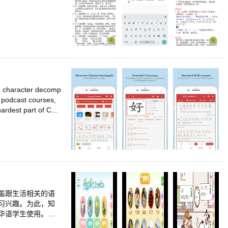
-html<br><br>隐
l.com<br><br>支持
利语、印尼语、印
</i>
, character decomp
 podcast courses,
ardest part of Chin
Proficiency Test: t
pinyin, Chinese con
have any questions:
ossibly find out t
hing in it」<br>Max
 can also record y
king this app.」<br
ore is being adde
盖跟生活相关的语
d with the videos!」<
习兴趣。为此，知
MAM SHEFA<br><br
华语学生使用。
》、《校园生活》及