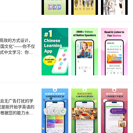
外10篇是体验学习
有趣且高效的方式设计，
中国文化”——你不仅
游戏式中文学习：你永
浸式课程可帮助您快速
◉ 融入中华文化教育的
更快学习汉字而设计的
◉ 精简课程，强化您
下载课程后，无需连接
中文。今天就开始您的
//www.hellochin
如果高级用户需要任何帮助，可以
费且无广告打扰的学
将根据您的能力水
方法节省了高达8