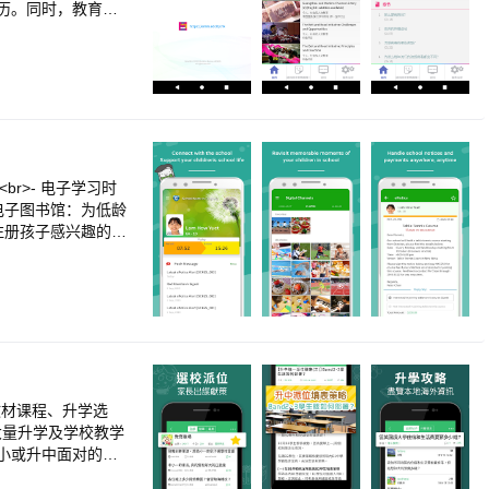
历。同时，教育局
站(https://
br>- 电子学习时
 电子图书馆：为低龄
：注册孩子感兴趣的活
签署学校通知<br><
聊天<br><br>-
校分享的照片和视频<b
br><br>* 以上功能取决于
长应用程序。如有任何
欢迎访问“eClass 家长
om.hk/ 支持邮箱：a
至教材课程、升学选
罗大量升学及学校教学
小或升中面对的问
园、拆解小一派位攻略