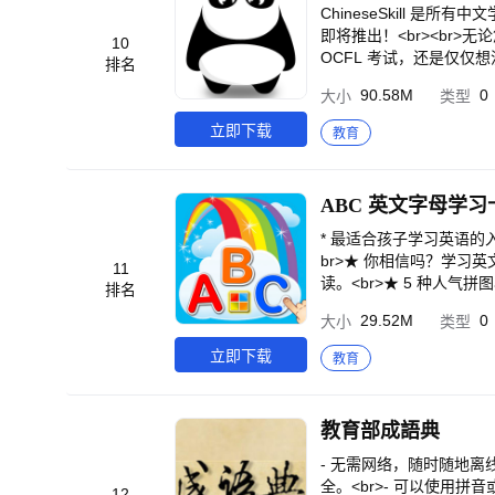
ChineseSkill
即将推出！<br><br
10
OCFL 考试，还是仅仅想流利
排名
音/粤拼到汉字笔画、基础
90.58M
0
大小
类型
kill 是您的理想之选！<b
打造：ChineseSk
立即下载
教育
为知识点而困惑。<br><
<br>💬 口语练习：
含自动语音评估和改进建议！<b
ABC 英文字母学习
4 级或 TOCFL/CO
音。<br><br>- 免
* 最适合孩子学习英语的入门工具！<br
写简体或繁体汉字。<br>
br>★ 你相信吗？学习英
11
签：<br><br>- 间隔
读。<br>★ 5 种人气
排名
表达更加熟练！<br><br>
图片,引导小朋友学习！<br
29.52M
0
大小
类型
话题，轻松对话：用中文谈论
提供学习英文字母的最佳
自定义：调整导师的个性、语
兴趣，还有全新的拼图游戏
立即下载
教育
的旅程更加顺畅。配备母语人
佳帮手<br>★ 提供最完
常话题的实用对话中（配备S
忆游戏可以帮助你快乐地学
S！）。<br><br>-
以训练认知，逻辑和语言能
教育部成語典
自己的学习卡组。<br><
作环境同时适用于手机与平
彩功能！<br><br>-
- 无需网络，随时随地离线
战自我；<br><br>- 联赛
全。<br>- 可以使用拼
12