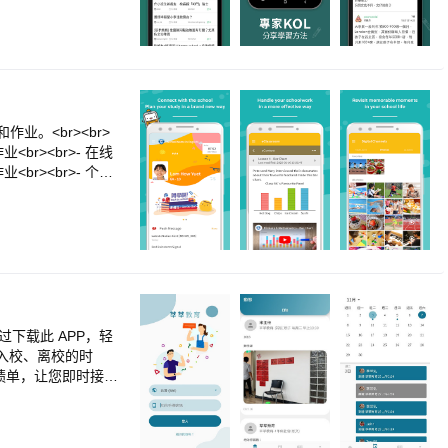
路达人分享独到的学习
？立即查看各间学校的
才能却不知从何入手？
教育 同路人经验分享
、校服校楼、钢琴小
收藏功能，一键即可立
使用PM 对话聊天
。<br><br>
br><br>- 在线
br><br>- 个人
书馆：追踪阅读记录并
br>- 电子邮箱：访
<br>- 电子PO
 以上功能取决于学校的订阅计
问题，学生可向学校
更多关于学生应用程序的信息，
ww.eclass.co
下载此 APP，轻
子入校、离校的时
成绩单，让您即时接收
等等。<br>★ 接
师透过 APP 讯息
系统，可能会影响您