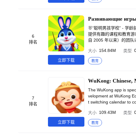
的使用体验，<br>碰
🐰“聪明男孩学校” - 
提供有趣的课程和教育游戏。<
6
自 2005 年以来）的团
排名
助下，您的孩子学习字母
154.84M
大小
类型
词汇量。这不仅是上学的绝
发展逻辑、写作。<br><
立即下载
教育
男孩和女孩：2岁、3岁、4
- 4 个年度培训计划，1
r><br>💡两种模式
WuKong: Chinese,
视频课程进行，然后是小游
是提供测试，执行哪些测
The WuKong app is specia
示，然后在游戏中巩固知识
velopment at WuKong Ed
7
方法论者、教师、心理学
t switching calendar to c
排名
br><br>🧒 孩子即
dures, attending the clas
109.43M
大小
类型
人接触！我们直呼孩子的名
and adjust the course sc
有星级奖励和门票，您可以
to surmount the key and
立即下载
教育
尊重您和您的孩子，我们不使
d in providing best onlin
教育课程、儿童认知游戏、
orm which is the priority