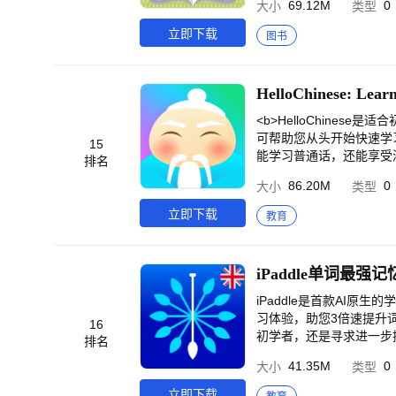
69.12M
0
大小
类型
《生活百科》)，三个程
专题，一方面增强学生对
立即下载
图书
HelloChinese: Lear
<b>HelloChinese
可帮助您从头开始快速学习
15
能学习普通话，还能享受深入
排名
远不会感到无聊。<br>
86.20M
0
大小
类型
进行现实生活中的实用对话。
创新自适应学习游戏。<b
立即下载
教育
手写体。<br>◉ 基于H
的汉语听、说、读、写技能
互联网。<br>◉ 跨多
iPaddle单词最强记
流利之路吧！<br><br><br>脸
ese.cc/privacy.html
iPaddle是首款AI
随时通过 premium@hell
习体验，助您3倍速提升词汇，轻松备战各类英语
16
初学者，还是寻求进一步提
排名
平，定制一个完全个性化的学习计划。<br><br>▪ 高效学
41.35M
0
大小
类型
词。这种方法不仅帮助您
0%的时间。🕒<br><br>▪ 丰富的教学内容📚：iPaddle提供超过60,000个词条的权威而丰富的语言内容，配合真人发
立即下载