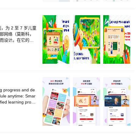
为 2 至 7 岁儿童
利俱乐部网络（莫斯科，
教育而设计。在它的帮
周围的世界并发展
练注意力和记忆力、
学，适合所有年龄段的
式授课：4 个年龄段
- 我们自学自学！<b
培训通过有趣的教育
知的此类应用程序只
解释一切，讲述和展
ng progress and de
<br>👩 最好的
ule anytime: Smar
有用，而且有趣。<
ified learning proce
r>与您的孩子进行个
 submit application
功 - 该应用程序具
s replay helps you
>无广告 - 我们
cation is dedicate
br>“智能学校”是
l educational platf
>在最多样化的学习
dreams. Our student