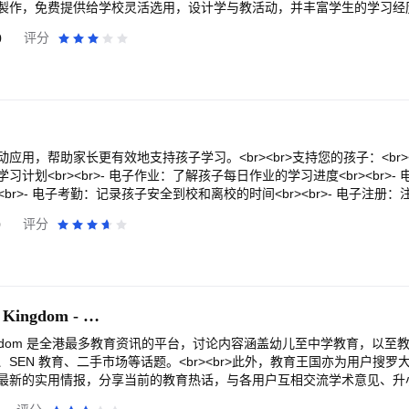
製作，免费提供给学校灵活选用，设计学与教活动，并丰富学生的学习经
长提供学与教和课程的最新发展。<br><br>欢迎透过香港教育城教育多媒体网
0
评分
及本流动应用程式浏览教育多媒体资源。
用，帮助家长更有效地支持孩子学习。<br><br>支持您的孩子：<br><
计划<br><br>- 电子作业：了解孩子每日作业的学习进度<br><br>-
<br>- 电子考勤：记录孩子安全到校和离校的时间<br><br>- 电子注册
案：帮助孩子完善个人档案<br><br>家校沟通：<br><br>- 电子通知：接收并
0
评分
求的费用<br><br>- 请假申请：提交请假申请<br><br>- 群组消息：与老师
<br><br>- 学校日历：查看学校日历<br><br>- 数字频道：浏览学
产品<br><br>--------------------------------------------------<
br>**家长需先获得子女学校分配的家长登录账号，方可使用 eClass 家
br><br>-------------------------------------------------- 
教育王國 Education Kingdom - 教育討論區
或在线联系我们的支持团队。<br><br>https://parents.eclass.c
n Kingdom 是全港最多教育资讯的平台，讨论内容涵盖幼儿至中学教育，以
SEN 教育、二手市场等话题。<br><br>此外，教育王国亦为用户搜
最新的实用情报，分享当前的教育热话，与各用户互相交流学术意见、升
国应用程式的特点如下：<br>1. 选校派位 家长出谋献策 - 无论是寻找幼稚