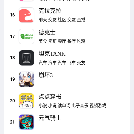
克拉克拉
16
聊天
交友
社区
交友
直播
德克士
17
美食
卖萌
餐厅
餐厅
吃鸡
坦克TANK
18
汽车
汽车
汽车
飞车
交友
崩坏3
19
点点穿书
20
小说
小说
读单词
电子音乐
视频游戏
元气骑士
21