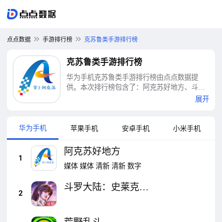
点点数据
手游排行榜
克苏鲁类手游排行榜
克苏鲁类手游排行榜
华为手机克苏鲁类手游排行榜由点点数据提
供。本次排行榜包含了：阿克苏好地方、斗罗
大陆：史莱克学院、荒野乱斗、魔幻粒子3D、
展开
夸克、火影忍者、换机克隆、夸克扫描王、穿
越火线-枪战王者、使命召唤手游等十大克苏鲁
类手游排行榜
华为手机
苹果手机
安卓手机
小米手机
阿克苏好地方
1
媒体
媒体
清新
清新
数字
斗罗大陆：史莱克学
2
院