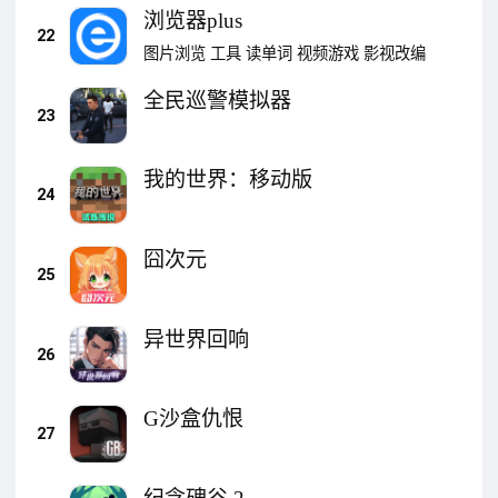
浏览器plus
22
图片浏览
工具
读单词
视频游戏
影视改编
全民巡警模拟器
23
我的世界：移动版
24
囧次元
25
异世界回响
26
G沙盒仇恨
27