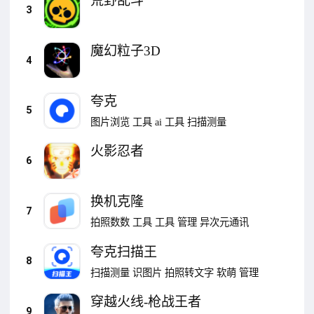
荒野乱斗
3
魔幻粒子3D
4
夸克
5
图片浏览
工具
ai
工具
扫描测量
火影忍者
6
换机克隆
7
拍照数数
工具
工具
管理
异次元通讯
夸克扫描王
8
扫描测量
识图片
拍照转文字
软萌
管理
穿越火线-枪战王者
9