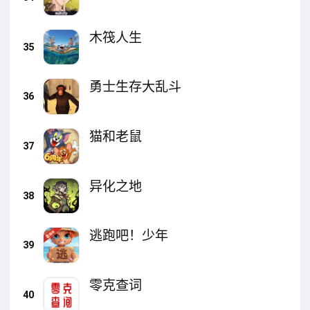
木筏人生
35
勇士生存大乱斗
36
猫和老鼠
37
异化之地
38
逃跑吧！少年
39
零克查词
40