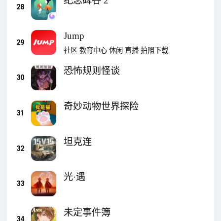
纪念碑谷 2
28
Jump
29
社区
教育中心
休闲
直播
拍照下载
恐怖规则怪谈
30
奇妙动物世界探险
31
坦克连
32
光·遇
33
未定事件簿
34