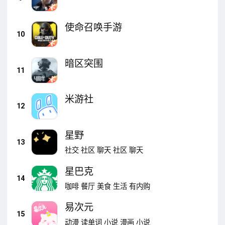
使命召唤手游
10
暗区突围
11
米游社
12
星野
13
社交
社区
聊天
社区
聊天
星巴克
14
咖啡
餐厅
美食
生活
有内购
易次元
15
动漫
读单词
小说
漫画
小说