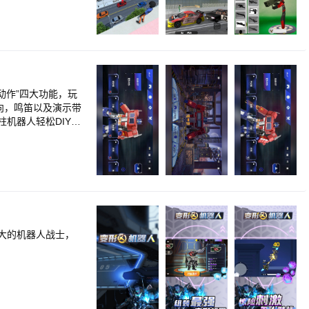
技动作”四⼤功能，玩
向，鸣笛以及演⽰带
机器⼈轻松DIY拟
闯关后解锁更多库
年英雄活现眼前。
大的机器人战士，