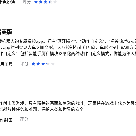
评分
角色扮演
！！
精英版
版机器⼈的专属操控app。拥有“蓝⽛操控”、“动作⾃定义”、“闯关”和“特
过app控制实现⼈⻋之间变形，⼈形控制⾏⾛和⽅向，⻋形控制⾏驶和⽅
作⾃定义：包括智能⼿掰和模块图形化两种动作⾃定义模式，你能为擎天柱
关和图形化闯关两种⽅式可帮助你像玩游戏⼀般地学习编程，更可在成功
评分
用工具
能量晶体”、“忠诚”、“捶地”等⼀系列炫酷动作，让擎天柱⽓场全开，童
作射击类游戏，具有精美的画面和刺激的战斗，玩家将在游戏中化身为强
挑战各种任务和难题，保护人类和世界的安全。
评分
作射击