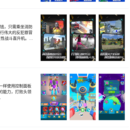
赚钱，只需乘坐消防
灭性战斗直升机。您
跑车，射击枪支等
们。不要惹警察，他
座城市，也可以作为
以踢几下敌人就击倒
一样使用控制面板
，不错的代入感。
的能力，打败头领
爆炸、火光等特效真
。
取任务，消灭敌人。