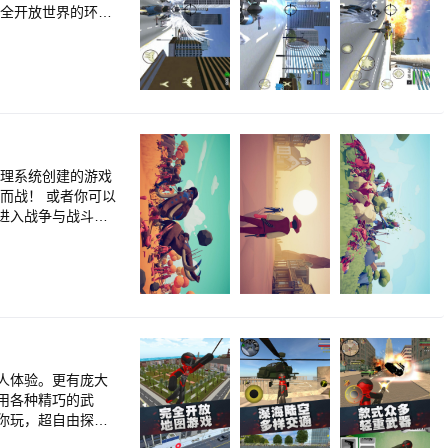
丽的城
物理系统创建的游戏
而战！ 或者你可以
进入战争与战斗的
互相残杀！但我们有
术师和巨型机器人士
人体验。更有庞大
用各种精巧的武
你玩，超自由探
怎么能少了你！英