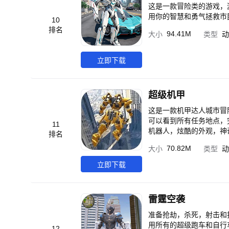
这是一款冒险类的游戏，
用你的智慧和勇气拯救市
10
排名
94.41M
大小
类型
动
立即下载
超级机甲
这是一款机甲达人城市冒
可以看到所有任务地点，
11
机器人，炫酷的外观，神
排名
成为下一个机甲达人吧!
70.82M
大小
类型
动
立即下载
雷霆空袭
准备抢劫，杀死，射击和打
用所有的超级跑车和自行车。在小
12