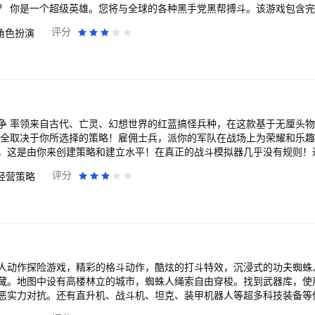
放世界的环
评分
角色扮演
不要惹警察，他们是好人。您还可以在商店中
圾收集员或
进军车火力统治城市，或升级您的英雄以踢几下敌人就击倒敌人！让它成为 一个美
犯罪城市。
争 率领来自古代、亡灵、幻想世界的红蓝搞怪兵种，在这款基于无厘头
完全取决于你所选择的策略！雇佣士兵，派你的军队在战场上为荣耀和乐趣
，这是由你来创建策略和建立水平！在真正的战斗模拟器几乎没有规则！
PG的统计或什么的！试想，勇士和战士战斗在真实的战场，每个人都可以
评分
经营策略
，肯定会让你笑！ 而且我们有一些类型的部队喜欢武侠，士兵用枪，魔
人动作探险游戏，精彩的格斗动作，酷炫的打斗特效，沉浸式的功夫蜘蛛
藏。地图中设有高楼林立的城市，蜘蛛人绳索自由穿梭。找到武器库，使
恶实力对抗。还有直升机、战斗机、坦克、装甲机器人等超多科技装备等
更多装备，和暗黑的邪恶组织战斗再第一线。保卫世界和平，伸张正义，