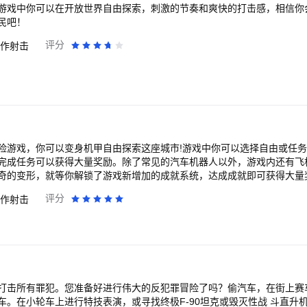
游戏中你可以在开放世界自由探索，刺激的节奏和爽快的打击感，相信你
民吧！
评分
作射击
险游戏，你可以变身机甲自由探索这座城市!游戏中你可以选择自由或任
完成任务可以获得大量奖励。除了常见的汽车机器人以外，游戏内还有飞
奇的变形，就等你解锁了游戏新增加的成就系统，达成成就即可获得大量
评分
作射击
击所有罪犯。您准备好进行伟大的反犯罪冒险了吗？偷汽车，在街上赛车和 击败黑
轮车上进行特技表演，或寻找终极F-90坦克或毁灭性战 斗直升机。您是否有足够的