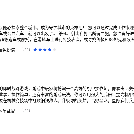
以随心探索整个城市。成为守护城市的英雄吧！ 您可以通过完成工作来
了。 杀死、射击和打击所有罪犯，您准备好进行伟大的反犯罪冒
的超级跑车或摩托，在滑轮车上进行特技表演，或寻找终极F-90坦克和毁
。在这个免费的开放世界游戏中，大多数任务
评分
角色扮演
在唐人街区和其他帮派土地等。探索大城市，走上山路，夺取和驾驶超级
阿密或拉斯维加斯，但实际上是纽约。您的双腿也非常有力，不要小看他
商店中购买很多东西，以帮助您完成任务并从所有黑手党罪犯手中释放这
的犯罪城市，成为公民的希望！作为正义的标
士来到这座城市。 以毁灭性的先进军车火力统治城市，或升级您的英雄
流血抢劫的犯罪城市。 游戏亮点 1、超精致的3D游戏的画风，轻松简单的
的即时战斗游戏，游戏中玩家将扮演一个高端的机甲操作师，像拳击比赛
富的战斗技能的设置，带给人的快感是很强力的； 3、自由的模拟战斗方式
重拳，操作简单，还有丰富的游戏玩法。你可以用强大的武器来提高机甲
 游戏引擎先进，模型非常逼真，采用高清材质打造，细节做得十分到位，
要在机械竞技场中打败钢铁敌人。升级你的英雄，击败暴龙，星际雇佣兵
评分
休闲益智
。 3、开放世界 游戏为玩家提供了一个很大的地图，玩家可以在其中自由探索，接