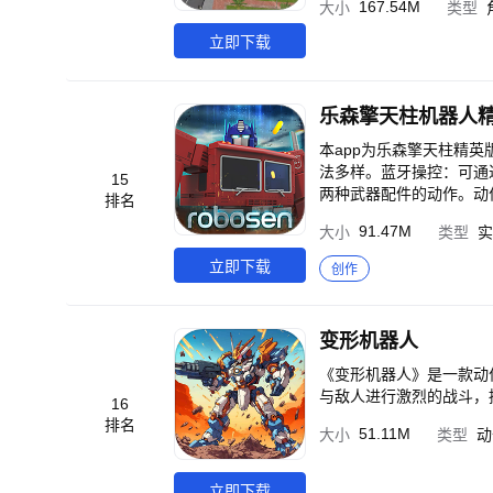
167.54M
大小
类型
雄们，归来吧，一起战斗
立即下载
乐森擎天柱机器人
本app为乐森擎天柱精英
法多样。蓝⽛操控：可通
15
两种武器配件的动作。动
排名
⼈化动作。闯关：⼿掰闯
91.47M
大小
类型
实
伦原声⾳频。特技动作：“
立即下载
创作
变形机器人
《变形机器人》是一款动
与敌人进行激烈的战斗，
16
排名
51.11M
大小
类型
动
立即下载