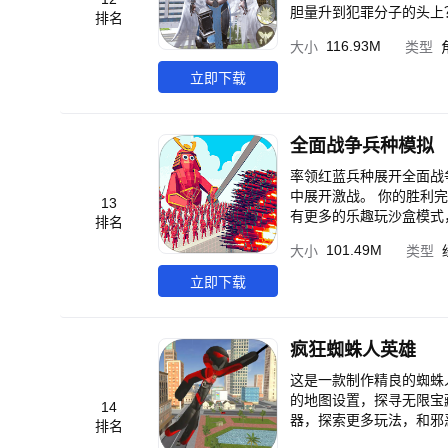
胆量升到犯罪分子的头上？ 你是一个超级英雄。您将与全球的各种黑手党黑帮搏斗。该游戏包含完全开
排名
境。在这个免费 的开放世界游戏中，大多数任务将在街道上，一些任务将在唐人街区和其他帮派土地等。探索大城
116.93M
大小
类型
市， 走上山路，窃取和驾驶超级跑车，射击枪支等等。 您可以将绳索拍到建筑物上，然后越过建筑物到达顶部。您拥
有特殊的真正力量。您可以从眼睛射出危 险的激光束。不要小看他们。
立即下载
购买很多东西，以帮助您完 成任务并从所有黑手党罪犯手中释放这座城市。您也可以作为出租车司机或垃
消防员工作。 探索充满黑帮和侵略性成分的犯罪城市。成为公民的希望，作为正义的标准，或者作为新的末日骑士来
到这座城市。以毁灭性的先
全面战争兵种模拟
市，不要变成流血抢劫的
率领红蓝兵种展开全面战
中展开激战。 你的胜利
13
有更多的乐趣玩沙盒模式
排名
世界！ 我们没有经典R
101.49M
大小
类型
搞笑和有趣的布娃娃物理
兵！
立即下载
疯狂蜘蛛人英雄
这是一款制作精良的蜘蛛
的地图设置，探寻无限宝
14
器，探索更多玩法，和邪
排名
索，开动你的智慧，找到