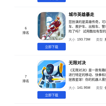
城市英雄暴走
您扮演的是英雄传奇，可
车、救护车、出租车、警车或公共汽车，就可以出发
6
险了吗？ 试用酷炫有型
排名
是否有足够的胆量升到犯罪分子的头上？ 游戏包含完全开放世界的环境
193.73M
大小
类型
将在街道上，一些任务将
等。 您可以将绳索拍到建筑物上，然后越过建筑物到达顶部。您拥有特殊的真正力量，可以从眼睛射出危险的激光
立即下载
束！ 城市风格类似于迈
们是好人。 您还可以在
出租车司机或垃圾收集员或消防员工作。 探索充满黑帮和侵略性成分
无限对决
准，或者作为新的末日骑
他们！ 让它成为一个美丽的城市，不要变成
《无限对决》是一款有趣
手指操作方式； 2、丰
进行特定的移动、快拳和
7
游戏特色 1、高清画质
拯救星球！你的机器人需
排名
实。 2、丰富内容 十多种可以驾驶的载具，超强的天使能力，数十种不同的强力武器，让玩家纵横城市之中，击败敌
141.95M
大小
类型
人易如反掌
立即下载