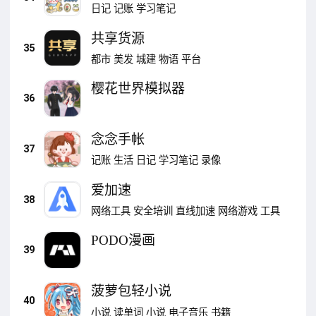
日记
记账
学习笔记
共享货源
35
都市
美发
城建
物语
平台
樱花世界模拟器
36
念念手帐
37
记账
生活
日记
学习笔记
录像
爱加速
38
网络工具
安全培训
直线加速
网络游戏
工具
PODO漫画
39
菠萝包轻小说
40
小说
读单词
小说
电子音乐
书籍