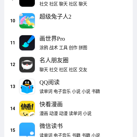
社交
社区
聊天
社区
聊天
超级兔子人2
10
画世界Pro
11
涂鸦
战术
工具
创作
拼图
名人朋友圈
12
聊天
社交
社区
社区
交友
QQ阅读
13
读单词
电子音乐
小说
小说
书籍
快看漫画
14
漫画
动漫
动漫
读单词
小说
微信读书
15
读单词
电子音乐
书籍
书籍
小说