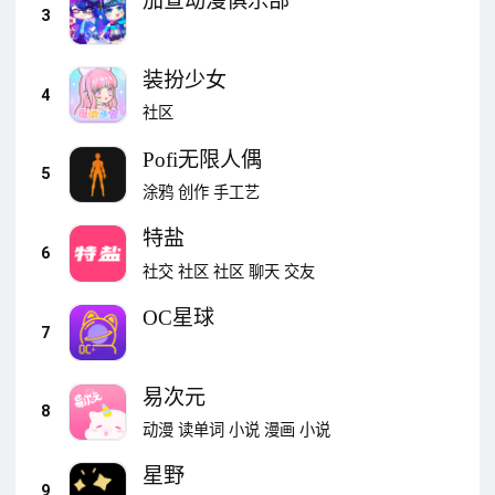
加查动漫俱乐部
3
装扮少女
4
社区
Pofi无限人偶
5
涂鸦
创作
手工艺
特盐
6
社交
社区
社区
聊天
交友
OC星球
7
易次元
8
动漫
读单词
小说
漫画
小说
星野
9