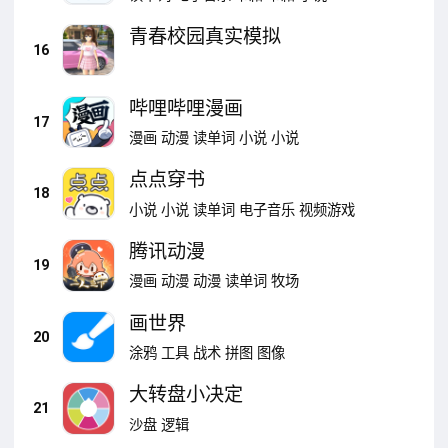
青春校园真实模拟
16
哔哩哔哩漫画
17
漫画
动漫
读单词
小说
小说
点点穿书
18
小说
小说
读单词
电子音乐
视频游戏
腾讯动漫
19
漫画
动漫
动漫
读单词
牧场
画世界
20
涂鸦
工具
战术
拼图
图像
大转盘小决定
21
沙盘
逻辑