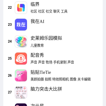
临界
22
社区
社区
社交
聊天
工具
我在AI
23
史莱姆乐园模拟
24
儿童教育
配音秀
25
声音
声音
牧场
手机录制
声音
贴贴TieTie
26
美颜拍摄
拍照
特效照相机
图像
关卡编辑
脑力突击大比拼
27