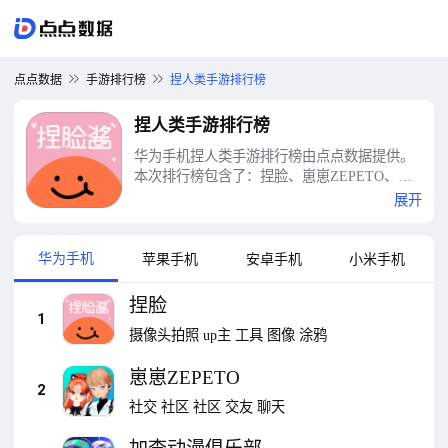
点点数据
手游排行榜
捏人类手游排行榜
捏人类手游排行榜
华为手机捏人类手游排行榜由点点数据提供。
本次排行榜包含了：捏脸、崽崽ZEPETO、加
查动漫俱乐部、装扮少女、Pofi无限人偶、特
展开
盐、OC星球、易次元、星野、超级兔子人2等
十大捏人类手游排行榜
华为手机
苹果手机
安卓手机
小米手机
捏脸
1
摄像头拍照
up主
工具
图像
涂鸦
崽崽ZEPETO
2
社交
社区
社区
交友
聊天