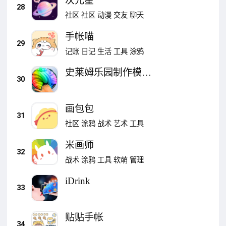
次元星
28
社区
社区
动漫
交友
聊天
手帐喵
29
记账
日记
生活
工具
涂鸦
史莱姆乐园制作模拟
30
器
画包包
31
社区
涂鸦
战术
艺术
工具
米画师
32
战术
涂鸦
工具
软萌
管理
iDrink
33
贴贴手帐
34