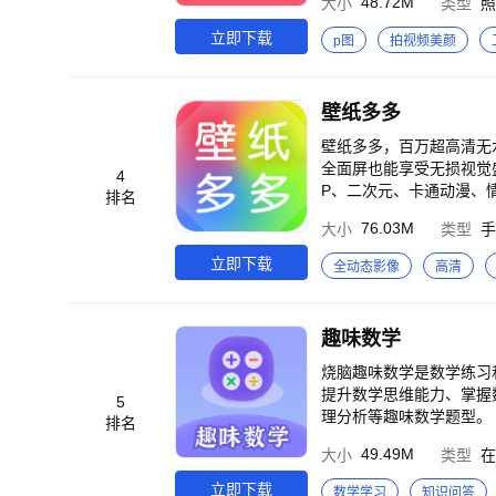
48.72M
大小
类型
照
件调试就是要美要白 3.
立即下载
p图
拍视频美颜
壁纸多多
壁纸多多，百万超高清无水印的主
全面屏也能享受无损视觉盛宴，让你的手
4
P、二次元、卡通动漫、情侣头像、
排名
态壁纸锁屏，轻松一键设置！
76.03M
大小
类型
手
面儿——>壁纸多多主题
即刻获取！ ·创建圈子尽情嗨聊——>加入兴趣相投的圈子，跟圈友们畅所欲言吧！酷炫入场特效加持，你就是最靓的
立即下载
全动态影像
高清
仔！精美礼物送给心仪的她/他，拉近彼此距离。 ·支持原创
装扮你的桌面，还可获得丰厚奖励哦！ 壁纸多多，100000000+小伙伴
来电秀让你的手机炫到爆。 【动态&小视频】 热门高清视频动态壁纸，放到手机锁屏上一起嗨，更多令人
趣味数学
频彩铃来电秀，快让手机
集，好看又好玩哦 【新鲜
烧脑趣味数学是数学练习
【高清&无水印】 高清1
提升数学思维能力、掌握数学知识和数学解题方法。 练
5
灵鸡汤、美女明星、可爱萌
理分析等趣味数学题型。 知识点：
排名
主题皮肤、手机壳私人专
到难，循序渐进满足不同
49.49M
大小
类型
在
炫爆好友圈，拉分又有面
种数学知识点的经典题目
时随地轻松搜索一键搞定 超拉风超酷炫动态主题壁纸，高清无水印元气美图，让你的大屏更时尚更有范儿~ 壁纸多多
含：选择题、填空题、应
立即下载
数学学习
知识问答