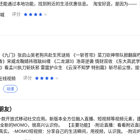
还能通过本地功能，找到附近的生活优惠信息。 淘宝好逛，是因为—— 
的优质好物、神奇商品都在淘宝上。 再小的需求，也能在淘宝上被满足；
评分
城
在淘宝上，获得好逛的体验： 淘宝每天都会推荐优质、有趣的商品、服务和
趣的商品，足不出户就能逛到好物。 3、在淘宝上，看到真实的内容： 
家秀，让人买起来更放心。 人们也能在淘宝“逛逛”社区分享自己的购物
优惠的商品： 每年双11、618等大促活动，商家集体打折，人们能在淘
P会员和品牌会员，还能享受更多福利。
香》宋威龙鞠婧祎宿敌纠缠 《二龙湖3》浩哥逆袭 情财双收 《东大高武
》看孟川执刀斩妖邪 雷霆护众生 《云深不知梦 特别篇》斩尽前尘恨，拔
武侠巨制 《食神·百厨大战》战火升级！星素换位高燃对决 《翘楚》陈都
评分
在线视频
阴之外年番 狠辣少年末世屠神 《师兄啊师兄》师兄啊师兄最终季 战天道改
险 《这是我的西游2》时代少年团与四位哥哥爆笑整活 《雨霖铃》杨洋
动漫
、王鹤棣联手追凶18年 《月鳞绮纪》群妖剧本杀画皮难画心 《沧元图 
 第四季》王牌IP强势回归！全新升级新戏开场！ 《奔跑吧 第十季》兄
3》沈腾领衔爆笑逆袭！过气车神再战世界巅峰 《重案解密》硬核港剧！8
朋友）
硬核法官高能过招 《怦然心动20岁：冬季》怦然系列重磅回归，开启浪漫
女 《我的山与海》我命由我！谭松韵逆袭改命当霸总 《寻秦记》古天乐林
是一款开放式移动社交应用。新版本全方位融入直播、短视频等视频元素，
纯爱CP超甜撒糖 《唐宫奇案》新春王炸！白鹿王星越破深宫诡案 《乡村
个全新的MOMO，很高兴认识你。 【主要功能】 -附近直播：看看附近
情圣3》肖央化身“爱情侦探”反被套路 《周五晚高疯》内娱活人们携“秘密疯
实。 -MOMO短视频：分享自己的生活瞬间，用视频，认识我。 -附近
酷独家全程回顾 《师兄啊师兄》洪荒最强老六爽赢天道，稳到起飞 《秋
。 【其他功能】 -点点：成为点赞之交，配对亲密好友。 -附近群组：