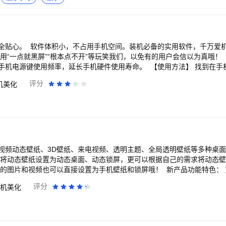
图，壁纸控的快乐天地，让你的壁纸锁屏爆好看！
点和数学知识归纳总结内容。您可以进行复习和学习。 5：数字2048：
算、推理分析、数学知识点讲解和归
学思维训练题型和知识点讲解
全贴心。 软件体积小，不占用手机空间。装机必备的实用软件，千万爱机
用“一点就黑屏”“根本点不开”等玩笑我们，以免有的用户会信以为真哦！ 
手机电源键使用频率，延长手机硬件使用寿命。 【使用方法】 找到在手
可快速锁屏。 【卸载帮助】 由于部分手机厂商的定制，如出现卸载不了的
评分
机美化
活，再卸载就可以了。
视频动态壁纸、3D壁纸、来电视频、透明主题、全局透明壁纸等多种桌
持将动态壁纸设置为动态桌面、动态锁屏，更可以根据自己的需求将动态
册的图片和视频也可以直接设置为手机壁纸和锁屏哦！ 新产品功能特色：
充电时刻保持有趣 合拍融图：支持视频/图片的任意位置融图，以及半透
评分
机美化
的原创作者入驻，为用户提供更多精选壁纸，让你的壁纸不再千篇一律。 
的个性化专属壁纸。 3D壁纸：设计师精心设计的炫酷视差4D互动壁纸，
壁纸：支持指定联系人设置，每个朋友都有自己的专属来电动画，让每一次
自己定，支持QQ、微信的聊天主题桌面设置 自动更换壁纸：支持多个动