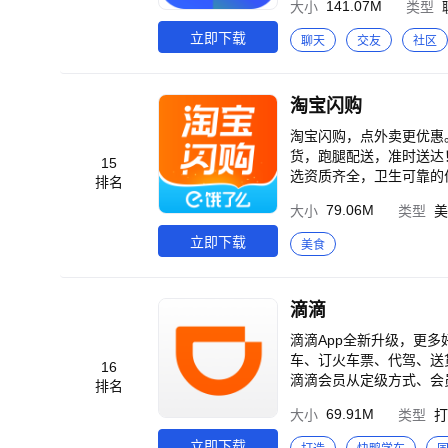
141.07M
大小
类型
廷张子枫逆风翻盘 《暗
兴趣相投的人。 -聊天室
《风林火山》群星云集！
立即下载
聊天
交友
社区
事》导演新作 《逍遥》
年屠神改命 《长安二十
挣脱宿命死劫 《凤凰台
淘宝闪购
之谜 《暗河传》热血江
侯明昊卢昱晓演绎宿敌变
淘宝闪购，点外卖更优惠。
兄啊师兄》神仙年番看师
货，跑腿配送，准时送达
15
海》哪吒涅槃重生高燃之
选资质齐全，卫生可靠的优质商家
排名
《藏海传》全员狠人！灭
各类外卖，中餐、西餐、
79.06M
大小
类型
美
果蔬、生鲜、蛋糕、寿司
掌握，尽在淘宝闪购！ 【特色功能】 搜罗附近外卖美食，预约订餐； 及时通知外卖状态，准时送达； 智能筛选排序
立即下载
美食
餐厅，方便点餐； 各种满减打折活
等什么? 马上体验安全优质的本地生活服务吧！ 淘宝闪购
圈，推动行业数字化升级，重新定义城市
滴滴
流供应链能力的提升以及
【联系我们】 客服热线：10
滴滴App全新升级，更多
车、订火车票、代驾、送
16
滴滴会员从定级方式、会
排名
级周期延长，成长更直观
69.91M
大小
类型
打
验更有保障； 3、更广
期间，还有惊喜会员升级
立即下载