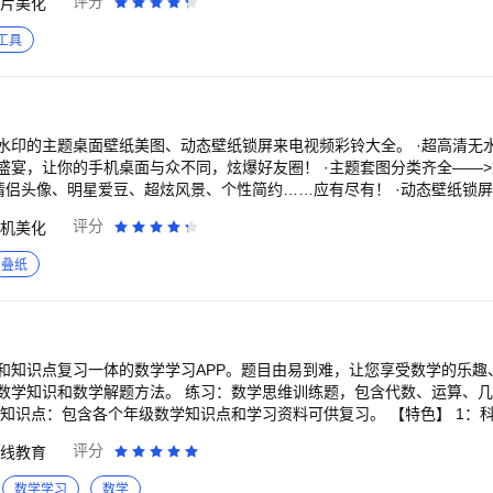
评分
片美化
 日韩滤镜：超50款特色滤镜效果微信下载，晋升美妆达人
工具
题桌面壁纸美图、动态壁纸锁屏来电视频彩铃大全。 ·超高清无水印壁纸美图——>
机桌面与众不同，炫爆好友圈！ ·主题套图分类齐全——>文字星座、热门I
明星爱豆、超炫风景、个性简约……应有尽有！ ·动态壁纸锁屏随心换——>海量动
无论是可爱炫酷，还是伤感文学，你想要的来电视频彩铃，这里都有！ ·个性装扮拉
评分
机美化
皮肤，让你的手机装扮焕然一新！还有更多礼物、入场特效、聊天气泡、
叠纸
设计师入驻——>尽情发挥创意，制作个性化壁纸or视频，
选择的桌面主题壁纸美图神器，高清动态壁纸
颤抖音乐视
炫起来~ 【主题&套图多】 桌面壁纸+锁屏美图，两个在一起才完美。更
&美图多】 每日更新10000+左右滑动浏览高清大图，点击收藏，人气爆
和知识点复习一体的数学学习APP。题目由易到难，让您享受数学的乐趣
080P大图、多大屏幕都能随便用，壁纸美图清晰好看不打折 【分类&内容
习：数学思维训练题，包含代数、运算、几何、概率统计和推
宠、文字物语、自然风景、情侣壁纸、头像表情.......应有尽有 【装扮&
包含各个年级数学知识点和学习资料可供复习。 【特色】 1：科学分级：题目由易
属定制，让你的手机装扮焕然一新~~ 还可设置头像挂件、聊天气泡、入
数学水平用户，在边学边玩中掌握数学知识和解题方法。 2：趣味数学：
评分
线教育
！ 【实用&易操作】 不再为朋友圈、微博及聊天软件的配图而烦恼，壁
，全面培养数学思维和解题能力。 3：题目练习：包含各个年级难度级别
用题、计算题。每道题都有详细解释，让您清楚明白每道题的解题思路和解
数学学习
数学