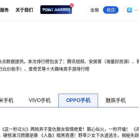
全局
商店
服务
关于我们
由点点数据提供。本次排行榜包含了：腾讯视频、安居客（海量好房源）、
行比价助手）、爱奇艺等十大趣味类手游排行榜
米手机
VIVO手机
OPPO手机
魅族手机
 《这一秒过火》两姓弃子复仇狠女极情绝爱！鹅心似火，一秒开嗑！ 《
，硬核演习燃爆逆袭 《人鱼》暗黑奇遇！野草少女下水道逃生，揭秘失踪