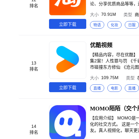
论、分享优质商品等等，
排名
丰富的商品： 各种各样
70.91M
大小
类型
商
淘宝上找到同好。 2、
都能在这里找到自己感兴
立即下载
物语
化妆
日服
展示、评论区里真实的买
品。 4、在淘宝上，买到
惠。 同时，成为88VI
优酷视频
【精品内容，尽在优酷】 《九门》张启山吴老狗共赴生死谜局 《一斩苍穹》菜刀砍神带队掀翻腐朽仙界 《悬案》17
集2案！人性罪与罚 《千
13
市碰撞东方修仙 《沧元图
排名
人：风起大漠》吴京领衔
109.75M
大小
类型
局 《光阴之外 年番》光
年有熊》熊强组合超能冒
立即下载
直播
电影
直播
除恶 《黑夜告白》潘粤明
燃视听盛宴 《无限超越班
关爆笑启程 《飞驰人生
MOMO陌陌（交个
《正义女神》佘诗曼化身
地》杰森·斯坦森硬核救
【应用介绍】 MOMO
《沧元图 前传》国漫双强
化的社交方式。 这是一
14
年！乡爱18谁看谁发 《
友。真人视频化，聊天更真
排名
宁卫视春晚》过大年！优
动态，发现身边有趣的人