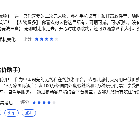
多用不过来了 手持弹幕：不仅支持弹幕的常规玩法，还可以添加图片或
抠图、视频去水印、视频拼接、音频提取、更换音乐、更换滤镜等视频剪
宠物！ 选一只你喜爱的二次元人物，养在手机桌面上和任意软件里，随
笑话！ 【人物超多】 你喜欢的人物这里都有，可萌可咸，可Q可帅。没
【玩法丰富】 无聊时走来走去，开心时蹦蹦跳跳，还可以随意调节大小、
绝不打扰你使用手机 快来领养属于你的手机桌面宠物吧！
评分
手机美化
比价助手）
低价！ 作为中国领先的无线和在线旅游平台，去哪儿旅行支持用户低价购
、16万家国际酒店；超100万条国内外度假线路和2万种景点门票；享受国
叫车、自驾等服务。 通过移动客户端的全平台覆盖，去哪儿旅行有吃住行
国内外机票、酒店、度假、租车、接送机、火车票和团购等旅行信息。超过
评分
票酒店
帮助旅行者找到性价比高的产品和优质的的信息，聪明地安排旅行。 去
行类较受欢迎的移动应用，目前拥有超过10亿的激活下载量，增速高于行业
火车
点击
居榜首。中国互联网络信息中心发布的中国网民在线旅行预订行为调查报
活跃用户突破3000万大关。