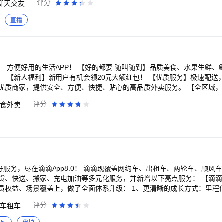
评分
聊天交友
恋者的救赎》罪与罚！绝望主妇深陷命案疑云 《非常检控观》炸裂开审！
：随便聊聊，小房间，大乐趣。 -游戏中心：一起玩游戏，成为新朋友。
暴力美学超爽港片 《剥茧》罗云熙变天才法医破诡案 《反人类暴行》品
直播
谭松韵侯明昊双世宿命奇缘 《山海经密码》以少年之志，破天命之局 《光
四计》成毅组团反杀到底 《天书黎明》探案小队寻宝藏破诡案 《百炼成神
上》超级甜剧！任嘉伦彭小苒双强追爱 《神墓 年番》以我魔血染青天！少
湖！龚俊执剑闯关破局 《新闻女王2》重磅回归！佘诗曼黄宗泽新闻职场风
夫妻 《天相》废相少年度化灵煞逆转天命 《灼灼韶华》热依扎、杨祐宁携
 方便好用的生活APP！ 【好的都要 随叫随到】品质美食、水果生鲜、
兄！苟道成圣，稳到飞起 《凡人修仙传》爆款IP！杨洋热血修仙逆天改命
！ 【新人福利】新用户有机会领20元大额红包！ 【优质服务】极速配送
战 《以法之名》年度狠剧！张译扫黑除恶掀司法黑幕 《云深不知梦》大
，提供安全、方便、快捷、贴心的高品质外卖服务。 【全区域，全品类】 网罗周边
门案引连环杀局 国内外大剧热综、扎堆院线影片、二次元热血动漫……看
快餐、简餐、火锅、烧烤、烘焙、汉堡、早餐、下午茶、夜宵、甜点、甜
评分
食外卖
、咖啡、超市购物……各类特价优惠套餐、满减折扣优惠、立减优惠套餐
动，优惠不断； 外卖美食照片点评，吃出乐趣； 用淘宝闪购，一切尽在掌握！还在
，作为国内优质的本地生活服务平台，专注服务本地生活
生活，让生活更美好，更便利。 随着本地生活与新零售由点到面的延伸，物
越来越多门店和商圈的接入，未来人在哪里，周围三公里都将成为每个人
10-5757
好服务，尽在滴滴App8.0！ 滴滴现覆盖网约车、出租车、两轮车、顺风
货、快送、搬家、充电加油等多元化服务，并新增以下亮点服务： 【滴滴会
员权益、场景覆盖上，做了全面体系升级： 1、更清晰的成长方式：里程
、身份更稳定； 2、更丰富的会员权益：新增生日礼、代驾等权益，整体
评分
车租车
泛的场景覆盖：新增顺风车、代驾、香港打车、出国打车等累计，每一次出行
礼等你来领取！打开滴滴App，进入会员中心即可查看和参与。 【海外出