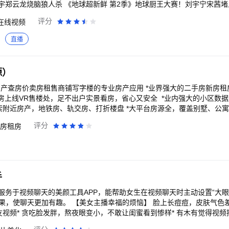
宇郑云龙烧脑狼人杀 《地球超新鲜 第2季》地球厨王大赛！刘宇宁宋茜
心；地球团全员cos法国宫廷装扮，继承者之战打响！舞蹈比拼李乃文大
评分
在线视频
一全场“真孙子”！ 《一饭封神 第2季》回归！顶级厨竞风云再起，原班
鱼下锅，见手青登场，爆浆烤羊眼惊呆谢霆锋！不看头衔只看厨艺，世界
直播
恋综天花板浪漫回归！明艳美女晚宴惊艳全场，4个男人争着跟我说话怎么
会留到最后？勇敢的人先享受爱情。 《脱口秀和Ta的朋友们 第3季》脱口
爷全场爆笑。 《开始推理吧 第4季》动物塑副本上线！推团秉烛夜话恐
源）
色嗷嗷叫，章若楠吓得跳进金靖怀里！张凌赫、丁程鑫、周柯宇表情包大赏
发、梁家辉再掀“寒战”狂潮，吴彦祖、刘俊谦正邪对决，权斗天花板再升级！
房产查房价卖房租售商铺写字楼的专业房产应用 *业界强大的二手房新房
症患者组队实现遗愿清单 《今晚正好》马思纯、陈昊森直球野性恋，姐狗C
楼处，足不出户实景看房，省心又安全 *业内强大的小区数据库，定制你关注的
期必看！ 《完美世界·剧场版》黑暗大劫降下，仙古终章，悲壮奏响！ 《
搜索附近房产，地铁房、轨交房、打折楼盘 *大平台房源全，覆盖别墅、公
雨街后巷”。 《南戏》民国乱世迷局，一尊玉佛头牵出兄弟相杀的宿命。 
、新房、租房、商业地产 *定制房价：小区房价、房价走势、房价评估 *
评分
房租房
代少女误入玄机界，觉醒凤凰神力逆天改命。
 *新房折扣：新房团购，免费班车，特惠新盘 *商业地产：商铺写字楼出
草根少年逆袭真大佬 《前浪2》一生未婚，500万遗产谁来继承？相伴1
贷计算器、房产百科、二手房新房看房笔记 *房东委托：委托卖房、专属房
？ 《大唐少年天行传》猫女夜行琵琶自燃，长安城怪事一件接一件，四
：靠谱装修公司、省心套餐模式、实用设计方案、灵感美图，海量案例
来新成员！ 【意见反馈】 如遇问题或者有好的建议，欢迎加入QQ体
视频妹为大家解答，并有持续好礼相送！官方QQ群：527288510。
手
服务于视频聊天的美颜工具APP，能帮助女生在视频聊天时主动设置“大眼
效果，使聊天更加有趣。 【美女主播幸福的烦恼】 脸上长痘痘，皮肤气色
友视频* 贪吃脸发胖，熬夜眼变小，不敢让闺蜜看到惨样* 有木有觉得视