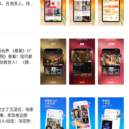
1、在淘宝上，找到
再小的爱好，也能在
优惠信息。 每个人
淘宝直播间里的实物
体验、推荐优质商
宝上获得真正的实
学院》爽看！现代都
剑救世人！ 《镖
灵周翊然掀翻野心
大劫 《熊出没·年
新剧！御猫展昭江湖
第三季》赛博水墨炸
弟团欢乐集结趣味闯
大真实奇案改编
冬日之旅 《庇护之
峯续写穿越传奇
建立了沉浸式、场景
爱情18》欢乐过大
直播，发现身边朋
巢”周末出逃 《辽
的人/动态：浏览附近
雪漫过的冬天》赵又
看看附近群组，找到