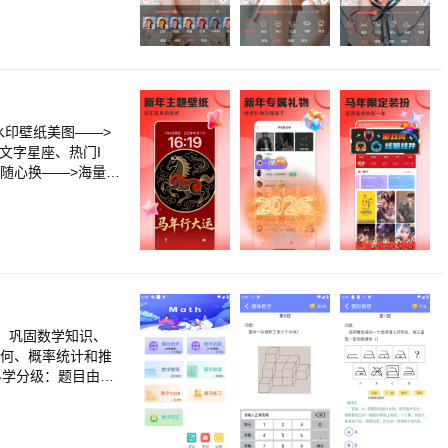
风有
头像挂件，多多小店
有精选海量套图图
款美图不再错过
、巩固数学知识、
多】 情感语录、心
超个性】 壁纸多多
场特效等个性装扮，
题目多元化，涵盖各
纸多多海量美图，随
的数学题目，题型包
题方法。 4：数学