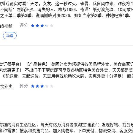
 热播戏剧实时看：天才，女友、这一秒过火、雀骨、兵自风中来、昨夜将
不间断：烈焰狂沙、消失的人、寒战1994、奇谭：纸刃渡荒墟、10间敢
之王单口季第3季、说唱巅峰对决2026、姐姐当家第2季、种地吧第4季、
个道士、养敌为患、三尺春、饲妖、当时只道是卿卿、牧野诡事之定魂灵
评分
线视频
航海王、逆天邪神、搜神记、择天记、大主宰年番、鬼灭之刃、名侦探柯
向兰亭、中国通史、与恐龙同行、航拍中国、舌尖上的中国、人间世 海外
动漫
镇、小谢尔顿、太阳的后裔 【VIP会员 尊享特权】 1、内容特权：院线新
先看、热门综艺、付费影片折扣、畅读小说。 2、观影特权：广告特权、1
界、爱奇艺音效、音频模式、专属弹幕、下载加速、并行下载、边下边播
七端全屏通、畅享多会员、尊贵标识、尊享装扮、生日礼包、专属客服、等
方【意见反
各类品牌外卖，美食商家订餐服务。套餐优
。 若您的问题仍未解决，可进一步反馈至客服邮箱（iqiyikf@qiyi.c
包优惠更多！ 不出门不下厨房即可享受各地区特色美食外卖，天天都是
 我们在修复bug优化产品的路上从未停歇，您的反馈是对我们改善服务很大的帮
，0配送费，无起送价。无需用券就能畅吃大牌，实惠外卖十分满足！ 超
送，私房菜等多种美食送餐上门附近美食，超市百货，生鲜，中餐、西餐
评分
食外卖
蛋糕、烤肉、美食饮料甜点，外卖订餐更方便，不用出门直接叫外卖订餐
手指，即可下单，最快30分钟可享用美食。还在等什么，饿了马上下载美团
单 简单订餐，手机下单快速方便 品质外卖，品牌餐厅安全放心 在线支付
有趣的消费生活社区，每天有亿万消费者来淘宝“逛街”：发现好物、找到
各种需求：搜索和浏览商品、加入购物车、下单支付、物流查询、客服交