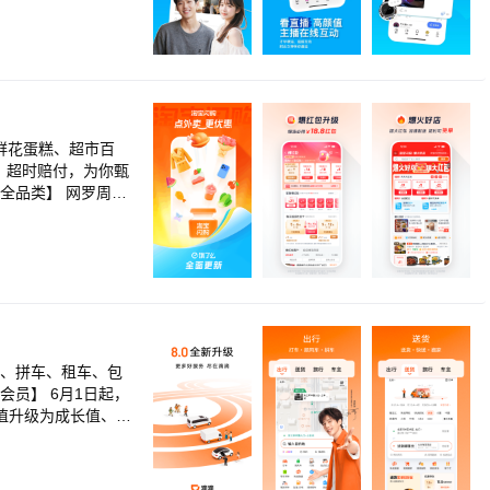
马德钟破解八大悬案
质好剧！《边水往
阴之外》残酷末世少
3》为爱逆天封神，
年踏破生死寻找身世
云再燃 《入青云》
手逆袭闯商海 《师
鲜花蛋糕、超市百
 《哪吒之魔童闹
，超时赔付，为你甄
女主复仇爽番来袭！
视频，用优酷APP
品、水果、鲜花、
，便捷生活，一手
专属幸福生活圈。
车、拼车、租车、包
员】 6月1日起，
值升级为成长值、定
权益更丰富、会员体
都算数； 6月升级
行】 用户无需下载