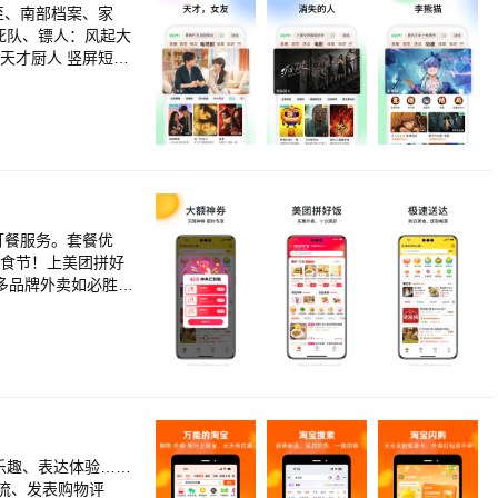
至、南部档案、家
死队、镖人：风起大
天才厨人 竖屏短剧
珠 动漫番剧随心
南 经典纪录片细品
剧集尽情选：请回答
080P、帧绮映
、预约下载、亲子
级权益红包、赠送好
om）或客服电话（40
美食节！上美团拼好
助！
多品牌外卖如必胜
、蛋糕店、美食小
吃饭。 寒冷、雪
外卖app，享受优
，在线支付优惠更多
乐趣、表达体验……
流、发表购物评