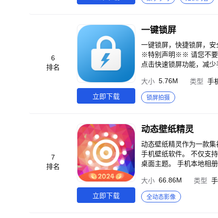
——百万主题桌面壁纸美
知识：涵盖海量数学知识
寓教于乐，开启数学思维智慧之门。 一款包含数学练习、各种数学题型、数学计
纳总结的APP。 各种数
一键锁屏
一键锁屏，快捷锁屏，安
※特别声明※※ 请您不要
6
点击快速锁屏功能，减少
排名
屏”图标，轻触点击，即
5.76M
大小
类型
手
全 设备管理器”中去掉激
立即下载
锁屏拍摄
动态壁纸精灵
动态壁纸精灵作为一款集
手机壁纸软件。 不仅支
7
桌面主题。 手机本地相
排名
键设置充电视频，让你的
66.86M
大小
类型
手
效 原创动态壁纸：更多
模板可供选择，制作自己
立即下载
全动态影像
一样的互动效果！ 来电
主题：自己聊天背景主题