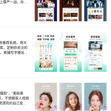
堵上尊严一战，孙红
劈叉被拖走，林一王
人马全新赛制，残酷比
名厨为晋级拼了！
办小屋书房秒变修罗
秀就看腾讯视频！何
怖怪谈，下一秒天降
可爱值超标！ 《寒
 《10间敢死队》
租房推荐系统，用大
P互撩撒糖 《斩
谷雨街后巷》穿过现
寓、商铺写字楼出租
《盲盒》人性盲盒善
特色找房：地图搜
售出租，商务楼办公
8年未领证的老伴病
东房源房价展示、房
个少年侦探这就开
瘦脸”，“美肤美
差，不想跟家人视频
频把漂亮的自己变得