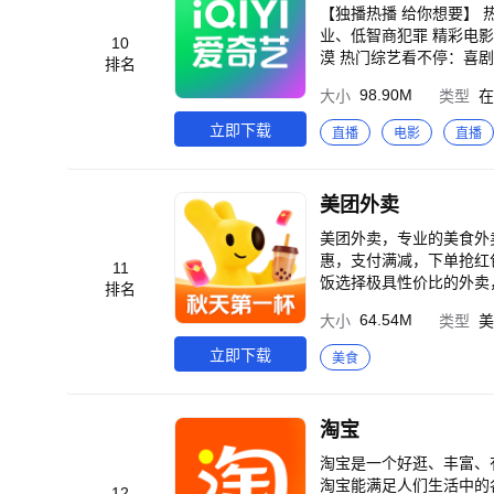
【独播热播 给你想要】
业、低智商犯罪 精彩电影
10
漠 热门综艺看不停：喜剧
排名
随心刷：云鬓乱、最后一
98.90M
大小
类型
在
换：择日飞升、李熊猫、
味：王羲之 从乌衣巷走
立即下载
直播
电影
直播
1988、生活大爆炸、老友记、真探、哥谭
片、海量高分大片、热剧抢
画、杜比全景声、杜比视
美团外卖
特权。 3、身份特权：
友影片、好友免费一起看。 【温馨提示】 如遇到问题，请打开爱奇艺APP-我的-帮助与反馈，点击页面下
美团外卖，专业的美食外卖订餐平台！ 【产品特色】 美团外卖为您提供
馈】或【在线客服】进行反馈
惠，支付满减，下单抢红
11
0-923-7171）。
饭选择极具性价比的外卖
排名
客，肯德基，必胜客宅急
64.54M
大小
类型
美
吃、快餐、火锅、川菜、
天、宵夜不想出门？动动
立即下载
美食
质的美食外卖订餐服务。 【新人福利】 新用户最高可领60元大额红包 【功能介绍】 附近美食，全国各地特色美食 全
新支持，超市百货生鲜下
淘宝
淘宝是一个好逛、丰富、
淘宝能满足人们生活中的
12