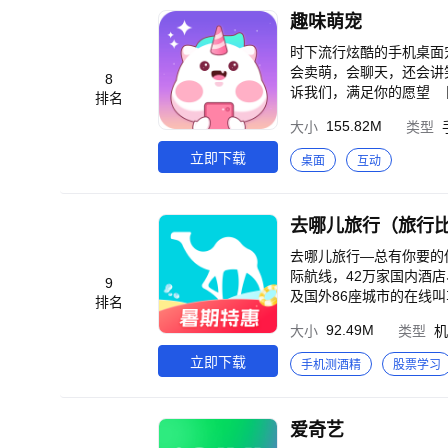
也不用担心喜欢的壁纸太
趣味萌宠
哦 视频制作：支持人像
频编辑需求。
时下流行炫酷的手机桌面
会卖萌，会聊天，还会讲
8
诉我们，满足你的愿望 
排名
以让它暂时“藏起来”，
155.82M
大小
类型
立即下载
桌面
互动
去哪儿旅行（旅行
去哪儿旅行—总有你要的
际航线，42万家国内酒店
9
及国外86座城市的在线
排名
案，随时随地搜索和预订
92.49M
大小
类型
机
和全面丰富的旅行产品，
“去哪儿旅行”是中国旅
立即下载
手机测酒精
股票学习
量、以及月度覆盖人数位
客户端总用户下载量居首，
爱奇艺