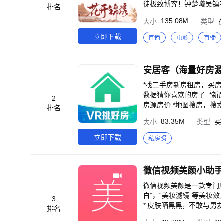
徒极致博弈！钟楚曦吴镇
排名
雷郭京飞藏锅偷油都不省
135.08M
大小
类型
玉雯竟是母子？陈星旭唯
拼下谁能晋级？剧毒石头
立即下载
直播
电影
直播
《心动的信号 第9季》
场，4男“围攻”美女，谁
广智回归，瞿颖舌战小四
安居客（海量好房
“残肢”，刘宇宁大惊失
战1994》郭富城、周润
*找二手房新房租房，买
喜剧人绝境笑对人生，绝
数据猜你喜欢的房子 *新房上线VR售
2
神2》国漫神番回归，暑
房源房价 *地图搜房，
排名
实的迷宫，欢迎光临“谷
出售 *海量房源：二手房
83.35M
大小
类型
买
恶两面！五段人生，每次开启都是隐藏款 《吾凰在上之凤御四方》现
房、附近找房、轨交淘房
《狂徒》绝境狂徒杀疯了！
室租赁 *房产工具：房
立即下载
私房照
危，是守到最后还是离开
东房源管理 *装修设计
查！ 《小猪佩奇12》猪妈妈生三胎了！佩奇家迎
验群反馈，将会有萌哒哒的
微信视频美颜小助
微信视频美颜是一款专门
白”，“美妆滤镜”等美妆
3
* 皮肤晒黑黑，不敢与男
排名
特别丑* 【美颜特色】 1. 大眼瘦脸：美女们都懂得~ P图软件神器 2. 美肤美白：粉嫩，红润，白皙，美肤...四种修图软