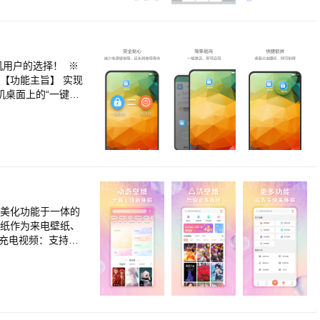
锻炼快速口算能力，
用户的选择！ ※
【功能主旨】 实现
机桌面上的“一键锁
情况，请到“设置 安
面美化功能于一体的
壁纸作为来电壁纸、
 充电视频：支持一
明、抠人像等各种特
壁纸定制：超多壁纸
每一个都给你带来不
通话更亲近。 透明
态壁纸轮播功能，再