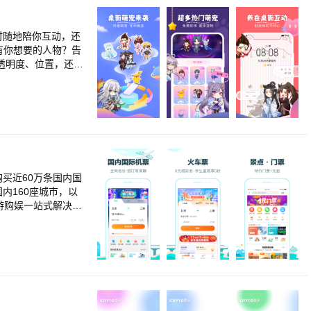
视频合成好玩的短片
辑功能，满足你的视
时随地陪你互动，还
有你想要的人物？告
透明度、位置，还可
买近60万条国内国
内160座城市，以
游购娱一站式解决方
80%的低价占比
哪儿网移动客户端
平均水平，总用户
告中，去哪儿旅行