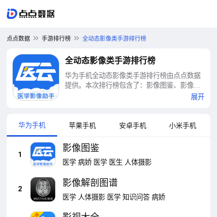
点点数据
手游排行榜
全动态影像类手游排行榜
全动态影像类手游排行榜
华为手机全动态影像类手游排行榜由点点数据
提供。本次排行榜包含了：影像图鉴、影像解
剖图谱、影视大全、全民K歌、主题动态壁
展开
纸、百看影视大全、和平营地、全能计算器、
飞图影像、爱优影视大全等十大全动态影像类
手游排行榜
华为手机
苹果手机
安卓手机
小米手机
影像图鉴
1
医学
病娇
医学
医生
人体摄影
影像解剖图谱
2
医学
人体摄影
医学
知识问答
病娇