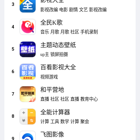
影视大全
3
影视改编
电影
剧情
文艺
影视改编
全民K歌
4
音乐
月歌
月歌
社区
手机录制
主题动态壁纸
5
up主
锁屏拍摄
百看影视大全
6
视频游戏
和平营地
7
直播
社区
社区
直播
教育中心
全能计算器
8
计算
工具
数学
计算
聚会
飞图影像
9