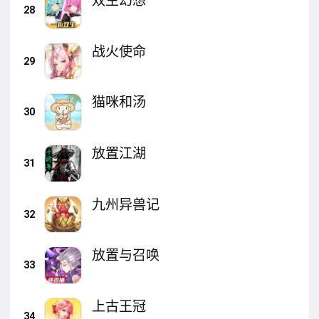
双生幻想
28
战火使命
29
猫咪和汤
30
放置江湖
31
九州异兽记
32
放置与召唤
33
上古王冠
34