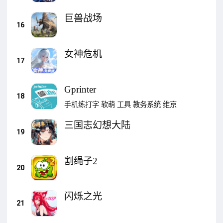
巨兽战场
16
女神危机
17
Gprinter
18
手机练打字
软萌
工具
教务系统
维京
三国志幻想大陆
19
割绳子2
20
闪烁之光
21