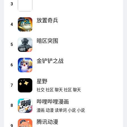
3
放置奇兵
4
暗区突围
5
金铲铲之战
6
星野
7
社交
社区
聊天
社区
聊天
哔哩哔哩漫画
8
漫画
动漫
读单词
小说
小说
腾讯动漫
9