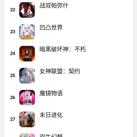
战双帕弥什
22
凹凸世界
23
暗黑破坏神：不朽
24
女神联盟：契约
25
魔镜物语
26
末日进化
27