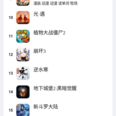
漫画
动漫
动漫
读单词
牧场
光·遇
10
植物大战僵尸2
11
崩坏3
12
逆水寒
13
地下城堡2:黑暗觉醒
14
新斗罗大陆
15