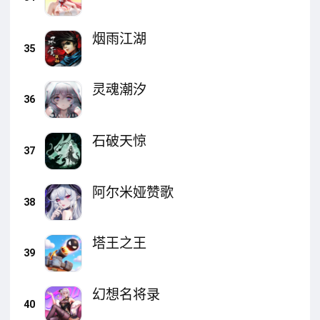
烟雨江湖
35
灵魂潮汐
36
石破天惊
37
阿尔米娅赞歌
38
塔王之王
39
幻想名将录
40