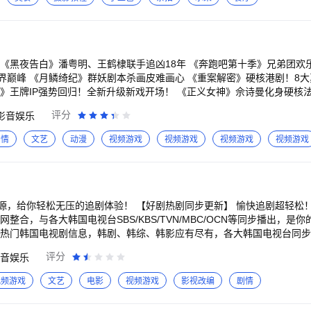
更深的理解、学会珍惜食物，更能激发好奇心和探索精神。 宝宝巴士（BabyBus）
中西式菜谱。宝宝来试试制作著名的北京烤鸭：在鸭身上刷满特制的酱料
产品的原创品牌。宝宝巴士秉承“快乐启蒙”的理念，用奇妙有趣的方式，
！再搭配翠绿的葱丝、清爽的黄瓜，哇，一口满足味蕾。 黑椒牛排也是餐桌上常出现
看（儿歌动画）、好玩（互动APP）”为特征的海量数字启蒙内容，让孩子
：打开开关，点火烹制酱料，依次倒入香菇、蒜蓉、洋葱等食材，翻炒出
。 欢迎联系 微博：@宝宝巴士 官网：http://www.babybus.com 邮箱：cn@babybus.
个面，双面煎熟。最后在牛排上淋上葱爆香菇酱，真让人充满食欲！ 第三站：甜品店 宝
？来这里正合适。蛋糕胚制作完成后，抹匀奶油，就到宝宝展示创意的时
芒果，挑选你喜欢的水果点缀一番；觉得有点单调？还可以加上小摆件，
沧元图第三季》赛博水墨炸燃视听
沫，再撒上葱花、小米椒提味。启动烧烤架，放置食材，刷上油，避免烤
评分
影音娱乐
烤多重滋味！ 还想继续感受大厨生活，制作色香味俱全的美食？快来
《乡村爱情18》欢乐过大年！乡爱18谁看谁发 《情圣3》肖
洪荒最强老
剧情
文艺
动漫
视频游戏
视频游戏
视频游戏
视频游戏
方式，供宝宝自由发挥，轻松提升创造力； 3、跟随语音引导，动动手指
宝巴士秉承“快乐启
的方式，为儿童量身定制以“好听（国学故事）、好看（儿歌动画）、好玩（
长安二十四计》成毅组团反杀到底
、美”。 欢迎联系 微博：@宝宝巴士 官网：http://www.babybu
剧！任嘉伦彭小苒双强追爱 《神墓年番》以我
s.com
女王2》重磅回归！佘诗曼黄宗泽新闻职场风云再燃 《入青
！ 【好剧热剧同步更新】 愉快追剧超轻松！ 【每日新推荐，告
手逆袭闯商海 《师兄啊师兄》神仙年番看师
整合，与各大韩国电视台SBS/KBS/TVN/MBC/OCN等同步播出，是
集热门韩国电视剧信息，韩剧、韩综、韩影应有尽有，各大韩国电视台同
评分
音娱乐
乐，新闻，娱
量影视，高清流畅播放，极速离线缓存，支持微博、微信、朋友圈一键分
视频游戏
文艺
电影
视频游戏
影视改编
剧情
好的起航！当您使用中如有任何疑问或想吐吐槽，都热忱欢迎您致电我们：400-
既往在等你！ 同时，优酷君也期待您脑洞大开的创意与想法，为我们建