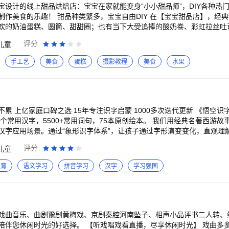
步启发，帮孩子轻松突破。每日探索结束，还会生成专属成长报告，家长
宝设计的线上甜品烘焙店：宝宝在家就能变身“小小甜品师”，DIY各种热
DIY 在【宝宝甜品店】，经典甜品、“网红”美
以进步的方向。 3、趣味引导，步步提升：智能启发式引导，深入分析，
欢的奶油蛋糕、圆筒、甜甜圈；也有当下大受追捧的酸奶卷、彩虹拉丝吐
棒、珍珠冰沙；更有给冬日带来暖意的水果蛋挞、姜饼屋……近二十种高
评分
儿童
开口。 2、自信大声读：随着开口次数的增加，孩子在全英氛围中不知不
程中，宝宝将认知各类食材，比如制
烦恼。 3、精选英文篇章：每个阶段的互动练习都有精选英文篇章，配备领
奶油、白糖和牛奶等；而糖稀、食用色素是制作香甜糖果的原材料。宝宝
手工艺
美食
蛋糕
摄影教程
美食
水果
表达。朗读结束后，还会生成带有排行榜的报告，家长可以随时查看孩子
先用冰格装好果汁，放入冰冻机速冻，再开启碎冰机，细细研磨；还得使用
蛋糕的重要步骤；
则需要将芝士削成芝士碎，放入小碗中，滴加不同色素后搅拌，让芝士充分
、筛面粉，再加入鸡蛋和调味品，混合后做成面团……一系列甜品制作流
字》是一款专注于汉
藤蔓形、井字形……宝宝来决定。就连食用甜品的勺子、吸管，也有多种
0个常用汉字，5500+常用词句，75本原创绘本。 我们用经典名著西游
翅膀形状等，满足宝宝“天马行空”的想象，让创造力得到完全发挥。 甜品大师争霸赛，
汉字应用场景。通过“象形识字体系”，让孩子通过字形演变变化，直观理
K赛，宝宝将随机匹配对手，开启挑战！如何将不同形状的糖果快速摇到瓶
科学课程体系下的多样汉字练习，实现汉字的听、说、读、写。三大体系协
评分
儿童
节，宝宝快调动手眼协调力，看到目标配料，可不能犹豫，及时出手，不
后能够开始自主阅读中文幼儿读物。 产品特色： 三大识字引擎 【象形识字引
获惊喜礼品！6大趣味比赛，激发宝宝的胜负欲，更提升宝宝的能力。 除此之外，宝宝
合儿童认知思维的象形教学，每个汉字都配有象形变化动画，强调汉字特
教育
语文学习
拼音学习
汉字
学习强国
级专属甜品店。宝宝想将甜品店打造成什么主题？快打开【宝宝甜品店】试试
学习不再是“死记硬背”，而是“理解后自然记忆”。 【科学进阶引擎，巩固记忆】
注打造儿童启蒙数字产品的原创品牌。宝宝巴士秉承“快乐启蒙”的理念，用
字记忆巩固体系，每日学习一组汉字，体系化的学习模式，不仅有助于提
学故事）、好看（儿歌动画）、好玩（互动APP）”为特征的海量数字启蒙
习惯。识字体系为每个汉字设计“认、练、读、写、复习”多个环节，通过“
“错字复习”、“隔天复习”等等模块，让孩子不仅能认能写，还能应用。 我们
自行选择是否开通应用内自动续费。若对自动续费业务或者退款有疑问，
从“识字”过渡到“阅读”。 【西游情景识字引擎，激发兴趣】 以广受喜爱
戏曲音乐、曲剧豫剧黄梅戏、京剧秦腔河南坠子、相声小品评书二人转、
心】-【帮助反馈】。 欢迎联系 微博：@宝宝巴士 官网：http://www.
背景，激发孩子学习兴趣，同时通过西游经典故事强化汉字应用场景，帮
听戏唱戏看直播，尽享休闲时光】 戏曲多多新增直播功能，快