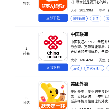
2》寻宝就是要开心的嘛。
排名
爸当家5》爸爸当家，拥抱
281.39M
大小
类型
亦爱己。 《你好，星期
《玉茗茶骨》甜度爆表！侯
立即下载
影视改编
剧情
5》青春敢唱，一鸣惊人
通，三组爱人悬崖相见。 
乐家长群2》喜爽升级！
中国联通
照见自己。 《披荆斩棘2
大招。 《锦绣芳华》花
中国联通APP12.0重
限风采！ 《小巷人家》闫妮李光洁郭晓冬蒋
务办理、宽带智能家居、
2
见反馈】 如使用过程中遇到
更优质的使用体验，创造
排名
344986765 芒果TV官方微博：
耗快、余量低、达量限速，立
130.42M
大小
类型
更省时，更高效】 •续费
死角。 【套餐精准匹配：越用越划算】 •用得舒心：拒绝流量告急，套餐一步到位，任你随心选。 •用得实惠：智能精
立即下载
运动
异次元通讯
准匹配，适合你的才能越用越划算。 【套餐共享：一人交费全家用】 •更省钱
通信需求。 •更贴心：
防沉迷，孩子的网络小管
美团外卖
随时监测。 联通看家：智能监控，全天贴心
优惠、宽带测速、套餐专
美团外卖，专业的美食外卖订餐平台！ 【产品特色】 美团外卖为您提供
都在这里。 【爆款新机：专享补贴，不怕比价】 •新机直降：热门机型，折上再折，优惠不停。 •合约购机：官方正
惠，支付满减，下单抢红
3
品，1对1服务，快速响应
饭选择极具性价比的外卖
排名
客，肯德基，必胜客宅急