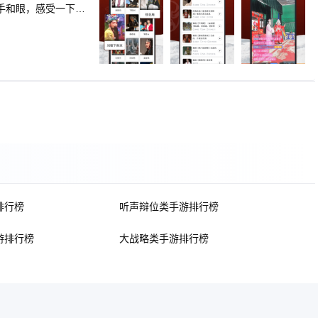
手和眼，感受一下在
来，只需静静享受
里都有！满足用户的不
容可播放，资源丰
转、梆子等众多曲
、苏三起解等众多名
慧生、马连良、严凤
央视戏曲频道及地方
、花木兰、贵妃醉
黄梅飘香，山野的
排行榜
听声辩位类手游排行榜
，树上的鸟儿成双
新视觉龙女郎对花
斯淑娴、韩再芬、马
游排行榜
大战略类手游排行榜
静、查江剑、候婷
☆相声评书大全：单
鉴、嘻哈包袱铺 ☆
公案、茶馆、豫剧