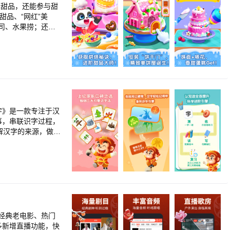
可以随时了解孩子
门甜品，还能参与甜
陪伴孩子轻松突破，
司、水果捞；还有
人气甜品，宝宝随
觉自信大声表达，轻
读音频，结合成长激
还能使用各种厨
的成长足迹。
小奶锅熬制“主角”
“染色”；烤制水果
程，全面锻炼宝宝
造型，供宝宝挑
故事，串联识字过程，
解汉字的来源，做到
子外？宝宝要认真观
同运作，让孩子每天
然就被对手反超
还
征，加强孩子对汉字
吧！ 宝宝巴
奇妙有趣的方式，为儿
高孩子专注力，还
内容，让孩子趣味认
形近字辨析”、“音形
还提供了75篇阶梯
您可以直接咨询应
经典老电影、热门
助孩子记忆。孩子