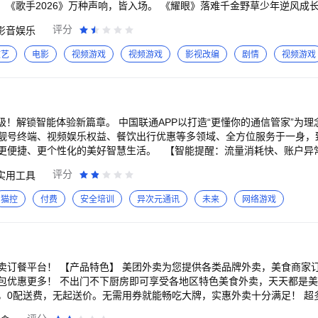
 《歌手2026》万种声响，皆入场。 《耀眼》落难千金野草少年逆风成
自己一下！ 《乘风2026》真我登场，自成风浪！ 《妻子的浪漫旅行20
评分
影音娱乐
六2026》你好星期六，精彩看不够 《女神蒙上眼》以法为刃！辛芷蕾林
明昊古力娜扎互撩上头。 《声生不息·华流季》以华流为笔共画同心圆。 
文艺
电影
视频游戏
视频游戏
影视改编
剧情
视频游戏
！ 《水龙吟》视觉盛宴！罗云熙携众人一秒入江湖。 《再见爱人第五季
《向往的生活-戏如人生》带领观众走进充满人文情怀和戏剧艺术魅力的“向
张嘉益陈好带娃新攻略。 《花儿与少年·同心季》经典7人姐弟团回归，在
025》聚焰为辰，披荆斩棘！ 《初入职场·中医季》中医大拿坐镇考核12
满盛唐！杨紫李现逢场作戏情愫悄生。 《全员加速中2025》共赴加速之
磅升级！解锁智能体验新篇章。 中国联通APP以打造“更懂你的通信管家”为
欣上演“父母爱情”。 ----------------------------------------------
靓号终端、视频娱乐权益、餐饮出行优惠等多领域、全方位服务于一身，
任何问题，可联系我们： 芒果TV微信公众号：hunantvcom 芒果TV
更便捷、更个性化的美好智慧生活。 【智能提醒：流量消耗快、账户异常
芒果TV(http://weibo.com/hunantv)
即提醒。 •账户提醒：停机、挂失等账户异常问题，一键直达处理页面。 【宽带续
评分
实用工具
续约：不出门，不排队，一键搞定，高效办理。 •升级千兆：超高速网络，全
猫控
付费
安全培训
异次元通讯
未来
网络游戏
：语音、流量、宽带可共享，满足全家
超多特色服务全家畅享 联通云盘：超大空间，存储无忧，记录美好时刻。 
家。 视频彩铃：专属DIY个性彩铃，等待看得见。 安全管家：风险电话
守护，画面异常告警。 【“我的”页面：私人专属空间】 •专属内容：存费
属福利，你的私人定制助理。 •服务升级：订单进度随时查看，权益礼包
各类品牌外卖，美食商家订餐服务。套餐优
包优惠更多！ 不出门不下厨房即可享受各地区特色美食外卖，天天都是
。
，0配送费，无起送价。无需用券就能畅吃大牌，实惠外卖十分满足！ 超
送，私房菜等多种美食送餐上门～附近美食，超市百货，生鲜，中餐、西