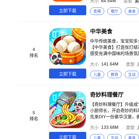
64.54M
大小
类型
美
小吃、快餐、火锅、川菜
天、宵夜不想出门？动动
立即下载
卖萌
餐厅
美食
质的美食外卖订餐服务。 【新人福利】 新用户最高可领60元大额红包 【功能介绍】 附近美食，全国各地特色美食 全
新支持，超市百货生鲜下
中华美食
中华传统美食，宝宝知多
【中华美食】打造张灯结
4
感受充满中国味的场景氛围、体验丰富多样的美
排名
“灵魂”所在。宝宝先来
141.64M
大小
类型
面条已煮好，到宝宝发挥
值与营养，做到了色、香、味俱全。 薄饼卷烤鸭，品地道吃法 北京烤鸭的制作
立即下载
儿童
教育
互动
再挂在壁炉，烤至表皮金灿、肉
有高要求——宝宝必须快
饼里，蘸上甜辣酱，地道烤鸭出炉。 麻辣涮火锅，识丰富原料 火锅历史悠久，是
奇妙料理餐厅
料真丰富：莲藕、香菇、鲜虾…
工程”。宝宝要选择翠绿的
【奇妙料理餐厅】升级成
宝宝是不是感觉美味加倍？ 除此之外，【中华美食】中还有很多美食的制作：汤圆、饺子......在制作完成后
小厨师长，开启奇妙的料理之旅！宝宝们即刻出发吧
5
百科”将进一步解释与科普，让宝宝
先来DIY一份豪华汉堡
排名
圆、饺子、冰糖葫芦、面
盖，汽车、房子、星星……宝宝快根据
133.68M
大小
类型
文化的博大精深； 2.
桃、柠檬等水果已切块，
巧等，在实践过程中锻炼
更有营养，葡萄汁和牛肉汉堡是“满分组合
立即下载
儿童
互动
美食