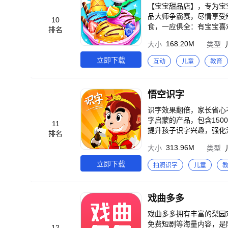
战，都有贴心引导、一步
【宝宝甜品店】，专为宝
的进步。 【趣味挑战赛】 1、精选趣味内容：严选丰富英文素材，科学搭配趣味闯关。 2、贴心发现成长点：模拟趣
品大师争霸赛，尽情享受制作美食的乐趣！ 甜品种类繁多，宝宝自由
10
味挑战场景，轻松发现可
食，一应俱全：有宝宝喜
排名
稳步成长。 【趣朗读】 1、使用即开口：每一项互动都需要英文开口来完成，突破孩子不敢开口的心理门槛，通过多
炎炎夏日少不了的彩虹冰
168.20M
大小
类型
种激励鼓励每个孩子勇敢
心选择，开始有趣的甜品DIY之旅。 食材、道具丰富，拓展宝宝认知面 在制作过
松解决"不敢开口"的小
作彩虹冰棒，需要用到淡
立即下载
互动
儿童
教育
励让孩子反复朗读，自信
具，像制作珍珠冰沙，要
——珍珠，让口感更丰富…… 制作过程详尽，提升宝宝多项能力 烤制蛋糕胚、抹面裱花是烘焙奶油
制作彩虹拉丝吐司，宝宝
悟空识字
蛋挞前，宝宝要捣碎黄油
的动手能力。 宝宝还能打造甜品创意造型，巧克力碗冰淇淋是摆放软糯的棉花糖还是点缀七彩糖针？给水果捞涂上什
识字效果翻倍，家长省心不累 上亿家庭口碑之选 15年专注识字启蒙 1000多次迭代更新 《悟空识
么形状的炼乳：波浪形、
字启蒙的产品，包含150
11
选：蝴蝶结形状、小熊形状、
提升孩子识字兴趣，强化
排名
趣味性十足 限时双人P
汉字“过目不忘”。配合
313.96M
大小
类型
察、快速晃动；加配料环
只需花费短短十几分钟的时间，一个月
咯……赢得胜利，宝宝还能收
擎，帮助理解】 采用符
立即下载
拍照识字
儿童
能通过自己的努力，不断升
的理解，建立长期记忆路径，让汉字
士（BabyBus）是专
根据儿童记忆特点设计识
童量身定制以“好听（国
能帮助孩子培养良好学习
戏曲多多
知、感受“真、善、美”。 【自动续费】 为了给用户提供更优质的产品体验，我们在会员订阅中增加了应用内自动续费
意练习”、“绘本阅读”、
服务，家长们在支付时可
阅读内容，通过原创的西游小故事，引导孩子
戏曲多多拥有丰富的梨园
用内客服，客服联系方式【打开应用】-【家长中
的经典名著西游记为故事
免费短剧等海量内容，是陪伴您休闲时光的好选择。 【
12