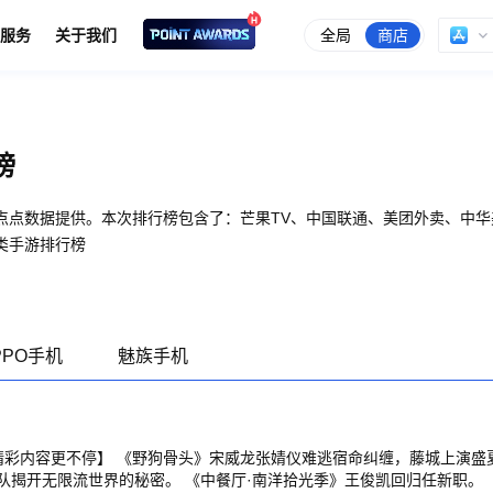
全局
商店
服务
关于我们
榜
点点数据提供。本次排行榜包含了：芒果TV、中国联通、美团外卖、中
类手游排行榜
PPO手机
魅族手机
【精彩内容更不停】 《野狗骨头》宋威龙张婧仪难逃宿命纠缠，藤城上演盛
队揭开无限流世界的秘密。 《中餐厅·南洋拾光季》王俊凯回归任新职。 