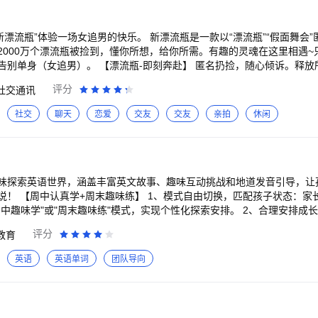
新漂流瓶”体验一场女追男的快乐。 新漂流瓶是一款以“漂流瓶”“假面舞会
2000万个漂流瓶被捡到，懂你所想，给你所需。有趣的灵魂在这里相遇~
告别单身（女追男）。 【漂流瓶-即刻奔赴】 匿名扔捡，随心倾诉。释放
评分
社交通讯
具舞会，大胆表达，用声音撩开
社交
聊天
恋爱
交友
交友
亲拍
休闲
，等你来玩！ 【真人认证-安全可靠】 我们要求真实的交友，维护社
倾诉、彼此陪伴，遇到的人都很温柔，聊起来特别舒服。 「晚风」：很
最真诚的交流方式，让人忍不住一直打开。 「养猫达人」：我原本性格
大家聊天，慢慢变得自信开朗，表达也更流畅了，现在还在这里遇到了喜欢的
味探索英语世界，涵盖丰富英文故事、趣味互动挑战和地道发音引导，让
生活的文艺青年，还是想找一处心灵栖息地的人，都能在这里找到同频共鸣的
长可根据孩子当日精
 有问题找瓶子君：我的-设置-关于新漂流瓶-客服QQ 微信公众号：新漂
中趣味学"或"周末趣味练"模式，实现个性化探索安排。 2、合理安排成
每日趣味互
评分
教育
趣。孩子每日完成趣味挑战。 2、趣味激励，点燃探索热情：融入成长勋
松养成主动探索好习惯。 【轻松记单词】 1、丰富内容体系：涵盖海量
英语
英语单词
团队导向
增添乐趣。 2、科学记忆方法：基于科学记忆方法，让每个孩子拥有自己
成长：这里还包含丰富的英文阅读素材，参考国际语言框架标准中对英语听
趣味探索大纲，在轻松中提升英语感知力。 【地道发音伴读】 1、专业
真实语言环境，带领孩子勇敢开口说英文，自信表达！ 2、贴心引导：探