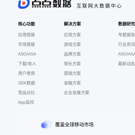
名家刘海功全集 ☆还有
互联网大数据中心
唐诗三百首、格林童话、
传、红楼梦、弹痕、千金
藩、佛度有缘人、芈氏传
核心功能
解决方案
数据研究
嘉诚：一生三论、狼性生
舞、年度热门广场舞合集、
应用情报
应用方案
专题报告
理、家庭急救、营养课堂
疗、茶道、流行音乐、老年
市场情报
游戏方案
行业资讯
曲多多，操作简单】 戏曲
ASO/ASA
品牌方案
ASO/AS
作简单，不需要任何设置操
多多小彩蛋，精彩合集受
下载/收入
增长方案
最新动态
妙招】养鱼种花、手工编
用户使用
营销方案
SDK数据
金融方案
竞品对比
企业发展方案
App监控
覆盖全球移动市场