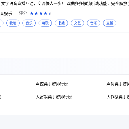
babybus.com
孩模式等功能。我们希望孩子快
~文字语音直播互动，交流快人一步！ 戏曲多多解锁听戏功能，完全解放
，高效识字。 联系方式： 微信公众号：悟空识字 客服电话：400-666-3016（9:00-17:30）
阳光洒进来，手机里播放着你喜欢的戏剧相声，提前选好播放模式，接下
评分
音娱乐
、喜剧、古装、宫斗、玄幻、爽剧、重生、穿越......你想追的短剧这
音
牧场
音乐
月歌
书籍
文艺
音乐
直播
、还能看老电影、听儿歌故事、听历史、听英语，更有FM收音机调频内
豫剧、京剧、秦腔、评剧、晋剧、越剧、昆曲、淮剧、川剧、黄梅戏、二人
朝阳沟、关汉卿、孟丽君、打金枝、花木兰、贵妃醉酒、铡美案、白蛇传
兰芳、李维康、李胜素、梅葆玖、程砚秋、张火丁、迟小秋、尚小云、荀
户喜好为用户精心挑选热门戏曲
中王，中国戏歌，梨园春，相约花戏楼，戏码头，以及相关热门cctv11
桂英挂帅、七品官、京剧大观、梨园在线、三打金枝、舌战群儒、关汉卿
众多名曲； 天仙配，女驸马，小辞店，夫妻观灯，罗帕记，徽州女人，
声控类手游排行榜
声优类手游
山，龙女，孔雀东南飞，王小六打豆腐，扮皇帝，海滩别，对花，戏牡丹
料皇榜中状元，民女名叫冯素珍，梁山伯与祝英台，戏缘，听戏，黄梅戏
戏曲视频欣赏。 超多黄梅戏美图，严凤英、王少舫、潘璟琍、熊少云、
榜
大富翁类手游排行榜
大作战类手
、张辉、陈小芳、何云、吴美莲、程丞、林蜜蜜、杨舒星、陈霈然、潘柠
紧追热点】 ☆有声小说中的斗破苍穹、冰与火之
世九重天、武动乾坤、斗罗大陆、修真界败类、全职高手、豪门小老婆 
郭德纲系列、三国演义、水浒全传、岳飞传、隋唐演义、鬼吹灯、资治通
、京剧大观、梨园在线、卷席筒、三打金枝、七品芝麻官、舌战群儒、寇