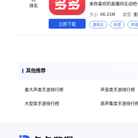
babybus.com 邮箱：cn@
在识字同时，还能感受国学魅力。 软件同时还为家长提供了时间管理、学习报告、二
来你喜欢的直播间互动吧
排名
乐识字
摇摇椅、舒适的沙发上，
66.21M
大小
类型
影
戏曲的陪伴好时光！ 【海量热播短剧，通通免费看】 短剧题材丰富，都市、悬疑、热血、甜宠、校园、职场、爱情、
言情、动作、年代剧、历史
立即下载
游戏王
听觉
声
同喜好，统统免费观看！ 【戏曲多多，分类更多】 戏曲多多支持播放戏曲热歌、广场舞精选、舞蹈教学、评书、小
说、相声、不仅能听音乐
富。 经典老歌，曲艺荟萃，回味岁月的滋味，品听时间的沉淀。 京剧、搞笑二人转、豫剧、曲剧、等各种剧种，闲了
看看，精神愉悦~ 汇聚
种； 包含穆桂英挂帅、
曲。 更有及受关注的梅
英、常香玉等众多名家经典内容。 【戏曲多多，搜索强大】 想看什么随便搜，根据用
其他推荐
音乐。 盛世黄梅，伶人王
戏曲频道电视节目； 穆
酒、白蛇传、苏三起解等
姜大声类手游排行榜
声音类手游排行榜
风，孟姜女，戏凤，双下
对，夫妻双双把家还，谁
姐对花等戏曲名家名段和
大型类手游排行榜
原声集类手游排行
兰、吴琼、黄新德、杨俊
婷、虞文斌等精彩内容，让您一次看个够！ 【戏曲多多，实时更新
歌、盗墓笔记、仙逆、傲
田芳系列、刘兰芳系列、
曲艺戏曲中的诸葛亮系列