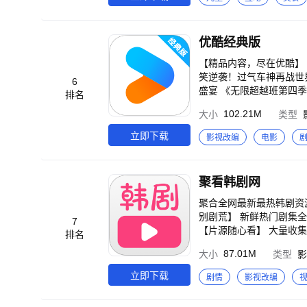
变。这种体验将让宝宝对食物产生
洋葱汤……这里有丰富的
是专注打造儿童启蒙数字
制；而片鸭十分考验宝宝的刀工
“好听（国学故事）、好
的美食。今天宝宝来掌勺
优酷经典版
“真、善、美”
宝宝可以尝试颠锅，让牛排翻
宝想创造与众不同的甜品
【精品内容，尽在优酷】 《黑夜告白》潘粤明、王鹤棣联手追凶18年 《奔跑吧第十季》兄弟团欢乐集结趣味闯关爆笑启程 《飞驰人生3》沈腾领衔爆
果？草莓、樱桃、菠萝、
笑逆袭！过气车神再战世界巅峰 《月鳞绮纪》群妖剧本杀画皮难画心 《重案解密》硬核港剧！8大真实奇案改编 《
6
猫……任你发挥。 第四站：烧烤店 可口烧烤，从这里诞生。宝宝在鸡腿上简单划几刀，塞上姜片去腥；茄子对半切，
盛宴 《无限超越班第四季》王牌IP强势回归！全新升级新戏开场！ 《正义女神》佘诗曼化身硬核法官高能过招 《怦然心动20岁：冬季》怦然系列重磅
排名
铺上已经搅碎的大蒜、肉
回归，开启浪漫冬日之旅 《庇护之地》杰森·斯坦森硬核救女 《我的山与海》我命由我！谭松韵逆袭改命当霸总 《寻秦记》古天乐林峯续写穿越传奇
102.21M
大小
类型
酱、孜然粉……宝宝一一添加，丰富调料赋予烧
《沧元图前传》国漫双强纯爱CP超甜撒糖 《唐宫奇案》新春王炸！白鹿王星越破深宫诡案 
【奇妙料理餐厅】吧！ 产品特色： 1、40+种菜式，囊括中西餐点、小吃、甜点、烧烤，满足宝宝对厨房的想象； 2、
央化身“爱情侦探”反被套路 《周五晚高疯》内娱活人们携“秘密疯巢”周末出逃 《辽宁卫视春晚》过大年！优酷独家全程回顾 《师兄啊师兄》
立即下载
影视改编
电影
多样的食材、厨具、烹饪
六爽赢天道，稳到起飞 《秋雪漫过的冬天》赵又廷张子枫逆风翻盘 《暗恋者的救赎》罪与罚！绝望主妇深陷命案疑云 《非常检控观》炸裂开审！马德
验烹饪乐趣，培养动手能力。 宝宝巴士（BabyBus）是专注打造儿童启蒙数字产品的原创品牌。宝
钟破解八大悬案 《风林火山》群星云集！暴力美学超爽港片 《剥茧》罗云熙变天才法医破诡案 《反人类暴行》品质好剧！《边水往事》导演新作 《逍
蒙”的理念，用奇妙有趣
遥》谭松韵侯明昊双世宿命奇缘 《山海经密码》以少年之志，破天命之局 《光阴之外》残酷末世少年屠神改命 《
聚看韩剧网
征的海量数字启蒙内容，让孩子趣味认知、感受“真、善
《天书黎明》探案小队寻宝藏破诡案 《百炼成神3》为爱逆天封神，挣脱宿命死劫 《凤凰台上》超级甜
s.com 邮箱：cn@babybu
魔血染青天！少年踏破生死寻找身世之谜 《暗河传》热血江湖！龚俊执剑闯关破局 《新闻
聚合全网最新最热韩剧资源，给你轻松无压的追剧体验
云》侯明昊×卢昱晓演绎宿敌变夫妻 《天相》废相少年度化灵煞逆转天命 《灼灼韶华》热依扎、杨祐宁携
别剧荒】 新鲜热门剧集全网
7
兄！苟道成圣，稳到飞起 《凡人修仙传》爆款IP！杨洋热血修仙逆天改命 《哪吒之魔童闹海》哪吒涅槃重生高燃之战 《以法之名》年度狠剧！张译扫
【片源随心看】 大量收
排名
黑除恶掀司法黑幕 《云深不知梦》大女主复仇爽番来袭！ 《藏海传》全员狠人！灭门案引连环杀局 国内外大剧热综、扎堆院线影片、二次元热血动
87.01M
大小
类型
影
漫……看视频，用优酷APP 【简介】 兼容Phone和Pad设备。优酷中国知名视频网站，优酷App为7亿用户提供电视剧，电影，动漫，音
乐，游戏，原创搞笑等海
立即下载
剧情
影视改编
示】 期许与鞭策，只为更
通道留言），优酷君一如