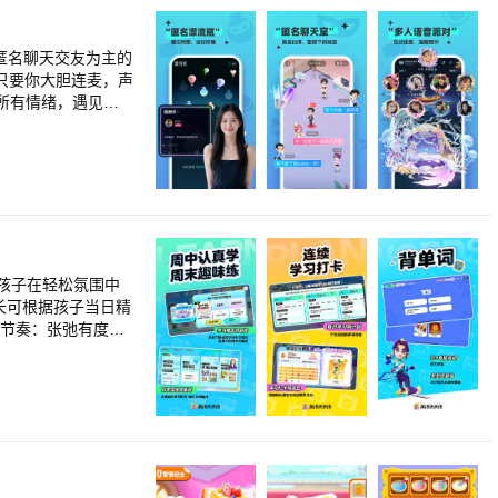
”匿名聊天交友为主的
只要你大胆连麦，声
所有情绪，遇见真
喜欢这种纯粹的漂流
内向，不太敢说话。
人。 不论你
孩子在轻松氛围中
人。 下载新
流瓶APP 玩家交流
长节奏：张弛有度的
章等多样化激励体
英文词汇，立体化呈
的记忆方案，轻松记
、说、读能力的要
领读：每句英文都有
索过程中遇到的小挑