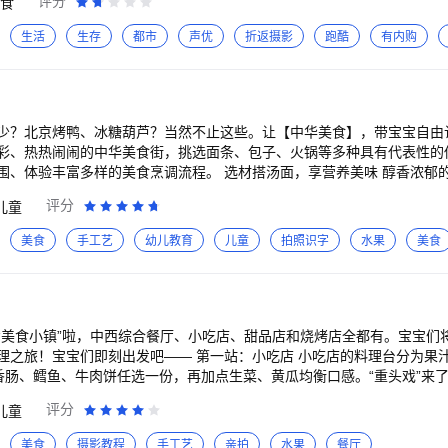
评分
食
、蛋糕、烤肉、美食饮料甜点，外卖订餐更方便，不用出门直接叫外卖订
手指，即可下单，最快30分钟可享用美食。还在等什么，饿了马上下载美团
生活
生存
都市
声优
折返摄影
跑酷
有内购
单 简单订餐，手机下单快速方便 品质外卖，品牌餐厅安全放心 在线支付
少？北京烤鸭、冰糖葫芦？当然不止这些。让【中华美食】，带宝宝自由
彩、热热闹闹的中华美食街，挑选面条、包子、火锅等多种具有代表性的
食烹调流程。 选材搭汤面，享营养美味 醇香浓郁的汤，是高汤面的
准备汤底：倒入切好的牛肉，翻炒出香味，淋上开水……继续熬煮，别忘了
评分
儿童
创意的时候——新鲜多样的配菜如何选？荷包蛋+鲜虾+葱花，搭配浅黄色
过程充满讲究：鸭子烤制前刷上糖水，
美食
手工艺
幼儿教育
儿童
拍照识字
水果
美食
质焦嫩；宝宝注意，出炉后要先用扇子扇几下，稍微冷却下鸭子...... 对“片鸭”的刀工
速滑动屏幕上的刀，保证鸭肉热腾、鸭皮酥脆地一整片切下来，搭配葱丝
“美食的集大成者”。宝宝看，火锅原
…还有牛肉和各色丸子。宝宝可以根据个人喜好，自由添加。 不过食材准备，也是“大
春菜洗净，将蘑菇切刀花、牛肉卷切成薄片，每一只虾都挑好虾线......
“美食小镇”啦，中西综合餐厅、小吃店、甜品店和烧烤店全都有。宝宝们
，“奇妙小
—— 第一站：小吃店 小吃店的料理台分为果汁区、汉堡区。宝宝
们了解中国菜的精髓，成为真正的“中华小当家”。 产品特点： 1.精选北京烤鸭、汤
，香肠、鳕鱼、牛肉饼任选一份，再加点生菜、黄瓜均衡口感。“重头戏”来
条、包子等众多传统美食，不仅能满足宝宝的味蕾，更能丰富你的日常认
提示添加，哇，“汽车主题”汉堡诞生！ 宝宝可以同步“开工”做果汁，草莓、蜜
评分
儿童
从选材到烹饪，都由宝宝亲手操作：挑选新鲜的食材、学习如何调配佐料、
宝宝只需将切块放入榨汁机——“嗡嗡嗡”，可口的果汁即刻完成！但是哪
宝宝的动手能力和创造力； 3.宝宝将见证食材在烹饪过程中的变化，感
”吗？宝宝快开动脑筋想想。 第二站：综合餐厅 西红柿炒蛋、三明治、法式
美食
摄影教程
手工艺
亲拍
水果
餐厅