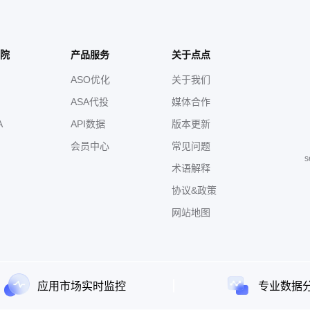
给小朋友播放的凯叔讲故事、鲁滨逊漂流记、木偶奇遇记、儿童睡前小故
十万个为什么、盒子历险记等内容 ☆喜爱文学的戏曲爱好者及中老年朋
归来、安吴商妇（周莹传那年花开月正圆）、简·爱、每天读点心理学、
奇、思维风暴、赢：跟韦尔奇学管理、郎咸平说、马云的人生哲学、股神
院
产品服务
关于点点
存方式、销售攻心术等内容 ☆广场舞教学分步教学，让你成为风靡全场
小苹果广场舞、DJ广场舞、99广场舞等热门广场舞大全。 ☆实用的保健
ASO优化
关于我们
、中老年健康运动、推拿针灸、名医讲座、养生科普、养生太极、经典世
卡拉OK等……还有养鱼种花、手工编织、时尚搭配、居家清洁等靠谱的生活
ASA代投
媒体合作
多多支持下载，出门随身听，随身看，没有网络一样精彩。 也可连接wif
A
API数据
版本更新
作，打开后点击听戏或视频播放就可以，是非常实用的音乐戏曲相声曲剧视听
欢迎】 【广场舞教学】热门广场舞视频大全，分步教学，让你成为风靡全
会员中心
常见问题
织、时尚搭配、居家清洁等靠谱的生活小百科 【健康养生】慢病管理、
s
术语解释
堂、健康运动、推拿针灸、名医讲座、养生科普等 戏曲多多——中老年生活不可缺少
协议&政策
网站地图
应用市场实时监控
专业数据