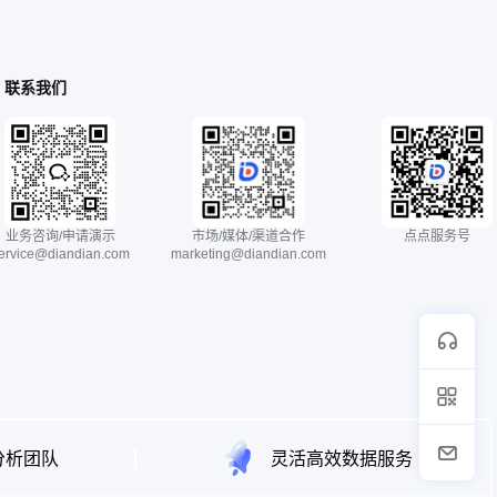
事、西游记少儿版、
友可以播放到水浒
人类简史、权谋曾国
是怎么炼成的、李
联系我们
的舞王，热门广场
操12套、慢病管
界名曲、家庭医
小百科。 【戏
i在线收听播放，操
工具 【戏曲
场的舞王。 【生活
业务咨询/申请演示
市场/媒体/渠道合作
点点服务号
家庭急救、营养课
ervice@diandian.com
marketing@diandian.com
的乐趣，传播曲艺文化国粹~
分析团队
灵活高效数据服务