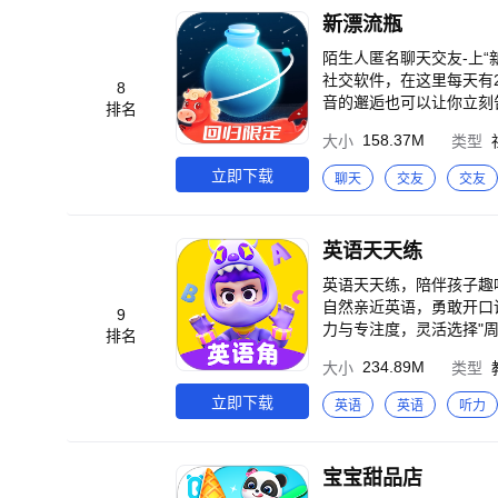
新漂流瓶
陌生人匿名聊天交友-上“
社交软件，在这里每天有
8
音的邂逅也可以让你立刻
排名
正懂你的倾听者。 【语音派对-随心畅聊】 多人实时连麦，萝莉音，气泡音，相亲脱单、娱乐、K歌、pia戏 随心畅
158.37M
大小
类型
聊，也可安静陪伴，温暖不孤单。 【假面舞会-角色扮演】 匿名聊天室，角色扮演面
面具下的秘密。 【动态广场-分享日常】 记录真实生活，分享美好瞬间，发现有趣的瓶友 【游戏交友】你画我猜，谁
立即下载
聊天
交友
交友
是卧底，狼人杀等多款有趣的语音连麦互动桌游
交的真实性，杜绝“照骗” ——真实用户使用评价精选—— 「一个单身姑娘」：每天上班都要戴着面具生活，很累。在
这里可以卸下伪装，安心
英语天天练
瓶社交，回到了最初心、
后来每天在群聊和语音里跟
英语天天练，陪伴孩子趣
是奔波忙碌的打工人、热爱
自然亲近英语，勇敢开口说！ 【周中认真学+周末趣味练】 1、模式自由切换，匹配孩子状态：家
9
漂流瓶，体验女追男吧！。
力与专注度，灵活选择"周
排名
群：629160172
安排，孩子更易长期坚持。 【每日学习打卡】 1、每日趣味规划，聚焦精彩内容：基于当前阶段智能推荐
234.89M
大小
类型
动，确保探索内容丰富有
系，让孩子在成就感中轻
立即下载
英语
英语
听力
现单词内容，为探索之路
单词。 3、拓展视野助
求，设定适合中国孩子的
宝宝甜品店
专业发音逐句示范，营造