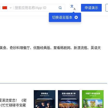
文
A
切换语言版本
华美食、奇妙料理餐厅、优酷经典版、聚看韩剧网、新漂流瓶、英语天
夏滚烫爱恋！ 《密
《忙忙碌碌寻宝藏