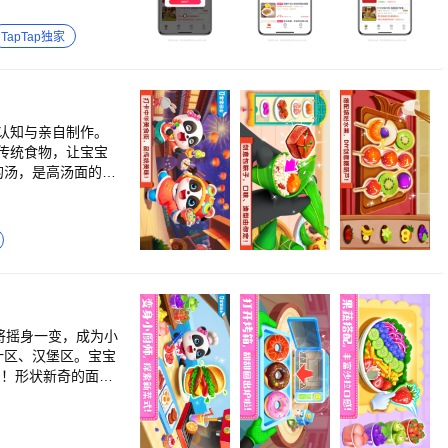
餐吃饭。 寒冷、雪
外卖app，享受优
TapTap独家
，在线支付优惠更多
认知与亲自制作。
传统食物，让宝宝
再加点酱油提鲜。
面条，哇，兼顾颜
也
、黄瓜条，卷在薄
麻辣火锅正式开吃，
将摇身一变，成为小
了！形状新奇的面包
知，了解中华饮食
掌握烹饪的火候和技
种果汁搭配鳕鱼汉堡
受由生到熟的神奇转