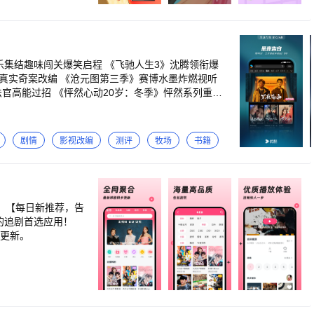
和蜂蜜，进炉烤
为儿童量身定制以
趣味认知、感受
香味；煎制牛排，
com
候：加入什么水
长颈鹿、花朵、小
焦。胡椒粉、烧烤
剧情
影视改编
测评
牧场
书籍
即刻上手，带宝宝体
互动APP）”为特
你的追剧首选应用！
步更新。
享。强大搜索功能，优酷在手，应有尽有！ 【温馨提
810-0580（或通过“APP-设置-问题反馈”专属
言献策，凡经采纳即赠优酷定制精美礼品一份哦！