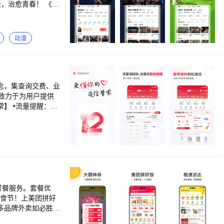
长，治愈青春！ 《爸
26》执手相伴，爱人
雨申演绎精英律师。
《声鸣远扬202
动漫
》催更团集结各显神
往的生活”。 《欢
旅行中成长、治愈、
位青年学徒面试各放
旅，感受中华瑰宝的无
理念，集查询交费、业
------------- 【意
致力于为用户提供
手机产品官方QQ群：
】 •流量提醒：消
约：
屋覆盖，WiFi无
亲情守护：上网限速
精准拦截，上网安全
一站集合，你关心的
美食节！上美团拼好
多品牌外卖如必胜
餐、蛋糕店、美食