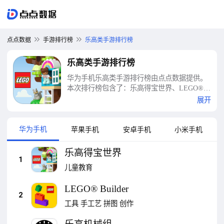
点点数据
手游排行榜
乐高类手游排行榜
乐高类手游排行榜
华为手机乐高类手游排行榜由点点数据提供。
本次排行榜包含了：乐高得宝世界、LEGO®
Builder、乐高机械组CONTROL+、破坏星球模
展开
拟器、蛋仔派对、我爱拼模型、迷你世界、我
的世界：移动版、逃出银河系、奇妙科普馆等
十大乐高类手游排行榜
华为手机
苹果手机
安卓手机
小米手机
乐高得宝世界
1
儿童教育
LEGO® Builder
2
工具
手工艺
拼图
创作