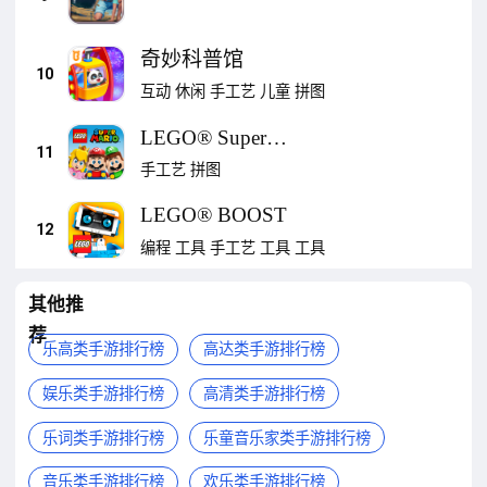
奇妙科普馆
10
互动
休闲
手工艺
儿童
拼图
LEGO® Super
11
Mario™
手工艺
拼图
LEGO® BOOST
12
编程
工具
手工艺
工具
工具
其他推
荐
乐高类手游排行榜
高达类手游排行榜
娱乐类手游排行榜
高清类手游排行榜
乐词类手游排行榜
乐童音乐家类手游排行榜
音乐类手游排行榜
欢乐类手游排行榜