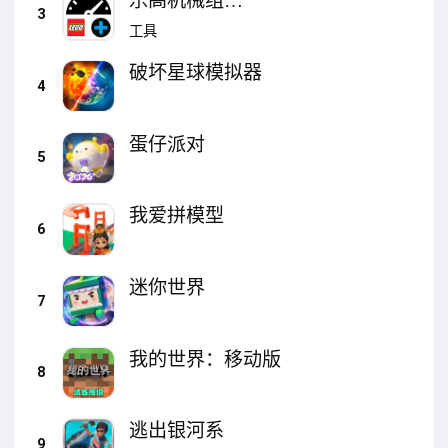
乐高机械组
3
CONTROL+
工具
破坏星球模拟器
4
蛋仔派对
5
我爱拼模型
6
迷你世界
7
我的世界：移动版
8
逃出银河系
9