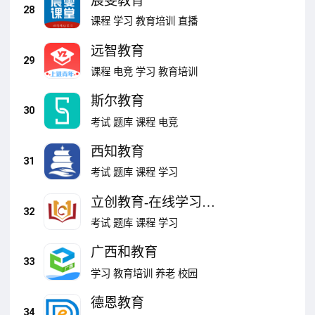
宸雯教育
28
课程
学习
教育培训
直播
远智教育
29
课程
电竞
学习
教育培训
斯尔教育
30
考试
题库
课程
电竞
西知教育
31
考试
题库
课程
学习
立创教育-在线学习平
32
台
考试
题库
课程
学习
广西和教育
33
学习
教育培训
养老
校园
德恩教育
34