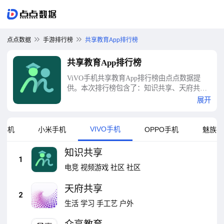
点点数据
手游排行榜
共享教育App排行榜
共享教育App排行榜
ViVO手机共享教育App排行榜由点点数据提
供。本次排行榜包含了：知识共享、天府共
享、众享教育、学习部落共享学校、状元共享
展开
课堂、教育十、点化教育-小学硬笔书法练字、
教育汇、格木教育-公职考试刷题神器、365教
育等十大共享教育App排行榜
VIVO手机
卓手机
小米手机
OPPO手机
魅族手
知识共享
1
电竞
视频游戏
社区
社区
天府共享
2
生活
学习
手工艺
户外