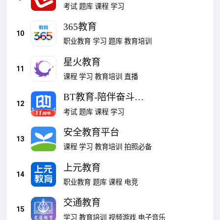
题神器
考试
题库
课程
学习
365教育
10
职业教育
学习
题库
教育培训
星火教育
11
课程
学习
教育培训
直播
BT教育-陪伴奋斗年
12
华
考试
题库
课程
学习
安全教育平台
13
课程
学习
教育培训
拍照必备
上元教育
14
职业教育
题库
课程
电竞
交通教育
15
学习
教育培训
视频游戏
电子音乐