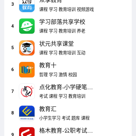
众享教育
3
课程
学习
教育培训
视频游戏
学习部落共享学校
4
课程
学习
教育培训
养老
状元共享课堂
5
课程
学习
教育培训
互动
教育十
6
哲理
学习
激情
校园
点化教育-小学硬笔书
7
法练字
考试
课程
学习
教育培训
教育汇
8
小学生学习
考试
题库
课程
格木教育-公职考试刷
9