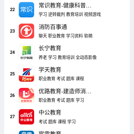
常识教育-健康科普慢
22
病减脂课程
学习
逆转裁判
教育培训
视频游戏
消防百事通
23
聊天
职业教育
学习资料
软萌
长宁教育
24
养老
学习
教育培训
全动态影像
学天教育
25
职业教育
考试
题库
课程
优路教育-建造师消防
26
造价康养技能
职业教育
考试
题库
学习
中公教育
27
考试
题库
课程
学习