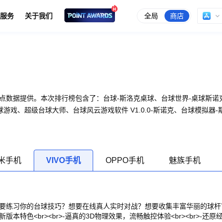
全局
商店
服务
关于我们
点点数据提供。本次排行榜包含了：台球-斯洛克桌球、台球世界-桌球斯诺克
球游戏、超级台球大师、台球风云游戏软件 V1.0.0-斯诺克、台球模拟
米手机
VIVO手机
OPPO手机
魅族手机
r>想要练习你的台球技巧？想要在线真人实时对战？想要收集丰富华丽的球
>新版本特色<br><br>-逼真的3D物理效果，流畅触控体验<br><br>-还