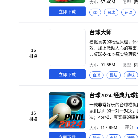
67.40M
大小
类型
运
确的物理效果<br>接近真
立即下载
3D
台球
运动
台球大师
模拟真实的物理原理，体
效，加上激动人心的赛事。
15
典桌球❖<br>真实物
排名
杆147.<br>❖好友
91.55M
大小
类型
运
相切磋球技，共同提高。<
物理感十足❖<br>逼真
立即下载
台球
酷炫
趣味
戏乐趣
台球2024-经典九球
一款非常好玩的台球模拟
家们之间的一对一对决，因
16
决；<br>2、真实感的擂
排名
117.99M
评分
大小
立即下载