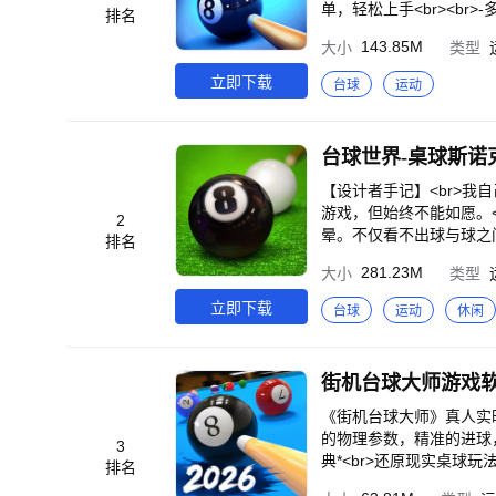
单，轻松上手<br><br>
排名
线模式，不用流量也能畅快使用
143.85M
大小
类型
杆法挑战系统<br>4、新
立即下载
台球
运动
台球世界-桌球斯诺
【设计者手记】<br>
游戏，但始终不能如愿。<
2
晕。不仅看不出球与球之
排名
伴，“台球世界”诞生了。
281.23M
大小
类型
台球游戏】标签。<br>
>【游戏简介】<br>
立即下载
台球
运动
休闲
这儿，不只有战胜对手的快感
世界各地的玩家同台竞技，
百<br>3. 大冒险—
唰往上涨<br>4. 转
>5. 擂台赛——人人可
《街机台球大师》真人实
>7. 俱乐部——一群志同
的物理参数，精准的进球，
3
的进球体验<br>9. 8
典*<br>还原现实桌球玩
排名
星，解谜各类花式台球，从
>挑战网络上来自全世界的朋