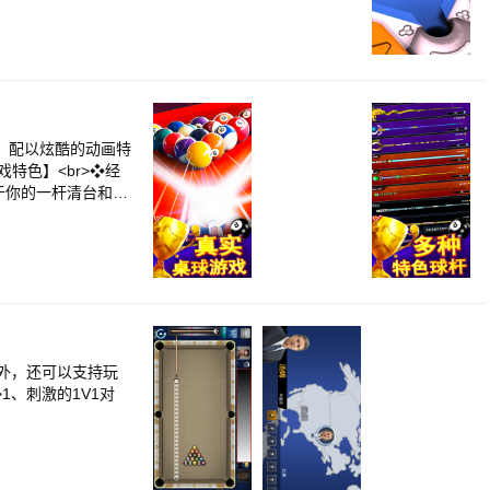
，配以炫酷的动画特
特色】<br>❖经
于你的一杆清台和单
全世界球友们一起互
适合您。<br>❖
战等趣味玩法，丰富游
外，还可以支持玩
1、刺激的1V1对