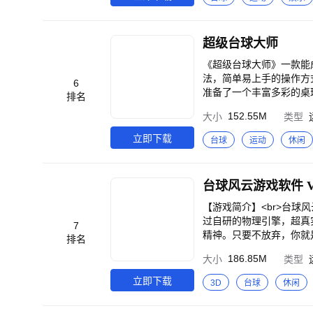
台球的球友们满意。<br
斯诺克与闯关玩法，也有
还原真实打台球手感，让您控
超级台球大师
【3D超拟真物理，极致
迹，完美还原真实桌球，全
《超级台球大师》一款能
经典重现、趣味闯关、花
法，简单易上手的操作方
6
台球大神还是新手小白，都
准备了一个丰富多彩的桌球
排名
>【真人匹配真竞技，同
经典8球和斯诺克，纯粹的
152.55M
大小
类型
同城社交系统，轻松与好友
铜到王者一路挑战，与更强
种酷炫球杆任你选择，定
约，随时随地畅快对战，
立即下载
台球
运动
休闲
发入魂！<br><br>
br>游戏内丰富的球杆选
奔波，周末想打桌球却发
❖单人积分赛❖<br>丰
球的时光，但你一个人远
br>逼真的台球模型，
台球风云游戏软件 V1
酷特效搭配真实物理，不
【游戏简介】<br>台球
过自研的物理引擎，超真
7
精神。只要不放弃，你就是
排名
一款适合你<br>单机练
186.85M
大小
类型
br>好友功能：以球会
的友谊赛<br>台球俱
立即下载
3D
台球
休闲
有丰富的专属俱乐部奖励等你
确性的活动<br>3.直观物