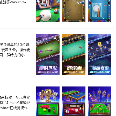
等<br><br>-离
系统<br>3、新增
搜寻逼真的2D台球
，玩着头晕，操作更
伙同一群给力的小伙
打上了【真实的2D
br><br><br
战台球明星大腕。在
1V1对战——与来自
戏，让您轻松单杆过
），让大家的积分唰
越高，分数越高<br
积分，彰显实力<br
动画特效，配以真实
球的走位技能，绝佳
色】<br>*演绎经
—挑战世界腕级台球巨
r>*在线竞技*<br
切磋台球技艺，观摩高
*<br>游戏中设有