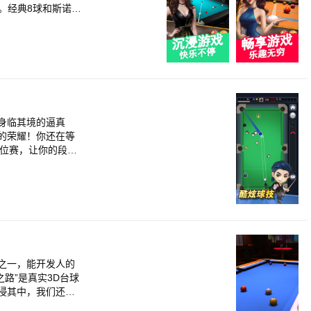
法。经典8球和斯诺
随时随地畅快对战，
>游戏内丰富的球杆选
身临其境的逼真
的荣耀！你还在等
排位赛，让你的段位
>几十款绚丽球杆等
此不再疲倦！<br
！
戏之一，能开发人的
之路”是真实3D台球
浸其中，我们还加
br>强大的模拟与准