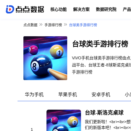
核心功能
解决方案
数据研究院
产品
点点数据
手游排行榜
台球类手游排行榜
台球类手游排行榜
ViVO手机台球类手游排行榜由
战平台、台球王者-8球斯诺克桌
手游排行榜
华为手机
苹果手机
安卓手机
小
台球-斯洛克桌球
我们更新啦！<br><b
们的新版本吧！<br><br
1