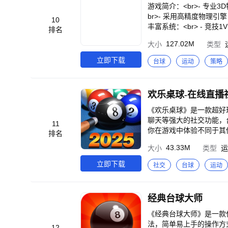
游戏简介：<br>- 专
br>- 采用高精度物理
10
丰富系统：<br> - 竞技1V1：匹配全网高手，展开实时对决；<br> - 好友约战：足不出户，随时开启线上PK；<br> -
排名
解球闯关：挑战操作与思维极限，锤炼解球技巧；<br
127.02M
大小
类型
为所在地区争夺荣耀；<br> - 段位系统：全面还原现实段位机制，每一次晋升都代表真正实力，收获属于
誉；<br> - 多种玩法规则：支持中式8球、9球、9球3人追分、迷踪球等，畅享不同台球体验。<br>- 更有多款酷炫球
立即下载
台球
运动
策略
杆随心选择，风格属性各
欢乐桌球-在线直播
《欢乐桌球》是一款超好
聊天等强大的社交功能，
11
你在游戏中体验不同于其他
排名
色：<br>- 经典8球
43.33M
大小
类型
运
的动画特效给你绝佳的游戏
的台球大师，随时随地和朋
立即下载
社交
台球
运动
领场地！<br>- 百变
击球体验。<br>- AI
大师竞技，挑战榜单 —
经典台球大师
放光彩！<br>- 增加大
典玩法<br>* 随时随地
《经典台球大师》是一款
<br>* 逼真物理还原，
法，简单易上手的操作方
12