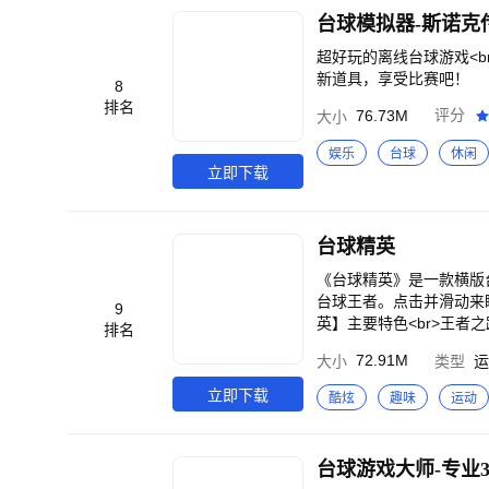
台球模拟器-斯诺克
超好玩的离线台球游戏<b
新道具，享受比赛吧！
8
排名
76.73M
评分
大小
娱乐
台球
休闲
立即下载
台球精英
《台球精英》是一款横版
台球王者。点击并滑动来
9
英】主要特色<br>王者
排名
王者！<br>真人对战<b
72.91M
大小
类型
运
声效，给你原汁原味的桌球
杆和球桌，分分钟体现你的
立即下载
酷炫
趣味
运动
台球游戏大师-专业