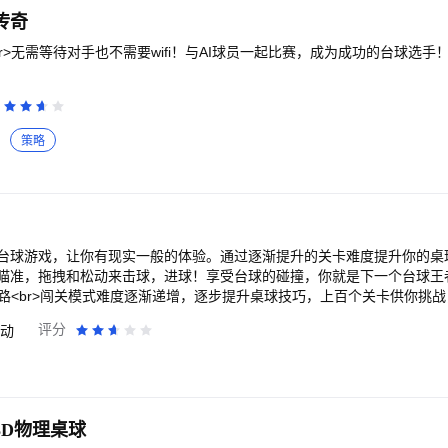
传奇
r>无需等待对手也不需要wifi！与AI球员一起比赛，成为成功的台球选手！
策略
台球游戏，让你有现实一般的体验。通过逐渐提升的关卡难度提升你的桌
瞄准，拖拽和松动来击球，进球！享受台球的碰撞，你就是下一个台球王者
之路<br>闯关模式难度逐渐递增，逐步提升桌球技巧，上百个关卡供你挑
r>真实实时匹配、随时随地找人一决高下！<br>游戏性能<br>先进3D物
评分
动
体验！<br>酷炫球杆<br>巧夺天工，杆杆酷炫。游戏中配置多种属性
个性！<br>角色成长<br>逼真的人物造型，不同的能力属性，让你更
3D物理桌球