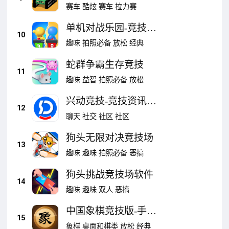
赛车
酷炫
赛车
拉力赛
单机对战乐园-竞技大
10
全
趣味
拍照必备
放松
经典
蛇群争霸生存竞技
11
趣味
益智
拍照必备
放松
兴动竞技-竞技资讯社
12
交交友
聊天
社交
社区
社区
狗头无限对决竞技场
13
趣味
趣味
拍照必备
恶搞
狗头挑战竞技场软件
14
趣味
趣味
双人
恶搞
中国象棋竞技版-手机
15
上玩的象棋游戏
象棋
桌面和棋类
放松
经典