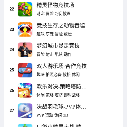
精灵怪物竞技场
22
萌宠
冒险
Q版
放置
竞技生存之动物吞噬
23
趣味
萌宠
冒险
放松
梦幻城市暴走竞技
24
冒险
射击
酷炫
动作
双人游乐场-合作竞技
25
趣味
拍照必备
放松
休闲
欢乐对决-策略塔防随
26
机竞技
休闲
策略
塔防
即时战略
决战羽毛球-PVP体育
27
竞技
PVP
运动
休闲
3D