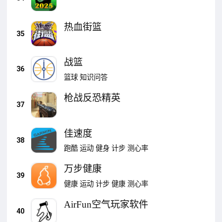
热血街篮
35
战篮
36
篮球
知识问答
枪战反恐精英
37
佳速度
38
跑酷
运动
健身
计步
测心率
万步健康
39
健康
运动
计步
健康
测心率
AirFun空气玩家软件
40