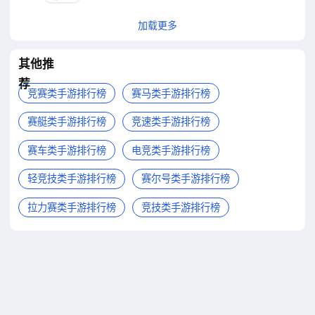
加载更多
其他推
荐
竞赛类手游排行榜
赛马类手游排行榜
赛艇类手游排行榜
竞速类手游排行榜
赛车类手游排行榜
电竞类手游排行榜
轻竞技类手游排行榜
赛尔号类手游排行榜
拉力赛类手游排行榜
竞技类手游排行榜