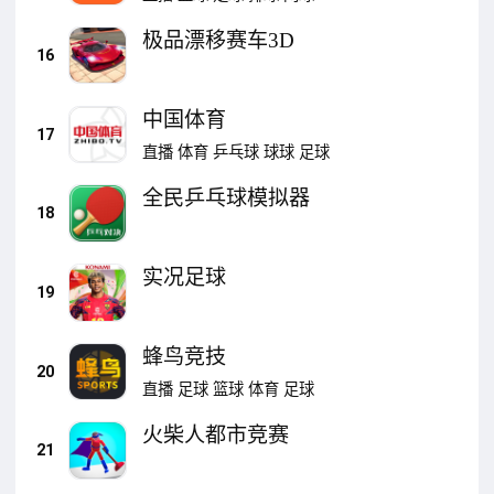
极品漂移赛车3D
16
中国体育
17
直播
体育
乒乓球
球球
足球
全民乒乓球模拟器
18
实况足球
19
蜂鸟竞技
20
直播
足球
篮球
体育
足球
火柴人都市竞赛
21