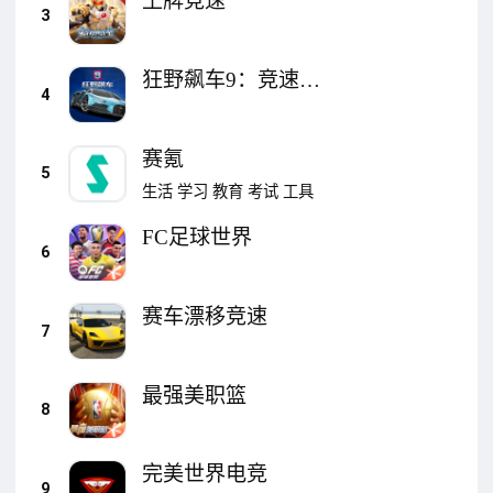
王牌竞速
3
狂野飙车9：竞速传
4
奇
赛氪
5
生活
学习
教育
考试
工具
FC足球世界
6
赛车漂移竞速
7
最强美职篮
8
完美世界电竞
9