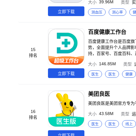
39.96M
大小
类型
实
更好地了解自己的健康状况
单：只需将手指放在摄像
立即下载
测血压
测心率
人：老年人常常需要监测
年人及时了解检测数据。
的数据，方便用户进行康
百度健康工作台
状况，方便用户进行健身
服务，快来下载体验吧！
百度健康工作台是百度旗
势，全面提升个人品牌影响力，开启
15
持，百家号、百度百科、
排名
创建专属数字分身，助力
146.85M
大小
类型
室服务，提高医生接诊效
松创作优质内容，在百家
立即下载
医生
医生
健康
者进行分组管理，通过患
美团良医
美团良医是美团官方专为
16
43.58M
大小
类型
运
排名
医生
医生
线上
立即下载