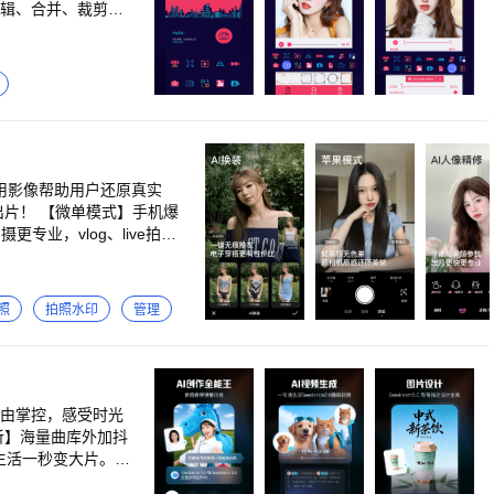
剪辑、合并、裁剪、
加视频、音频，让你
。 让照片动起来，
用影像帮助用户还原真实
专业，vlog、live拍摄
马拿捏。 【复古CCD】
模式】多种热门机型可供选
能拍，还能打印送到家，仪
照
拍照水印
管理
生模式等多种拍照模式，满
I消除、AI一键美颜、AI
有博主同款写真、儿童写真、
字，一键穿越漫画世界！黏
自由掌控，感受时光
听】海量曲库外加抖
级美颜！ 【IP跨次元】海
一秒变大片。 --
人打造的新生活潮流滤镜，
nce.com