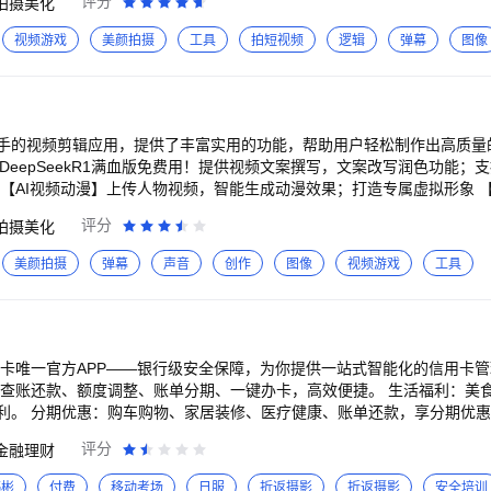
评分
拍摄美化
场景，走到哪里想怎么拍就怎么拍！ 【质感妆容】超A质感搭配神仙滤镜，
你的风格，让你的每一张自拍都好看！ 【创意贴纸】创意AR贴纸火爆各圈
视频游戏
美颜拍摄
工具
拍短视频
逻辑
弹幕
图像
格，让你的自拍不再单调！ —手机秒变视频Vlog神器— 【高清专业】4K拍摄模
长拍摄、音乐等功能，让你的手机秒变vlog神器，轻松拥有清晰质感画面
松一镜到底～眼神不偏离，表情管理更自然！ 【视频精修】视频身材美
原相机视频废片！修视频像修图一样简单！ 【美颜相机伴侣】手机充当
手的视频剪辑应用，提供了丰富实用的功能，帮助用户轻松制作出高质量的视
爱你们，你们的反馈将让我变得更好～
：DeepSeekR1满血版免费用！提供视频文案撰写，文案改写润色功能；
【AI视频动漫】上传人物视频，智能生成动漫效果；打造专属虚拟形象 【
I即可生成想要的图片 【AI绘画】：上传初始图片，选择风格玩法，AI
评分
拍摄美化
键词描述 【创作中心】协助解决运营账号痛点，为创作者推荐源源不断
粉 【强大素材库】贴纸、滤镜、画面特效、热梗…海量素材紧跟流行趋势
美颜拍摄
弹幕
声音
创作
图像
视频游戏
工具
辑功能，包括视频分割、裁剪、拼接、倒放、添加常规/曲线/自定义变速、
视频剪辑。 丰富的音效和音乐库，包括文字智能配音、语音加字幕、提
添加各种音效和音乐，让视频更加生动有趣。 多种字幕选择和滤镜、美
用户可以轻松制作出更加精美的视频作品。 海量模板涵盖多用户群体的
助推作品上热门。
用卡唯一官方APP——银行级安全保障，为你提供一站式智能化的信用卡
：查账还款、额度调整、账单分期、一键办卡，高效便捷。 生活福利：美
利。 分期优惠：购车购物、家居装修、医疗健康、账单还款，享分期优惠
信银行万豪旅享家联名卡」、「中信银行银联标准IC金卡」、「中信银行颜
评分
金融理财
享优惠—— 返现、立减金、优惠券，“食住行娱购”生活场景全覆盖。 【
卡管理，账单明了；额度可控，安全放心；即开即用，支付便利。 【特色活
韩彬
付费
移动考场
日服
折返摄影
折返摄影
安全培训