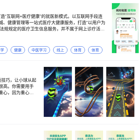
造“互联网+医疗健康”的就医新模式。以互联网手段连
城、健康管理等一站式医疗大健康服务，打造“以用户为
生面诊和诊断。否则引发的任何责任由提问者自行负
建议。 2）健康160与其他第三方合作所开展的其他活
知悉该等规定，并无条件同意不违反健康160的该等网站
医学
健康
中医学习
线上
体育
体育
0会确认所有入驻的医生均为合法执业、资质齐全的医生。
题，也可以通过“个人中心“-“设置“-“意见反馈“告诉我们，我们
衡技巧，让小球从起
很高。你需要用手
重心，因为重心不
的障碍和挑战。越