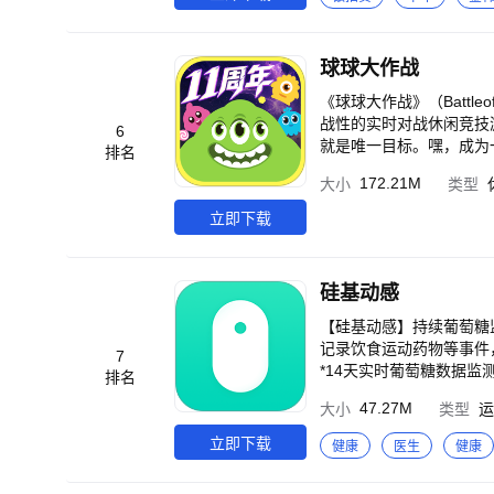
享兑精彩生活：9积分兑
球球大作战
《球球大作战》（Battleof
战性的实时对战休闲竞技
6
就是唯一目标。嘿，成为一个“球球巨无霸”是每
排名
变大变胖是这个世界民众的
172.21M
大小
类型
不要沮丧，飞毛腿的你，
行霸道的时候千万小心暗器噢~ 【游戏特色】 1.“戳戳戳”的懒癌操作 厕所里“戳戳戳”，电梯里“
立即下载
戳”，是的，即使你是一
戏了呢！ 2.“快乐有趣”的策略战斗 “躲进灌木丛就不会被发现了呢”“分裂一次就能把它吃掉了吧！”“跟在大胖纸身边，
好像会安全一些啊”对战的策略就在你的
硅基动感
以自定义外观和名字。“
喔！快来为自己起个霸气的名字吧！ 4.“老少通吃”的游戏伙伴 跨房间，跨楼层
【硅基动感】持续葡萄糖
你遇见谁都是有可能的喔
记录饮食运动药物等事件，帮助糖尿病患者控糖管理。
7
但真的很好玩啊！哈哈哈
*14天实时葡萄糖数据监
排名
47.27M
大小
类型
运
立即下载
健康
医生
健康