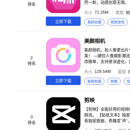
然一新，动感创意无限。
排名
调速、倒放、小视频制作
71.25M
大小
类型
拍
的视频制作更丰富出彩，
无损美化照片，制作出的
立即下载
美颜拍摄
视频游戏
美颜相机
美颜相机，拍人像更出片
美！ —硬控人像摄影潮流— 【苹果模式】拯救原相机锐化瑕疵，高清真实还原美貌，白天晚上都出片！ 【微单模式】手机爆
2
改微单，支持景深虚化，旅
排名
更好看。清透人像效果，
128.54M
大小
类型
超多火爆的CCD型号，
择，记录生活中的胶片仪
立即下载
美颜拍摄
图像
式感满满，速来体验当下
足你不同场景的拍照需求！ —AI人像大师更专业— 【AI换装】一键无痕换装，电子穿搭更有性价比！多款服装以
果，你的电子衣橱无限大！
剪映
头发等专业精修参数告别
情侣写真、闺蜜写真、全
【剪映】全能好用的视频
土滤镜、羊毛毡风格、油画棒风等多种
倒流。 【贴纸文本】独
3
颜参数】水光肌、除皱、3
音独家歌曲，奇趣变"声”
排名
量正版IP入驻，迪士尼
- 有任何问题都可以和我们交流 付