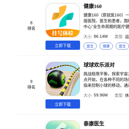
健康160
健康160（原就医160
接医院、医生和患者，围
8
中心”全生命周期的医疗健康服务平台。 免责声明： 1）健康160所提供的医疗咨询服务系国
排名
动，用户不得据此进行任
86.14M
大小
类型
运
责，"健康160不予以负
动，包括但不限于药品信
立即下载
医生
健康
医生
政策和国家法律法规的强
联系我们： *客服电话：400
会尽快与你联系。
球球欢乐派对
挑战极限平衡，探索宇宙
点开始，在各种不同的场
9
指来控制小球的移动，通
排名
稳定会导致小球偏离轨道
59.96M
大小
类型
休
往后闯关难度越高，快来
立即下载
泰康医生