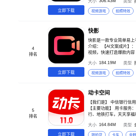
306.43M
大小
类型
露营、探店、运动等多样
s、欧美…总能找到适合
立即下载
视频游戏
拍照特效
000种自拍贴纸，有搞怪、美萌、潮酷各种风
式、实时字幕、30分钟超
神器！告别忘词烦恼，轻
快影
官等超多精修参数，拯救
美颜相机。 —如有问题欢迎联系— 用户反馈QQ号：800019025 新浪微博：@美颜相机 小红书：@美颜相机 官方微信：@B
快影是一款专业简单易上
eautyCam美颜相机 
介绍： 【AI文案成片】
4
视频，快速打造爆款内容 
排名
描述词，选择图片风格，A
184.19M
大小
类型
图，支持为效果图增加关
丝偏好，助推实现账号涨
立即下载
视频游戏
拍照特效
功能说明： 多种视频剪
尾等，帮助用户快速完成
音乐卡点等，让用户轻松
动卡空间
画、智能抠像等功能，让
同款火爆网络的短视频，
【我们是】 中信银行信
【主要功能】 用卡服务
5
行、地铁打车，天天享福
排名
人气卡片推荐—— 「中
164.84M
大小
类型
总有一款适合你。 办卡畅
申请一份专属的关爱。 主
立即下载
银拍贷
卡车
金