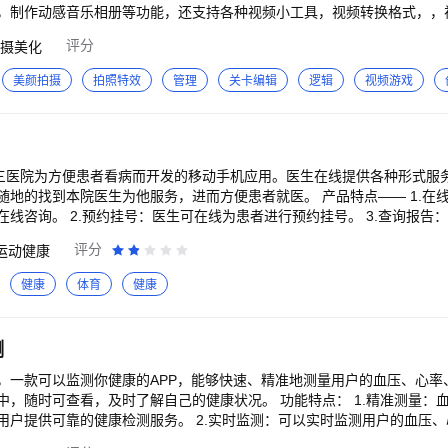
，制作动感音乐相册等功能，还支持各种视频小工具，视频转换格式，，
f等功能，满足您日常的视频创作，方便快捷
评分
摄美化
美颜拍摄
拍照特效
管理
关卡编辑
逻辑
视频游戏
第三医院为方便患者看病而开发的移动手机应用。医生在线提供各种形式服
随地的找到本院医生为他服务，进而方便患者就医。 产品特点—— 1.在
线咨询。 2.预约挂号：医生可在线为患者进行预约挂号。 3.查询报告
.特色科室：全方面，多维度的为您介绍科室。
评分
运动健康
健康
体育
健康
测
，一款可以监测你健康的APP，能够快速、精准地测量用户的血压、心率
中，随时可查看，及时了解自己的健康状况。 功能特点： 1.精准测量：
用户提供可靠的健康检测服务。 2.实时监测：可以实时监测用户的血压
状况。 3.数据分析：将每次测量的数据进行保存，并根据历史测量记录