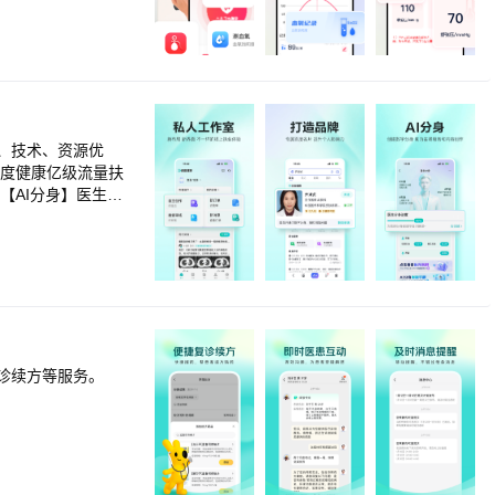
康。 5.操作简
场景： 1.老年
检测工具，帮助老
提供实时性、准确性
记录自己的身体健康
提供可靠的健康管理
、技术、资源优
【AI分身】医生可
理等一体化的线上诊
，帮助医疗从业者轻
咨询和线下报到的患
理。
诊续方等服务。