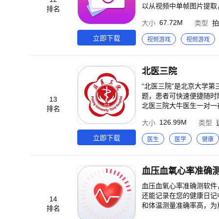
以从视频中单帧图片提取
排名
音频处理，以及视频转gi
67.72M
大小
类型
拍
立即下载
视频游戏
视频游戏
北医三院
“北医三院”是北京大学
题，患者可快速便捷随时
13
北医三院大牛医生一对一在
排名
人的检查化验报告。 4
126.99M
大小
类型
立即下载
医生
医学
健康
血压血氧心率准确
血压血氧心率准确测软件
还能记录在您的健康日记
14
和体温测量准确率高，为
排名
温，随时掌握自己的健康