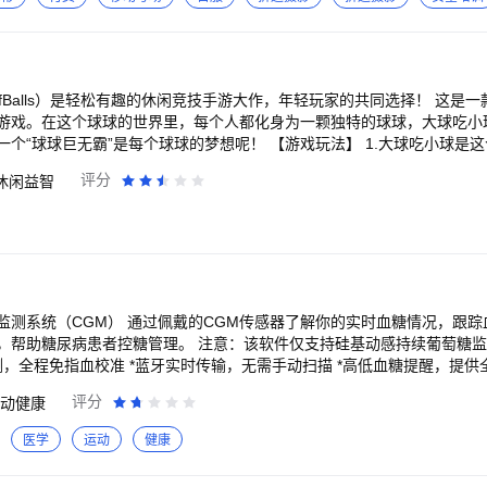
奶茶咖啡、9元起兑视频会员、5折起享美食大餐，更多优惠尽在动卡空间
Balls）是轻松有趣的休闲竞技手游大作，年轻玩家的共同选择！ 这是一款好玩、萌酷、有挑
游戏。在这个球球的世界里，每个人都化身为一颗独特的球球，大球吃小
个球球的梦想呢！ 【游戏玩法】 1.大球吃小球是这个世界的真理！ 2.
梦想！ 3.只要合理控制球球的运动路径就可以吃掉沿路的小球球，变大变
评分
休闲益智
只要不停的吃，终有一天你也会成为无敌的胖纸呢！ 5.大球也不要轻心
戳戳戳”，被窝里“戳戳
枚懒癌男（女），也只需要动用一根食指慢慢悠闲的“戳戳戳”，就可以控
指尖，而小小的快乐生在你的心尖喔。 3.“我就是我”的独特形象 每个球球都可
嘿，快到碗里来！”“看见你，我就忍不住流口水了呢！”哈哈，你没看错，
，跨年龄层，跨地域，在这款游戏里，
监测系统（CGM） 通过佩戴的CGM传感器了解你的实时血糖情况，跟
。斗智斗勇吧，把朋友吃掉，把邻居吃掉，把陌生人吃掉……咦，怎么听
 注意：该软件仅支持硅基动感持续葡萄糖监测系统传感器使用
！
测，全程免指血校准 *蓝牙实时传输，无需手动扫描 *高低血糖提醒，提供
友共享管理，医生远程监护 免责声明：本软件仅提供数据收集展示，不能作为诊断依据，需要遵
评分
动健康
医学
运动
健康