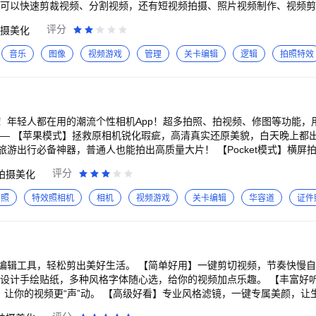
 可以快速剪裁视频、分割视频，还有短视频拍摄、照片视频制作、视频
以及视频压缩功能，软件拥有视频、 音频多轨道组成时间轴，可同时添
评分
摄美化
操作简单快上手让您一分钟轻松打造音乐相册，款式多样，凸显照片格调
相册高清精美。
音乐
图像
视频游戏
管理
关卡编辑
逻辑
拍照特效
！年轻人都在用的潮流个性相机App！超多拍照、拍视频、修图等功能，
游出行必备神器，普通人也能拍出高质量大片！ 【Pocket模式】横屏拍摄更
随手拍出电影感！ 【原生模式】生图直出秘诀，不假面不吃妆，高清质感立
评分
拍摄美化
各种场景美照一键式直出，带你梦回千禧年代，拍出满满氛围感~ 【胶片
式感，随手拍都能出片～ 【潮流大头贴】电子大头贴机，单格到九格都
拍照
特效照相机
相机
视频游戏
关卡编辑
华容道
证件
年轻人最喜欢的拍照方式。 【更多模式】还有帮拍模式、合照模式、男
及自定义效
 【AI人像精修】一键减肥、一键增肌、去双下巴、画质提升、AI换背景、A
繁琐，一键出片！ 【AI写真】AI生成场景妆造，一键生成我的写真！更
家福、卡通分身等多种主题，轻松实现写真自由！ 【AI玩法】无需关键
编辑工具，轻松剪出美好生活。 【简单好用】一键剪切视频，节奏快慢
热门画风玩法，感受另一个次元的新鲜和冲击! —更懂年轻人的自拍流行— 【医美级美
家设计手绘贴纸，多种风格字体随心选，给你的视频加点乐趣。 【丰富好
D隆鼻、去颈纹、下颌线、牙齿矫正等超多美颜参数，0成本get专业医美
，让你的视频更“声”动。 【高级好看】专业风格滤镜，一键专属美颜，让生活
、三丽鸥、蜡笔小新等等，邀你一起跨次元合拍！ 【潮流滤镜】专为年轻
费相关：jy_pay@bytedance.com 邮箱:jianying.service@byteda