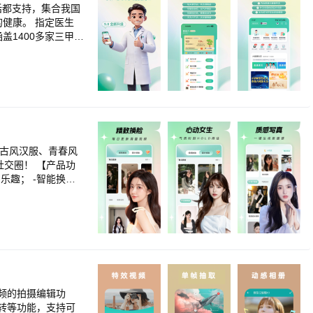
的健康。 指定医生
盖1400多家三甲医
汇聚百强医院专家资
肤专科、中医专科、
定人群提供更多关
让服务更便捷、更
，为客户构建了一
成古风汉服、青春风
务必咨询专业医生，
 【产品功
乐趣； -智能换
古风女子、灵动性感
在上传一张照片，就
作性、智能融合特效
超强大的换装软件，
html 自动续费协议：htt
》，到期按自动续费价格
频的拍摄编辑功
转等功能，支持可