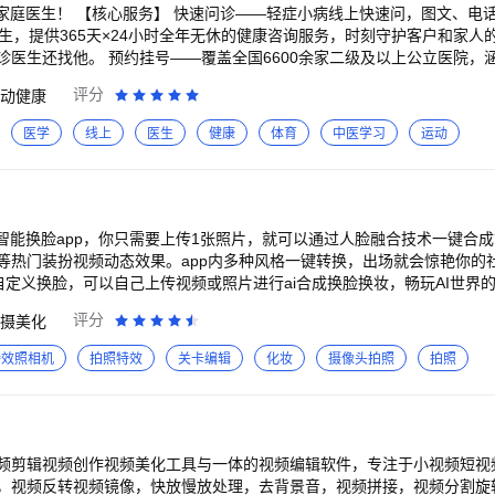
快速问，图文、电话都支持，集合我国
生，提供365天×24小时全年无休的健康咨询服务，时刻守护客户和家人
医生还找他。 预约挂号——覆盖全国6600余家二级及以上公立医院，涵
5天。 重疾绿通——重症大病有保障，全面了解泰康绿通。 【私享专家】
评分
动健康
 【在线购药】种类齐全，品质保证，享京东服务保障。 【专病专科】皮
症就医专病专治。 【关爱专区】母婴专区、慢病专区，为一老、一小特
医学
线上
医生
健康
体育
中医学习
运动
全方位守护您的健康！保单客户多种权益实时可视；健康服务一键申请。
的健康守护，全面覆盖客户健康时、小病时、大病时、康复时的生命周期
康、更长寿。 【泰康客户专享，注册邀请码请联系您的代理人】 本Ap
I智能换脸app，你只需要上传1张照片，就可以通过人脸融合技术一键合
考，不能替代执业医师的专业诊断与医疗建议。您在进行健康相关决策前
热门装扮视频动态效果。app内多种风格一键转换，出场就会惊艳你的社交圈！
专业医疗意见。
自定义换脸，可以自己上传视频或照片进行ai合成换脸换妆，畅玩AI世界的
术调整五官人像，快速融合、效果逼真； -海量视频模板：有仙气十足的
评分
摄美化
旗袍秀、超流行热门舞蹈等海量视频任意挑选； -傻瓜式简单操作：只需
键生成； -风格转换：支持男扮女、女扮男，统统可以变换！极简的可操
特效照相机
拍照特效
关卡编辑
化妆
摄像头拍照
拍照
 -超好玩：既能情侣合拍也能跟Idol合影，分享给朋友超级好玩 换脸，
风格的自己！ 用户协议：http://goollp.xyz/doc/rffaceYhxy.ht
.xyz/doc/rffaceYszc.html 会员协议：http://goollp.xyz/doc/srfhyxy.
/doc/RFZFBHW.html 用户开通订阅会员需同意《会员协议》和《自动续费协议
频剪辑视频创作视频美化工具与一体的视频编辑软件，专注于小视频短视
需要帮助，请联系我们服务邮箱3547835957@qq.com
，视频反转视频镜像，快放慢放处理，去背景音，视频拼接，视频分割旋