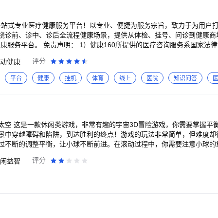
）一站式专业医疗健康服务平台！以专业、便捷为服务宗旨，致力于为用户打
绕诊前、诊中、诊后全流程健康场景，提供从体检、挂号、问诊到健康商
家法律法规规定的医疗卫生信息服务，并不属于网上诊疗活
何的治疗活动；相关医生回复不作为诊断、确诊和治疗依据，不能代替医
评分
动健康
责。用户在使用健康 160APP之外，做出任何医疗决定之前，应寻求医生的
息服务，健康160仅作为技术服务平台，并不作为具体交易的主体，用户
平台
健康
挂机
体育
线上
医院
知识问答
制性规定。 3）健康160不保证医生回复的科学性和正确性。但健康16
1191160 *官方网站：http://www.91160.com 使用中遇到任何问
太空 这是一款休闲类游戏，非常有趣的宇宙3D冒险游戏，你需要掌握平
景中穿越障碍和陷阱，到达胜利的终点！游戏的玩法非常简单，但难度却
过不断的调整平衡，让小球不断前进。在滚动过程中，你需要注意小球的
或者掉进宇宙的深渊！游戏中有多种不同的场景，每个场景都有自己独特
评分
闲益智
开启你的冒险之旅吧！