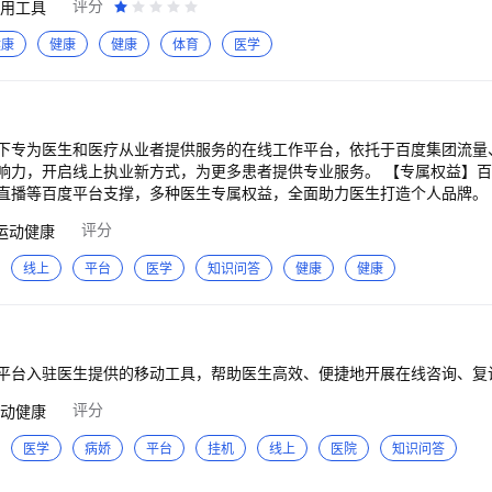
评分
用工具
。 4.提醒功能：提醒用户定时进行健康检测，让用户更好地管理自己的健
头上即可测量您的血压、心率、血氧值和体温，可一键保存检测数据。 应用
健康
健康
健康
体育
医学
自己的血压、心率、血氧值和体温，该应用为他们提供了一个便捷的健康
 2.疾病康复者：众所周知，疾病的康复过程中需要进行长期监测，可以
复管理。 3.健身人士：还可以作为健身人士的健身数据记录工具，随时
管理。 总结： 血压血氧心率准确测是一款实用的健康检测应用，为用户
下专为医生和医疗从业者提供服务的在线工作平台，依托于百度集团流量
线上执业新方式，为更多患者提供专业服务。 【专属权益】百度健康亿级流量扶
直播等百度平台支撑，多种医生专属权益，全面助力医生打造个人品牌。 
高质量在线服务和内容创作。 【在线咨询】接诊、咨询、医嘱、患者管
评分
运动健康
率。互联网医院备案医生可在线处方。 【科普创作】通过AI大模型赋能
号等平台实现影响力与价值的双重提升。 【患者管理】医生可以对线上
线上
平台
医学
知识问答
健康
健康
教资料、问诊表等专业工具高效随访跟踪诊后患者病情，助力医生诊后管
平台入驻医生提供的移动工具，帮助医生高效、便捷地开展在线咨询、复
评分
动健康
医学
病娇
平台
挂机
线上
医院
知识问答