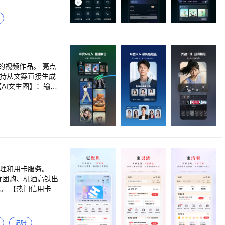
国潮、韩系、日系、in
，潮流好玩有质感，超过1
。 【提词器】拍视频口播
型、超清画质修复、精致五
摄像头，直播会议也能使用
频作品。 亮点
支持从文案直接生成
AI文生图】：输入
即可生成新的效果
的创作灵感，破解粉
，网感素材一键UP
转场、添加封面和片
取音频、降噪模式、
颜、视频背景、画中
风格选择，一键剪出
管理和用卡服务。
食团购、机酒高铁出
。 【热门信用卡】
国王i白金卡」等，
附属卡】 轻松为家人
动】 99365月月
记账