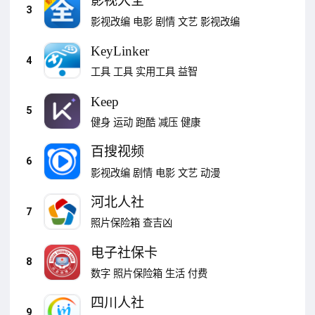
影视大全
3
影视改编
电影
剧情
文艺
影视改编
KeyLinker
4
工具
工具
实用工具
益智
Keep
5
健身
运动
跑酷
减压
健康
百搜视频
6
影视改编
剧情
电影
文艺
动漫
河北人社
7
照片保险箱
查吉凶
电子社保卡
8
数字
照片保险箱
生活
付费
四川人社
9