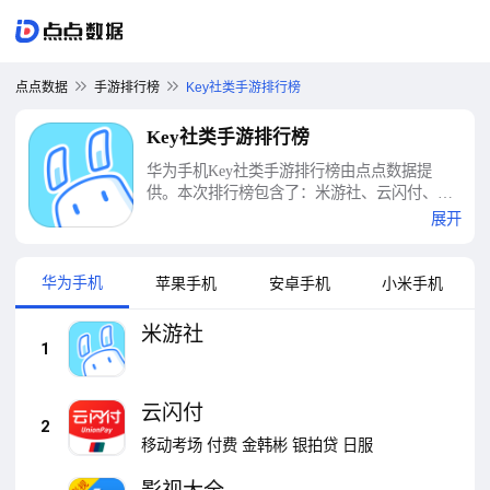
点点数据
手游排行榜
Key社类手游排行榜
Key社类手游排行榜
华为手机Key社类手游排行榜由点点数据提
供。本次排行榜包含了：米游社、云闪付、影
视大全、KeyLinker、Keep、百搜视频、河北人
展开
社、电子社保卡、四川人社、智慧人社等十大
Key社类手游排行榜
华为手机
苹果手机
安卓手机
小米手机
米游社
1
云闪付
2
移动考场
付费
金韩彬
银拍贷
日服