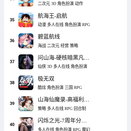
二次元
3D
角色扮演
动作
航海王-启航
35
动漫
多人在线
角色扮演
RPG
碧蓝航线
36
海战
二次元
经营
策略
问山海-硬核暗黑凡人
37
仙界篇
仙侠
3D
多人在线
角色扮演
极无双
38
酷炫
角色扮演
三国
RPG
山海仙魔录-高福利Q
39
版回合制手游
策略
多人在线
RPG
回合制
闪烁之光-7周年分百
40
万
多人在线
角色扮演
RPG
魔幻