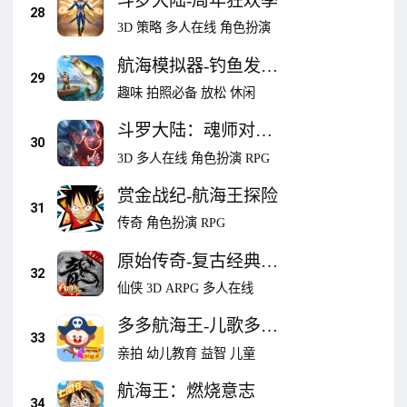
斗罗大陆-周年狂欢季
28
3D
策略
多人在线
角色扮演
航海模拟器-钓鱼发烧
29
友
趣味
拍照必备
放松
休闲
斗罗大陆：魂师对决-
30
五年之约
3D
多人在线
角色扮演
RPG
赏金战纪-航海王探险
31
传奇
角色扮演
RPG
原始传奇-复古经典传
32
奇6周年
仙侠
3D
ARPG
多人在线
多多航海王-儿歌多多
33
航海冒险
亲拍
幼儿教育
益智
儿童
航海王：燃烧意志
34