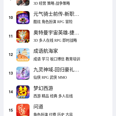
航海时代
3D
经营
策略
战争策略
元气骑士前传-新职业
10
月仙登场
酷炫
角色扮演
RPG
冒险
奥特曼宇宙英雄-捷德
11
觉醒
3D
多人在线
RPG
即时战略
成语航海家
12
成语
学习
坂口博信
教育培训
九灵神域-回归豪礼仙
13
侠手游
仙侠
RPG
武侠
MMO
梦幻西游
14
西游
精品
经典
多人在线
问道
15
角色扮演
付费
历史
古风