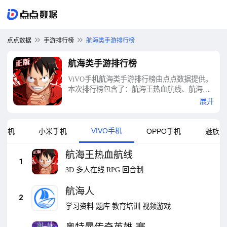
点点数据
手游排行榜
航海类手游排行榜
航海类手游排行榜
ViVO手机航海类手游排行榜由点点数据提供。
本次排行榜包含了：航海王热血航线、航海
人、奥特曼传奇英雄-赛迦返场、航海玩家、崩
展开
坏3-曙梦向明、航海日记2、宝宝航海挑战、大
航海之路、航海纷争-完美复刻大航海时代、元
气骑士前传-新职业月仙登场等十大航海类手游
VIVO手机
卓手机
小米手机
OPPO手机
魅族手
排行榜
航海王热血航线
1
3D
多人在线
RPG
回合制
航海人
2
学习资料
题库
教育培训
视频游戏