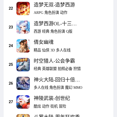
造梦无双-造梦西游
22
ARPG
角色扮演
动作
造梦西游OL-十三周
23
年
西游
经典
角色扮演
Q版
倩女幽魂
24
精品
仙侠
3D
多人在线
时空猎人-公会争霸
25
经典
英雄联盟
拍照必备
狩猎
神火大陆-回归十倍豪
26
礼高爆魔幻
多人在线
角色扮演
魔幻
MMO
神陵武装-创世纪
27
酷炫
动作
街机
冒险