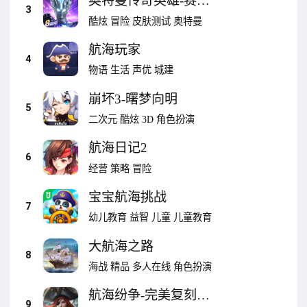
奥特曼传奇英雄-赛迦
3
返场
酷炫
冒险
皮肤测试
奥特曼
航海玩家
4
物语
生活
声优
城建
崩坏3-曙梦向明
5
二次元
酷炫
3D
角色扮演
航海日记2
6
经营
策略
冒险
宝宝航海挑战
7
幼儿教育
益智
儿童
儿童教育
大航海之路
8
海战
精品
多人在线
角色扮演
航海纷争-完美复刻大
9