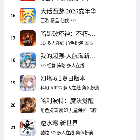
大话西游-2026嘉年华
16
西游
精品
仙侠
3D
暗黑破坏神：不朽-术
17
士降临
3D
多人在线
角色扮演
RPG
我的起源-大航海新时
18
代开启
3D
经营
策略
多人在线
幻塔-6.2夏日版本
19
科幻
ARPG
多人在线
角色扮演
哈利波特：魔法觉醒
20
角色扮演
魔幻
儿童保护
卡牌
逆水寒-新世界
21
酷炫
3D
多人在线
角色扮演