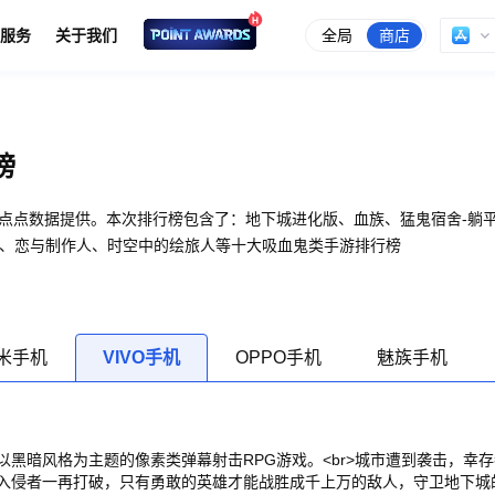
全局
商店
服务
关于我们
榜
由点点数据提供。本次排行榜包含了：地下城进化版、血族、猛鬼宿舍-躺
日、恋与制作人、时空中的绘旅人等十大吸血鬼类手游排行榜
米手机
VIVO手机
OPPO手机
魅族手机
以黑暗风格为主题的像素类弹幕射击RPG游戏。<br>城市遭到袭击，幸
入侵者一再打破，只有勇敢的英雄才能战胜成千上万的敌人，守卫地下城的