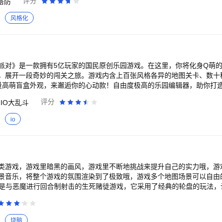
评分
塔防
风格化
派对》是一款拥有5亿玩家的国民原创乐园游戏。在这里，你将化身Q萌
，展开一段奇妙的闯关之旅。游戏内含上百张风格各异的地图关卡、数十
量高萌盲盒外观，来邂逅你的心动款！自由度极高的乐园编辑器，助你打
的蛋仔乐园，集结上亿张玩家原创乐园地图，等你和蛋搭子一同游玩打卡
评分
IO大乱斗
io
类游戏，游戏里暗黑的画风，游戏里不断地挑战来提升自己的实力哦，游
景音乐，将整个游戏的氛围渲染到了极致哦，游戏多个地图场景可以自由
游戏是与恶魔进行回合制射击的生死赌徒游戏，它采用了经典的轮盘的玩法
紧张感和刺激感，拥有非常多给力的试炼等你参与，每一场战斗都很烧脑
，让人感受到生死的危机。<br><br>游戏特色：<br>1、独特的游戏
美的游戏界面和优秀的音效，为玩家们带来更好的游戏体验；
烧脑