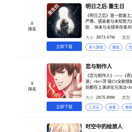
明日之后-重生日
《明日之后》是一款废土
严寒、感染者与未知势力
8
防... 快来与全球幸存
排名
【真实废土，守住生存的
3873.47M
大小
类型
非。<br>唯一能做的，
>【一人一狗，利用一切
立即下载
多人游戏
建造
地……一人一狗踏入废土
剂、锻造武器，在极度匮
存者相遇在废土】<br
恋与制作人
一梭子弹。<br>提防，
园，建起废土里最后的庇
《恋与制作人》——《奇迹
亲手垒起最后的安身之地
游；<br>顶 级CV全
9
刻都在上演进化与淘汰<b
排名
被淘汰而保持奔跑<br>
2875.89M
大小
类型
前进吧！<br>这是属于你
r>与日常生活中不同职
立即下载
二次元
经营
角
边江、吴磊、夏磊献声，在
美人物CG，定格每一次心动
还原现实社交，同时搭载短
时空中的绘旅人
拍摄 定格镜头下的恋人】