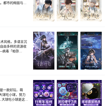
逅。都市的绚丽与神
走向，每一次选择
业作曲家创造的充满
友圈、视频通话外，
一个细节，陪伴在
搭配，与他一起，从
全新农场系统】想知道
力耕作，向着重建
美术风格，多语言沉
，自由多样的资源收
—病毒「帕弥
>这是一款好玩、萌
大球吃小球，努力
1.大球吃小球是这个
以吃掉沿路的小球球，