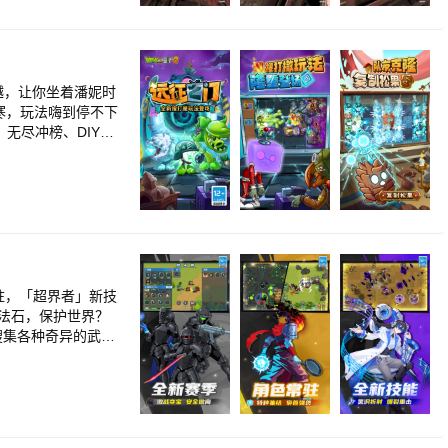
越，让你坐着潘妮时
寒，玩法嗨到停不下
无尽冲榜、DIY庭
好运！随时随地，
驻，「超界者」新技
魔法石，保护世界？
搜集各种奇异的武
直觉射击，超流畅的
花式通关！<br>经
法等你体验！<br