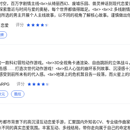
><br>【公司经营 打造顶 尖影视品牌】<br>无论是险象横生的离奇事件
多重时空，百万字剧情主线<br>从绮丽西幻、废墟乐园、兽灵神话到现代恋
都是新鲜感的释放，每一篇报道都是经营者的用心。
索靠近与时间与爱的奥秘，每个世界都值得踏足。<br> <br>2.多线剧情
绕所选的男主开展个人主线故事，以不同的视角了解核心故事。谨慎做出
br> <br>3.恋爱养成，从互动开始<br>Live 2D视频电话、邀约出
评分
恋爱
，深入了解人物故事，收集恋爱纪念礼物，解锁每个心动瞬间。<br> <br
一线声优全程语音，海量精致唯美原画，带来视听觉完美享受，共同塑造沉浸式
卡牌
<br>这是一个关于选择的故事。<br>选择面对或者离开，接受他人的善意，或
展恋爱关系的对象，也可以孤身前行，为了自己的目标而战。<br> <br
选择共同构成了现在的你，剧情中做出的选择会影响后续的发展。或许影响
发展。<br>在未来的某个时刻，你可能会做出不可逆转的选择。<br>
r>你手中的画笔，有着改写万物色彩的力量。<br>你的选择会指向不同的结局
的一款科幻冒险动作游戏。<br>3D全视角卡通渲染、自由跳跃的立体战
世界。
击感……打造次世代动作游戏！<br>扣人心弦的崩坏系列故事、沉浸感
感受到前所未有的代入感。<br>地球上的危机暂且告一段落，而火星上
的女武神，一起探索火星文明的秘密。<br><br>休伯利安号指挥系统已准
ARPG
评分
全舰听令，防护栓解锁，下载引擎开始输送高浓度能量，登录倒计时10,9,8…<
idge.」<br><br>从今天起，你就是我们的舰长了。<br>请和我们一起，为世
次元
酷炫
--<br>崩坏的阴影之下，文明危机重重；少女们挺身而出，为守护世界勇敢奋战。
.... <br><br>【多线交汇，新老伙伴携手冒险】<br>琪亚娜陷入沉睡
集在一起，探寻火星的秘密。<br><br>【动作之魂！多元体系灵活配队】
，为操作带来更多样的可能性。协同出击，一起为美好而战吧！<br><br
今天想像德丽莎一样给自己放个假？使用「吼吼休假券」快速完成任务，领取奖
方都市背景下的高沉浸互动恋爱手游，汇聚国内外知名CV、专业级作曲
沉浸体验】<br>对光影、材质等细节持续打磨，带来动画电影般鲜活的美
众不同的真实恋爱氛围。丰富互动、多线结局，带你走向属于自己的命定相遇