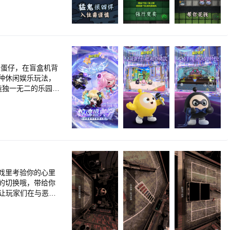
的蛋仔，在盲盒机背
种休闲娱乐玩法，
造独一无二的乐园地
！
戏里考验你的心里
的切换哦，带给你
，让玩家们在与恶魔
。加上恶魔的设
玩法，让玩家们感受到