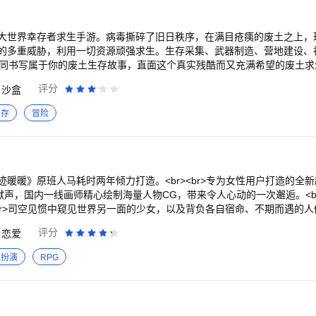
大世界幸存者求生手游。病毒撕碎了旧日秩序，在满目疮痍的废土之上，
的多重威胁，利用一切资源顽强求生。生存采集、武器制造、营地建设、
者共同书写属于你的废土生存故事，直面这个真实残酷而又充满希望的废土求生世
最后希望】<br>饥寒交迫，感染蔓延，阴谋潜行于暗处——文明崩塌之
评分
沙盒
是在绝境中保持清醒，攥紧手中最后一点希望。活着本身，就是对这个废土最
资源活下去】<br>感染者盘踞的死城、坍塌沉寂的矿脉、瘴雾吞没的沼泽
生存
冒险
大世界，搜刮一切尚可利用的生存资源。<br>采集、狩猎，升起黑暗中
乏中创造可能。幸存者所有的努力都指向同一个目的，活下去。<br>【
>废土之上，幸存者各有各的活法——有人愿意用食物换故事，有人却在暗
还是信任？争抢，还是互助？每一次相遇，都是一道没有正确答案的开放题。
护所】<br>与值得信赖的同伴并肩，在废土里定义属于自己的家园。一
暖暖》原班人马耗时两年倾力打造。<br><br>专为女性用户打造的全
。<br>漫漫长夜、篝火微明，荒芜中这一点难得的温暖，是你拼尽所有
剧情献声，国内一线画师精心绘制海量人物CG，带来令人心动的一次邂逅。<br
r>司空见惯中窥见世界另一面的少女，以及背负各自宿命、不期而遇的人们
要么对抗残酷的未来而奋起反抗<br>在重重迷雾与陷阱中，向着名为真相的未
评分
恋爱
的爱和梦想，那就都要棋逢对手<br><br>游戏特点：<br>【跌宕剧情 超
业的隐藏超能力者近距离接触，在追逐真相的同时逐渐了解不寻常的事实<b
色扮演
RPG
跌宕起伏的超现实世界中体验心动！<br><br>【心动羁绊 收藏故事升级
<br>收集升级羁绊，将回忆转化为力量。<br><br>【专属时光 甜蜜约
信、通话、朋友圈及公众号功能<br>随时随地和他定下一场甜蜜的约会！<b
<br>制作专属节目，全方位报道属于你的男主角<br>从工作中的他到生