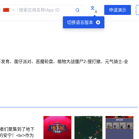
文
A
切换语言版本
平发育、蛋仔派对、恶魔轮盘、植物大战僵尸2-搜打撤、元气骑士-全
存者们聚集到了地下
安宁！<br>作为