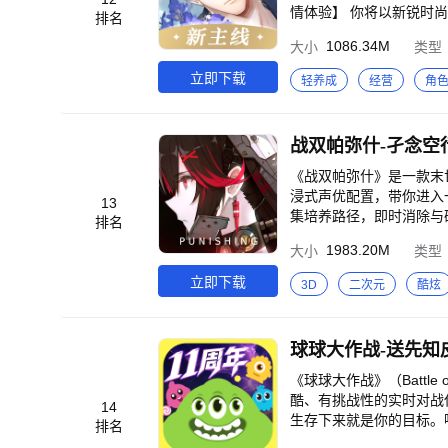
续开放，自由探索、感受
情体验】 你将以新锐时
排名
秘、职场的锋芒与心跳、
1086.34M
大小
类型
都会改变故事的结局。<
时尚都市感的音乐氛围，
立即下载
轻养成
经营
角
他会通过各种方式与你进
你的日常点滴，将心动与
零开始装潢你的私人工作
战双帕弥什-孑念空
作物如何丰收吗？想体验
农业帝国的小目标努力吧
《战双帕弥什》是一款末
浸式声优配置，带你进入
13
集培养路径，即时消除与
排名
什」，即刻出发！
1983.20M
大小
类型
立即下载
3D
二次元
酷炫
球球大作战-送先知
《球球大作战》（Battl
酷、有挑战性的实时对战
14
生存下来就是你的目标。嘿，
排名
世界的真理！<br>2.