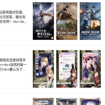
玩家将面对饥饿、
社交贸易、据点攻
界！<br><br>
后，世界已面目全
有力的回应。<br
、风雪肆虐的高
微弱的火光；研制药
众生百态，与千万幸
处盯着你背包里最后
<br>【共筑家
砖一瓦、一梁一柱，
新超现实恋爱经营手
也要守住的温度。
><br>自然的每一
<br>要么为了不
来—<br>勇敢地
越现实悬念迭起】<b
r>著名声优阿杰、
回忆】<br>海量精
会手机互动】<br>
r><br>【精彩
活中的他，在点点滴