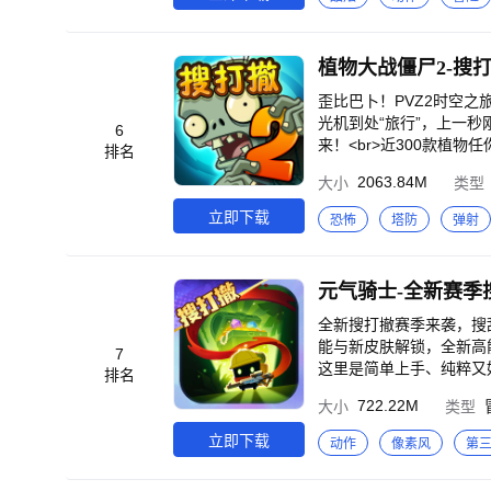
植物大战僵尸2-搜
歪比巴卜！PVZ2时空之
光机到处“旅行”，上一
6
来！<br>近300款植
排名
院等玩法，闲下来就和戴
2063.84M
大小
类型
快乐拉满！
立即下载
恐怖
塔防
弹射
元气骑士-全新赛季
全新搜打撤赛季来袭，搜
能与新皮肤解锁，全新高
7
这里是简单上手、纯粹又好
排名
器，战爆小怪兽！邀请好友
722.22M
大小
类型
手感！<br>随机关卡，
典像素画风，暴爽战斗体验
立即下载
动作
像素风
第
>全新PVP玩法巅峰乱