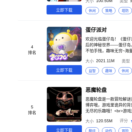
100.50M
大小
类型
立即下载
休闲
策略
塔防
蛋仔派对
欢迎光临蛋仔岛！《蛋仔
后的神秘世界——蛋仔岛
4
不怕手残，趣味无穷~海
排名
图！更有充满脑洞与想象
2021.11M
大小
类型
立即下载
益智
趣味
休闲
恶魔轮盘
恶魔轮盘是一款冒险解谜
博弈哦，游戏里诡异的背
5
无尽的乐趣哦！<br>
排名
的对抗中感受到了极致的
120.55M
评分
大小
计，充满了紧张恐怖的氛围
紧张氛围；<br>2、精
立即下载
酷炫
动作
冒险