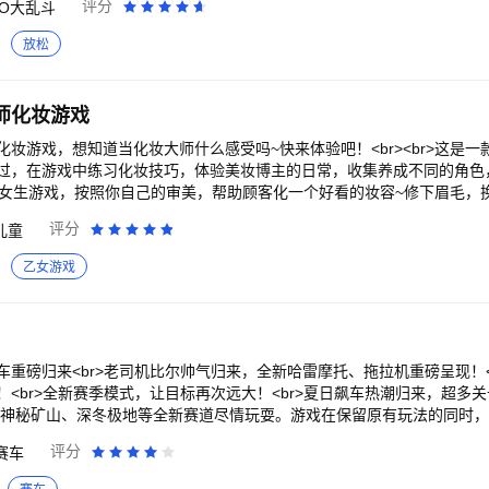
评分
IO大乱斗
.小球不要沮丧，飞毛腿的你，只要不停的吃，终有一天你也会成为强大的胖纸呢
行霸道的时候千万小心暗器噢~<br><br>游戏特色<br>1.“戳戳戳”的懒
放松
戳”，被窝里“戳戳戳”， 是的，即使你是一枚懒癌男（女），也只需要动用
的路径进行游戏了呢！<br><br>2.“快乐有趣”的策略战斗<br>“躲进
吃掉了吧！”“跟在大胖纸身边，好像会安全一些啊”对战的策略就在你的指
师化妆游戏
>3. “我就是我”的独特形象<br>每个球球都可以自定义外观和名字。“嘿，快到
！”哈哈，你没看错，这些都是球球的名字喔！快来为自己起个霸气的名字吧！<
妆游戏，想知道当化妆大师什么感受吗~快来体验吧！<br><br>这是
<br>跨房间，跨楼层，跨年龄层，跨地域，在这款游戏里，你遇见谁都是
过，在游戏中练习化妆技巧，体验美妆博主的日常，收集养成不同的角色
吃掉，把陌生人吃掉……咦，怎么听起来有点邪恶呢，但真的很好玩啊！
错过的女生游戏，按照你自己的审美，帮助顾客化一个好看的妆容~修下眉毛
他们的眼睛、脸、鼻子和头发，现代装古装欧美妆各种风格应有尽有，实现每
评分
儿童
r><br>游戏玩法：在游戏中通过选择不同种类的化妆工具，选择不同风
色进行脸部化妆、发型调整、装饰搭配等，达到改变玩家外型的效果。如
乙女游戏
以在化妆中途更换化妆品，直到化出自己想要的效果为止。
重磅归来<br>老司机比尔帅气归来，全新哈雷摩托、拖拉机重磅呈现！<
<br>全新赛季模式，让目标再次远大！<br>夏日飙车热潮归来，超多
上神秘矿山、深冬极地等全新赛道尽情玩耍。游戏在保留原有玩法的同时
尔大叔即将面临全新疯狂挑战！<br>赶快加入老司机推荐的2D休闲虐心
评分
赛车
先锋！