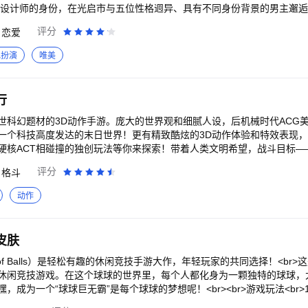
沉浸式的剧情演出，感受次世代品质画面的魅力吧！
尚设计师的身份，在光启市与五位性格迥异、具有不同身份背景的男主邂
未解的谜题与时空交错的命运都将在此上演。你将面临光与夜的不同命运
评分
恋爱
br>【精致视听盛宴】豪华画师团队倾力创作的细腻写实的游戏画面，专
将为你带来难忘的恋爱体验。<br>【真实陪伴互动】除短信、电话、朋
色扮演
唯美
行超真实互动。经期、提醒、记账、心情——他会用心记得你生活里的每
温暖延续到游戏外的生活之中。<br>【自由装扮小屋】时尚家居，随心
室，私享1V1专属时光。多样互动玩法，与心爱的人日夜相伴。<br>【
行
偷菜的快乐吗？想经营一片属于自己的农场吗？来丰果农场，与他一同努
！
世科幻题材的3D动作手游。庞大的世界观和细腻人设，后机械时代ACG
一个科技高度发达的末日世界！更有精致酷炫的3D动作体验和特效表现
硬核ACT相碰撞的独创玩法等你来探索！带着人类文明希望，战斗目标—
评分
格斗
动作
皮肤
e of Balls）是轻松有趣的休闲竞技手游大作，年轻玩家的共同选择！<br
休闲竞技游戏。在这个球球的世界里，每个人都化身为一颗独特的球球，
成为一个“球球巨无霸”是每个球球的梦想呢！<br><br>游戏玩法<br>
变大变胖是这个世界民众的梦想！<br>3.只要合理控制球球的运动路径就可