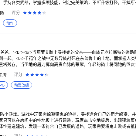
，手持各类武器，掌握多项技能，制定完美策略，不断升级打怪，干掉所有
鏖战，等待黎明的到来吧！
评分
险
动作
爸爸。”<br><br>当莉萝艾踏上寻找她的父亲——血族元老拉斯特的道
到一起。<br>千禧年之战中无数异族战死在东普鲁士的土地，而掌握人
黑塔残存，当圣地的屠刀挥向高贵血脉的荣耀，年轻的骑士将同她的盟友
世界中再一次战争的一角。<br>
评分
卡牌
————————————————————————————<br>依
革新来袭！<br>激萌萝莉，黑暗逆袭！蕴含哥特元素，精美独特的画面
PG
动漫改编
作经典像素风战斗小人，超乎想象的华丽特效和激爽打击感，为你带来一场
脉？坚持圣地的信仰？传承法塔的奥秘？培养你喜爱的角色，踏上成为勇士的
美的角色卡牌，培养属于你的战术队伍组合，用实力与智慧挑战强大敌人。<
角，直面牺牲的抉择，为捍卫群体荣耀而战。<br>职业进阶|命运羁绊|星
激斗|跨服天梯，多种差异化玩法等待你的挑战！<br>2014年上线至今，
塔防小游戏。游戏中玩家需躲避猛鬼的追捕，寻找适合自己的宿舍躲避，
新姿态，迎接每一位前来的血裔！
家只可以在房间中的空地板上进行建造，玩家点击空地板后，出现建筑菜
择性建造建筑，发现一条符合自己发展的道路。玩家需要将鬼击败或者抵
家失败。