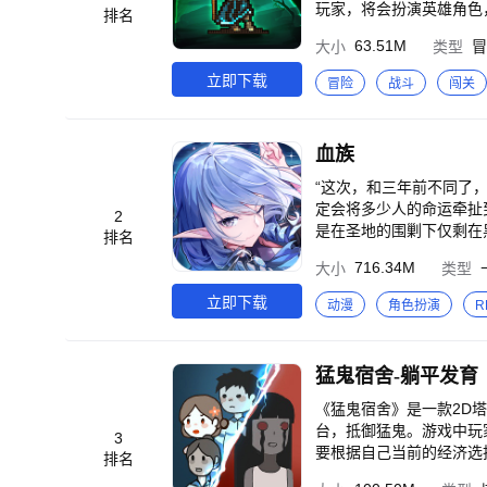
玩家，将会扮演英雄角色
排名
>地下城的幸存者，奋力
63.51M
大小
类型
冒
立即下载
冒险
战斗
闯关
血族
“这次，和三年前不同了，
定会将多少人的命运牵扯
2
是在圣地的围剿下仅剩在
排名
三方脆弱的平衡，掀起血族
716.34M
大小
类型
———————————
时代卡牌之作《血族》，
立即下载
动漫
角色扮演
R
鬼世界。<br>手势操
旅！<br>维护异族的血
00张性格迥异、画风精
猛鬼宿舍-躺平发育
队配合，吹响公会战争的号
次元入侵|时空之域|阵营
《猛鬼宿舍》是一款2D
族》，将以不断变化的全
台，抵御猛鬼。游戏中玩
3
要根据自己当前的经济选
排名
胜，反之鬼抓到玩家则玩