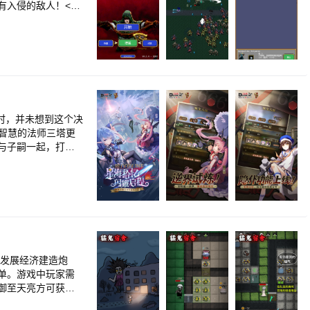
入侵的敌人！<br
路时，并未想到这个决
类智慧的法师三塔更
与子嗣一起，打破
据同名漫画改编，划
，身临其境走进吸血
与众不同的冒险之
道路。<br>超过5
br>坚守友谊，组
之能量|守护法阵|
从未停止前行的《血
并发展经济建造炮
单。游戏中玩家需
御至天亮方可获