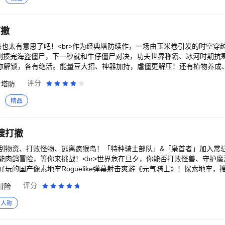
打撤
旅也太有意思了吧！<br>作为经典塔防续作，一场由玉米卷引发的时空穿
秒刚揍完海盗僵尸，下一秒就和牛仔僵尸对决，功夫世界称霸、冰河时期抗
物任你解锁，各有绝活。能量豆大招、神器加持，虐僵更解压！还有植物养成、
夫组队打僵尸，记得提防调皮的僵尸鸡哦，咯咯哒～拿好这个花盆，祝你
评分
塔防
精品
搜打撤
刮物资、打败怪物、逃离疯猴岛！「特种骑士部队」&「枭首者」加入常
能肉鸽冒险，等你来挑战！<br>世界危在旦夕，你能否打败怪兽、守护
玩的国产像素地牢Roguelike弹幕射击爽游《元气骑士》！探索地牢，
联机，搭子作伴、休闲闯关更轻松！<br>玩法特色：<br>简单上手，
评分
冒险
百变地牢，挑战未知冒险！<br>500+奇葩武器、多种天赋因子，巧妙搭配，
！<br>守护神殿、试炼之地、不同赛季模式…还能种花钓鱼，超多丰富玩
三人称
斗已上线，既可单人冲锋，也能与好友组队并肩作战，快来加入吧！