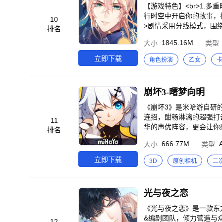
滴中相遇相知相识。<br
【游戏特色】<br>1.
传说<br>每一次探索
行时空中开启你的故事，探
10
>剧情采用分线模式，围
排名
选择将引向不一样的结局。<
1845.16M
大小
类型
爱互动玩法，提升人物好感
语音沉浸体验<br>国内
立即下载
角色扮演
乙女
r> <br>【游戏背景】
你可以在剧情里选择想要发
的故事。<br>过往的
崩坏3-曙梦向明
片语，或许影响后续的剧情
以成长为名。<br> <b
《崩坏3》是米哈游自研
只能描绘——你所相信的
连招，酣畅淋漓的超强打
11
华的声优阵容，更会让你
排名
幕。<br>邂逅性格迥异
666.77M
大小
类型
录请求…校验完毕！<br>
ptain on the br
立即下载
3D
原创相机
二
br>----------
之中还要广阔许多、许多..
友们怀揣着不同的目标，聚
光与夜之恋
伍搭配，多元化的战斗思路
常减负轻松体验】<br>
《光与夜之恋》是一款东
>【场景焕新，全新地图
&编剧团队，倾力营造与
12