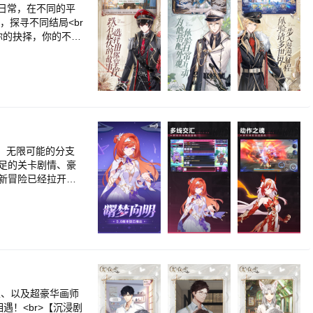
，还是光怪陆离的都市
爱日常，在不同的平
，探寻不同结局<br
你的抉择，你的不同
游、番茄钟、生理钟等恋
>4.唯美原画，全
体验。<br> <b
者与之为敌。<br>
>这是一个关于成长
的是笔记本上的只言
那条无法回头的路，
。<br>请记住，你
斗，无限可能的分支
十足的关卡剧情、豪
的新冒险已经拉开帷
备就绪，正在处理登
br><br>「Ca
界上所有的美好而战吧！<
但这个「世界」，比想象
后，来自不同星球的朋
<br>更丰富的队
>【今日休假~ 日
励吧！<br><br
家、以及超豪华画师
感；全新的场景将陆
！<br>【沉浸剧