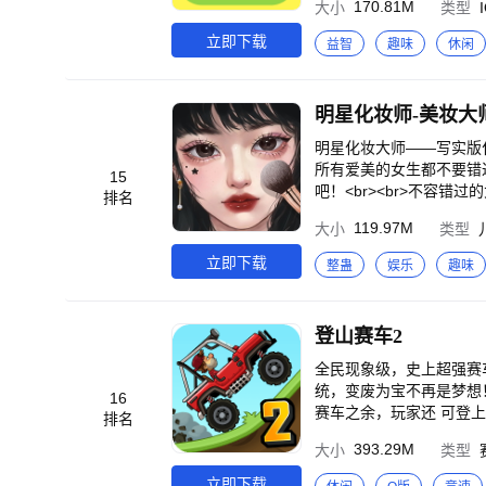
170.81M
大小
类型
变大变胖变强！<br>4
不要轻心，身为胖纸的你，横
立即下载
益智
趣味
休闲
“戳戳戳”，电梯里“戳戳
“戳戳戳”，就可以控制球球
呢”“分裂一次就能把它
明星化妆师-美妆大
你的心尖喔。<br><br
你，我就忍不住流口水了呢
明星化妆大师——写实版化
“老少通吃”的游戏伙伴
所有爱美的女生都不要错
15
吧，把朋友吃掉，把邻居
吧！<br><br>不容
排名
决定！<br>用心对待
119.97M
大小
类型
好的形象就全靠你啦。<b
作这些化妆工具对游戏角
立即下载
整蛊
娱乐
趣味
选择的效果不满意，也可
登山赛车2
全民现象级，史上超强赛车
统，变废为宝不再是梦想！
16
赛车之余，玩家还 可登
排名
礼及丰富的冒险任务，比
393.29M
大小
类型
2》,任性开跑，抢占赛道
立即下载