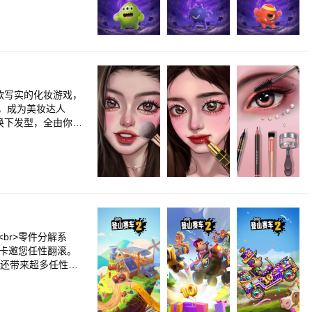
！<br>5.大球也
癌操作<br>厕所里
一根食指慢慢悠闲的
灌木丛就不会被发现了
尖，而小小的快乐生在
碗里来！” “看见
br><br>4.
一款写实的化妆游戏，
有可能的喔。斗智斗勇
，成为美妆达人
哈哈哈！
，换下发型，全由你来
一份美好~让人拥有
格的化妆品，逐步操
果在化妆过程中对
br>零件分解系
关卡邀您任性翻滚。
，还带来超多任性好
赛车手游《登山赛车