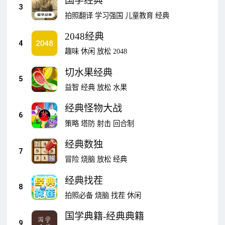
国学经典
3
拍照翻译
学习强国
儿童教育
经典
2048经典
4
趣味
休闲
放松
2048
切水果经典
5
益智
经典
放松
水果
经典怪物大战
6
策略
塔防
射击
回合制
经典数独
7
冒险
烧脑
放松
经典
经典找茬
8
拍照必备
烧脑
找茬
休闲
国学典籍-经典典籍
9