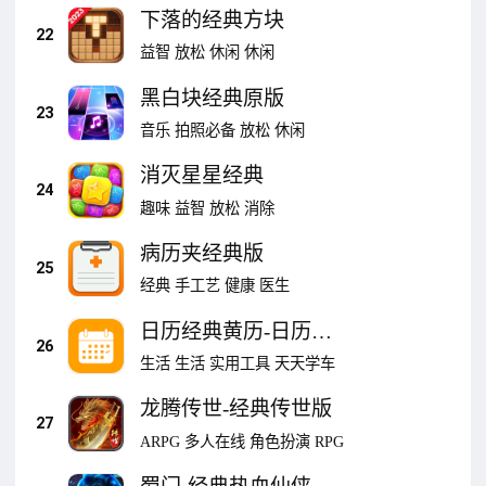
下落的经典方块
22
益智
放松
休闲
休闲
黑白块经典原版
23
音乐
拍照必备
放松
休闲
消灭星星经典
24
趣味
益智
放松
消除
病历夹经典版
25
经典
手工艺
健康
医生
日历经典黄历-日历天
26
气
生活
生活
实用工具
天天学车
龙腾传世-经典传世版
27
ARPG
多人在线
角色扮演
RPG