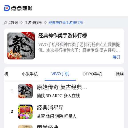
点点数据
手游排行榜
经典神作类手游排行榜
经典神作类手游排行榜
ViVO手机经典神作类手游排行榜由点点数据提
供。本次排行榜包含了：原始传奇-复古经典传
奇6周年、经典消星星、国学经典、2048经典、
展开
切水果经典、经典怪物大战、经典数独、经典
找茬、国学典籍-经典典籍、紫啤经典等十大经
典神作类手游排行榜
VIVO手机
卓手机
小米手机
OPPO手机
魅族手
原始传奇-复古经典传
1
奇6周年
仙侠
3D
ARPG
多人在线
经典消星星
2
益智
休闲
消除
喵星人