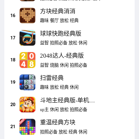
方块经典消消
16
趣味
餐厅
放松
经典
球球快跑经典版
17
益智
拍照必备
放松
休闲
2048达人-经典版
18
益智
烧脑
休闲
拍照必备
扫雷经典
19
趣味
放松
经典
休闲
斗地主经典版-单机经
20
典斗地主
up主
休闲
放松
拍照必备
重温经典方块
21
拍照必备
放松
经典
休闲