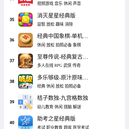
视频游戏
音乐
休闲
声音
消灭星星经典版
35
益智
放松
趣味
消除
经典中国象棋-单机精
36
品
休闲
放松
拍照必备
象棋
至尊传说-经典复古传
37
奇
多人在线
RPG
武侠
传奇
多乐够级-原汁原味经
38
典够级
经典
休闲
放松
拍照必备
桔子数独-九宫格数独
39
幼儿教育
休闲
烧脑
解谜
助考之星经典版
40
考试
职业教育
题库
医学考试