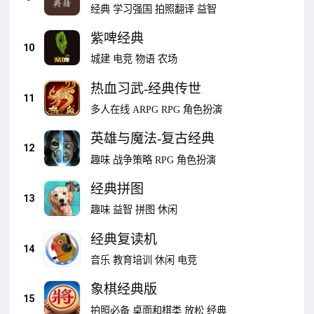
经典
学习强国
拍照翻译
益智
紫啤经典
10
城建
电竞
物语
农场
热血习武-经典传世
11
多人在线
ARPG
RPG
角色扮演
英雄与魔法-复古经典
12
趣味
战争策略
RPG
角色扮演
经典拼图
13
趣味
益智
拼图
休闲
经典复读机
14
音乐
教育培训
休闲
电竞
象棋经典版
15
拍照必备
桌面和棋类
放松
经典