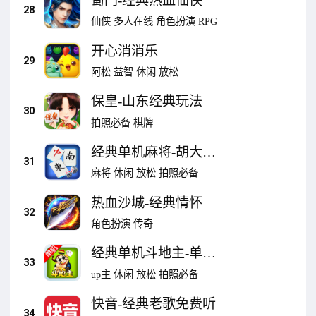
蜀门-经典热血仙侠
28
仙侠
多人在线
角色扮演
RPG
开心消消乐
29
阿松
益智
休闲
放松
保皇-山东经典玩法
30
拍照必备
棋牌
经典单机麻将-胡大番
31
轻松赢
麻将
休闲
放松
拍照必备
热血沙城-经典情怀
32
角色扮演
传奇
经典单机斗地主-单机
33
精品
up主
休闲
放松
拍照必备
快音-经典老歌免费听
34