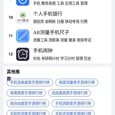
手机
教务系统
工具
实用工具
管理
个人手机银行
10
银拍贷
金韩彬
日服
移动考场
付费
AR测量手机尺子
11
测量工具
测距离
测量
健身
南琼考试
手机闹钟
12
时尚
考研倒计时
学习计时
管理
历史
其他推
荐
手机测高度类手游排行榜
高度测量类手游排行榜
高难度类手游排行榜
自由度高类手游排行榜
高自由度类手游排行榜
手机测距类手游排行榜
手机检测类手游排行榜
手机评测类手游排行榜