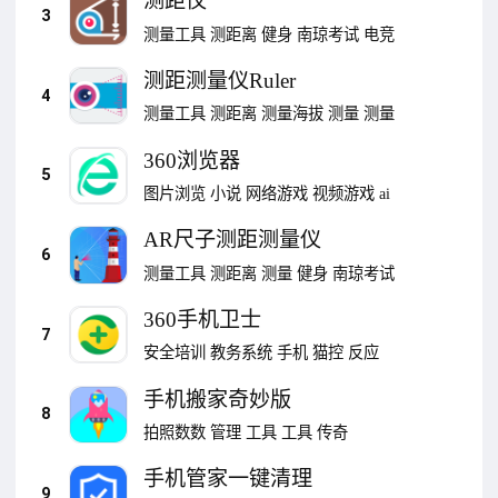
测距仪
3
测量工具
测距离
健身
南琼考试
电竞
测距测量仪Ruler
4
测量工具
测距离
测量海拔
测量
测量
360浏览器
5
图片浏览
小说
网络游戏
视频游戏
ai
AR尺子测距测量仪
6
测量工具
测距离
测量
健身
南琼考试
360手机卫士
7
安全培训
教务系统
手机
猫控
反应
手机搬家奇妙版
8
拍照数数
管理
工具
工具
传奇
手机管家一键清理
9