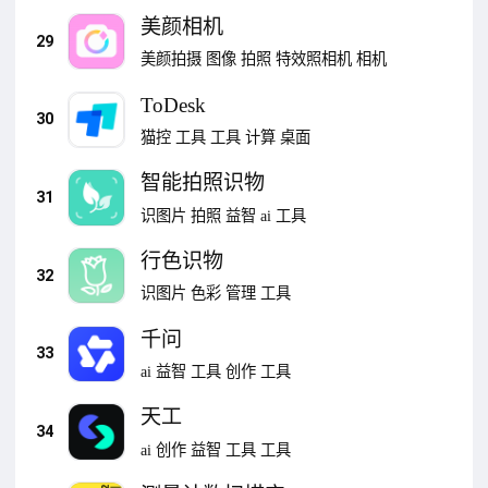
美颜相机
29
美颜拍摄
图像
拍照
特效照相机
相机
ToDesk
30
猫控
工具
工具
计算
桌面
智能拍照识物
31
识图片
拍照
益智
ai
工具
行色识物
32
识图片
色彩
管理
工具
千问
33
ai
益智
工具
创作
工具
天工
34
ai
创作
益智
工具
工具