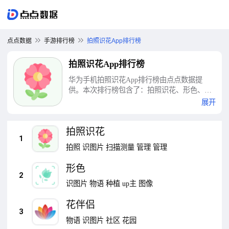
点点数据
手游排行榜
拍照识花App排行榜
拍照识花App排行榜
华为手机拍照识花App排行榜由点点数据提
供。本次排行榜包含了：拍照识花、形色、花
伴侣、豆包、拍照立即翻译、拍照识花神器、
展开
识花大师、识花、拍照识物、一键拍照识花等
十大拍照识花App排行榜
拍照识花
1
拍照
识图片
扫描测量
管理
管理
形色
2
识图片
物语
种植
up主
图像
花伴侣
3
物语
识图片
社区
花园