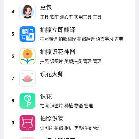
豆包
4
工具
软萌
测心率
实用工具
工具
拍照立即翻译
5
拍照翻译
拍照翻译
拍照翻译
语言学习
古典
拍照识花神器
6
拍照
识图片
美颜拍摄
管理
管理
识花大师
7
识花
8
拍照
识图片
种植
物语
管理
拍照识物
9
识图片
拍照
相机
美颜拍摄
管理