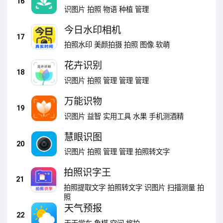
16
识图片
拍照
物语
种植
管理
今日水印相机
17
拍照水印
美颜拍摄
拍照
图像
软萌
花卉识别
18
识图片
拍照
管理
管理
管理
万能识物
19
识图片
益智
实用工具
水果
手机测酒精
慧眼识图
20
识图片
拍照
管理
管理
拍照转文字
拍照识字王
21
拍照提取文字
拍照转文字
识图片
扫描测量
拍
照
天气预报
22