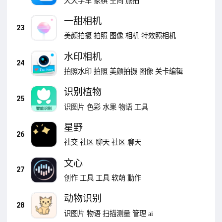
天天学车
象棋
空间
旅拍
一甜相机
23
美颜拍摄
拍照
图像
相机
特效照相机
水印相机
24
拍照水印
拍照
美颜拍摄
图像
关卡编辑
识别植物
25
识图片
色彩
水果
物语
工具
星野
26
社交
社区
聊天
社区
聊天
文心
27
创作
工具
工具
软萌
動作
动物识别
28
识图片
物语
扫描测量
管理
ai